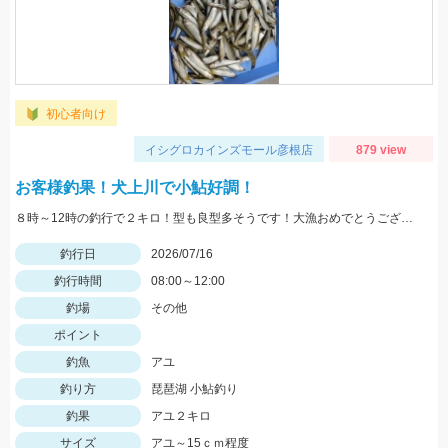
初心者向け
イシグロカインズモール彦根店
879 view
お客様釣果！犬上川で小鮎好調！
８時～12時の釣行で２キロ！型も良型多そうです！大漁おめでとうございます
釣行日
2026/07/16
釣行時間
08:00～12:00
釣場
その他
ポイント
釣魚
アユ
釣り方
琵琶湖 小鮎釣り
釣果
アユ２キロ
サイズ
アユ～15ｃｍ程度