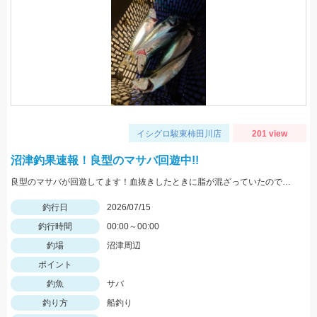
イシグロ駿東柿田川店
201 view
沼津釣果速報！良型のマサバ回遊中!!
良型のマサバが回遊してます！血抜きしたときに脂が混ざっていたのでとても美味しそうです。ゴマサバも混じります！
釣行日
2026/07/15
釣行時間
00:00～00:00
釣場
沼津周辺
ポイント
釣魚
サバ
釣り方
船釣り