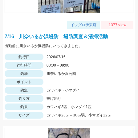
イシグロ伊東店
1377 view
7/16 川奈いるか浜堤防 堤防調査＆清掃活動
出勤前に川奈いるか浜堤防にいってきました。
釣行日
2026/07/16
釣行時間
08:00～09:00
釣場
川奈いるか浜公園
ポイント
釣魚
カワハギ・小マダイ
釣り方
投げ釣り
釣果
カワハギ3匹、小マダイ1匹
サイズ
カワハギ23㎝～30㎝弱、小マダイ22㎝