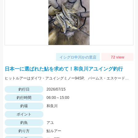
イシグロ中川かの里店
72 view
日本一に選ばれた鮎を求めて！和良川アユイング釣行
ヒットルアーはダイワ・アユイングミノー94SP, パームス・エスケード80MDF、エスケードナップ
釣行日
2026/07/15
釣行時間
06:00～15:00
釣場
和良川
ポイント
釣魚
アユ
釣り方
鮎ルアー