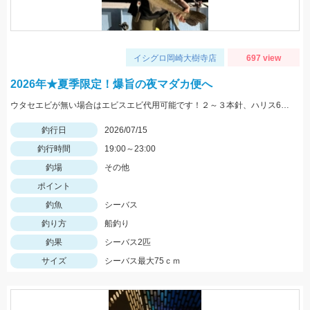
イシグロ岡崎大樹寺店
697 view
2026年★夏季限定！爆旨の夜マダカ便へ
ウタセエビが無い場合はエビスエビ代用可能です！２～３本針、ハリス6号以上がおすすめ。
釣行日
2026/07/15
釣行時間
19:00～23:00
釣場
その他
ポイント
釣魚
シーバス
釣り方
船釣り
釣果
シーバス2匹
サイズ
シーバス最大75ｃｍ