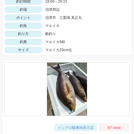
釣行時間
18:00～20:15
釣場
沼津周辺
ポイント
沼津市 江梨港 真正丸
釣魚
マルイカ
釣り方
船釣り
釣果
マルイカ9杯
サイズ
マルイカ20cm位
イシグロ駿東柿田川店
67 view