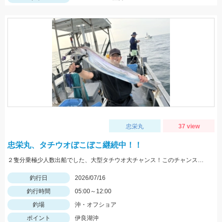
忠栄丸
37 view
忠栄丸、タチウオぼこぼこ継続中！！
２隻分乗極少人数出船でした、大型タチウオ大チャンス！このチャンスに是非！
釣行日
2026/07/16
釣行時間
05:00～12:00
釣場
沖・オフショア
ポイント
伊良湖沖