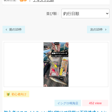
標準
テキストのみ
表示方法
並び順
前の10件
次の10件
初心者向け
イシグロ鳴海店
452 view