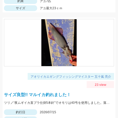
釣果
アユ7匹
サイズ
アユ最大23ｃｍ
アオリイカエギングフィッシングマイスター 五十嵐 亮介
23 view
サイズ良型!! マルイカ釣れました！
ツリノ“夜ムギイカ直ブラ仕掛5本針”でオモリは40号を使用しました。落とし込みの誘いに反応良いです。6ｍ～底まで反応ありました。
釣行日
2026/07/15