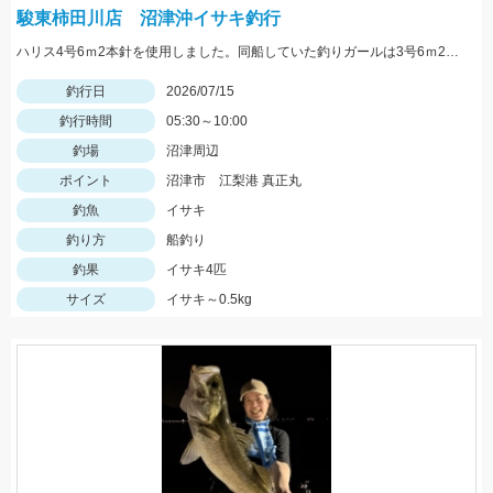
駿東柿田川店 沼津沖イサキ釣行
ハリス4号6ｍ2本針を使用しました。同船していた釣りガールは3号6ｍ2本針でマダイ6.4kgを釣っていました！
釣行日
2026/07/15
釣行時間
05:30～10:00
釣場
沼津周辺
ポイント
沼津市 江梨港 真正丸
釣魚
イサキ
釣り方
船釣り
釣果
イサキ4匹
サイズ
イサキ～0.5kg