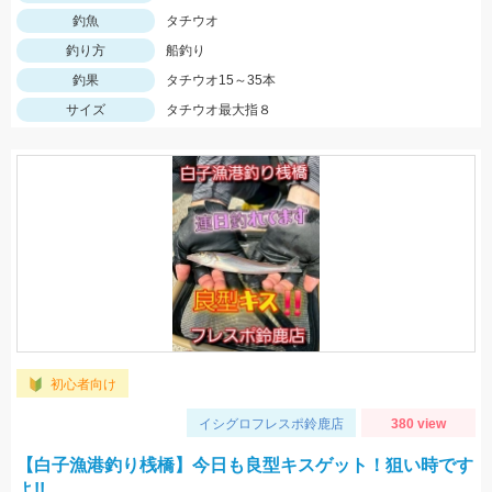
釣魚
タチウオ
釣り方
船釣り
釣果
タチウオ15～35本
サイズ
タチウオ最大指８
初心者向け
イシグロフレスポ鈴鹿店
380 view
【白子漁港釣り桟橋】今日も良型キスゲット！狙い時です
よ!!