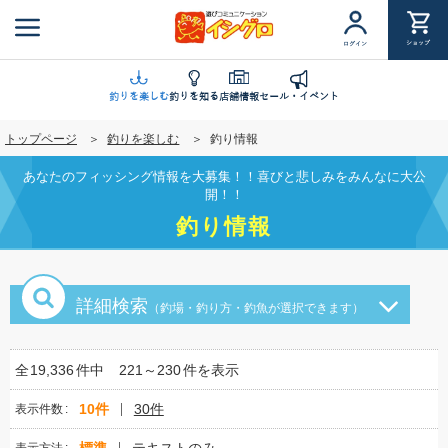
メ
イ
ショップ
ログイン
ン
コ
ン
釣りを楽しむ
釣りを知る
店舗情報
セール・イベント
テ
トップページ
釣りを楽しむ
釣り情報
ン
ツ
あなたのフィッシング情報を大募集！！喜びと悲しみをみんなに大公
に
開！！
移
釣り情報
動
詳細検索
（釣場・釣り方・釣魚が選択できます）
全
19,336
件中
221～230
件を表示
10件
30件
表示件数