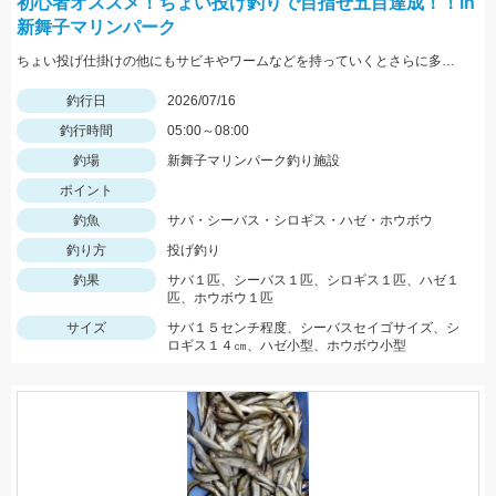
初心者オススメ！ちょい投げ釣りで目指せ五目達成！！in
新舞子マリンパーク
ちょい投げ仕掛けの他にもサビキやワームなどを持っていくとさらに多くの魚が釣れるかも！？
釣行日
2026/07/16
釣行時間
05:00～08:00
釣場
新舞子マリンパーク釣り施設
ポイント
釣魚
サバ・シーバス・シロギス・ハゼ・ホウボウ
釣り方
投げ釣り
釣果
サバ１匹、シーバス１匹、シロギス１匹、ハゼ１
匹、ホウボウ１匹
サイズ
サバ１５センチ程度、シーバスセイゴサイズ、シ
ロギス１４㎝、ハゼ小型、ホウボウ小型