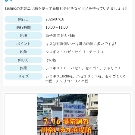
Tsulinoの木製エサ箱を使って新鮮ピチピチなイソメを持っていきましょう!!
釣行日
2026/07/16
釣行時間
10:00～11:00
釣場
白子漁港 釣り桟橋
ポイント
キスは砂浜側!ハゼは港の内側に多いですよ!
釣魚
シロギス・ハゼ・セイゴ・チャリコ
釣り方
その他
釣果
シロギス１０、ハゼ１、セイゴ１、チャリコ１
サイズ
シロギス18cm程、ハゼ１０ｃｍ程、セイゴ１０c
m程、チャリコ１０ｃｍ程