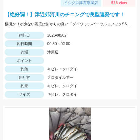
イシグロ津高茶屋店
538 view
【絶好調！】津近郊河川のチニングで良型連発です！
根掛かりが少ない泥底は掛かりの良い「ダイワ シルバーウルフフックSSストレート」「がまかつ 触角フック」がGOOD！
釣行日
2026/08/02
釣行時間
00:30～02:00
釣場
津周辺
ポイント
釣魚
キビレ・クロダイ
釣り方
クロダイルアー
釣果
キビレ、クロダイ
サイズ
キビレ、クロダイ