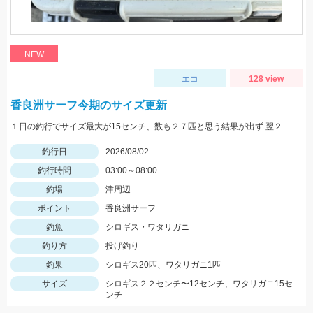
NEW
エコ
128 view
香良洲サーフ今期のサイズ更新
１日の釣行でサイズ最大が15センチ、数も２７匹と思う結果が出ず 翌２日に同じ時間、同じ場所でリベンジ。 いつもはエサは石ゴカイだけど今日はゴールドイソメを使ってみました。 夜暗い時間は石ゴカイよりも当たりも多く釣れる数も多かったですね。 7時の潮止まり頃に大きな当たりで蟹かな？と思いきや何と２２センチと、21センチのダブルでした。 今期のサイズ更新をしました。 その後、ワタリガニも釣れてリベンジ成功でした。 皆さん、記念写真は釣ったその場で撮影しましょうね。 家に帰ってからでは1センチほど縮んでしまいますからね。笑
釣行日
2026/08/02
釣行時間
03:00～08:00
釣場
津周辺
ポイント
香良洲サーフ
釣魚
シロギス・ワタリガニ
釣り方
投げ釣り
釣果
シロギス20匹、ワタリガニ1匹
サイズ
シロギス２２センチ〜12センチ、ワタリガニ15セ
ンチ