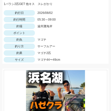
1バラシ2匹GET 他キス スレがかり
釣行日
2026/08/02
釣行時間
05:30～09:00
釣場
遠州灘海岸
ポイント
釣魚
マゴチ
釣り方
サーフルアー
釣果
マゴチ2匹
サイズ
マゴチ44〜49cm