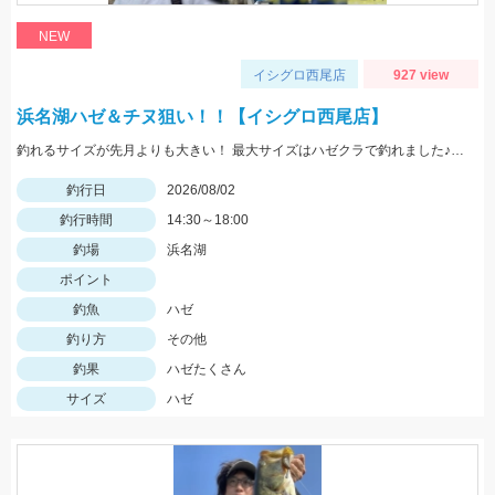
NEW
イシグロ西尾店
927 view
浜名湖ハゼ＆チヌ狙い！！【イシグロ西尾店】
釣れるサイズが先月よりも大きい！ 最大サイズはハゼクラで釣れました♪ 夕マヅメは一面ボイルだらけ！！果たして結果は...
釣行日
2026/08/02
釣行時間
14:30～18:00
釣場
浜名湖
ポイント
釣魚
ハゼ
釣り方
その他
釣果
ハゼたくさん
サイズ
ハゼ