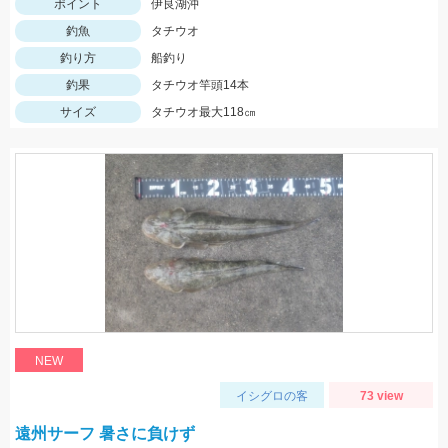
ポイント
伊良湖沖
釣魚
タチウオ
釣り方
船釣り
釣果
タチウオ竿頭14本
サイズ
タチウオ最大118㎝
NEW
イシグロの客
73 view
遠州サーフ 暑さに負けず