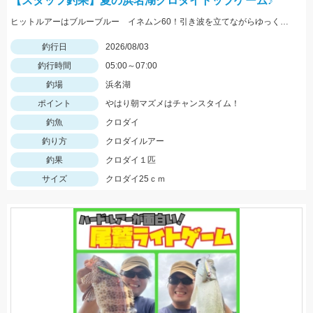
【スタッフ釣果】夏の浜名湖クロダイトップゲーム♪
ヒットルアーはブルーブルー イネムン60！引き波を立てながらゆっくり水面をタダ巻き。単発でしたがバシュッと気持ちよくバイトが出ました☆
釣行日
2026/08/03
釣行時間
05:00～07:00
釣場
浜名湖
ポイント
やはり朝マズメはチャンスタイム！
釣魚
クロダイ
釣り方
クロダイルアー
釣果
クロダイ１匹
サイズ
クロダイ25ｃｍ