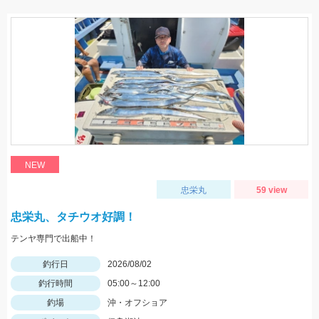
NEW
忠栄丸
59 view
忠栄丸、タチウオ好調！
テンヤ専門で出船中！
釣行日
2026/08/02
釣行時間
05:00～12:00
釣場
沖・オフショア