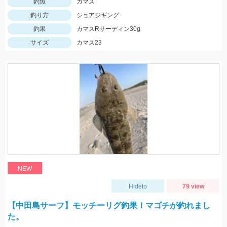
釣魚
カマス
釣り方
ショアジギング
釣果
カマスRサーディン30g
サイズ
カマス23
NEW
Hideto
79 view
【中田島サーフ】モッチーリグ釣果！マゴチが釣れまし
た。