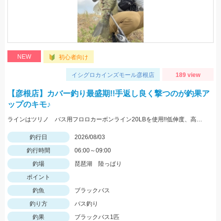
NEW
初心者向け
イシグロカインズモール彦根店
189 view
【彦根店】カバー釣り最盛期!!手返し良く撃つのが釣果ア
ップのキモ♪
ラインはツリノ バス用フロロカーボンライン20LBを使用!!低伸度、高強度でカバーの釣りはこれで決まり♪
釣行日
2026/08/03
釣行時間
06:00～09:00
釣場
琵琶湖 陸っぱり
ポイント
釣魚
ブラックバス
釣り方
バス釣り
釣果
ブラックバス1匹