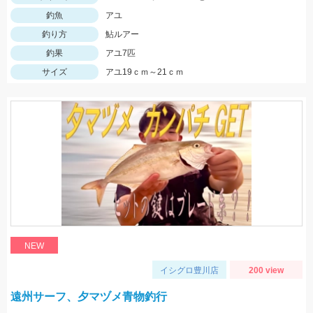
釣魚
アユ
釣り方
鮎ルアー
釣果
アユ7匹
サイズ
アユ19ｃｍ～21ｃｍ
NEW
イシグロ豊川店
200 view
遠州サーフ、夕マヅメ青物釣行