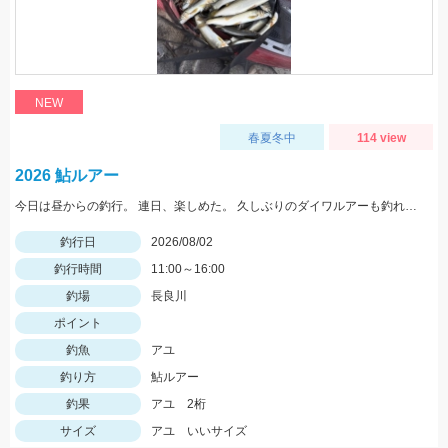
NEW
春夏冬中
114 view
2026 鮎ルアー
今日は昼からの釣行。 連日、楽しめた。 久しぶりのダイワルアーも釣れてくれました。
釣行日
2026/08/02
釣行時間
11:00～16:00
釣場
長良川
ポイント
釣魚
アユ
釣り方
鮎ルアー
釣果
アユ 2桁
サイズ
アユ いいサイズ