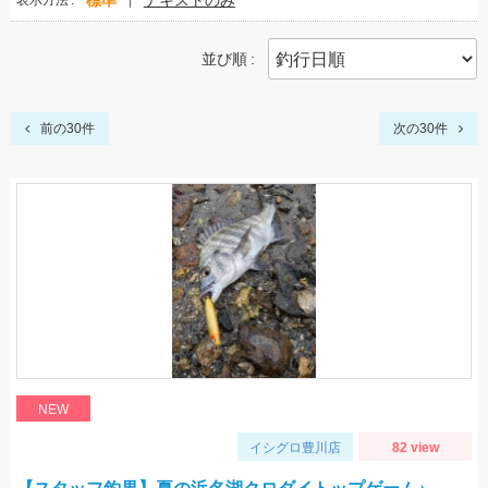
標準
テキストのみ
表示方法
並び順
前の30件
次の30件
NEW
イシグロ豊川店
82 view