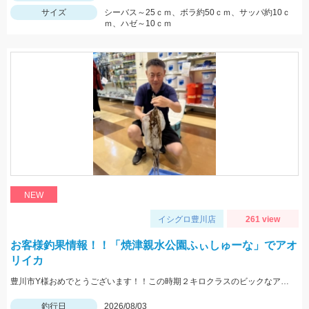
サイズ
シーバス～25ｃｍ、ボラ約50ｃｍ、サッパ約10ｃ
ｍ、ハゼ～10ｃｍ
NEW
イシグロ豊川店
261 view
お客様釣果情報！！「焼津親水公園ふぃしゅーな」でアオ
リイカ
豊川市Y様おめでとうございます！！この時期２キロクラスのビックなアオリイカを見事に仕留められました！！ 釣れているのが500ｇクラスの情報だったので、ヒットした瞬間はエイかと思ったそうです。
釣行日
2026/08/03