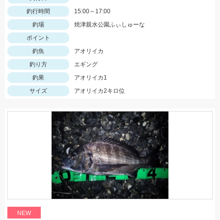
釣行時間
15:00～17:00
釣場
焼津親水公園ふぃしゅーな
ポイント
釣魚
アオリイカ
釣り方
エギング
釣果
アオリイカ1
サイズ
アオリイカ2キロ位
NEW