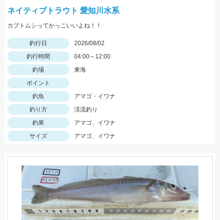
ネイティブトラウト 愛知川水系
カブトムシってかっこいいよね！！
釣行日
2026/08/02
釣行時間
04:00～12:00
釣場
東海
ポイント
釣魚
アマゴ・イワナ
釣り方
渓流釣り
釣果
アマゴ、イワナ
サイズ
アマゴ、イワナ