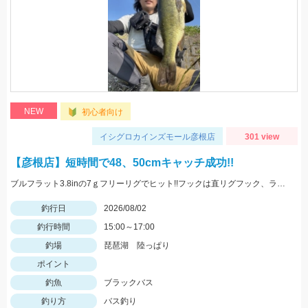
NEW
初心者向け
イシグロカインズモール彦根店
301 view
【彦根店】短時間で48、50cmキャッチ成功!!
ブルフラット3.8inの7ｇフリーリグでヒット!!フックは直リグフック、ラインはツリノフロロがオススメです!!カバー撃ちが熱い時期になってきましたよ♪
釣行日
2026/08/02
釣行時間
15:00～17:00
釣場
琵琶湖 陸っぱり
ポイント
釣魚
ブラックバス
釣り方
バス釣り