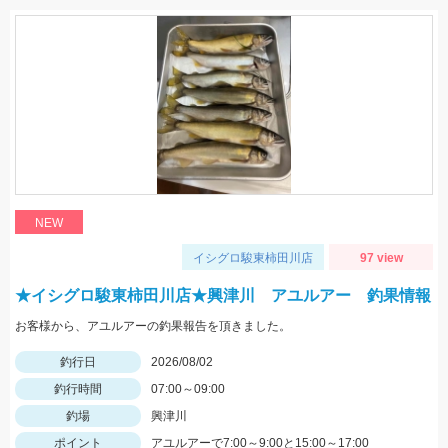
NEW
イシグロ駿東柿田川店
97 view
★イシグロ駿東柿田川店★興津川 アユルアー 釣果情報
お客様から、アユルアーの釣果報告を頂きました。
釣行日
2026/08/02
釣行時間
07:00～09:00
釣場
興津川
ポイント
アユルアーで7:00～9:00と15:00～17:00