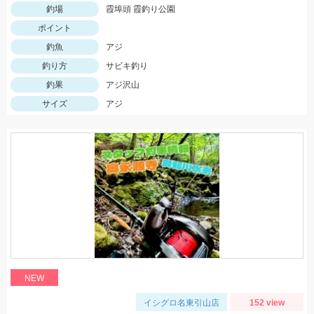
釣場
霞埠頭 霞釣り公園
ポイント
釣魚
アジ
釣り方
サビキ釣り
釣果
アジ沢山
サイズ
アジ
NEW
イシグロ名東引山店
152 view