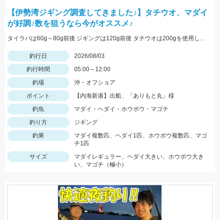
【伊勢湾ジギング調査してきました♪】タチウオ、マダイ
が好調♪数を狙うなら今がオススメ♪
タイラバは60g～80g前後 ジギングは120g前後 タチウオは200gを使用しました
釣行日
2026/08/03
釣行時間
05:00～12:00
釣場
沖・オフショア
ポイント
【内海新港】出船、「ありもと丸」様
釣魚
マダイ・ヘダイ・ホウボウ・マゴチ
釣り方
ジギング
釣果
マダイ複数匹、ヘダイ1匹、ホウボウ複数匹、マゴ
チ1匹
サイズ
マダイレギュラー、ヘダイ大きい、ホウボウ大き
い、マゴチ（極小）