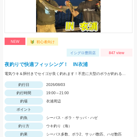
NEW
初心者向け
イシグロ豊田店
847 view
夜釣りで快適フィッシング！ IN衣浦
電気ウキ＆胴付きでセイゴが良く釣れます！不意に大型のボラが釣れることもあるので、ネットがあると安心です。
釣行日
2026/08/03
釣行時間
19:00～21:00
釣場
衣浦周辺
ポイント
釣魚
シーバス・ボラ・サッパ・ハゼ
釣り方
ウキ釣り（海）
釣果
シーバス多数、ボラ2、サッパ数匹、ハゼ数匹