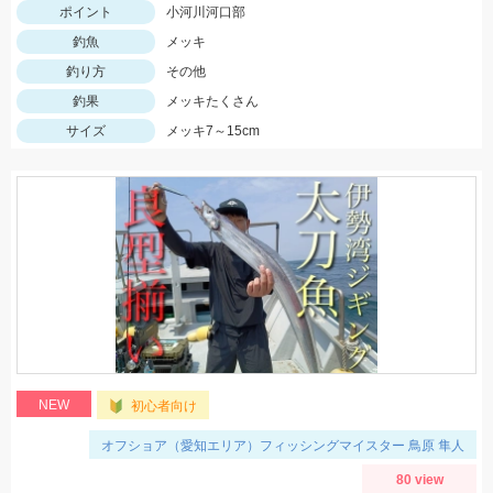
ポイント
小河川河口部
釣魚
メッキ
釣り方
その他
釣果
メッキたくさん
サイズ
メッキ7～15cm
NEW
初心者向け
オフショア（愛知エリア）フィッシングマイスター 鳥原 隼人
80 view