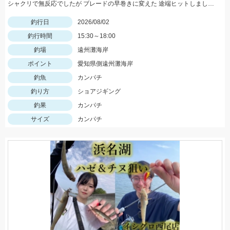
シャクリで無反応でしたが ブレードの早巻きに変えた 途端ヒットしましたよ！
釣行日
2026/08/02
釣行時間
15:30～18:00
釣場
遠州灘海岸
ポイント
愛知県側遠州灘海岸
釣魚
カンパチ
釣り方
ショアジギング
釣果
カンパチ
サイズ
カンパチ