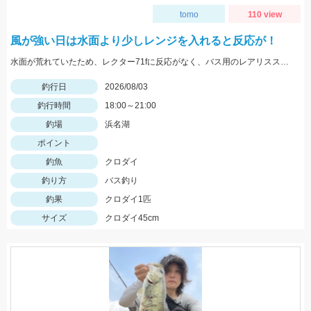
tomo
110 view
風が強い日は水面より少しレンジを入れると反応が！
水面が荒れていたため、レクター71fに反応がなく、バス用のレアリススピンベイでレンジを少し入れてスローに巻いてくると当たり多数。サイズは選べないですが今回の様なサイズも釣れます。
釣行日
2026/08/03
釣行時間
18:00～21:00
釣場
浜名湖
ポイント
釣魚
クロダイ
釣り方
バス釣り
釣果
クロダイ1匹
サイズ
クロダイ45cm