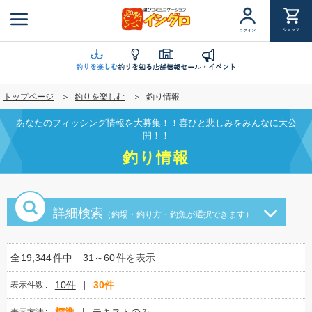
メ
イ
ショップ
ログイン
ン
コ
ン
釣りを楽しむ
釣りを知る
店舗情報
セール・イベント
テ
トップページ
釣りを楽しむ
釣り情報
ン
ツ
あなたのフィッシング情報を大募集！！喜びと悲しみをみんなに大公
に
開！！
移
釣り情報
動
詳細検索
（釣場・釣り方・釣魚が選択できます）
全
19,344
件中
31～60
件を表示
10件
30件
表示件数