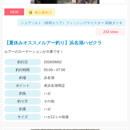
NEW
初心者向け
ショアソルト（静岡エリア）フィッシングマイスター 高橋ダイキ
232 view
【夏休みオススメルアー釣り】浜名湖ハゼクラ
ルアーのローテーションが大事です！
釣行日
2026/08/02
釣行時間
05:00～07:00
釣場
浜名湖
ポイント
表浜名湖周辺
釣魚
ハゼ
釣り方
その他
釣果
ハゼ
サイズ
ハゼ12ｃｍ前後