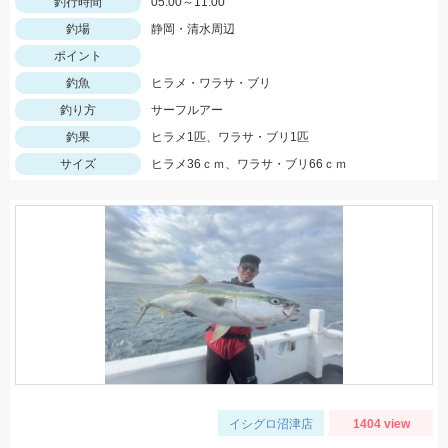
釣行時間
05:00～11:00
釣場
静岡・清水周辺
ポイント
釣魚
ヒラメ・ワラサ・ブリ
釣り方
サーフルアー
釣果
ヒラメ1匹、ワラサ・ブリ1匹
サイズ
ヒラメ36ｃｍ、ワラサ・ブリ66ｃｍ
イシグロ沼津店
1404 view