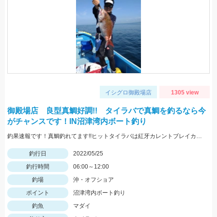
イシグロ御殿場店
1305 view
御殿場店 良型真鯛好調!! タイラバで真鯛を釣るなら今
がチャンスです！IN沼津湾内ボート釣り
釣果速報です！真鯛釣れてます!!ヒットタイラバは紅牙カレントブレイカー「ギャルピンク」
釣行日
2022/05/25
釣行時間
06:00～12:00
釣場
沖・オフショア
ポイント
沼津湾内ボート釣り
釣魚
マダイ