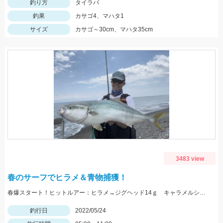
釣り方
タイラバ
釣果
カサゴ4、マハタ1
サイズ
カサゴ～30cm、マハタ35cm
3483 view
春のサーフでヒラメ＆青物捕獲！
春爆スタート！ヒットルアー：ヒラメ→ジグヘッド14ｇ キャラメルシャッド3.5インチ。青物→Ｒサーディン40ｇ
釣行日
2022/05/24