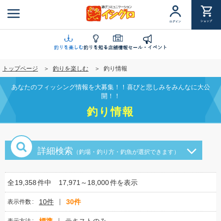
メ
イ
ショップ
ログイン
ン
コ
ン
釣りを楽しむ
釣りを知る
店舗情報
セール・イベント
テ
トップページ
釣りを楽しむ
釣り情報
ン
ツ
あなたのフィッシング情報を大募集！！喜びと悲しみをみんなに大公
に
開！！
移
釣り情報
動
詳細検索
（釣場・釣り方・釣魚が選択できます）
全
19,358
件中
17,971～18,000
件を表示
10件
30件
表示件数