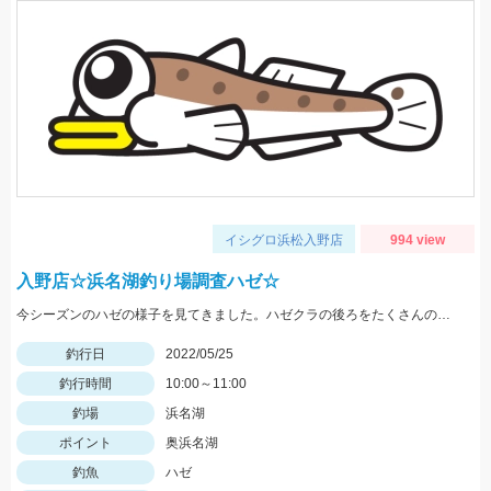
イシグロ浜松入野店
994 view
入野店☆浜名湖釣り場調査ハゼ☆
今シーズンのハゼの様子を見てきました。ハゼクラの後ろをたくさんのハゼが付いてきたので今後楽しみですよ♪今後もちょくちょく様子見てきますね。
釣行日
2022/05/25
釣行時間
10:00～11:00
釣場
浜名湖
ポイント
奥浜名湖
釣魚
ハゼ