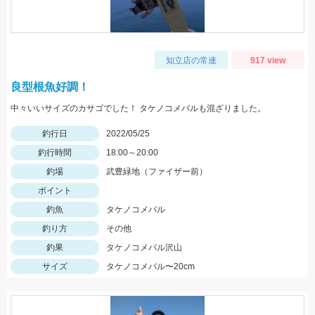
知立店の常連
917 view
良型根魚好調！
中々いいサイズのカサゴでした！ タケノコメバルも混ざりました。
釣行日
2022/05/25
釣行時間
18:00～20:00
釣場
武豊緑地（ファイザー前）
ポイント
釣魚
タケノコメバル
釣り方
その他
釣果
タケノコメバル沢山
サイズ
タケノコメバル〜20cm