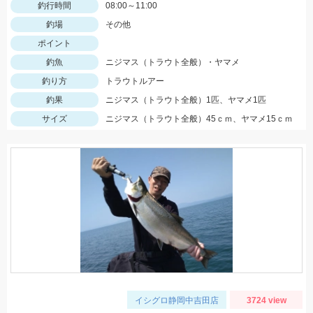
釣行時間
08:00～11:00
釣場
その他
ポイント
釣魚
ニジマス（トラウト全般）・ヤマメ
釣り方
トラウトルアー
釣果
ニジマス（トラウト全般）1匹、ヤマメ1匹
サイズ
ニジマス（トラウト全般）45ｃｍ、ヤマメ15ｃｍ
イシグロ静岡中吉田店
3724 view