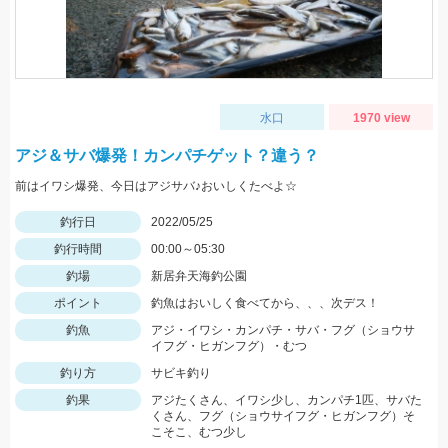
水口
1970 view
アジ＆サバ爆発！カンパチゲット？違う？
前はイワシ爆発、今日はアジサバ♪おいしくたべよ☆
釣行日
2022/05/25
釣行時間
00:00～05:30
釣場
新居弁天海釣公園
ポイント
釣魚はおいしく食べてから、、、次デス！
釣魚
アジ・イワシ・カンパチ・サバ・フグ（ショウサ
イフグ・ヒガンフグ）・むつ
釣り方
サビキ釣り
釣果
アジたくさん、イワシ少し、カンパチ1匹、サバた
くさん、フグ（ショウサイフグ・ヒガンフグ）そ
こそこ、むつ少し