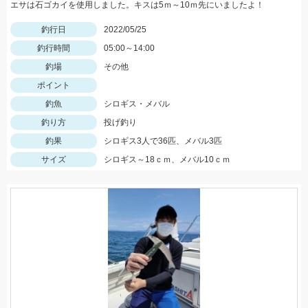
エサは石ゴカイを使用しました。キスは5ｍ～10ｍ先にいましたよ！
釣行日
2022/05/25
釣行時間
05:00～14:00
釣場
その他
ポイント
釣魚
シロギス・メバル
釣り方
投げ釣り
釣果
シロギス3人で36匹、メバル3匹
サイズ
シロギス～18ｃｍ、メバル10ｃｍ