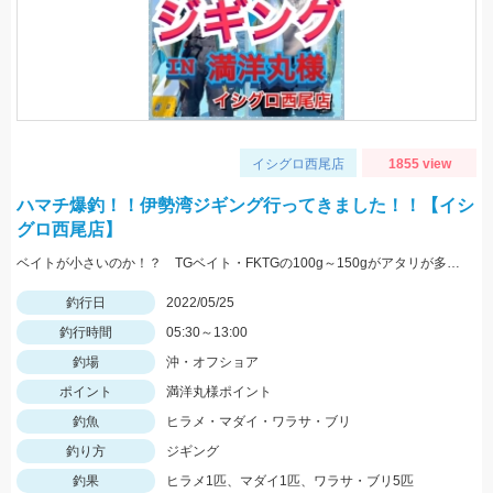
イシグロ西尾店
1855 view
ハマチ爆釣！！伊勢湾ジギング行ってきました！！【イシ
グロ西尾店】
ベイトが小さいのか！？ TGベイト・FKTGの100g～150gがアタリが多かったです！！
釣行日
2022/05/25
釣行時間
05:30～13:00
釣場
沖・オフショア
ポイント
満洋丸様ポイント
釣魚
ヒラメ・マダイ・ワラサ・ブリ
釣り方
ジギング
釣果
ヒラメ1匹、マダイ1匹、ワラサ・ブリ5匹