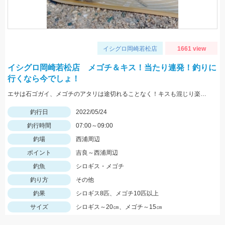
イシグロ岡崎若松店
1661 view
イシグロ岡崎若松店 メゴチ＆キス！当たり連発！釣りに
行くなら今でしょ！
エサは石ゴガイ、メゴチのアタリは途切れることなく！キスも混じり楽しめました♪
釣行日
2022/05/24
釣行時間
07:00～09:00
釣場
西浦周辺
ポイント
吉良～西浦周辺
釣魚
シロギス・メゴチ
釣り方
その他
釣果
シロギス8匹、メゴチ10匹以上
サイズ
シロギス～20㎝、メゴチ～15㎝