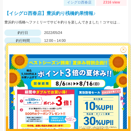
イシグロ西春店
2316 view
【イシグロ西春店】豊浜釣り桟橋釣果情報♪
豊浜釣り桟橋へファミリーでサビキ釣りを楽しんできました！コマセはサビキ三昧、イワシ三昧がオススメです！
釣行日
2022/05/24
釣行時間
12:00～14:00
釣場
豊浜釣り桟橋
×
ポイント
釣魚
アジ・サバ
釣り方
サビキ釣り
釣果
アジ23匹、サバ46匹
サイズ
アジ～10ｃｍ、サバ～10ｃｍ
釣り情報を
投稿する