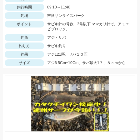
釣行時間
09:10～11:40
釣場
吉良サンライズパーク
ポイント
サビキ針の号数 3号以下 ママカリ針で。アミエ
ビブロック。
釣魚
アジ・サバ
釣り方
サビキ釣り
釣果
アジ121匹、サバ１０匹
サイズ
アジ6.5Cm~10Cm、サバ最大1７、８ｃｍから