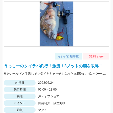
イシグロ焼津店
3175 view
うっしーのタイラバ釣行！激流！3ノットの潮を攻略！
重たいヘッドと手返しでマダイをキャッチ！なみだま250ｇ、ボンバーヘッドＴＧ250ｇ使用。
釣行日
2022/05/24
釣行時間
06:00～13:00
釣場
沖・オフショア
ポイント
御前崎沖 伊達丸様
釣魚
マダイ