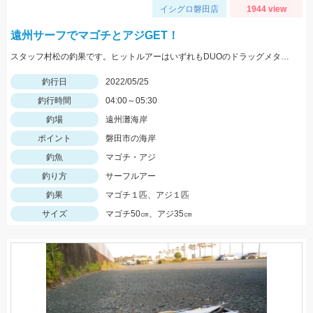
イシグロ磐田店
1944 view
遠州サーフでマゴチとアジGET！
スタッフ村松の釣果です。ヒットルアーはいずれもDUOのドラッグメタルキャストショット30gのイワシカラー！
釣行日
2022/05/25
釣行時間
04:00～05:30
釣場
遠州灘海岸
ポイント
磐田市の海岸
釣魚
マゴチ・アジ
釣り方
サーフルアー
釣果
マゴチ１匹、アジ１匹
サイズ
マゴチ50㎝、アジ35㎝