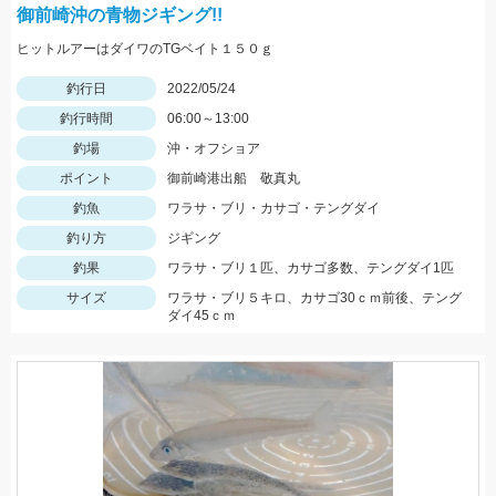
御前崎沖の青物ジギング!!
ヒットルアーはダイワのTGベイト１５０ｇ
釣行日
2022/05/24
釣行時間
06:00～13:00
釣場
沖・オフショア
ポイント
御前崎港出船 敬真丸
釣魚
ワラサ・ブリ・カサゴ・テングダイ
釣り方
ジギング
釣果
ワラサ・ブリ１匹、カサゴ多数、テングダイ1匹
サイズ
ワラサ・ブリ５キロ、カサゴ30ｃｍ前後、テング
ダイ45ｃｍ