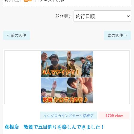
標準
テキストのみ
表示方法
並び順
前の30件
次の30件
イシグロカインズモール彦根店
1709 view
彦根店 敦賀で五目釣りを楽しんできました！