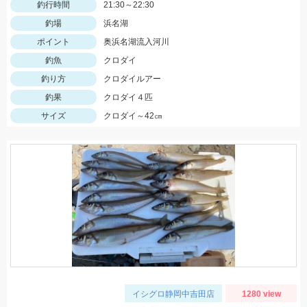
釣行時間
21:30～22:30
釣場
浜名湖
ポイント
奥浜名湖流入河川
釣魚
クロダイ
釣り方
クロダイルアー
釣果
クロダイ４匹
サイズ
クロダイ～42㎝
イシグロ静岡中吉田店
1280 view