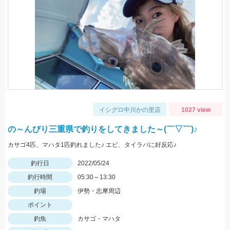
イシグロ中川かの里店
1027 view
の～んびり三重県で釣りをしてきました～(￣▽￣)♪
カサゴ4匹、マハタ1匹釣れました♪ エビ、タイラバに好反応♪
釣行日
2022/05/24
釣行時間
05:30～13:30
釣場
伊勢・志摩周辺
ポイント
釣魚
カサゴ・マハタ