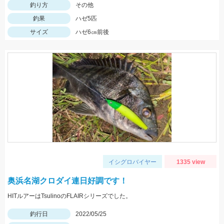
釣り方
その他
釣果
ハゼ5匹
サイズ
ハゼ6㎝前後
イシグロバイヤー
1335 view
奥浜名湖クロダイ連日好調です！
HITルアーはTsulinoのFLAIRシリーズでした。
釣行日
2022/05/25