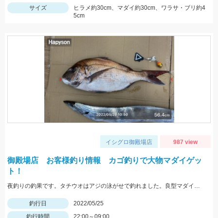
サイズ
ヒラメ約30cm、マダイ約30cm、ワラサ・ブリ約4
5cm
イシグロ御殿場店
987 view
御殿場店 お客様釣り情報 カゴ釣りで大物マダイゲッ
ト！
夜釣りの釣果です。タチウオはアジの泳がせで釣れました。良型マダイおめでとうございます。
釣行日
2022/05/25
釣行時間
22:00～09:00