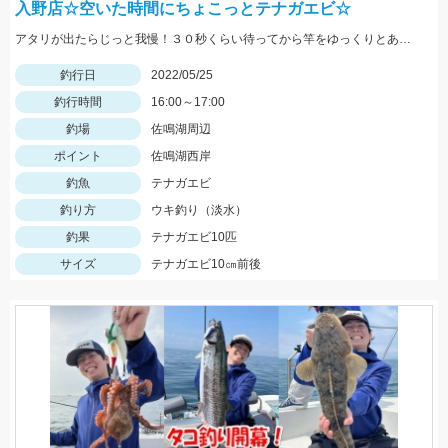
入野店☆空いた時間にちょこっとテナガエビ☆
アタリが出たらじっと我慢！３０秒くらい待ってから竿をゆっくりとあげましょう。
釣行日
2022/05/25
釣行時間
16:00～17:00
釣場
佐鳴湖周辺
ポイント
佐鳴湖西岸
釣魚
テナガエビ
釣り方
ウキ釣り（淡水）
釣果
テナガエビ10匹
サイズ
テナガエビ10㎝前後