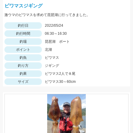
ビワマスジギング
激ウマのビワマスを求めて琵琶湖に行ってきました。
釣行日
2022/05/24
釣行時間
06:30～16:30
釣場
琵琶湖 ボート
ポイント
北湖
釣魚
ビワマス
釣り方
ジギング
釣果
ビワマス2人で８尾
サイズ
ビワマス30～60cm