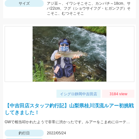
サイズ
アジ豆～、イワシそこそこ、カンパチ～18cm、サ
バ22cm、フグ（ショウサイフグ・ヒガンフグ）そ
こそこ、むつそこそこ
イシグロ静岡中吉田店
3184 view
【中吉田店スタッフ釣行記】山梨県桂川渓流ルアー初挑戦
してきました！
GWで相当叩かれたようで非常に渋かったです。ルアーをこまめにローテーションして何とかニジマスに出会えました。
釣行日
2022/05/24