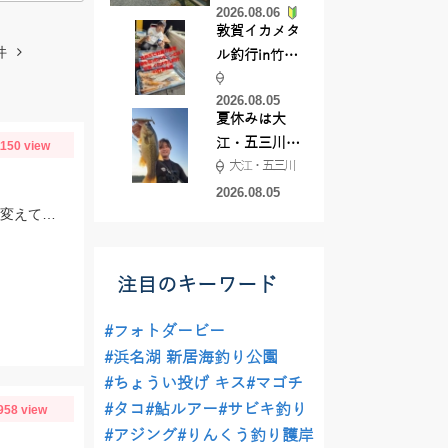
2026.08.06
てきました
敦賀イカメタ
件
ル釣行in竹宝
丸様 釣り方で
2026.08.05
釣果が激変！
夏休みは大
竿頭を取った
江・五三川で
1150 view
パターンと
大江・五三川
バスフィッシ
は？
ング♪
2026.08.05
カラーローテーションが大事、最低でも３,４色持って行って反応が鈍ったら色を変えてみよう。
注目のキーワード
#フォトダービー
#浜名湖 新居海釣り公園
#ちょうい投げ キス
#マゴチ
#タコ
#鮎ルアー
#サビキ釣り
958 view
#アジング
#りんくう釣り護岸