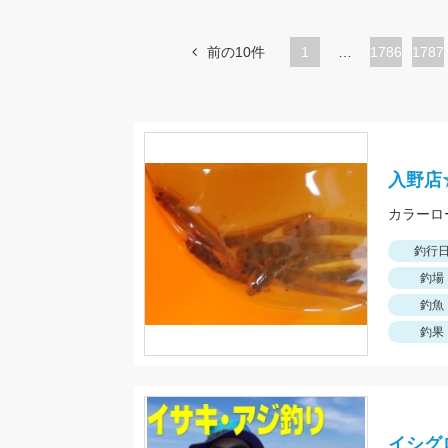
前の10件
1
…
ペ
1786
ペ
1787
ー
ー
ジ
ジ
入野店
釣行
釣場
釣魚
釣果
イシグ