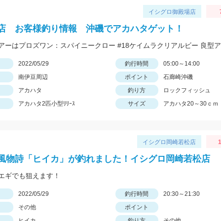
イシグロ御殿場店
店 お客様釣り情報 沖磯でアカハタゲット！
日
2022/05/29
釣行時間
05:00～14:00
南伊豆周辺
ポイント
石廊崎沖磯
アカハタ
釣り方
ロックフィッシュ
アカハタ2匹小型ﾘﾘｰｽ
サイズ
アカハタ20～30ｃｍ
イシグロ岡崎若松店
1
風物詩「ヒイカ」が釣れました！イシグロ岡崎若松店
エギでも狙えます！
日
2022/05/29
釣行時間
20:30～21:30
その他
ポイント
ヒイカ
釣り方
その他