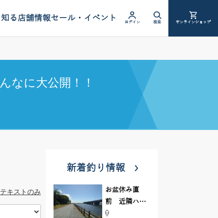
を知る
店舗情報
セール・イベント
ログイン
検索
オンラインショップ
んなに大公開！！
新着釣り情報
お盆休み直
テキストのみ
前 近隣ハゼ
釣り場調査し