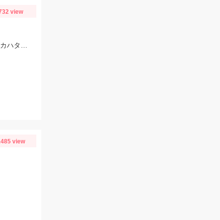
732 view
ヒットルアーはプロズワン：スパイニークロー #18ケイムラクリアルビー 良型アカハタ おめでとうございます！
485 view