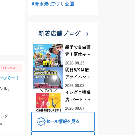
#清水港 海づり公園
新着店舗ブログ
親子で自由研
究！夏休みに
釣りデビュー
2026.08.23
271 view
明日8/9は激
アツイベント
ーバー！
日！！！～オ
2026.08.08
ナブラ発生で爆釣の1日とのことでした。ヒットルアーは12cmのシンキングペンシル。 90㎝クラスの大型ブリ。おめでとうございます！
ーダー偏光グ
イシグロ鳴海
ラス受注会～
店 パート・ア
ルバイトスタ
2026.08.07
ッフまだまだ
ィング
セール情報を見る
募集中！
m