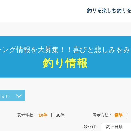
釣りを楽しむ
釣り
シング情報を大募集！！喜びと悲しみをみ
釣り情報
きます）
表示件数
表示方法
10件
30件
標準
並び順