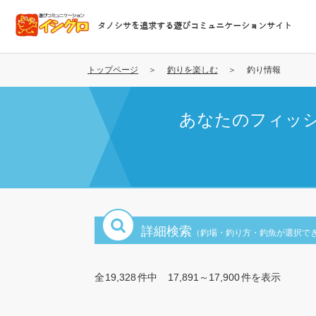
メ
イ
タノシサを追求する遊びコミュニケーションサイト
ン
コ
ン
トップページ
釣りを楽しむ
釣り情報
テ
ン
あなたのフィッ
ツ
に
移
動
詳細検索
（釣場・釣り方・釣魚が選択で
全
19,328
件中
17,891～17,900
件を表示