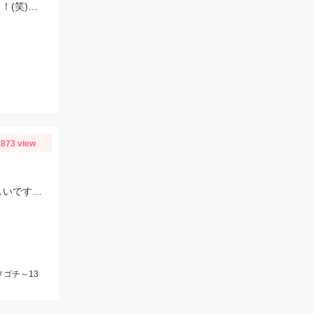
朝マズメ、頂いた長い竿で初挑戦！豆アジget♡サバも来て、入れ食い状態最高～！(笑) サイズ小さいから調理大変ですｗｗｗ
873 view
またまた行って来ました！ 少し大きくなってきております。 数が釣れるので楽しいですよ！
メゴチ～13