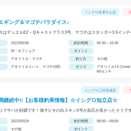
イシグロ名東引山店
1
エギング＆マゴチパラダイス♪
日
2022/05/30
釣行時間
04:30～10:30
沖・オフショア
ポイント
アオリイカ・マゴチ
釣り方
その他
アオリイカ２ハイ、マゴチ10匹
サイズ
アオリイカ1キロove
60センチ
イシグロ三河安城店
調継続中!!【お客様釣果情報】☆イシグロ知立店☆
りでサバが好調です！漁サビキの白スキン5号が反応が良かったそうです
日
2022/05/29
釣行時間
08:00～09:00
その他
ポイント