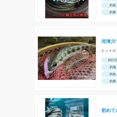
釣魚
釣果
河津川
ヒットル
釣行
釣場
釣魚
釣果
初めて