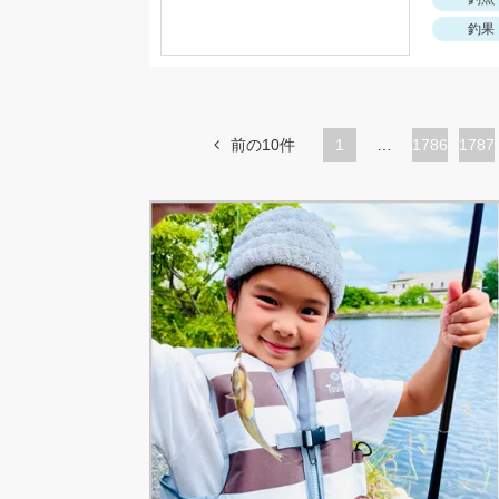
釣果
前の10件
1
…
ペ
1786
ペ
1787
ー
ー
ジ
ジ