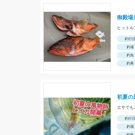
御殿場
釣行
釣場
釣魚
釣果
初夏の
エサでも
釣行
釣場
釣魚