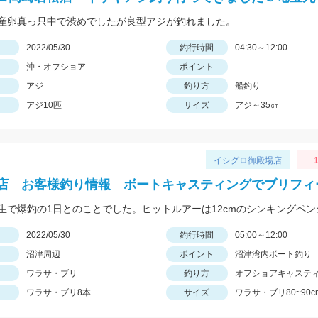
産卵真っ只中で渋めでしたが良型アジが釣れました。
日
2022/05/30
釣行時間
04:30～12:00
沖・オフショア
ポイント
アジ
釣り方
船釣り
アジ10匹
サイズ
アジ～35㎝
イシグロ御殿場店
1
店 お客様釣り情報 ボートキャスティングでブリフィ
日
2022/05/30
釣行時間
05:00～12:00
沼津周辺
ポイント
沼津湾内ボート釣り
ワラサ・ブリ
釣り方
オフショアキャステ
ワラサ・ブリ8本
サイズ
ワラサ・ブリ80~90c