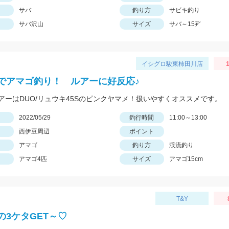
サバ
釣り方
サビキ釣り
サバ沢山
サイズ
サバ～15㌢
イシグロ駿東柿田川店
でアマゴ釣り！ ルアーに好反応♪
アーはDUO/リュウキ45Sのピンクヤマメ！扱いやすくオススメです。
日
2022/05/29
釣行時間
11:00～13:00
西伊豆周辺
ポイント
アマゴ
釣り方
渓流釣り
アマゴ4匹
サイズ
アマゴ15cm
T&Y
の3ケタGET～♡