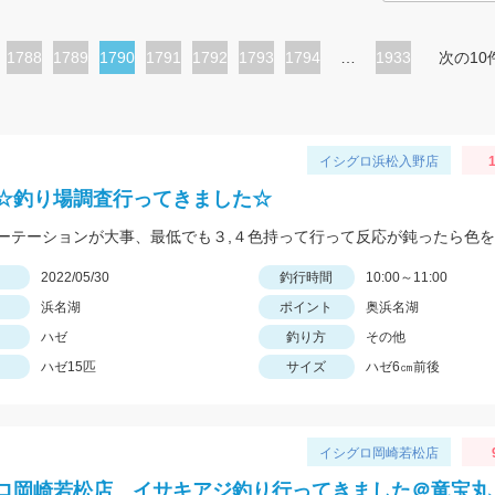
ペ
1788
ペ
1789
カ
1790
ペ
1791
ペ
1792
ペ
1793
ペ
1794
…
1933
次の10
ー
ー
レ
ー
ー
ー
ー
ジ
ジ
ン
ジ
ジ
ジ
ジ
ト
イシグロ浜松入野店
ペ
☆釣り場調査行ってきました☆
ー
ジ
日
2022/05/30
釣行時間
10:00～11:00
浜名湖
ポイント
奥浜名湖
ハゼ
釣り方
その他
ハゼ15匹
サイズ
ハゼ6㎝前後
イシグロ岡崎若松店
ロ岡崎若松店 イサキアジ釣り行ってきました＠竜宝丸