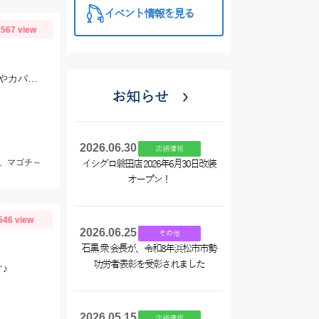
イベント情報を見る
567 view
アオリイカはデュエルEZ－Qキャストプラス3号、マゴチはスタッガー3.5インチやカバークローグランデにヒット！
お知らせ
2026.06.30
店舗情報
r、マゴチ～
イシグロ磐田店 2026年6月30日改装
オープン！
546 view
2026.06.25
その他
石黒 衆 会長が、令和8年浜松市市勢
功労者表彰を受彰されました
♪
2026.05.15
店舗情報