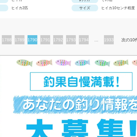
ヒイカ2匹
サイズ
ヒイカ10センチ程度
ペ
1788
ペ
1789
カ
1790
ペ
1791
ペ
1792
ペ
1793
ペ
1794
…
1933
次の10
ー
ー
レ
ー
ー
ー
ー
ジ
ジ
ン
ジ
ジ
ジ
ジ
ト
ペ
ー
ジ