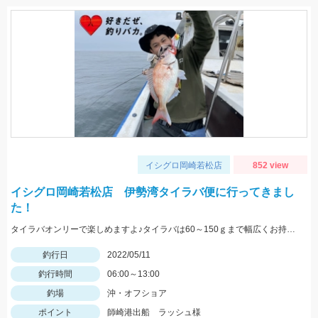
イシグロ岡崎若松店
852 view
イシグロ岡崎若松店 伊勢湾タイラバ便に行ってきまし
た！
タイラバオンリーで楽しめますよ♪タイラバは60～150ｇまで幅広くお持ちください！ タイラバはタングステン製のものが船長もおすすめしていました♪
釣行日
2022/05/11
釣行時間
06:00～13:00
釣場
沖・オフショア
ポイント
師崎港出船 ラッシュ様