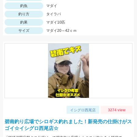
釣魚
マダイ
釣り方
タイラバ
釣果
マダイ10匹
サイズ
マダイ20～42ｃｍ
イシグロ西尾店
3274 view
碧南釣り広場でシロギス釣れました！新発売の仕掛けがス
ゴイ☆イシグロ西尾店☆