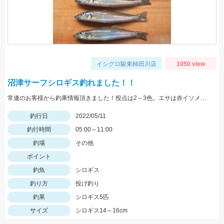
イシグロ駿東柿田川店
1050 view
沼津サーフシロギス釣れました！！
常連のお客様から釣果情報頂きました！投点は2～3色。エサは赤イソメを使用。
釣行日
2022/05/11
釣行時間
05:00～11:00
釣場
その他
ポイント
釣魚
シロギス
釣り方
投げ釣り
釣果
シロギス5匹
サイズ
シロギス14～16cm