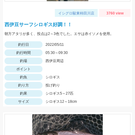
イシグロ駿東柿田川店
3760 view
西伊豆サーフシロギス好調！！
朝方アタリが多く、投点は2～3色でした。エサは赤イソメを使用。
釣行日
2022/05/11
釣行時間
05:30～09:30
釣場
西伊豆周辺
ポイント
釣魚
シロギス
釣り方
投げ釣り
釣果
シロギス5～27匹
サイズ
シロギス12～18cm