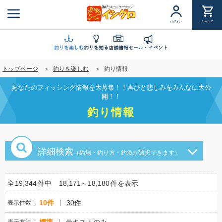
メ
イ
ショップ
ログイン
ン
コ
ン
釣りを楽しむ
釣りを知る
店舗情報
セール・イベント
テ
トップページ
釣りを楽しむ
釣り情報
ン
ツ
あなたのフィッシング情報を大募集！！喜びと悲しみをみんなに大公
に
開！！
移
釣り情報
動
詳細検索
（釣場・釣り方・釣魚が選択できます）
全
19,344
件中
18,171～18,180
件を表示
10件
30件
表示件数