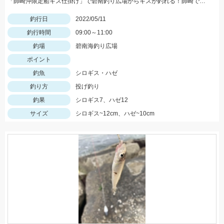
「師崎沖限定船キス仕掛け」で碧南釣り広場からキスが釣れる！師崎でも船でもないけどとっても使いやすい！
釣行日
2022/05/11
釣行時間
09:00～11:00
釣場
碧南海釣り広場
ポイント
釣魚
シロギス・ハゼ
釣り方
投げ釣り
釣果
シロギス7、ハゼ12
サイズ
シロギス~12cm、ハゼ~10cm