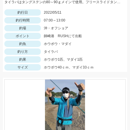
タイラバはタングステンの80～90ｇメインで使用。フリースライドタングステンの反応◎ボトムを丁寧に探ることがキモでした。
釣行日
2022/05/11
釣行時間
07:00～13:00
釣場
沖・オフショア
ポイント
師崎港 RUSHにて出船
釣魚
ホウボウ・マダイ
釣り方
タイラバ
釣果
ホウボウ1匹、マダイ1匹
サイズ
ホウボウ40ｃｍ、マダイ33ｃｍ