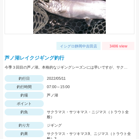
イシグロ静岡中吉田店
3406 view
芦ノ湖レイクジギング釣行
今季３回目の芦ノ湖。本格的なジギングシーズンには早いですが、サクラマス狙いで１人釣行。
釣行日
2022/05/11
釣行時間
07:00～15:00
釣場
芦ノ湖
ポイント
釣魚
サクラマス・サツキマス・ニジマス（トラウト全
般）
釣り方
ジギング
釣果
サクラマス・サツキマス9、ニジマス（トラウト全
般）3