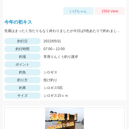
いげちゃん
1552 view
今年の初キス
先週はまったく当たりもなく終わりましたが今日は5色あたりで釣れました。ちょい投げではまだ難しいですがそろそろきてます！
釣行日
2022/05/11
釣行時間
07:00～12:00
釣場
常滑りんくう釣り護岸
ポイント
釣魚
シロギス
釣り方
投げ釣り
釣果
シロギス5匹
サイズ
シロギス15ｃｍ