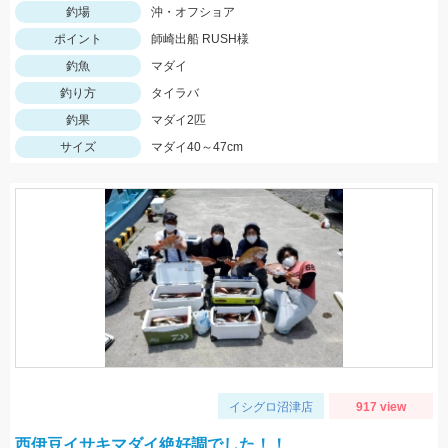
釣場
沖・オフショア
ポイント
師崎出船 RUSH様
釣魚
マダイ
釣り方
タイラバ
釣果
マダイ2匹
サイズ
マダイ40～47cm
イシグロ沼津店
917 view
西伊豆イサキマダイ絶好調でした！！