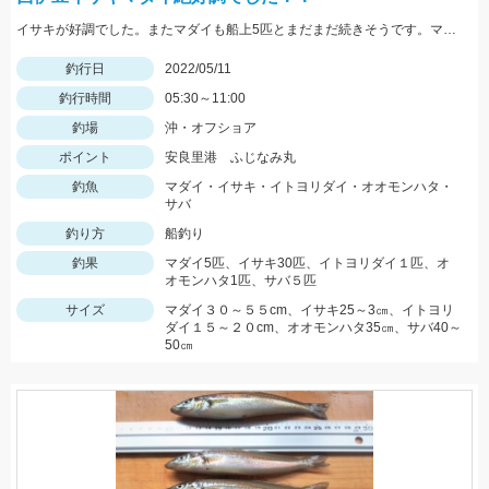
イサキが好調でした。またマダイも船上5匹とまだまだ続きそうです。マダイなら12ｍのハリス、イサキなら5ｍハリスに2本針が効果絶大でした。
釣行日
2022/05/11
釣行時間
05:30～11:00
釣場
沖・オフショア
ポイント
安良里港 ふじなみ丸
釣魚
マダイ・イサキ・イトヨリダイ・オオモンハタ・
サバ
釣り方
船釣り
釣果
マダイ5匹、イサキ30匹、イトヨリダイ１匹、オ
オモンハタ1匹、サバ５匹
サイズ
マダイ３０～５５cm、イサキ25～3㎝、イトヨリ
ダイ１５～２０cm、オオモンハタ35㎝、サバ40～
50㎝