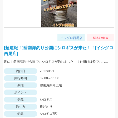
イシグロ西尾店
5354 view
[超速報！]碧南海釣り公園にシロギスが来た！！[イシグロ
西尾店]
遂に！碧南海釣り公園でもシロギスが釣れました！！仕掛けは船でもちょい投げでも使いやすい「師崎沖船キス仕掛け」！えさは石ゴカイがオススメ♪
釣行日
2022/05/11
釣行時間
09:00～11:00
釣場
碧南海釣り広場
ポイント
釣魚
シロギス
釣り方
投げ釣り
釣果
シロギス7匹