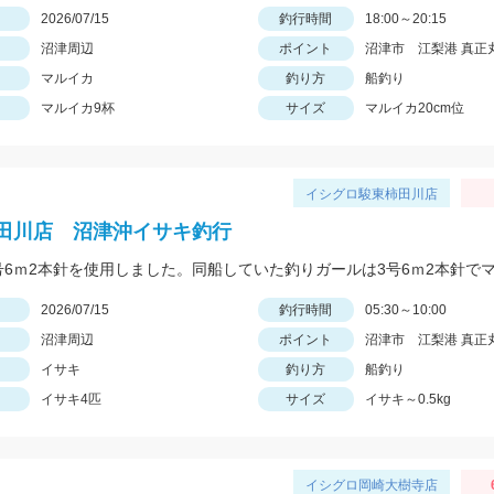
日
2026/07/15
釣行時間
18:00～20:15
沼津周辺
ポイント
沼津市 江梨港 真正
マルイカ
釣り方
船釣り
マルイカ9杯
サイズ
マルイカ20cm位
イシグロ駿東柿田川店
田川店 沼津沖イサキ釣行
日
2026/07/15
釣行時間
05:30～10:00
沼津周辺
ポイント
沼津市 江梨港 真正
イサキ
釣り方
船釣り
イサキ4匹
サイズ
イサキ～0.5kg
イシグロ岡崎大樹寺店