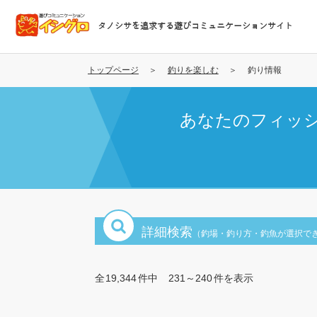
メ
イ
タノシサを追求する遊びコミュニケーションサイト
ン
コ
ン
トップページ
釣りを楽しむ
釣り情報
テ
ン
あなたのフィッ
ツ
に
移
動
詳細検索
（釣場・釣り方・釣魚が選択で
全
19,344
件中
231～240
件を表示