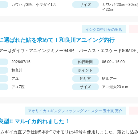
カワハギ3匹、小マダイ1匹
サイズ
カワハギ23㎝～30
イ22㎝
イシグロ中川かの里店
に選ばれた鮎を求めて！和良川アユイング釣行
日
2026/07/15
釣行時間
06:00～15:00
和良川
ポイント
アユ
釣り方
鮎ルアー
アユ7匹
サイズ
アユ最大23ｃｍ
アオリイカエギングフィッシングマイスター 五十嵐 亮介
良型!! マルイカ釣れました！