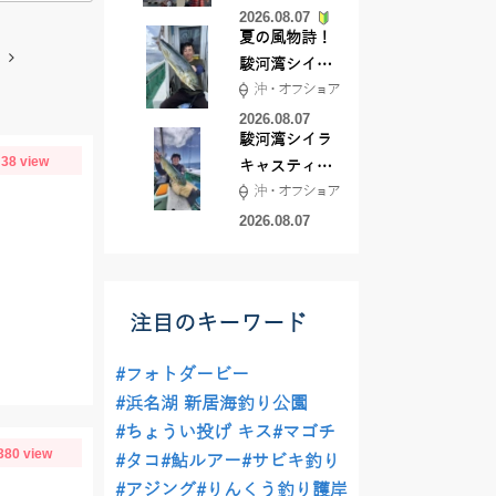
2026.08.07
夏の風物詩！
駿河湾シイラ
沖・オフショア
キャスティン
グ行ってきま
2026.08.07
駿河湾シイラ
した！！
38 view
キャスティン
沖・オフショア
グ行ってきま
した！
2026.08.07
注目のキーワード
#フォトダービー
#浜名湖 新居海釣り公園
#ちょうい投げ キス
#マゴチ
380 view
#タコ
#鮎ルアー
#サビキ釣り
#アジング
#りんくう釣り護岸