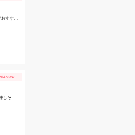
ウタセエビが無い場合はエビスエビ代用可能です！２～３本針、ハリス6号以上がおすすめ。
204 view
良型のマサバが回遊してます！血抜きしたときに脂が混ざっていたのでとても美味しそうです。ゴマサバも混じります！