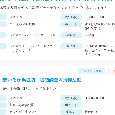
inoの木製エサ箱を使って新鮮ピチピチなイソメを持っていきましょう!!
日
2026/07/16
釣行時間
10:00～11:00
白子漁港 釣り桟橋
ポイント
キスは砂浜側!ハゼは
多いですよ!
シロギス・ハゼ・セイゴ・チャリ
釣り方
その他
コ
シロギス１０、ハゼ１、セイゴ
サイズ
シロギス18cm程、
１、チャリコ１
程、セイゴ１０cm程
１０ｃｍ程
イシグロ伊東店
1
6 川奈いるか浜堤防 堤防調査＆清掃活動
川奈いるか浜堤防にいってきました。
日
2026/07/16
釣行時間
08:00～09:00
川奈いるか浜公園
ポイント
カワハギ・小マダイ
釣り方
投げ釣り