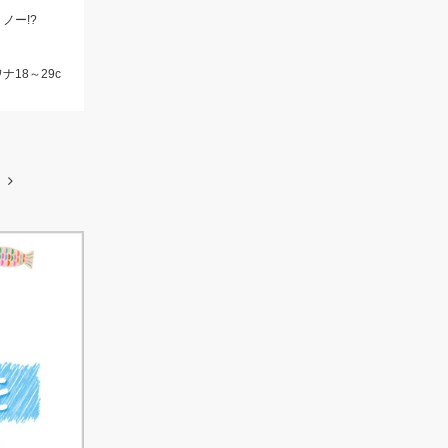
ノー!?
ナ18～29c