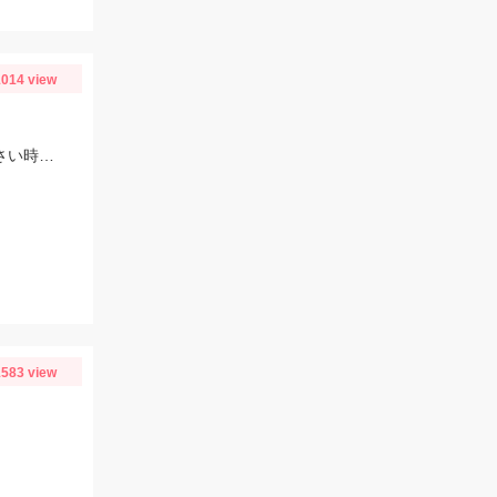
014 view
ヒットルアーはフリッパーZ36ｇ。もはや説明不要のド定番ルアー！アタリが小さい時はワームも試してみてください♪
583 view