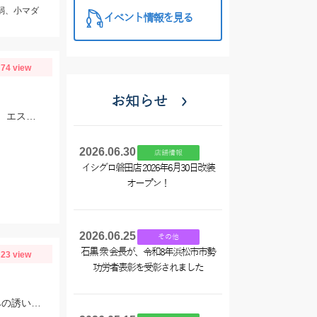
㎝弱、小マダ
イベント情報を見る
74 view
お知らせ
ヒットルアーはダイワ・アユイングミノー94SP, パームス・エスケード80MDF、エスケードナップ
2026.06.30
店舗情報
イシグロ磐田店 2026年6月30日改装
オープン！
2026.06.25
その他
石黒 衆 会長が、令和8年浜松市市勢
23 view
功労者表彰を受彰されました
ツリノ“夜ムギイカ直ブラ仕掛5本針”でオモリは40号を使用しました。落とし込みの誘いに反応良いです。6ｍ～底まで反応ありました。