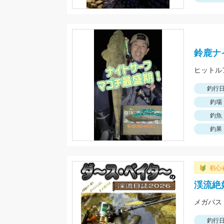
鈴鹿ナ
釣行
釣場
釣魚
釣果
初心
渓流絶
メガバス 
釣行