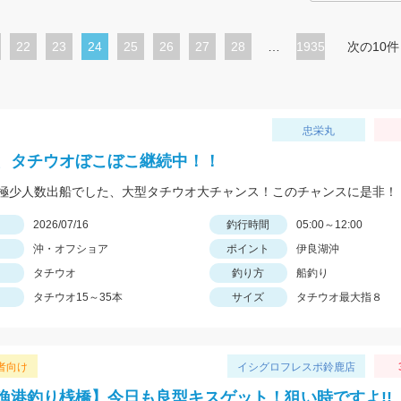
ペ
22
ペ
23
カ
24
ペ
25
ペ
26
ペ
27
ペ
28
…
1935
次の10件
ー
ー
レ
ー
ー
ー
ー
ジ
ジ
ン
ジ
ジ
ジ
ジ
ト
忠栄丸
ペ
、タチウオぼこぼこ継続中！！
ー
極少人数出船でした、大型タチウオ大チャンス！このチャンスに是非！
ジ
日
2026/07/16
釣行時間
05:00～12:00
沖・オフショア
ポイント
伊良湖沖
タチウオ
釣り方
船釣り
タチウオ15～35本
サイズ
タチウオ最大指８
者向け
イシグロフレスポ鈴鹿店
漁港釣り桟橋】今日も良型キスゲット！狙い時ですよ!!