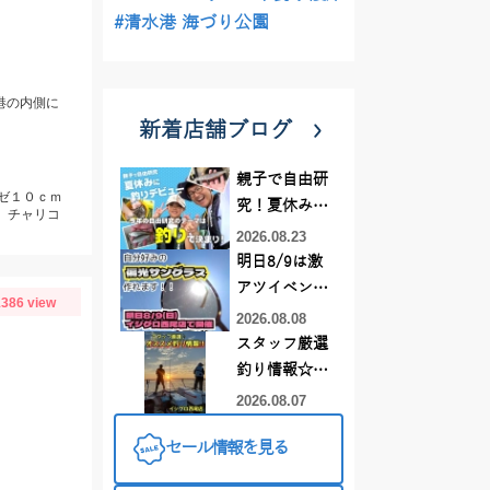
#清水港 海づり公園
港の内側に
新着店舗ブログ
親子で自由研
ハゼ１０ｃｍ
究！夏休みに
、チャリコ
釣りデビュー
2026.08.23
明日8/9は激
アツイベント
386 view
日！！！～オ
2026.08.08
ーダー偏光グ
スタッフ厳選
ラス受注会～
釣り情報☆彡
連休は何釣り
2026.08.07
に行こう
セール情報を見る
♪【イシグロ
西尾店】