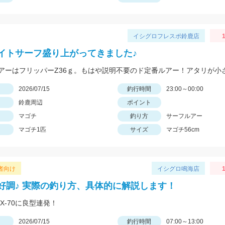
イシグロフレスポ鈴鹿店
1
イトサーフ盛り上がってきました♪
日
2026/07/15
釣行時間
23:00～00:00
鈴鹿周辺
ポイント
マゴチ
釣り方
サーフルアー
マゴチ1匹
サイズ
マゴチ56cm
者向け
イシグロ鳴海店
1
好調♪ 実際の釣り方、具体的に解説します！
X-70に良型連発！
日
2026/07/15
釣行時間
07:00～13:00