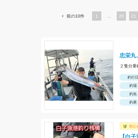
前の10件
1
…
ペ
20
ペ
21
ー
ー
ジ
ジ
忠栄丸
２隻分乗
釣行
釣場
釣魚
釣果
初心
【白子