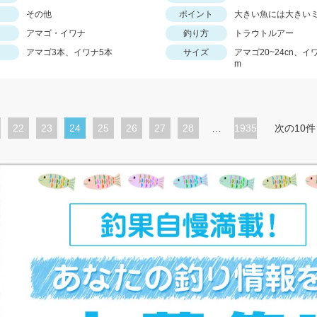
その他
ポイント
大きい魚には大きいミ
アマゴ・イワナ
釣り方
トラウトルアー
アマゴ3本、イワナ5本
サイズ
アマゴ20~24cn、イワ
m
ペ
22
ペ
23
カ
24
ペ
25
ペ
26
ペ
27
ペ
28
…
1935
次の10件
ー
ー
レ
ー
ー
ー
ー
ジ
ジ
ン
ジ
ジ
ジ
ジ
ト
ペ
ー
ジ