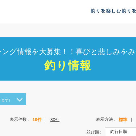
釣りを楽しむ
釣り
シング情報を大募集！！喜びと悲しみをみ
釣り情報
きます）
表示件数
表示方法
10件
30件
標準
並び順