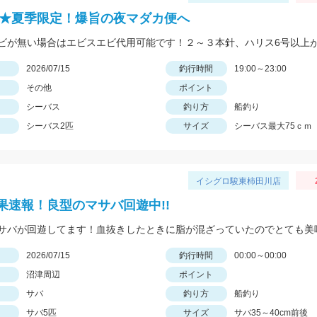
6年★夏季限定！爆旨の夜マダカ便へ
日
2026/07/15
釣行時間
19:00～23:00
その他
ポイント
シーバス
釣り方
船釣り
シーバス2匹
サイズ
シーバス最大75ｃｍ
イシグロ駿東柿田川店
果速報！良型のマサバ回遊中!!
日
2026/07/15
釣行時間
00:00～00:00
沼津周辺
ポイント
サバ
釣り方
船釣り
サバ5匹
サイズ
サバ35～40cm前後