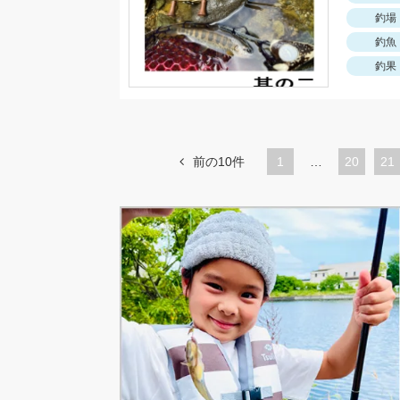
釣場
釣魚
釣果
前の10件
1
…
ペ
20
ペ
21
ー
ー
ジ
ジ