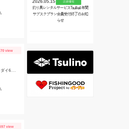
2026.05.15
店舗情報
釣り具レンタルサービスTsulikali 年間
丸
サブスクプラン会員受付終了のお知
らせ
70 view
ハリス4号6ｍ2本針を使用しました。同船していた釣りガールは3号6ｍ2本針でマダイ6.4kgを釣っていました！
丸
697 view