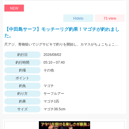
NEW
Hideto
71 view
【中田島サーフ】モッチーリグ釣果！マゴチが釣れまし
た。
尺アジ、青物狙いでジグサビキで釣りを開始し、カマスがちょこちょこ釣れるものの、狙いの魚は釣れず…。そこで先週、スズキ、イシモチを釣ることができたモッチーリグをセット！スパテラを使ってシャクりながら誘っていると、ゴンっと強い当たりがあり、なかなか歯ごたえのある引きを楽しみながら慎重に引き上げると、正体はマゴチでした。人生初マゴチの喜びと、モッチーリグで釣れたことの驚きでとても充実した釣行でした。絡まないし、ちゃんと釣れるし、モッチーリグに心から感謝しています( ´ ▽ ` )ﾉ
釣行日
2026/08/02
釣行時間
05:10～07:40
釣場
その他
ポイント
釣魚
マゴチ
釣り方
サーフルアー
釣果
マゴチ1匹
サイズ
マゴチ38.5cm