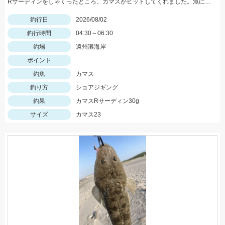
Rサーディンをしゃくったところ、カマスがヒットしてくれました。魚に感謝です。 新色のマイスターブルーカラーで釣れ嬉しい1匹です。
釣行日
2026/08/02
釣行時間
04:30～06:30
釣場
遠州灘海岸
ポイント
釣魚
カマス
釣り方
ショアジギング
釣果
カマスRサーディン30g
サイズ
カマス23