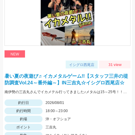
NEW
イシグロ西尾店
31 view
暑い夏の夜遊び♬イカメタルゲーム!!【スタッフ三井の堤
防調査Vol.24～番外編～】IN三吉丸☆イシグロ西尾店☆
南伊勢の三吉丸さんでイカメテル行ってきました♪メタルは15～25号！！ヒットカラーは定番の赤緑、オレンジブラックゼブラ、ケイムラブルーなどに好反応♬マイカのサイズも大きくなってきており数、型ともに狙える今がベストタイミングです!(^^)!
釣行日
2026/08/01
釣行時間
18:00～23:00
釣場
沖・オフショア
ポイント
三吉丸