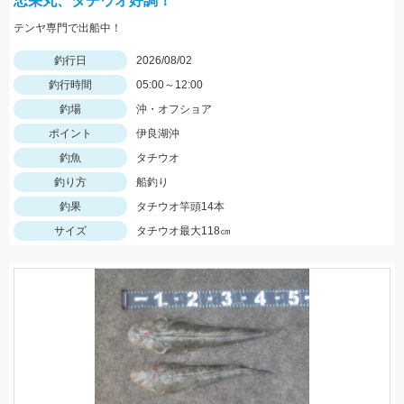
忠栄丸、タチウオ好調！
テンヤ専門で出船中！
釣行日
2026/08/02
釣行時間
05:00～12:00
釣場
沖・オフショア
ポイント
伊良湖沖
釣魚
タチウオ
釣り方
船釣り
釣果
タチウオ竿頭14本
サイズ
タチウオ最大118㎝