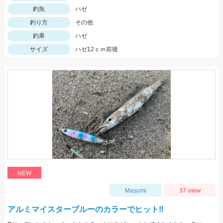
釣魚
ハゼ
釣り方
その他
釣果
ハゼ
サイズ
ハゼ12ｃｍ前後
NEW
Masumi
37 view
アルミマイスターブルーのカラーでヒット‼️