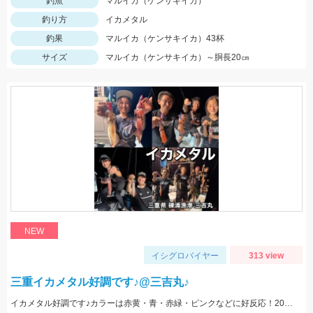
釣魚
マルイカ（ケンサキイカ）
釣り方
イカメタル
釣果
マルイカ（ケンサキイカ）43杯
サイズ
マルイカ（ケンサキイカ）～胴長20㎝
NEW
イシグロバイヤー
313 view
三重イカメタル好調です♪@三吉丸♪
イカメタル好調です♪カラーは赤黄・青・赤緑・ピンクなどに好反応！20～10ｍでもよく釣れるので、15号以下の軽いメタルもあるといいです‼