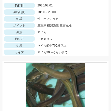
釣行日
2026/08/01
釣行時間
18:00～23:00
釣場
沖・オフショア
ポイント
三重県 礫浦漁港 三吉丸様
釣魚
マイカ
釣り方
イカメタル
釣果
マイカ船中700杯以上
サイズ
マイカ30㎝くらいまで