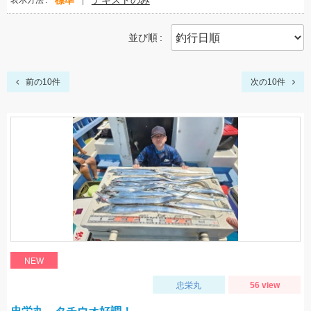
標準
テキストのみ
表示方法
並び順
前の10件
次の10件
NEW
忠栄丸
56 view