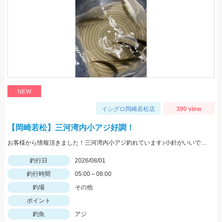
NEW
イシグロ岡崎若松店
390 view
【岡崎若松】三河湾内小アジ好調！
お客様から情報頂きました！三河湾内小アジ釣れています♪小針がいいですよ！針のサイズは3～4号がいいです！
釣行日
2026/08/01
釣行時間
05:00～08:00
釣場
その他
ポイント
釣魚
アジ