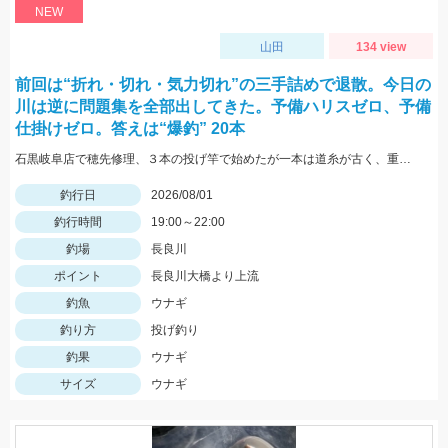
NEW
山田
134 view
前回は“折れ・切れ・気力切れ”の三手詰めで退散。今日の
川は逆に問題集を全部出してきた。予備ハリスゼロ、予備
仕掛けゼロ。答えは“爆釣” 20本
石黒岐阜店で穂先修理、３本の投げ竿で始めたが一本は道糸が古く、重りを付けて投げると切れてしまい使用できず、２本でやったが仕掛けを投げると同じ調子で鈴がなり中〜良型が釣れる休むこともできず終了後に数えたら答えは20本
釣行日
2026/08/01
釣行時間
19:00～22:00
釣場
長良川
ポイント
長良川大橋より上流
釣魚
ウナギ
釣り方
投げ釣り
釣果
ウナギ
サイズ
ウナギ