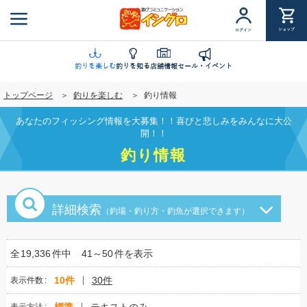
メ
イ
ショップ
ログイン
ン
コ
ン
釣りを楽しむ
釣りを知る
店舗情報
セール・イベント
テ
トップページ
釣りを楽しむ
釣り情報
ン
ツ
あなたのフィッシング情報を大募集！！喜びと悲しみをみんなに大公
に
開！！
移
釣り情報
動
詳細検索
（釣場・釣り方・釣魚が選択できます）
全
19,336
件中
41～50
件を表示
10件
30件
表示件数