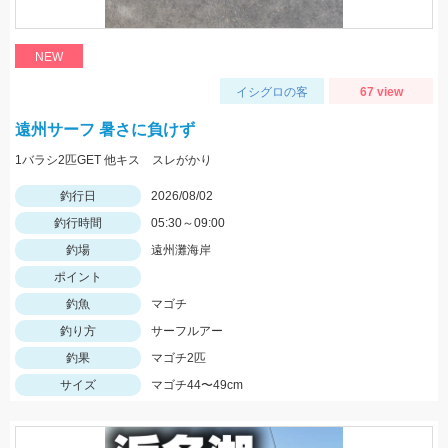
NEW
イシグロの客
67 view
遠州サーフ 暑さに負けず
1バラシ2匹GET 他キス スレがかり
釣行日
2026/08/02
釣行時間
05:30～09:00
釣場
遠州灘海岸
ポイント
釣魚
マゴチ
釣り方
サーフルアー
釣果
マゴチ2匹
サイズ
マゴチ44〜49cm