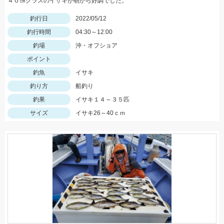
４０㎝クラスのイサキが朝から好調でした。
釣行日
2022/05/12
釣行時間
04:30～12:00
釣場
沖・オフショア
ポイント
釣魚
イサキ
釣り方
船釣り
釣果
イサキ１４～３５匹
サイズ
イサキ26～40ｃｍ