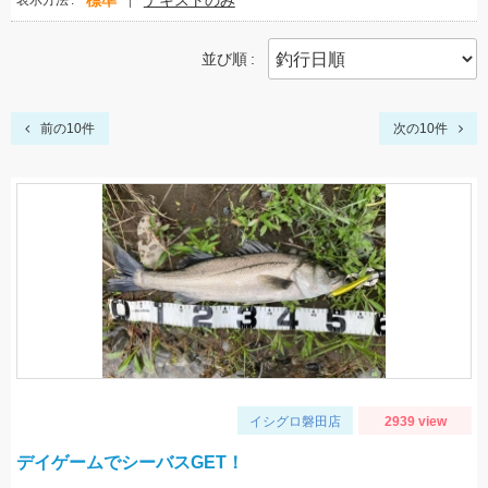
標準
テキストのみ
表示方法
並び順
前の10件
次の10件
イシグロ磐田店
2939 view
デイゲームでシーバスGET！