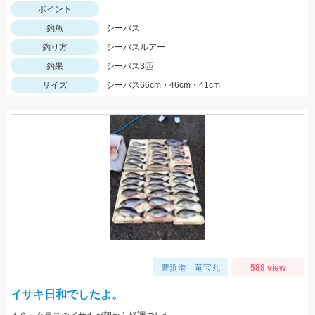
ポイント
釣魚
シーバス
釣り方
シーバスルアー
釣果
シーバス3匹
サイズ
シーバス66cm・46cm・41cm
豊浜港 竜宝丸
588 view
イサキ日和でしたよ。