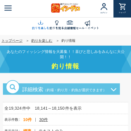
メ
イ
ショップ
ログイン
ン
コ
ン
釣りを楽しむ
釣りを知る
店舗情報
セール・イベント
テ
トップページ
釣りを楽しむ
釣り情報
ン
ツ
あなたのフィッシング情報を大募集！！喜びと悲しみをみんなに大公
に
開！！
移
釣り情報
動
詳細検索
（釣場・釣り方・釣魚が選択できます）
全
19,324
件中
18,141～18,150
件を表示
10件
30件
表示件数