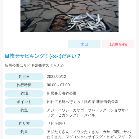
水口
1730 view
目指せサビキング！(-ω-;)ださい？
新居公園はサビキ爆発デス！らぶ☆
釣行日
2022/05/12
釣行時間
00:00～07:00
釣場
新居弁天海釣公園
ポイント
釣れてる所へ行くっ！浜名湖 新居海釣公園
釣魚
アジ・イワシ・カサゴ・サバ・フグ（ショウサイ
フグ・ヒガンフグ）・メバル
釣り方
サビキ釣り
釣果
アジたくさん、イワシたくさん、カサゴ3匹、サバ
たくさん、フグ（ショウサイフグ・ヒガンフグ）2