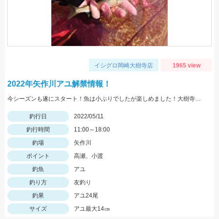
イシグロ岡崎大樹寺店
1965 view
2022年矢作川アユ解禁情報！
今シーズンも遂にスタート！魚は小ぶりでしたが楽しめました！大樹寺店岩崎釣行
釣行日
2022/05/11
釣行時間
11:00～18:00
釣場
矢作川
ポイント
高瀬、小渡
釣魚
アユ
釣り方
友釣り
釣果
アユ24尾
サイズ
アユ最大14㎝