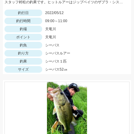
スタッフ村松の釣果です。ヒットルアーはジップベイツのザブラ・システムミノー9Fタイダルにて！
釣行日
2022/05/12
釣行時間
09:00～11:00
釣場
天竜川
ポイント
天竜川
釣魚
シーバス
釣り方
シーバスルアー
釣果
シーバス１匹
サイズ
シーバス52㎝