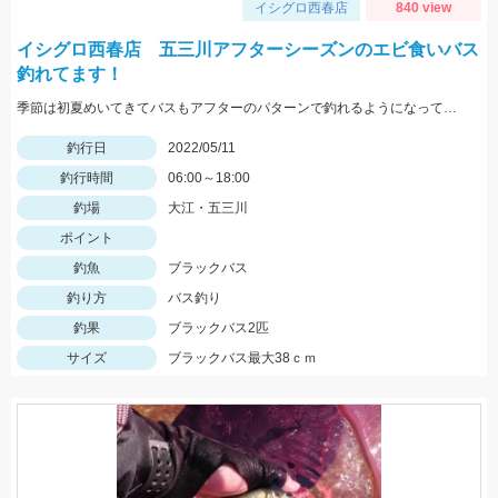
イシグロ西春店
840 view
イシグロ西春店 五三川アフターシーズンのエビ食いバス
釣れてます！
季節は初夏めいてきてバスもアフターのパターンで釣れるようになってきました！この時期の鉄板はエビパターン！ヤマセンコ―や沈み蟲、MPSのノーシンカーが効果バツグンですよ！
釣行日
2022/05/11
釣行時間
06:00～18:00
釣場
大江・五三川
ポイント
釣魚
ブラックバス
釣り方
バス釣り
釣果
ブラックバス2匹
サイズ
ブラックバス最大38ｃｍ