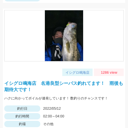
イシグロ鳴海店
1286 view
イシグロ鳴海店 名港良型シーバス釣れてます！ 雨後も
期待大です！
ハクに向かってボイルが連発しています！ 数釣りのチャンスです！
釣行日
2022/05/12
釣行時間
02:00～04:00
釣場
その他