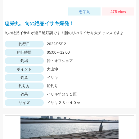
忠栄丸
475 view
忠栄丸、旬の絶品イサキ爆発！
旬の絶品イサキが連日絶好調です！脂のりのりイサキ大チャンスですよ！是非どうぞ！
釣行日
2022/05/12
釣行時間
05:00～12:00
釣場
沖・オフショア
ポイント
大山沖
釣魚
イサキ
釣り方
船釣り
釣果
イサキ竿頭３１匹
サイズ
イサキ２３～４０㎝