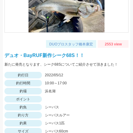
DUOプロスタッフ橋本康宏
2553 view
デュオ・BayRUF新作シーク68S！！
新たに発売となります、シーク68Sについてご紹介させて頂きました！
釣行日
2022/05/12
釣行時間
10:00～17:00
釣場
浜名湖
ポイント
釣魚
シーバス
釣り方
シーバスルアー
釣果
シーバス1匹
サイズ
シーバス60cm