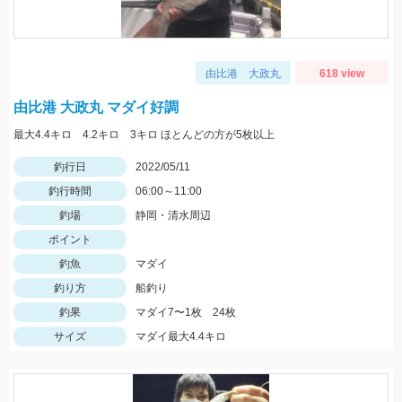
由比港 大政丸
618 view
由比港 大政丸 マダイ好調
最大4.4キロ 4.2キロ 3キロ ほとんどの方が5枚以上
釣行日
2022/05/11
釣行時間
06:00～11:00
釣場
静岡・清水周辺
ポイント
釣魚
マダイ
釣り方
船釣り
釣果
マダイ7〜1枚 24枚
サイズ
マダイ最大4.4キロ