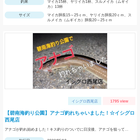
釣果
マイカ15杯、ヤリイカ1杯、スルメイカ（ムギイ
カ）13杯
サイズ
マイカ胴長15～25ｃｍ、ヤリイカ胴長20ｃｍ、ス
ルメイカ（ムギイカ）胴長20～25ｃｍ
イシグロ西尾店
1795 view
【碧南海釣り公園】アナゴ釣れちゃいました！☆イシグロ
西尾店
アナゴが釣れ始めました！キス釣りのついでに日没後、アナゴを狙ってみませんか？