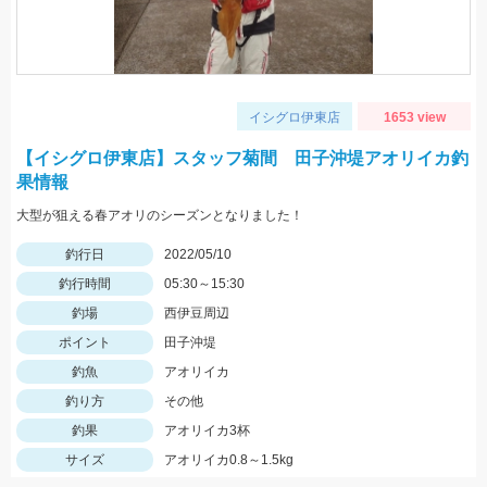
イシグロ伊東店
1653 view
【イシグロ伊東店】スタッフ菊間 田子沖堤アオリイカ釣
果情報
大型が狙える春アオリのシーズンとなりました！
釣行日
2022/05/10
釣行時間
05:30～15:30
釣場
西伊豆周辺
ポイント
田子沖堤
釣魚
アオリイカ
釣り方
その他
釣果
アオリイカ3杯
サイズ
アオリイカ0.8～1.5kg