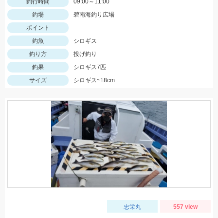
釣行時間
09:00～11:00
釣場
碧南海釣り広場
ポイント
釣魚
シロギス
釣り方
投げ釣り
釣果
シロギス7匹
サイズ
シロギス~18cm
忠栄丸
557 view