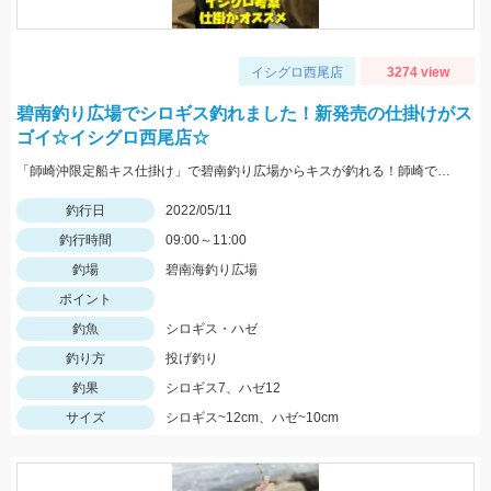
イシグロ西尾店
3274 view
碧南釣り広場でシロギス釣れました！新発売の仕掛けがス
ゴイ☆イシグロ西尾店☆
「師崎沖限定船キス仕掛け」で碧南釣り広場からキスが釣れる！師崎でも船でもないけどとっても使いやすい！
釣行日
2022/05/11
釣行時間
09:00～11:00
釣場
碧南海釣り広場
ポイント
釣魚
シロギス・ハゼ
釣り方
投げ釣り
釣果
シロギス7、ハゼ12
サイズ
シロギス~12cm、ハゼ~10cm