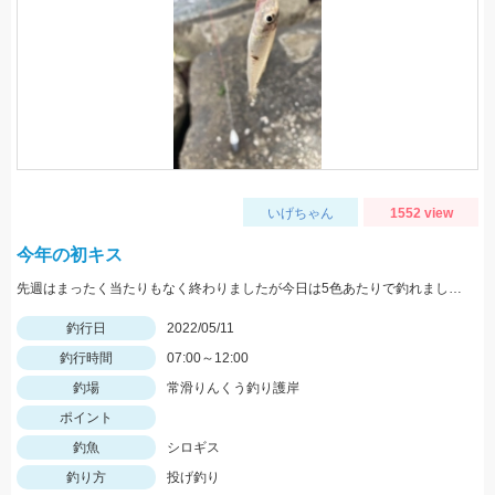
いげちゃん
1552 view
今年の初キス
先週はまったく当たりもなく終わりましたが今日は5色あたりで釣れました。ちょい投げではまだ難しいですがそろそろきてます！
釣行日
2022/05/11
釣行時間
07:00～12:00
釣場
常滑りんくう釣り護岸
ポイント
釣魚
シロギス
釣り方
投げ釣り