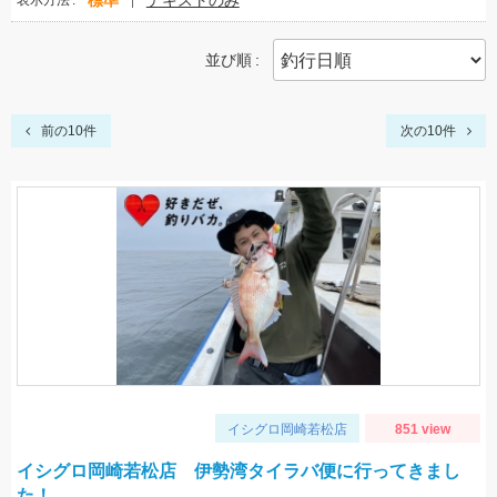
標準
テキストのみ
表示方法
並び順
前の10件
次の10件
イシグロ岡崎若松店
851 view
イシグロ岡崎若松店 伊勢湾タイラバ便に行ってきまし
た！