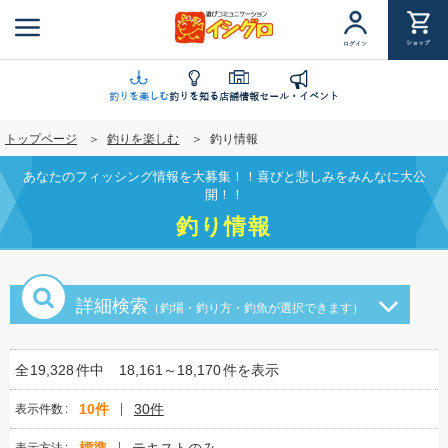
メ
イ
ショップ
ログイン
ン
コ
ン
釣りを楽しむ
釣りを知る
店舗情報
セール・イベント
テ
トップページ
釣りを楽しむ
釣り情報
ン
ツ
あなたのフィッシング情報を大募集！！喜びと悲しみをみんなに大公
に
開！！
移
釣り情報
動
詳細検索
（釣場・釣り方・釣魚が選択できます）
全
19,328
件中
18,161～18,170
件を表示
10件
30件
表示件数