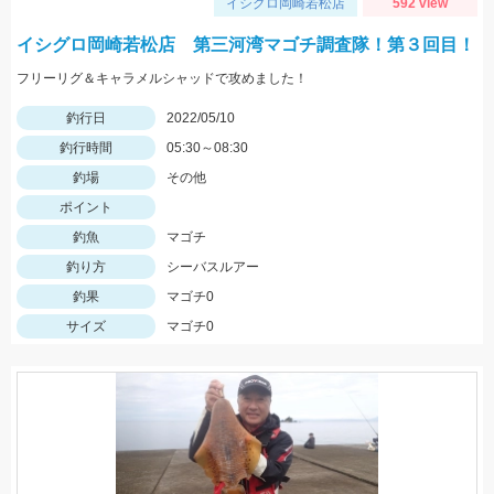
イシグロ岡崎若松店
592 view
イシグロ岡崎若松店 第三河湾マゴチ調査隊！第３回目！
フリーリグ＆キャラメルシャッドで攻めました！
釣行日
2022/05/10
釣行時間
05:30～08:30
釣場
その他
ポイント
釣魚
マゴチ
釣り方
シーバスルアー
釣果
マゴチ0
サイズ
マゴチ0