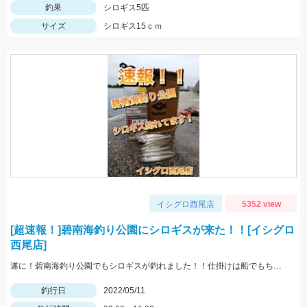
釣果
シロギス5匹
サイズ
シロギス15ｃｍ
イシグロ西尾店
5352 view
[超速報！]碧南海釣り公園にシロギスが来た！！[イシグロ
西尾店]
遂に！碧南海釣り公園でもシロギスが釣れました！！仕掛けは船でもちょい投げでも使いやすい「師崎沖船キス仕掛け」！えさは石ゴカイがオススメ♪
釣行日
2022/05/11