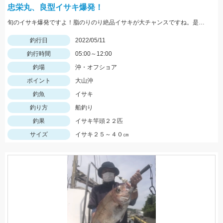
忠栄丸、良型イサキ爆発！
旬のイサキ爆発ですよ！脂のりのり絶品イサキが大チャンスですね。是非どうぞ！
釣行日
2022/05/11
釣行時間
05:00～12:00
釣場
沖・オフショア
ポイント
大山沖
釣魚
イサキ
釣り方
船釣り
釣果
イサキ竿頭２２匹
サイズ
イサキ２５～４０㎝