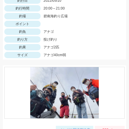
釣行日
2022/05/10
釣行時間
20:00～21:00
釣場
碧南海釣り広場
ポイント
釣魚
アナゴ
釣り方
投げ釣り
釣果
アナゴ2匹
サイズ
アナゴ40cm弱