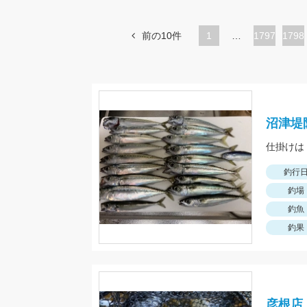
前の10件
1
…
ペ
1797
ペ
1798
ー
ー
ジ
ジ
沼津堤
釣行
釣場
釣魚
釣果
彦根店