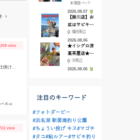
ま海遊パーク
根店
2026.08.07
件
【掛川店】お
盆はサビキ釣
福田周辺
りいきません
か?
2026.08.06
209 view
★イシグロ津
高茶屋店★津
津周辺
近郊ハゼ釣れ
仕掛けはトリック４号、エサはアミ姫を使用。魚が見えたら軽くエサを撒いて、仕掛けをたらせば入れ食いでした。
てます！
2026.08.06
注目のキーワード
カベ６㎝
#フォトダービー
#浜名湖 新居海釣り公園
722 view
#ちょうい投げ キス
#マゴチ
#タコ
#鮎ルアー
#サビキ釣り