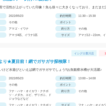
日
2022/05/23
釣行時間
11:30～15:30
その他
ポイント
アマゴ・イワナ
釣り方
その他
アマゴ4匹、イワナ1匹
サイズ
アマゴ12～22cm、
イシグロ豊川店
1
より★夏目前！網でガサガサ探検隊！
いけど水遊びといえば網でガサガサでしょう‼お魚観察水槽が大活躍♪
日
2022/05/23
釣行時間
13:00～14:00
その他
ポイント
フナ・ハヤ・オイカワ・クチボ
釣り方
その他
ソ・メダカ、エビ、ザリガニ、ド
ジョウなどなど
フナ・ハヤ・オイカワ・クチボソ
サイズ
フナ・ハヤ・オイカ