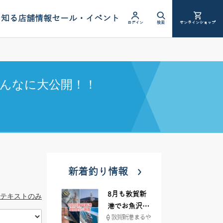
を知る
店舗情報
セール・イベント
ログイン
検索
オンラインショップ
んなに大公開！！
新着釣り情報
8月も敦賀新
テキストのみ
港でお魚沢山
敦賀新港 まるや
♪ イシグロ彦