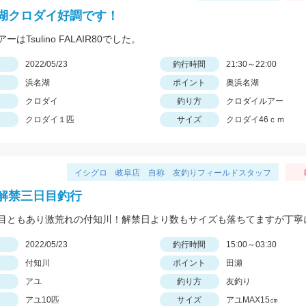
湖クロダイ好調です！
はTsulino FALAIR80でした。
日
2022/05/23
釣行時間
21:30～22:00
浜名湖
ポイント
奥浜名湖
クロダイ
釣り方
クロダイルアー
クロダイ１匹
サイズ
クロダイ46ｃｍ
イシグロ 岐阜店 自称 友釣りフィールドスタッフ
解禁三日目釣行
日
2022/05/23
釣行時間
15:00～03:30
付知川
ポイント
田瀬
アユ
釣り方
友釣り
アユ10匹
サイズ
アユMAX15㎝