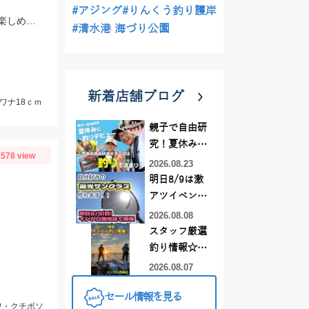
#アジング
#りんくう釣り護岸
先週末の雨で活性が上がっていた印象！魚も徐々に大きくなっており、まだまだ楽しめそうですよ♪
#清水港 海づり公園
新着店舗ブログ
イワナ18ｃｍ
親子で自由研
究！夏休みに
578 view
釣りデビュー
2026.08.23
明日8/9は激
アツイベント
日！！！～オ
2026.08.08
ーダー偏光グ
スタッフ厳選
ラス受注会～
釣り情報☆彡
連休は何釣り
2026.08.07
に行こう
セール情報を見る
♪【イシグロ
ワ・クチボソ