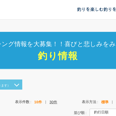
釣りを楽しむ
釣り
シング情報を大募集！！喜びと悲しみをみ
釣り情報
きます）
表示件数
表示方法
10件
30件
標準
並び順