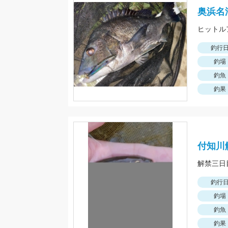
奥浜名
ヒットルアー
釣行
釣場
釣魚
釣果
付知川
釣行
釣場
釣魚
釣果