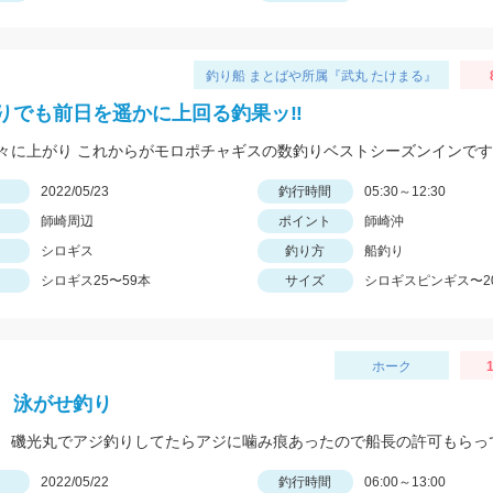
釣り船 まとばや所属『武丸 たけまる』
りでも前日を遥かに上回る釣果ッ‼︎
日
2022/05/23
釣行時間
05:30～12:30
師崎周辺
ポイント
師崎沖
シロギス
釣り方
船釣り
シロギス25〜59本
サイズ
シロギスピンギス〜2
ホーク
1
 泳がせ釣り
日
2022/05/22
釣行時間
06:00～13:00