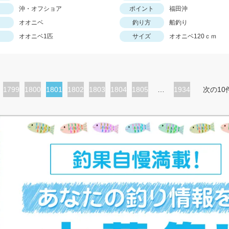
沖・オフショア
ポイント
福田沖
オオニベ
釣り方
船釣り
オオニベ1匹
サイズ
オオニベ120ｃｍ
ペ
1799
ペ
1800
カ
1801
ペ
1802
ペ
1803
ペ
1804
ペ
1805
…
1934
次の10
ー
ー
レ
ー
ー
ー
ー
ジ
ジ
ン
ジ
ジ
ジ
ジ
ト
ペ
ー
ジ