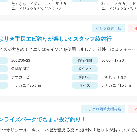
たくさん、メダカ、エビ、ザリガ
3ｃｍ、メダカ、エビ
ニ、ドジョウなどなどたくさん
ニ、ドジョウなどな
イシグロ豊川店
4
より★手長エビ釣りが楽しい‼スタッフ綾釣行
日
2022/05/23
釣行時間
16:00～17:30
佐鳴湖周辺
ポイント
テナガエビ
釣り方
ウキ釣り（淡水）
テナガエビ25ｃｍ
サイズ
テナガエビ15ｃｍ
イシグロ岡崎大樹寺店
2
ンライズパークでちょい投げ釣り！
ulinoオリジナル キス・ハゼが狙える楽々投げ釣りセットがおススメで