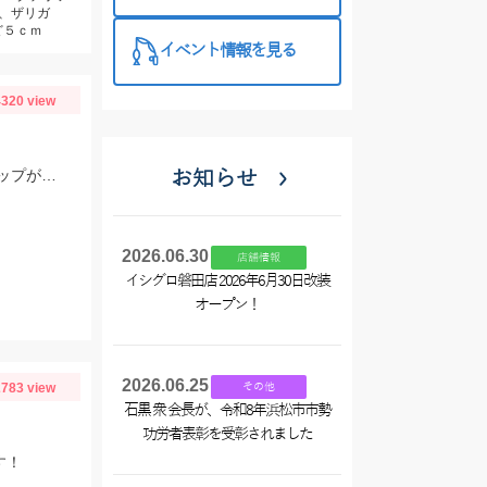
西尾店】
、ザリガ
ど５ｃｍ
イベント情報を見る
320 view
今年はサイズが大きめ！？エサは赤イソメを使用しました。針外しにはフォーセップがあると鋏まれずにすみますよ！
お知らせ
2026.06.30
店舗情報
イシグロ磐田店 2026年6月30日改装
オープン！
2026.06.25
783 view
その他
石黒 衆 会長が、令和8年浜松市市勢
功労者表彰を受彰されました
す！