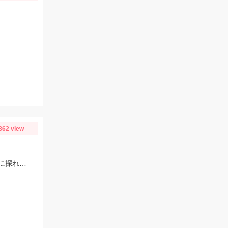
862 view
解禁三日目ともあり激荒れの付知川！解禁日より数もサイズも落ちてますが丁寧に探れば釣れます。四日目も頑張ります！