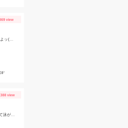
869 view
水温も徐々に上がり これからがモロポチャギスの数釣りベストシーズンインですよッ(・∀・)b
0㌢
388 view
福田漁港 磯光丸でアジ釣りしてたらアジに噛み痕あったので船長の許可もらって泳がせしていっぱつでした。