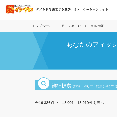
メ
イ
タノシサを追求する遊びコミュニケーションサイト
ン
コ
ン
トップページ
釣りを楽しむ
釣り情報
テ
ン
あなたのフィッ
ツ
に
移
動
詳細検索
（釣場・釣り方・釣魚が選択で
全
19,336
件中
18,001～18,010
件を表示