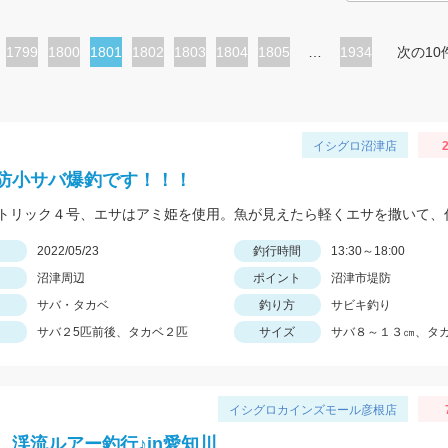
ペ
1799
ペ
1800
カ
1801
ペ
1802
ペ
1803
ペ
1804
ペ
1805
…
1934
次の10
ー
ー
レ
ー
ー
ー
ー
ジ
ジ
ン
ジ
ジ
ジ
ジ
ト
イシグロ沼津店
2
ペ
防小サバ爆釣です！！！
ー
ジ
日
2022/05/23
釣行時間
13:30～18:00
沼津周辺
ポイント
沼津市堤防
サバ・タカベ
釣り方
サビキ釣り
サバ２5匹前後、タカベ２匹
サイズ
サバ８～１３㎝、タ
イシグロカインズモール彦根店
 渓流ルアー釣行♪in愛知川