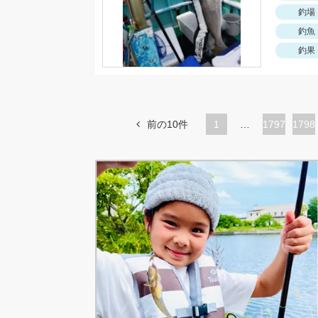
釣場
釣魚
釣果
前の10件
1
…
ペ
1797
ペ
1798
ー
ー
ジ
ジ