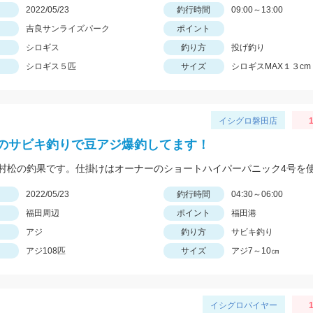
日
2022/05/23
釣行時間
09:00～13:00
吉良サンライズパーク
ポイント
シロギス
釣り方
投げ釣り
シロギス５匹
サイズ
シロギスMAX１３cm
イシグロ磐田店
1
のサビキ釣りで豆アジ爆釣してます！
日
2022/05/23
釣行時間
04:30～06:00
福田周辺
ポイント
福田港
アジ
釣り方
サビキ釣り
アジ108匹
サイズ
アジ7～10㎝
イシグロバイヤー
1