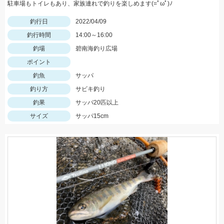
駐車場もトイレもあり、家族連れで釣りを楽しめます(=ﾟωﾟ)ﾉ
釣行日
2022/04/09
釣行時間
14:00～16:00
釣場
碧南海釣り広場
ポイント
釣魚
サッパ
釣り方
サビキ釣り
釣果
サッパ20匹以上
サイズ
サッパ15cm