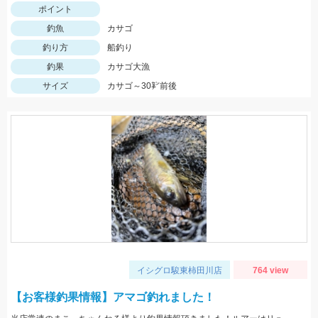
ポイント
釣魚
カサゴ
釣り方
船釣り
釣果
カサゴ大漁
サイズ
カサゴ～30㌢前後
イシグロ駿東柿田川店
764 view
【お客様釣果情報】アマゴ釣れました！