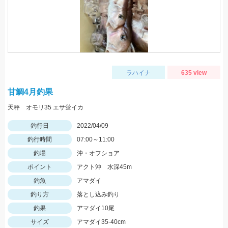
ラハイナ
635 view
甘鯛4月釣果
天秤 オモリ35 エサ蛍イカ
釣行日
2022/04/09
釣行時間
07:00～11:00
釣場
沖・オフショア
ポイント
アクト沖 水深45m
釣魚
アマダイ
釣り方
落とし込み釣り
釣果
アマダイ10尾
サイズ
アマダイ35-40cm