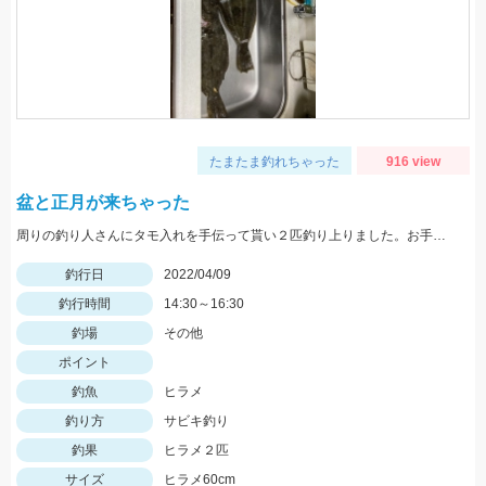
たまたま釣れちゃった
916 view
盆と正月が来ちゃった
周りの釣り人さんにタモ入れを手伝って貰い２匹釣り上りました。お手伝いしてくれた人ありがとうございました
釣行日
2022/04/09
釣行時間
14:30～16:30
釣場
その他
ポイント
釣魚
ヒラメ
釣り方
サビキ釣り
釣果
ヒラメ２匹
サイズ
ヒラメ60cm