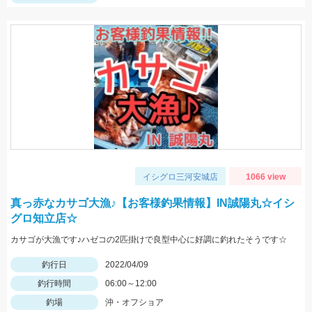
イシグロ三河安城店
1066 view
真っ赤なカサゴ大漁♪【お客様釣果情報】IN誠陽丸☆イシ
グロ知立店☆
カサゴが大漁です♪ハゼコの2匹掛けで良型中心に好調に釣れたそうです☆
釣行日
2022/04/09
釣行時間
06:00～12:00
釣場
沖・オフショア