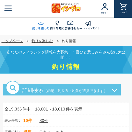
メ
イ
ショップ
ログイン
ン
コ
ン
釣りを楽しむ
釣りを知る
店舗情報
セール・イベント
テ
トップページ
釣りを楽しむ
釣り情報
ン
ツ
あなたのフィッシング情報を大募集！！喜びと悲しみをみんなに大公
に
開！！
移
釣り情報
動
詳細検索
（釣場・釣り方・釣魚が選択できます）
全
19,336
件中
18,601～18,610
件を表示
10件
30件
表示件数