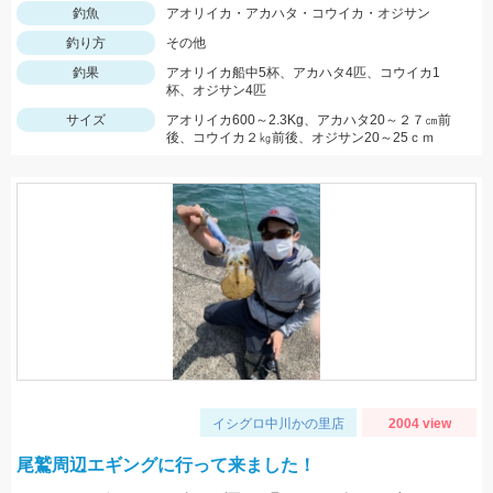
釣魚
アオリイカ・アカハタ・コウイカ・オジサン
釣り方
その他
釣果
アオリイカ船中5杯、アカハタ4匹、コウイカ1
杯、オジサン4匹
サイズ
アオリイカ600～2.3Kg、アカハタ20～２７㎝前
後、コウイカ２㎏前後、オジサン20～25ｃｍ
イシグロ中川かの里店
2004 view
尾鷲周辺エギングに行って来ました！