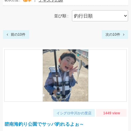
標準
テキストのみ
表示方法
並び順
前の10件
次の10件
イシグロ中川かの里店
1449 view
碧南海釣り公園でサッパ釣れるよぉ～