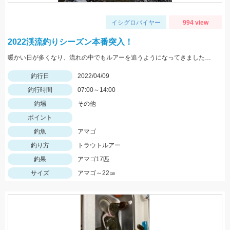
イシグロバイヤー
994 view
2022渓流釣りシーズン本番突入！
暖かい日が多くなり、流れの中でもルアーを追うようになってきました。4～5ｃｍのミノーでの釣果。
釣行日
2022/04/09
釣行時間
07:00～14:00
釣場
その他
ポイント
釣魚
アマゴ
釣り方
トラウトルアー
釣果
アマゴ17匹
サイズ
アマゴ～22㎝