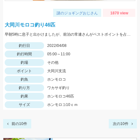
謎のジョギングおじさん
1870 view
大同川モロコ釣り46匹
早朝5時に息子と出かけましたが、前泊の常連さんがベストポイントを占拠していて、周りでしか釣れませんでした。
釣行日
2022/04/08
釣行時間
05:00～11:00
釣場
その他
ポイント
大同川支流
釣魚
ホンモロコ
釣り方
ワカサギ釣り
釣果
ホンモロコ46匹
サイズ
ホンモロコ10ｃｍ
前の10件
次の10件