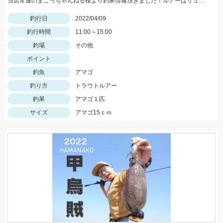
当店常連のまこっちゃんねる様より釣果情報頂きました！ルアーはリュウキ38Sライムチャートヤマメを使用。水温が上がり活性が高くなってきました。
釣行日
2022/04/09
釣行時間
11:00～15:00
釣場
その他
ポイント
釣魚
アマゴ
釣り方
トラウトルアー
釣果
アマゴ１匹
サイズ
アマゴ15ｃｍ