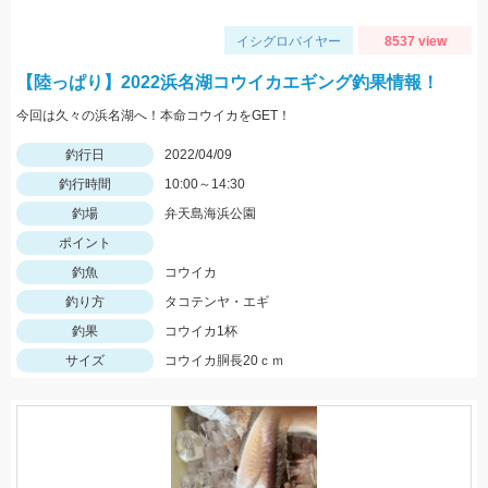
イシグロバイヤー
8537 view
【陸っぱり】2022浜名湖コウイカエギング釣果情報！
今回は久々の浜名湖へ！本命コウイカをGET！
釣行日
2022/04/09
釣行時間
10:00～14:30
釣場
弁天島海浜公園
ポイント
釣魚
コウイカ
釣り方
タコテンヤ・エギ
釣果
コウイカ1杯
サイズ
コウイカ胴長20ｃｍ