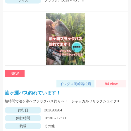
サイズ
ブラックバス39～43ｃｍ
NEW
イシグロ岡崎若松店
94 view
油ヶ淵バス釣れています！
短時間で油ヶ淵へブラックバス釣りへ！ ジャッカルフリックシェイク3.8のノーシンカーワッキーでGET!
釣行日
2026/08/04
釣行時間
16:30～17:30
釣場
その他