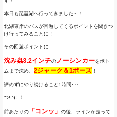
す！
本日も琵琶湖へ行ってきました～！
北湖東岸のバスが回遊してくるポイントを聞きつ
け行ってみることに！
その回遊ポイントに
沈み蟲3.2インチ
ノーシンカー
の
をボト
2ジャーク＆1ポーズ
ムまで沈め、
！
諦めずにやり続けること1時間･･･
ついに！
「コンッ」
前あたりの
の後、ラインが走って