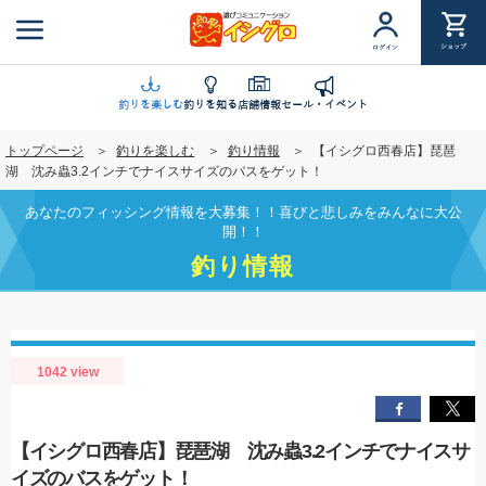
メ
イ
ショップ
ログイン
ン
コ
ン
釣りを楽しむ
釣りを知る
店舗情報
セール・イベント
テ
トップページ
釣りを楽しむ
釣り情報
【イシグロ西春店】琵琶
ン
湖 沈み蟲3.2インチでナイスサイズのバスをゲット！
ツ
に
あなたのフィッシング情報を大募集！！喜びと悲しみをみんなに大公
移
開！！
動
釣り情報
1042 view
【イシグロ西春店】琵琶湖 沈み蟲3.2インチでナイスサ
イズのバスをゲット！