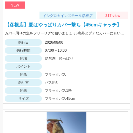
NEW
イシグロカインズモール彦根店
317 view
【彦根店】夏はやっぱりカバー撃ち【45cmキャッチ】
カバー周りの魚をフリーリグで狙いましょう♪意外とプアなカバーにもいますよ♪
釣行日
2026/08/06
釣行時間
07:00～10:00
釣場
琵琶湖 陸っぱり
ポイント
釣魚
ブラックバス
釣り方
バス釣り
釣果
ブラックバス1匹
サイズ
ブラックバス45cm