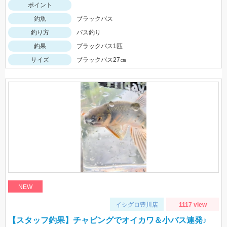
ポイント
釣魚
ブラックバス
釣り方
バス釣り
釣果
ブラックバス1匹
サイズ
ブラックバス27㎝
NEW
イシグロ豊川店
1117 view
【スタッフ釣果】チャビングでオイカワ＆小バス連発♪