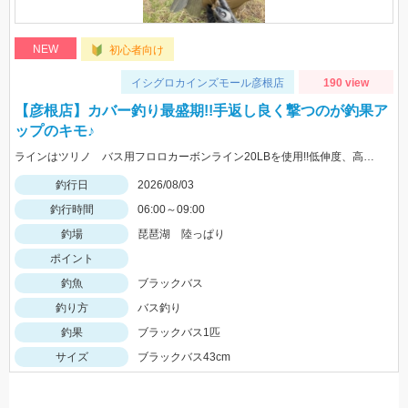
NEW
初心者向け
イシグロカインズモール彦根店
190 view
【彦根店】カバー釣り最盛期!!手返し良く撃つのが釣果ア
ップのキモ♪
ラインはツリノ バス用フロロカーボンライン20LBを使用!!低伸度、高強度でカバーの釣りはこれで決まり♪
釣行日
2026/08/03
釣行時間
06:00～09:00
釣場
琵琶湖 陸っぱり
ポイント
釣魚
ブラックバス
釣り方
バス釣り
釣果
ブラックバス1匹
サイズ
ブラックバス43cm