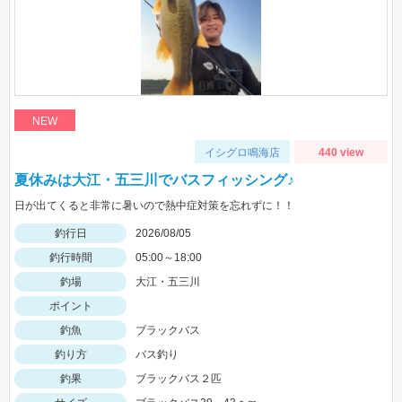
NEW
イシグロ鳴海店
440 view
夏休みは大江・五三川でバスフィッシング♪
日が出てくると非常に暑いので熱中症対策を忘れずに！！
釣行日
2026/08/05
釣行時間
05:00～18:00
釣場
大江・五三川
ポイント
釣魚
ブラックバス
釣り方
バス釣り
釣果
ブラックバス２匹