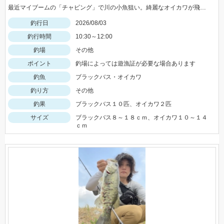
最近マイブームの「チャビング」で川の小魚狙い。綺麗なオイカワが飛び出しました♪途中からはブラックバスの子供がスプーンやスピナーに連続ヒットしてきました。
釣行日
2026/08/03
釣行時間
10:30～12:00
釣場
その他
ポイント
釣場によっては遊漁証が必要な場合あります
釣魚
ブラックバス・オイカワ
釣り方
その他
釣果
ブラックバス１０匹、オイカワ２匹
サイズ
ブラックバス８～１８ｃｍ、オイカワ１０～１４
ｃｍ