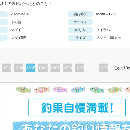
枚以上の爆釣だったとのこと！
日
2022/04/04
釣行時間
05:00～12:00
その他
ポイント
マダイ
釣り方
タイラバ
マダイ5匹
サイズ
マダイ～80ｃｍ
ペ
1863
ペ
1864
カ
1865
ペ
1866
ペ
1867
ペ
1868
ペ
1869
…
1933
次の10
ー
ー
レ
ー
ー
ー
ー
ジ
ジ
ン
ジ
ジ
ジ
ジ
ト
ペ
ー
ジ