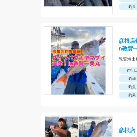
釣果
彦根店
n敦賀
釣行
釣場
釣魚
釣果
彦根店