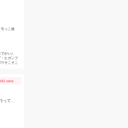
、引っこ抜
でかい♪、
グ・ヒガンフ
ボウそこそこ
842 view
当日は厳しい状況でしたが、春の琵琶湖には夢がいっぱいです！！皆さんもぜひ行ってみてはいかがですか♪