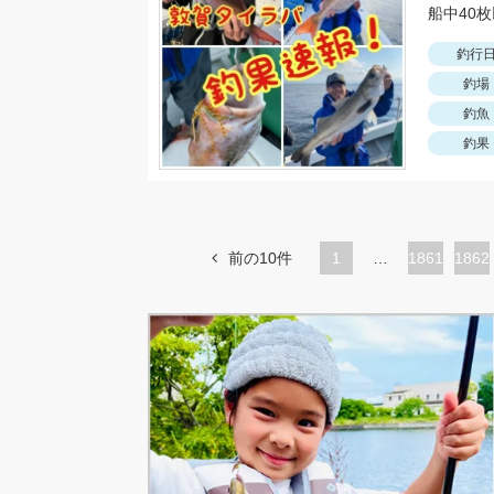
船中40
釣行
釣場
釣魚
釣果
前の10件
1
…
ペ
1861
ペ
1862
ー
ー
ジ
ジ