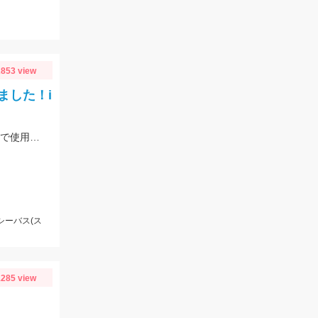
853 view
ました！i
敦賀港出船一美丸さまでの釣果。水深は80～130ｍで、タイラバは150～230ｇまで使用。風や潮の流れによって必要な重さが変わってくるので、80～250ｇまで広く揃えるのがオススメです。
シーバス(ス
285 view