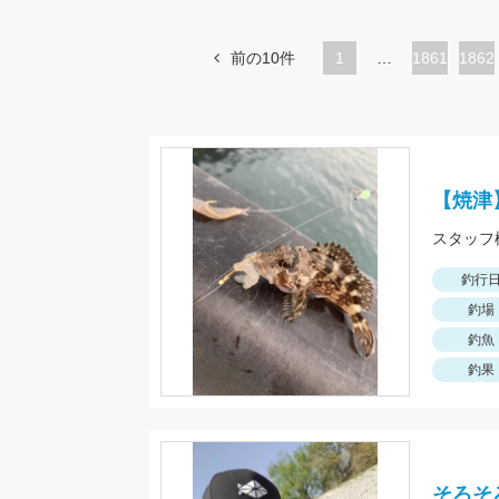
前の10件
1
…
ペ
1861
ペ
1862
ー
ー
ジ
ジ
【焼津
釣行
釣場
釣魚
釣果
そろそ