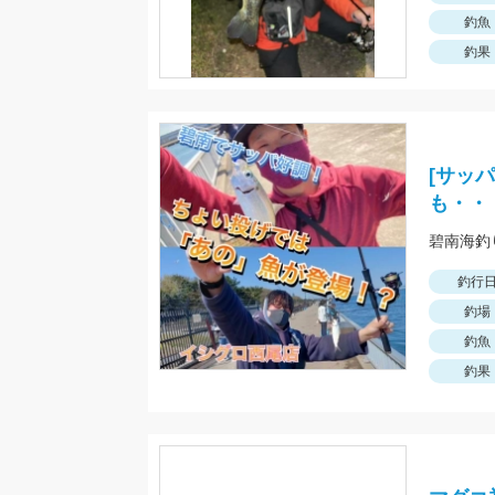
釣魚
釣果
[サッ
も・・
釣行
釣場
釣魚
釣果