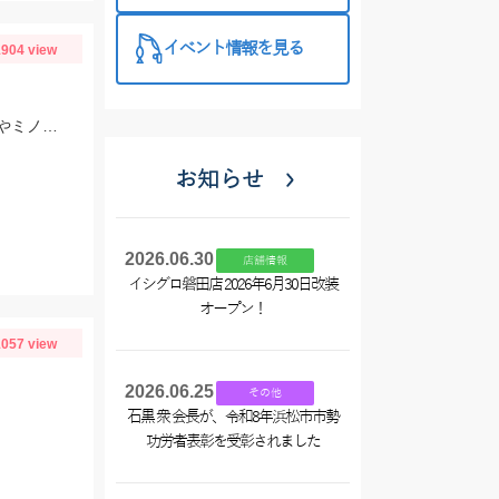
イベント情報を見る
904 view
ウェーディングでの釣果です。ヒットルアーは6.5～8ｃｍのシンキングペンシルやミノー！
お知らせ
2026.06.30
店舗情報
イシグロ磐田店 2026年6月30日改装
オープン！
057 view
2026.06.25
その他
石黒 衆 会長が、令和8年浜松市市勢
功労者表彰を受彰されました