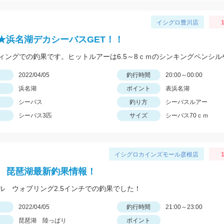
イシグロ豊川店
1
★浜名湖デカシーバスGET！！
日
2022/04/05
釣行時間
20:00～00:00
浜名湖
ポイント
表浜名湖
シーバス
釣り方
シーバスルアー
シーバス3匹
サイズ
シーバス70ｃｍ
イシグロカインズモール彦根店
1
 琵琶湖最新釣果情報！
ル ウォブリング2.5インチでの釣果でした！
日
2022/04/05
釣行時間
21:00～23:00
琵琶湖 陸っぱり
ポイント