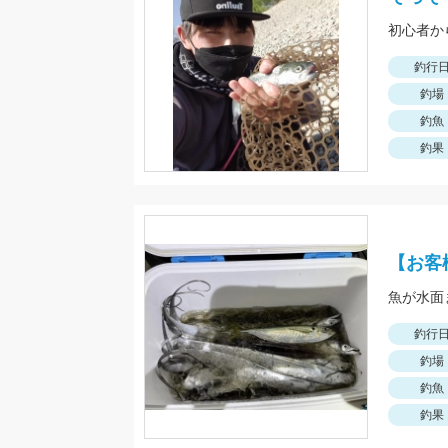
釣行
釣場
釣魚
釣果
【お客
魚が水面
釣行
釣場
釣魚
釣果