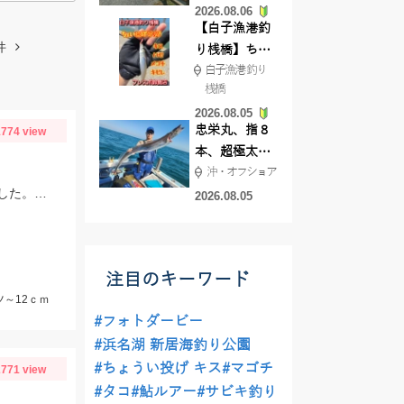
2026.08.06
てきました
【白子漁港釣
件
り桟橋】ちょ
白子漁港 釣り
い投げ釣りが
桟橋
絶好調!キスや
2026.08.05
ハゼが簡単に
忠栄丸、指８
774 view
釣れますよ💛
本、超極太ド
沖・オフショア
ラゴン登場！
スタッフ松山釣行。ちょこ釣りはカサゴが、サビキではムツが元気で良く釣れました。全てリリースしました。
2026.08.05
注目のキーワード
ツ～12ｃｍ
#フォトダービー
#浜名湖 新居海釣り公園
#ちょうい投げ キス
#マゴチ
771 view
#タコ
#鮎ルアー
#サビキ釣り