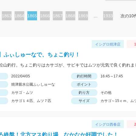
ペ
1863
ペ
1864
カ
1865
ペ
1866
ペ
1867
ペ
1868
ペ
1869
…
1933
次の10
ー
ー
レ
ー
ー
ー
ー
ジ
ジ
ン
ジ
ジ
ジ
ジ
ト
イシグロ焼津店
1
ペ
】ふぃしゅーなで、ちょこ釣り！
ー
ジ
日
2022/04/05
釣行時間
16:45～17:45
焼津親水公園ふぃしゅーな
ポイント
カサゴ・ムツ
釣り方
その他
カサゴ１４匹、ムツ７匹
サイズ
カサゴ～15ｃｍ、ム
イシグロ西春店
2
ろ終盤！北方マス釣り場、なかなか好調でした！