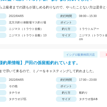
日
2022/04/05
釣行時間
08:00～15:30
北方川釣り体験場マス釣り場
ポイント
ニジマス（トラウト全般）
釣り方
トラウトルアー
ニジマス（トラウト全般）13
サイズ
ニジマス（トラウト全般
cm
イシグロ駿東柿田川店
1
様釣果情報】戸田の係留船釣れています。
まで浮いて来るので、ミノーをキャスティングして釣れました。
日
2022/04/05
釣行時間
17:00～23:00
その他
ポイント
タチウオ
釣り方
船釣り
タチウオ17匹
サイズ
タチウオ指4本