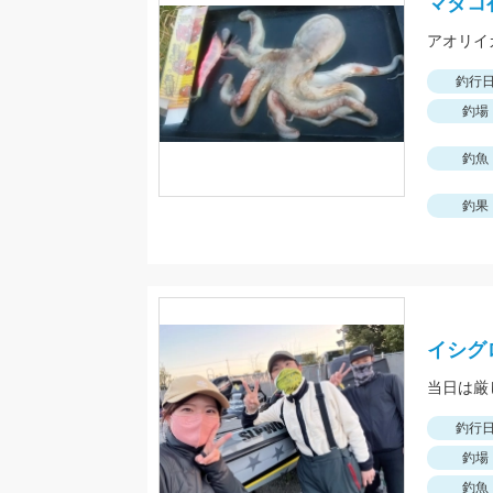
マダコ
アオリイ
釣行
釣場
釣魚
釣果
イシグ
釣行
釣場
釣魚