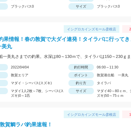
ブラックバス0
サイズ
ブラックバス0
イシグロカインズモール彦根店
2
釣果情報！春の敦賀で大ダイ連発！タイラバに行ってき
一美丸
日
2022/04/04
釣行時間
06:00～11:30
敦賀エリア
ポイント
敦賀港出船 一美丸
マダイ・シーバス(スズキ)
釣り方
タイラバ
マダイ1人2枚～7枚、シーバス(ス
サイズ
マダイ40～80ｃｍ、
ズキ)0～1匹
ズキ)50～75ｃｍ
イシグロカインズモール彦根店
1
 敦賀鯛ラバ釣果速報！