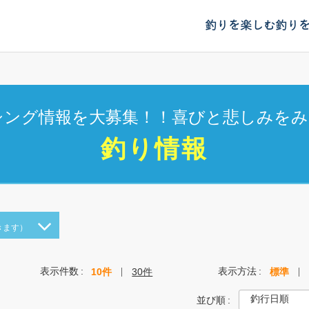
釣りを楽しむ
釣り
シング情報を大募集！！喜びと悲しみをみ
釣り情報
きます）
表示件数
表示方法
10件
30件
標準
並び順