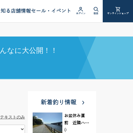
を知る
店舗情報
セール・イベント
ログイン
検索
オンラインショップ
んなに大公開！！
新着釣り情報
お盆休み直
テキストのみ
前 近隣ハゼ
釣り場調査し