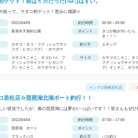
初ゲット！前はイカだった(-ω-;)はずい。
カ狙って、マダコ初ゲット！恵みに感謝☆
日
2022/04/05
釣行時間
00:00～05:00
新居弁天海釣公園
ポイント
タコが抱き付いたら
き！！！
カサゴ・タコ・フグ（ショウサイ
釣り方
エギング
フグ・ヒガンフグ）・ホウボウ
カサゴそこそこ、タコ1パイ、フ
サイズ
カサゴそこそこ、タコ
グ（ショウサイフグ・ヒガンフ
フグ（ショウサイフ
グ）そこそこ、ホウボウそこそこ
グ）そこそこ、ホウ
イシグロ岡崎若松店
ロ若松店☆琵琶湖北湖ボート釣行！！
日
2022/04/04
釣行時間
07:00～17:00
琵琶湖 ボート
ポイント
ブラックバス
釣り方
バス釣り