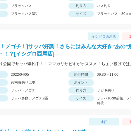
ブラックバス
釣り方
バス釣り
ブラックバス3匹
サイズ
ブラックバス～30ｃ
イシグロ西尾店
1
パ！メゴチ！]サッパ好調！さらにはみんな大好き”あの”
・！？[イシグロ西尾店]
日
2022/04/05
釣行時間
09:30～11:00
碧南海釣り広場
ポイント
サッパ・メゴチ
釣り方
サビキ釣り
サッパ多数、メゴチ2匹
サイズ
サッパ10cm前後、メ
前後
水口
1