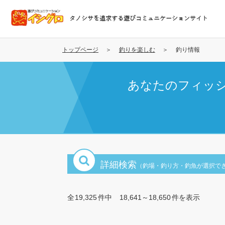
メ
イ
タノシサを追求する遊びコミュニケーションサイト
ン
コ
ン
トップページ
釣りを楽しむ
釣り情報
テ
ン
あなたのフィッ
ツ
に
移
動
詳細検索
（釣場・釣り方・釣魚が選択で
全
19,325
件中
18,641～18,650
件を表示