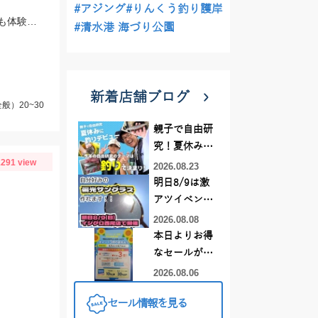
#アジング
#りんくう釣り護岸
初心者から上級者までの誰もが楽しめる釣りなので、やったことない方は是非とも体験してみてください！
#清水港 海づり公園
新着店舗ブログ
）20~30
親子で自由研
究！夏休みに
291 view
釣りデビュー
2026.08.23
明日8/9は激
アツイベント
日！！！～オ
2026.08.08
ーダー偏光グ
本日よりお得
ラス受注会～
なセールがス
タート!!
2026.08.06
セール情報を見る