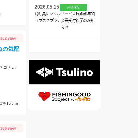
2026.05.15
店舗情報
釣り具レンタルサービスTsulikali 年間
ｍ
サブスクプラン会員受付終了のお知
らせ
952 view
魚の気配
碧南海釣り公園でサッパ爆釣中！！ママカリサビキがオススメ！ちょい投げではメゴチ！と言う事は・・・シロギスもそろそろ？？？
ゴチ15ｃｍ
336 view