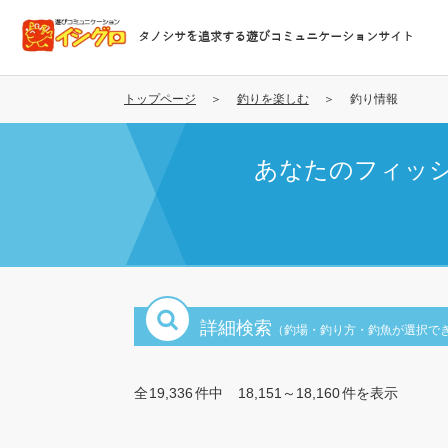
メ
イ
タノシサを追求する遊びコミュニケーションサイト
ン
コ
ン
トップページ
釣りを楽しむ
釣り情報
テ
ン
あなたのフィッ
ツ
に
移
動
詳細検索
（釣場・釣り方・釣魚が選択で
全
19,336
件中
18,151～18,160
件を表示