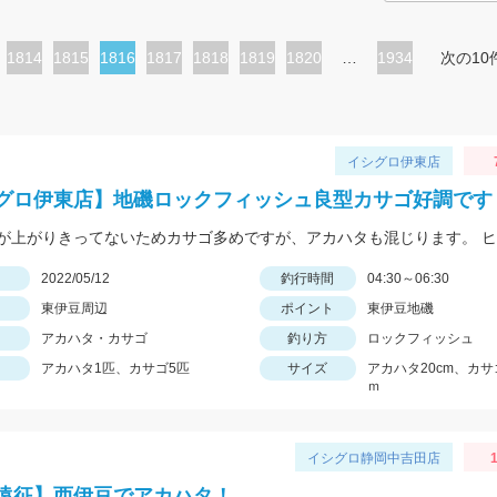
ペ
1814
ペ
1815
カ
1816
ペ
1817
ペ
1818
ペ
1819
ペ
1820
…
1934
次の10
ー
ー
レ
ー
ー
ー
ー
ジ
ジ
ン
ジ
ジ
ジ
ジ
ト
イシグロ伊東店
ペ
グロ伊東店】地磯ロックフィッシュ良型カサゴ好調です
ー
ジ
日
2022/05/12
釣行時間
04:30～06:30
東伊豆周辺
ポイント
東伊豆地磯
アカハタ・カサゴ
釣り方
ロックフィッシュ
アカハタ1匹、カサゴ5匹
サイズ
アカハタ20cm、カサ
ｍ
イシグロ静岡中吉田店
1
遠征】西伊豆でアカハタ！