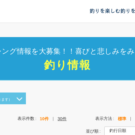
釣りを楽しむ
釣り
シング情報を大募集！！喜びと悲しみをみ
釣り情報
きます）
表示件数
表示方法
10件
30件
標準
並び順