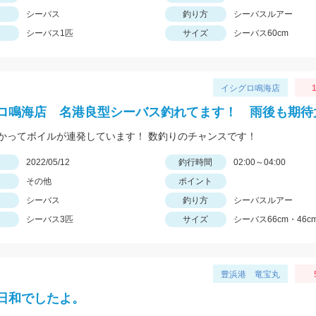
シーバス
釣り方
シーバスルアー
シーバス1匹
サイズ
シーバス60cm
イシグロ鳴海店
1
ロ鳴海店 名港良型シーバス釣れてます！ 雨後も期待
かってボイルが連発しています！ 数釣りのチャンスです！
日
2022/05/12
釣行時間
02:00～04:00
その他
ポイント
シーバス
釣り方
シーバスルアー
シーバス3匹
サイズ
シーバス66cm・46cm
豊浜港 竜宝丸
日和でしたよ。