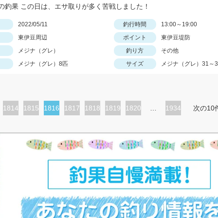
の釣果 この日は、エサ取りが多く苦戦しました！
日
2022/05/11
釣行時間
13:00～19:00
東伊豆周辺
ポイント
東伊豆堤防
メジナ（グレ）
釣り方
その他
メジナ（グレ）8匹
サイズ
メジナ（グレ）31～3
ペ
1814
ペ
1815
カ
1816
ペ
1817
ペ
1818
ペ
1819
ペ
1820
…
1934
次の10
ー
ー
レ
ー
ー
ー
ー
ジ
ジ
ン
ジ
ジ
ジ
ジ
ト
ペ
ー
ジ