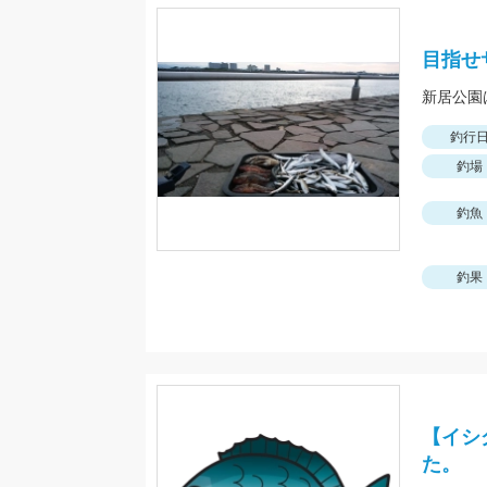
目指せサ
新居公園
釣行
釣場
釣魚
釣果
【イシ
た。