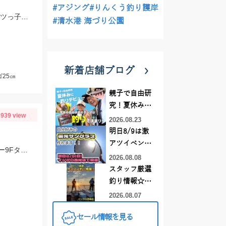
#アジング
#りんくう釣り護岸
スタッフ堀江の釣果。両方ともテキサスリグで釣りました。20～28ｇ サバ、ムツっ子などが足元で釣れます。
#清水港 海づり公園
新着店舗ブログ
25㎝
親子で自由研
究！夏休みに
939 view
釣りデビュー
2026.08.23
明日8/9は激
アツイベント
スタッフ村松の釣果です。ヒットルアーはジップベイツのザブラ・システムミノー9Fタイダルにて！
日！！！～オ
2026.08.08
ーダー偏光グ
スタッフ厳選
ラス受注会～
釣り情報☆彡
連休は何釣り
2026.08.07
に行こう
セール情報を見る
♪【イシグロ