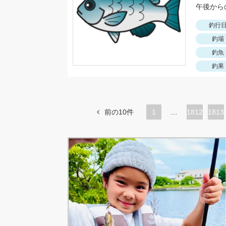
午後から
釣行
釣場
釣魚
釣果
前の10件
1
…
ペ
1812
ペ
1813
ー
ー
ジ
ジ