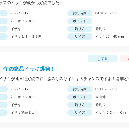
ラスのイサキが朝から好調でした。
日
2022/05/12
釣行時間
04:30～12:00
沖・オフショア
ポイント
イサキ
釣り方
船釣り
イサキ１４～３５匹
サイズ
イサキ26～40ｃｍ
忠栄丸
、旬の絶品イサキ爆発！
イサキが連日絶好調です！脂のりのりイサキ大チャンスですよ！是非ど
日
2022/05/12
釣行時間
05:00～12:00
沖・オフショア
ポイント
大山沖
イサキ
釣り方
船釣り
イサキ竿頭３１匹
サイズ
イサキ２３～４０㎝