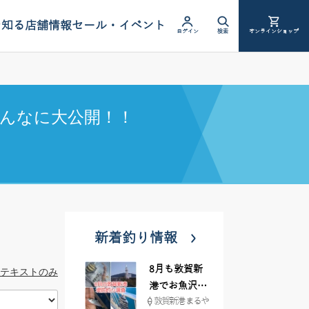
を知る
店舗情報
セール・イベント
ログイン
検索
オンラインショップ
んなに大公開！！
新着釣り情報
8月も敦賀新
テキストのみ
港でお魚沢山
敦賀新港 まるや
♪ イシグロ彦