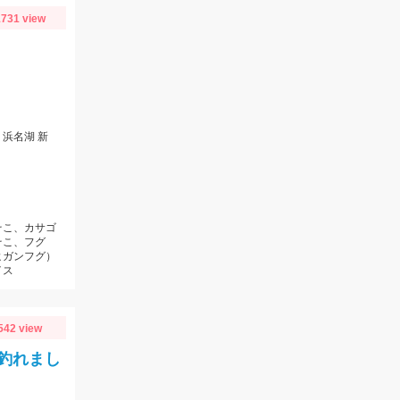
731 view
浜名湖 新
そこ、カサゴ
そこ、フグ
ヒガンフグ）
イス
542 view
釣れまし