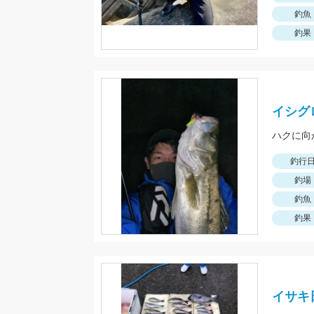
釣魚
釣果
イシグ
ハクに向
釣行
釣場
釣魚
釣果
イサキ