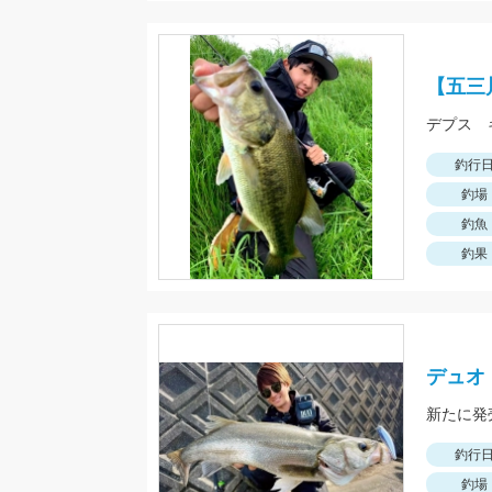
【五三
デプス 
釣行
釣場
釣魚
釣果
デュオ・
新たに発
釣行
釣場