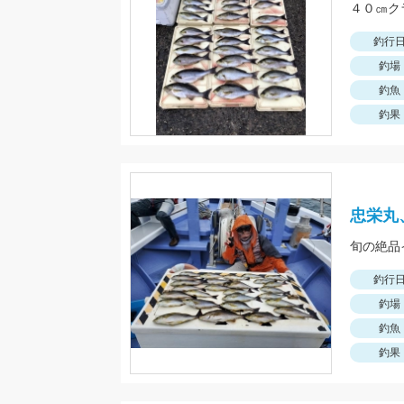
４０㎝ク
釣行
釣場
釣魚
釣果
忠栄丸
旬の絶品
釣行
釣場
釣魚
釣果