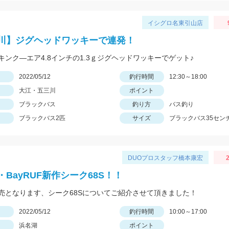
イシグロ名東引山店
川】ジグヘッドワッキーで連発！
キンク―エア4.8インチの1.3ｇジグヘッドワッキーでゲット♪
日
2022/05/12
釣行時間
12:30～18:00
大江・五三川
ポイント
ブラックバス
釣り方
バス釣り
ブラックバス2匹
サイズ
ブラックバス35セン
DUOプロスタッフ橋本康宏
2
BayRUF新作シーク68S！！
売となります、シーク68Sについてご紹介させて頂きました！
日
2022/05/12
釣行時間
10:00～17:00
浜名湖
ポイント