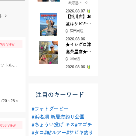
ま海遊パーク
根店
2026.08.07
件
【掛川店】お
盆はサビキ釣
福田周辺
りいきません
か?
2026.08.06
768 view
★イシグロ津
高茶屋店★津
津周辺
近郊ハゼ釣れ
まだ水温が上がりきってないためカサゴ多めですが、アカハタも混じります。 ヒットルアーはTsulinoメタルランナーリブートとグラスミノーＭでした。
てます！
2026.08.06
注目のキーワード
ゴ20～28ｃ
#フォトダービー
#浜名湖 新居海釣り公園
#ちょうい投げ キス
#マゴチ
053 view
#タコ
#鮎ルアー
#サビキ釣り