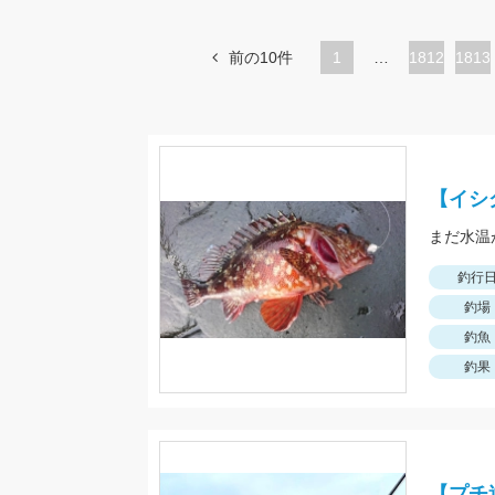
前の10件
1
…
ペ
1812
ペ
1813
ー
ー
ジ
ジ
【イシ
釣行
釣場
釣魚
釣果
【プチ