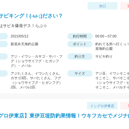
水口
1
ビキング！(-ω-;)ださい？
はサビキ爆発デス！らぶ☆
日
2022/05/12
釣行時間
00:00～07:00
新居弁天海釣公園
ポイント
釣れてる所へ行くっ！
居海釣公園
アジ・イワシ・カサゴ・サバ・フ
釣り方
サビキ釣り
グ（ショウサイフグ・ヒガンフ
グ）・メバル
アジたくさん、イワシたくさん、
サイズ
アジ豆、イワシそこ
カサゴ3匹、サバたくさん、フグ
そこそこ、サバそこ
（ショウサイフグ・ヒガンフグ）
（ショウサイフグ・
2匹、メバル1匹
そこそこ、メバルナ
イシグロ伊東店
グロ伊東店】東伊豆堤防釣果情報！ウキフカセでメジナ