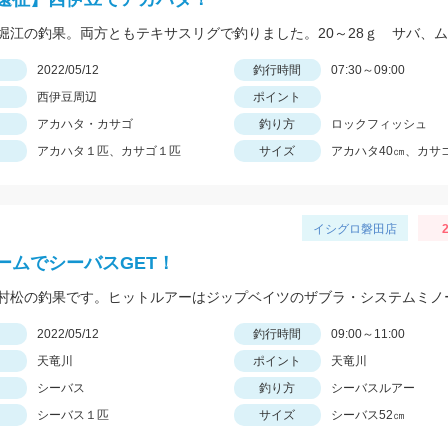
日
2022/05/12
釣行時間
07:30～09:00
西伊豆周辺
ポイント
アカハタ・カサゴ
釣り方
ロックフィッシュ
アカハタ１匹、カサゴ１匹
サイズ
アカハタ40㎝、カサゴ
イシグロ磐田店
2
ームでシーバスGET！
日
2022/05/12
釣行時間
09:00～11:00
天竜川
ポイント
天竜川
シーバス
釣り方
シーバスルアー
シーバス１匹
サイズ
シーバス52㎝