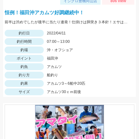
イシグロ豊橋向山店
806 view
恒例！福田沖アカムツ好調継続中！
前半は渋めでしたが後半に当たり連発！仕掛けは胴突き３本針！エサはペラサバ！こまめな底取りと誘いが釣果を分けます！
釣行日
2022/04/11
釣行時間
07:00～13:00
釣場
沖・オフショア
ポイント
福田沖
釣魚
アカムツ
釣り方
船釣り
釣果
アカムツ3～6船中20匹
サイズ
アカムツ30ｃｍ前後