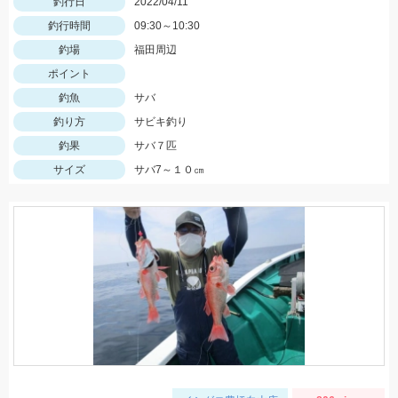
釣行日
2022/04/11
釣行時間
09:30～10:30
釣場
福田周辺
ポイント
釣魚
サバ
釣り方
サビキ釣り
釣果
サバ７匹
サイズ
サバ7～１０㎝