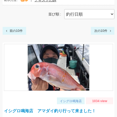
標準
テキストのみ
表示方法
並び順
前の10件
次の10件
イシグロ鳴海店
1034 view
イシグロ鳴海店 アマダイ釣り行って来ました！