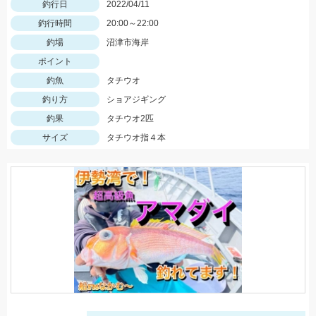
釣行日
2022/04/11
釣行時間
20:00～22:00
釣場
沼津市海岸
ポイント
釣魚
タチウオ
釣り方
ショアジギング
釣果
タチウオ2匹
サイズ
タチウオ指４本