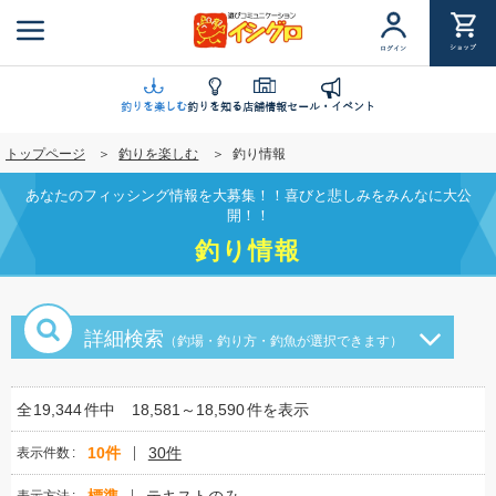
メ
イ
ショップ
ログイン
ン
コ
ン
釣りを楽しむ
釣りを知る
店舗情報
セール・イベント
テ
トップページ
釣りを楽しむ
釣り情報
ン
ツ
あなたのフィッシング情報を大募集！！喜びと悲しみをみんなに大公
に
開！！
移
釣り情報
動
詳細検索
（釣場・釣り方・釣魚が選択できます）
全
19,344
件中
18,581～18,590
件を表示
10件
30件
表示件数