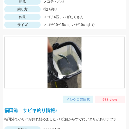
釣魚
メゴチ・ハゼ
釣り方
投げ釣り
釣果
メゴチ4匹、ハゼたくさん
サイズ
メゴチ10~15cm、ハゼ10cmまで
イシグロ磐田店
978 view
福田港 サビキ釣り情報♪
福田港で小サバが釣れ始めました♪１投目からすぐにアタリがありポツポツ釣れました。１時間ほどの釣果です。