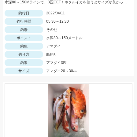
水深80～150Mラインで、3匹GET！ホタルイカを使うとサイズが良かったです！
釣行日
2022/04/11
釣行時間
05:30～12:30
釣場
その他
ポイント
水深80～150メートル
釣魚
アマダイ
釣り方
船釣り
釣果
アマダイ3匹
サイズ
アマダイ20～30㎝