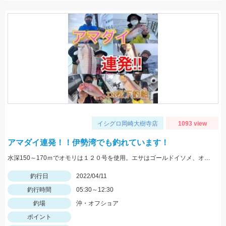
イシグロ岡崎大樹寺店
1093 view
アマダイ連発！！伊勢湾でも釣れています！
水深150～170ｍでオモリは１２０号を使用。エサはゴールドイソメ、オキアミ、ホタルイカに好反応。
釣行日
2022/04/11
釣行時間
05:30～12:30
釣場
沖・オフショア
ポイント