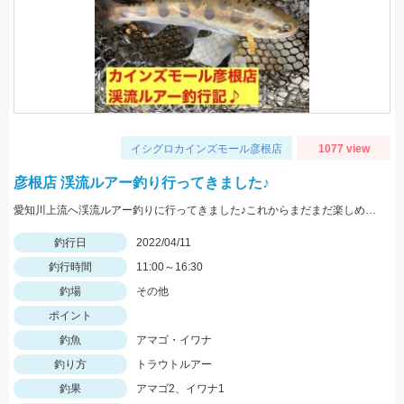
イシグロカインズモール彦根店
1077 view
彦根店 渓流ルアー釣り行ってきました♪
愛知川上流へ渓流ルアー釣りに行ってきました♪これからまだまだ楽しめそうです！
釣行日
2022/04/11
釣行時間
11:00～16:30
釣場
その他
ポイント
釣魚
アマゴ・イワナ
釣り方
トラウトルアー
釣果
アマゴ2、イワナ1