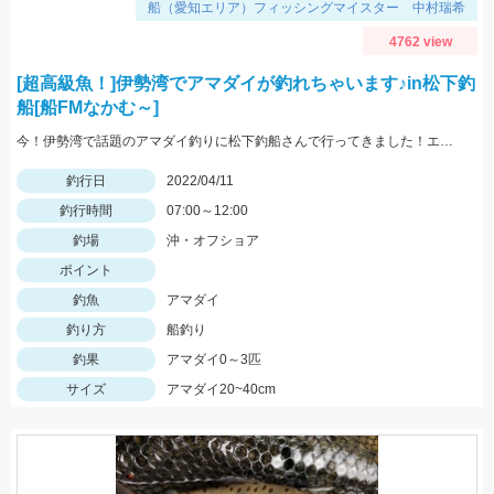
船（愛知エリア）フィッシングマイスター 中村瑞希
4762 view
[超高級魚！]伊勢湾でアマダイが釣れちゃいます♪in松下釣
船[船FMなかむ～]
今！伊勢湾で話題のアマダイ釣りに松下釣船さんで行ってきました！エサはホタルイカ・オキアミのほか、ゴールドドイソメも効果的！
釣行日
2022/04/11
釣行時間
07:00～12:00
釣場
沖・オフショア
ポイント
釣魚
アマダイ
釣り方
船釣り
釣果
アマダイ0～3匹
サイズ
アマダイ20~40cm