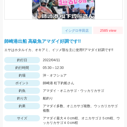
イシグロ半田店
2585 view
師崎港出船 高級魚アマダイ好調です!!
エサはホタルイカ、オキアミ、イソメ類を主に使用!!アマダイ好調です!!
釣行日
2022/04/11
釣行時間
05:30～12:30
釣場
沖・オフショア
ポイント
師崎港 松下釣船さん
釣魚
アマダイ・オニカサゴ・ウッカリカサゴ
釣り方
船釣り
釣果
アマダイ多数、オニカサゴ複数、ウッカリカサゴ
複数
サイズ
アマダイ最大４０cm程、オニカサゴ２５cm程、ウ
ッカリカサゴ４０cm程