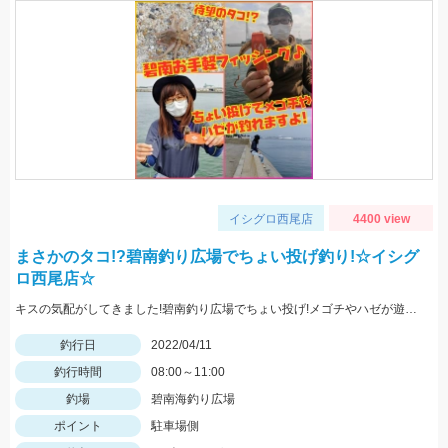
イシグロ西尾店
4400 view
まさかのタコ!?碧南釣り広場でちょい投げ釣り!☆イシグ
ロ西尾店☆
キスの気配がしてきました!碧南釣り広場でちょい投げ!メゴチやハゼが遊んでくれます♪
釣行日
2022/04/11
釣行時間
08:00～11:00
釣場
碧南海釣り広場
ポイント
駐車場側