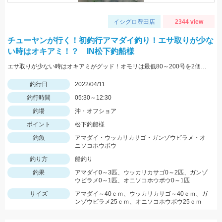
イシグロ豊田店
2344 view
チューヤンが行く！初釣行アマダイ釣り！エサ取りが少な
い時はオキアミ！？ IN松下釣船様
エサ取りが少ない時はオキアミがグッド！オモリは最低80～200号を2個ずつ持っていきましょう！
釣行日
2022/04/11
釣行時間
05:30～12:30
釣場
沖・オフショア
ポイント
松下釣船様
釣魚
アマダイ・ウッカリカサゴ・ガンゾウビラメ・オ
ニソコホウボウ
釣り方
船釣り
釣果
アマダイ0～3匹、ウッカリカサゴ0～2匹、ガンゾ
ウビラメ0～1匹、オニソコホウボウ0～1匹
サイズ
アマダイ～40ｃｍ、ウッカリカサゴ～40ｃｍ、ガ
ンゾウビラメ25ｃｍ、オニソコホウボウ25ｃｍ