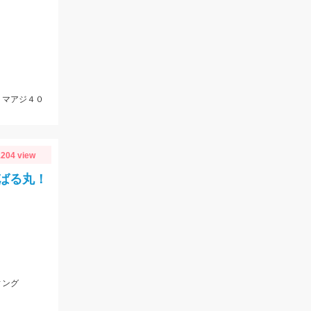
、マアジ４０
204 view
ばる丸！
ィング