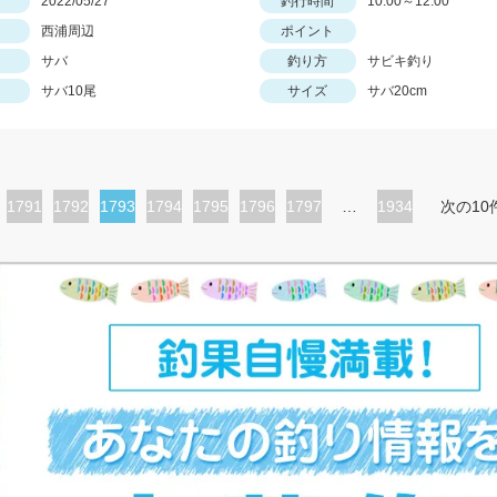
日
2022/05/27
釣行時間
10:00～12:00
西浦周辺
ポイント
サバ
釣り方
サビキ釣り
サバ10尾
サイズ
サバ20cm
ペ
1791
ペ
1792
カ
1793
ペ
1794
ペ
1795
ペ
1796
ペ
1797
…
1934
次の10
ー
ー
レ
ー
ー
ー
ー
ジ
ジ
ン
ジ
ジ
ジ
ジ
ト
ペ
ー
ジ