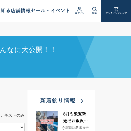
を知る
店舗情報
セール・イベント
ログイン
検索
オンラインショップ
んなに大公開！！
新着釣り情報
8月も敦賀新
テキストのみ
港でお魚沢山
敦賀新港 まるや
♪ イシグロ彦