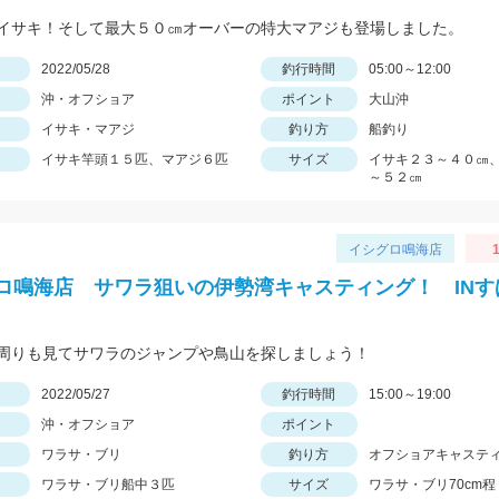
イサキ！そして最大５０㎝オーバーの特大マアジも登場しました。
日
2022/05/28
釣行時間
05:00～12:00
沖・オフショア
ポイント
大山沖
イサキ・マアジ
釣り方
船釣り
イサキ竿頭１５匹、マアジ６匹
サイズ
イサキ２３～４０㎝
～５２㎝
イシグロ鳴海店
1
ロ鳴海店 サワラ狙いの伊勢湾キャスティング！ INす
周りも見てサワラのジャンプや鳥山を探しましょう！
日
2022/05/27
釣行時間
15:00～19:00
沖・オフショア
ポイント
ワラサ・ブリ
釣り方
オフショアキャステ
ワラサ・ブリ船中３匹
サイズ
ワラサ・ブリ70cm程