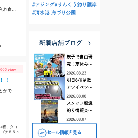
#アジング
#りんくう釣り護岸
午後ショート便キス釣り、３時間の短時間ですが極浅場で良型キス竿頭５０匹と入れ食い状態でした！
#清水港 海づり公園
新着店舗ブログ
㎝
親子で自由研
究！夏休みに
000 view
釣りデビュー
2026.08.23
！！
明日8/9は激
アツイベント
今週も常滑へ！キャプテンに色々ポイントを周って頂いて今熱い３釣種を釣ることができました！！大興奮！！！
日！！！～オ
2026.08.08
ーダー偏光グ
スタッフ厳選
ラス受注会～
釣り情報☆彡
連休は何釣り
2026.08.07
に行こう
キロ程、タコ
マゴチ５５ｃ
セール情報を見る
♪【イシグロ