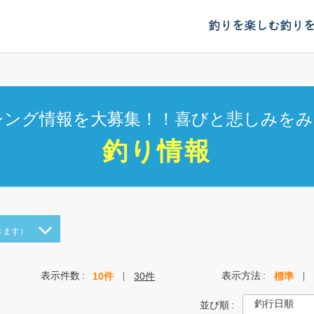
釣りを楽しむ
釣り
シング情報を大募集！！喜びと悲しみをみ
釣り情報
きます）
表示件数
表示方法
10件
30件
標準
並び順