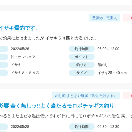
豊浜港 竜宝丸
イサキ爆釣です。
で釣果に差は出ましたが イサキ５４匹と大漁でした。
日
2022/05/28
釣行時間
06:00～12:00
沖・オフショア
ポイント
イサキ
釣り方
船釣り
イサキ８～５４匹
サイズ
イサキ25～40ｃｍ
釣り船 まとばや所属『武丸 たけまる』
影響 全く無しッ‼︎よく当たるモロポチャギス釣り
日
2022/05/28
釣行時間
05:30～12:30