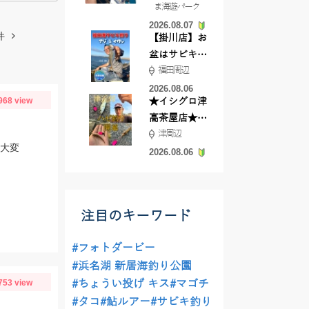
ま海遊パーク
根店
2026.08.07
件
【掛川店】お
盆はサビキ釣
福田周辺
りいきません
か?
2026.08.06
968 view
★イシグロ津
高茶屋店★津
津周辺
近郊ハゼ釣れ
し大変
てます！
2026.08.06
注目のキーワード
#フォトダービー
#浜名湖 新居海釣り公園
753 view
#ちょうい投げ キス
#マゴチ
#タコ
#鮎ルアー
#サビキ釣り