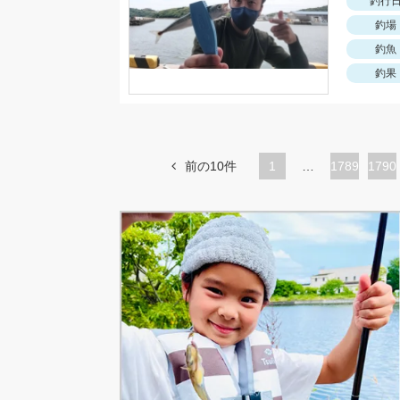
釣行
釣場
釣魚
釣果
前の10件
1
…
ペ
1789
ペ
1790
ー
ー
ジ
ジ