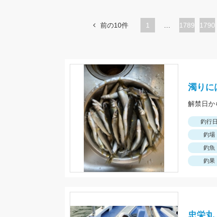
前の10件
1
…
ペ
1789
ペ
1790
ー
ー
ジ
ジ
濁りに
解禁日か
釣行
釣場
釣魚
釣果
忠栄丸