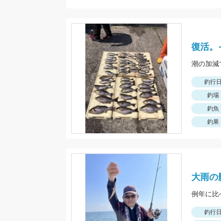
復活。
潮の加減
釣行
釣場
釣魚
釣果
大雨の
釣行