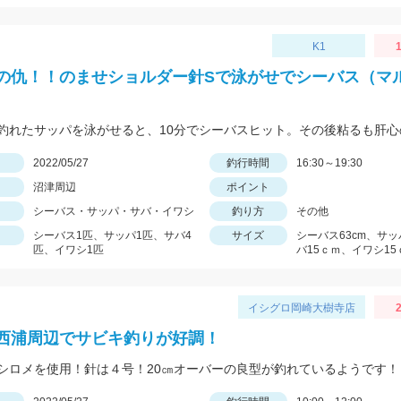
K1
1
の仇！！のませショルダー針Sで泳がせでシーバス（マ
日
2022/05/27
釣行時間
16:30～19:30
沼津周辺
ポイント
シーバス・サッパ・サバ・イワシ
釣り方
その他
シーバス1匹、サッパ1匹、サバ4
サイズ
シーバス63cm、サッ
匹、イワシ1匹
バ15ｃｍ、イワシ15
イシグロ岡崎大樹寺店
2
西浦周辺でサビキ釣りが好調！
シロメを使用！針は４号！20㎝オーバーの良型が釣れているようです！