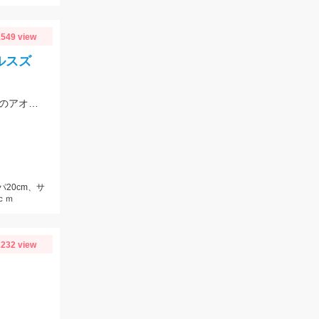
549 view
ルスズ
開始早々釣れたサッパを泳がせると、10分でシーバスヒット。その後粘るも肝心のアオリイカが釣れない。
パ20cm、サ
ｃｍ
232 view