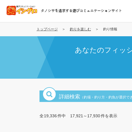
メ
イ
タノシサを追求する遊びコミュニケーションサイト
ン
コ
ン
トップページ
釣りを楽しむ
釣り情報
テ
ン
あなたのフィッ
ツ
に
移
動
詳細検索
（釣場・釣り方・釣魚が選択で
全
19,336
件中
17,921～17,930
件を表示