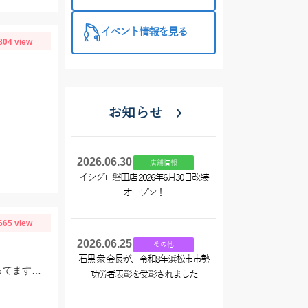
西尾店】
イベント情報を見る
804 view
お知らせ
2026.06.30
店舗情報
イシグロ磐田店 2026年6月30日改装
オープン！
665 view
2026.06.25
その他
石黒 衆 会長が、令和8年浜松市市勢
例年に比べるとまだまだ水温は低いですが 日に日にモロポチャギスの活性 高まってますよッ(^-^)
功労者表彰を受彰されました