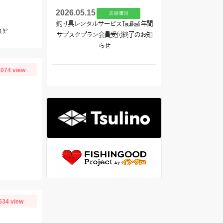
2026.05.15
店舗情報
釣り具レンタルサービスTsulikali 年間
1㌢
サブスクプラン会員受付終了のお知
らせ
074 view
534 view