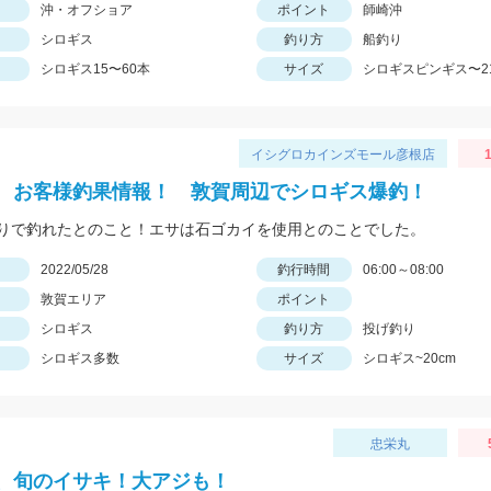
沖・オフショア
ポイント
師崎沖
シロギス
釣り方
船釣り
シロギス15〜60本
サイズ
シロギスピンギス〜2
イシグロカインズモール彦根店
1
 お客様釣果情報！ 敦賀周辺でシロギス爆釣！
りで釣れたとのこと！エサは石ゴカイを使用とのことでした。
日
2022/05/28
釣行時間
06:00～08:00
敦賀エリア
ポイント
シロギス
釣り方
投げ釣り
シロギス多数
サイズ
シロギス~20cm
忠栄丸
、旬のイサキ！大アジも！