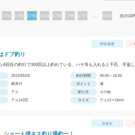
ペ
1791
ペ
1792
カ
1793
ペ
1794
ペ
1795
ペ
1796
ペ
1797
…
1934
次の10
ー
ー
レ
ー
ー
ー
ー
ジ
ジ
ン
ジ
ジ
ジ
ジ
ト
野田修豊
ペ
はドブ釣り
ー
ら4回目の釣行で300匹以上釣れている、ハヤ等も入れると千匹、手返
ジ
日
2022/05/28
釣行時間
06:00～18:00
興津川
ポイント
瀬
アユ
釣り方
その他
アユ142匹
サイズ
アユ12〜18cm
忠栄丸
、ショート便キス釣り爆釣ー！