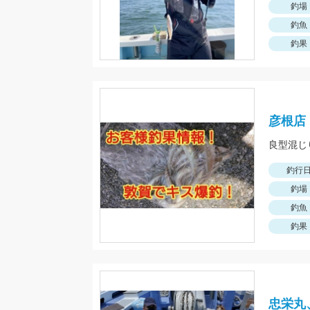
釣場
釣魚
釣果
彦根店
良型混じ
釣行
釣場
釣魚
釣果
忠栄丸