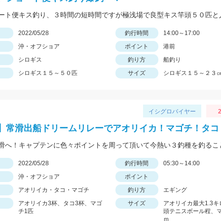
日
2022/05/28
釣行時間
14:00～17:00
沖・オフショア
ポイント
港前
シロギス
釣り方
船釣り
シロギス１５～５０匹
サイズ
シロギス１５～２３
イシグロバイヤー
2
】常滑出船ドリームリレーでアオリイカ！マゴチ！タコ
日
2022/05/28
釣行時間
05:30～14:00
沖・オフショア
ポイント
アオリイカ・タコ・マゴチ
釣り方
エギング
アオリイカ3杯、タコ3杯、マゴ
サイズ
アオリイカ最大1.3
チ1匹
頭テニスボール程、
ｍ