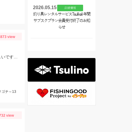
2026.05.15
店舗情報
釣り具レンタルサービスTsulikali 年間
サブスクプラン会員受付終了のお知
らせ
873 view
またまた行って来ました！ 少し大きくなってきております。 数が釣れるので楽しいですよ！
メゴチ～13
732 view