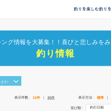
釣りを楽しむ
釣り
シング情報を大募集！！喜びと悲しみをみ
釣り情報
きます）
表示件数
表示方法
10件
30件
標準
並び順