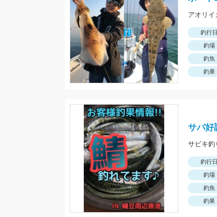
釣行
釣場
釣魚
釣果
サバ好
サビキ釣
釣行
釣場
釣魚
釣果