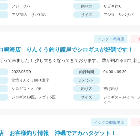
アジ・サバ
釣り方
サビキ釣り
アジ75匹、サバ75匹
サイズ
アジ豆、サバサバ
イシグロ鳴海店
1
ロ鳴海店 りんくう釣り護岸でシロギスが好調です！
日
2022/05/29
釣行時間
04:00～09:30
常滑りんくう釣り護岸
ポイント
シロギス・メゴチ
釣り方
投げ釣り
シロギス19匹、メゴチ5匹
サイズ
シロギス～14ｃｍ、
ｃｍ
イシグロ御殿場店
店 お客様釣り情報 沖磯でアカハタゲット！