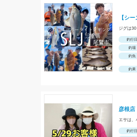
【シー
ジグは3
釣行
釣場
釣魚
釣果
彦根店
釣行