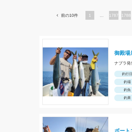
前の10件
1
…
ペ
1787
ペ
1788
ー
ー
ジ
ジ
御殿場
釣行
釣場
釣魚
釣果
ボート