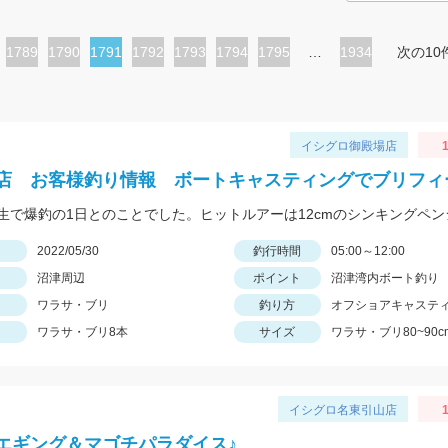
ペ
1789
ペ
1790
カ
1791
ペ
1792
ペ
1793
ペ
1794
ペ
1795
…
1934
次の10
ー
ー
レ
ー
ー
ー
ー
ジ
ジ
ン
ジ
ジ
ジ
ジ
ト
イシグロ御殿場店
1
ペ
店 お客様釣り情報 ボートキャスティングでブリフィ
ー
ジ
日
2022/05/30
釣行時間
05:00～12:00
沼津周辺
ポイント
沼津湾内ボート釣り
ワラサ・ブリ
釣り方
オフショアキャステ
ワラサ・ブリ8本
サイズ
ワラサ・ブリ80~90c
イシグロ名東引山店
1
エギング＆マゴチパラダイス♪