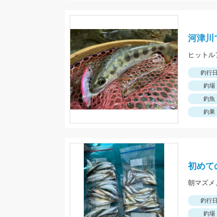
河津川
ヒットル
釣行
釣場
釣魚
釣果
初めて
釣行
釣場