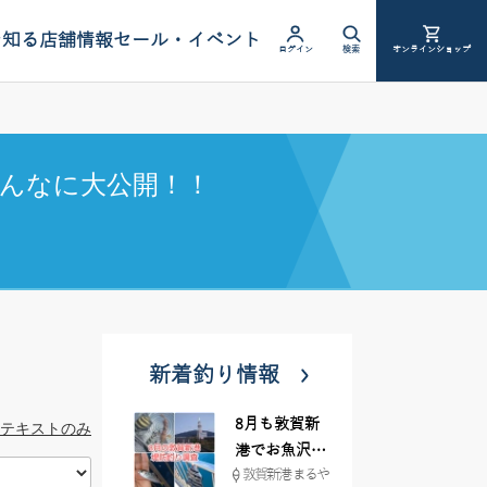
を知る
店舗情報
セール・イベント
ログイン
検索
オンラインショップ
んなに大公開！！
新着釣り情報
8月も敦賀新
テキストのみ
港でお魚沢山
敦賀新港 まるや
♪ イシグロ彦