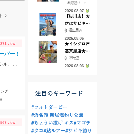
ま海遊パーク
根店
2026.08.07
件
【掛川店】お
盆はサビキ釣
福田周辺
りいきません
か?
2026.08.06
271 view
★イシグロ津
高茶屋店★津
ーバー！
津周辺
近郊ハゼ釣れ
ナブラ発生で爆釣の1日とのことでした。ヒットルアーは12cmのシンキングペンシル。 90㎝クラスの大型ブリ。おめでとうございます！
てます！
2026.08.06
ィング
注目のキーワード
m
#フォトダービー
#浜名湖 新居海釣り公園
567 view
#ちょうい投げ キス
#マゴチ
#タコ
#鮎ルアー
#サビキ釣り