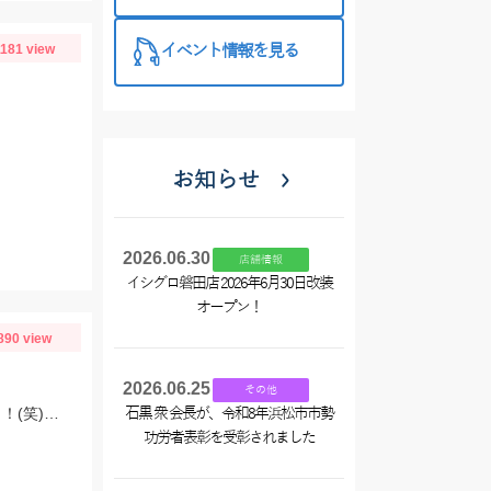
西尾店】
1181 view
イベント情報を見る
お知らせ
2026.06.30
店舗情報
イシグロ磐田店 2026年6月30日改装
オープン！
890 view
2026.06.25
その他
朝マズメ、頂いた長い竿で初挑戦！豆アジget♡サバも来て、入れ食い状態最高～！(笑) サイズ小さいから調理大変ですｗｗｗ
石黒 衆 会長が、令和8年浜松市市勢
功労者表彰を受彰されました