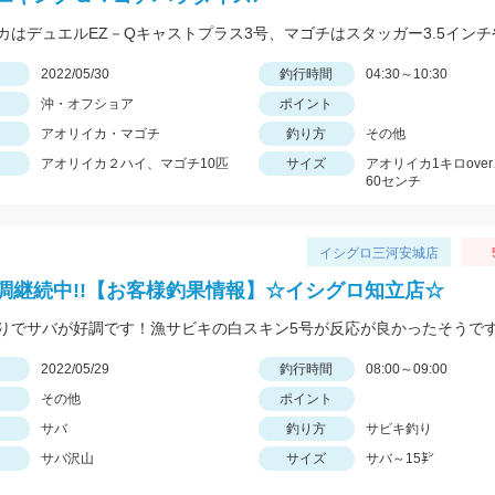
日
2022/05/30
釣行時間
04:30～10:30
沖・オフショア
ポイント
アオリイカ・マゴチ
釣り方
その他
アオリイカ２ハイ、マゴチ10匹
サイズ
アオリイカ1キロove
60センチ
イシグロ三河安城店
調継続中!!【お客様釣果情報】☆イシグロ知立店☆
りでサバが好調です！漁サビキの白スキン5号が反応が良かったそうです
日
2022/05/29
釣行時間
08:00～09:00
その他
ポイント
サバ
釣り方
サビキ釣り
サバ沢山
サイズ
サバ～15㌢