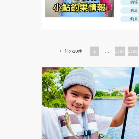
釣場
釣魚
釣果
前の10件
1
…
ペ
1787
ペ
1788
ー
ー
ジ
ジ