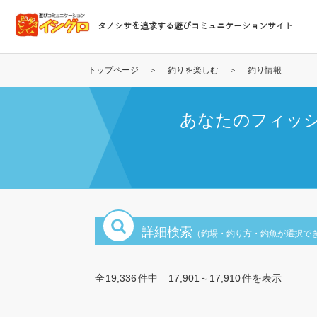
メ
イ
タノシサを追求する遊びコミュニケーションサイト
ン
コ
ン
トップページ
釣りを楽しむ
釣り情報
テ
ン
あなたのフィッ
ツ
に
移
動
詳細検索
（釣場・釣り方・釣魚が選択で
全
19,336
件中
17,901～17,910
件を表示