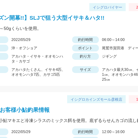
イシグロバイヤー
2
ズン開幕!!】SLJで狙う大型イサキ＆ハタ!!
0～50gくらいを使用。
日
2022/05/29
釣行時間
06:00～14:00
沖・オフショア
ポイント
尾鷲市賀田港 ディ
アカハタ・イサキ・オオモンハ
釣り方
ジギング
タ・カサゴ
アカハタたくさん、イサキ4匹、
サイズ
アカハタ最大30㎝、
オオモンハタ7匹、カサゴ5匹
1㎝、オオモンハタ4
25㎝
イシグロカインズモール彦根店
1
 お客様小鮎釣果情報
日
2022/05/29
釣行時間
12:00～16:00