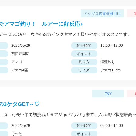
イシグロ駿東柿田川店
でアマゴ釣り！ ルアーに好反応♪
アーはDUO/リュウキ45Sのピンクヤマメ！扱いやすくオススメです。
日
2022/05/29
釣行時間
11:00～13:00
西伊豆周辺
ポイント
アマゴ
釣り方
渓流釣り
アマゴ4匹
サイズ
アマゴ15cm
T&Y
の3ケタGET～♡
日
2022/05/29
釣行時間
05:00～11:00
その他
ポイント