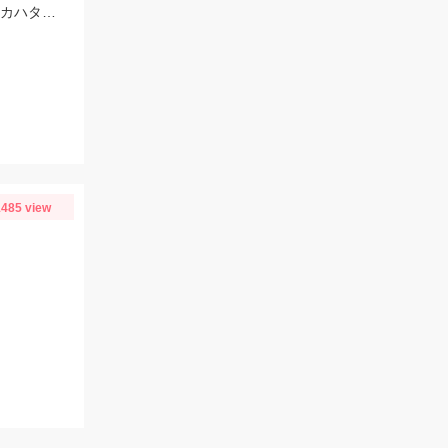
ヒットルアーはプロズワン：スパイニークロー #18ケイムラクリアルビー 良型アカハタ おめでとうございます！
485 view