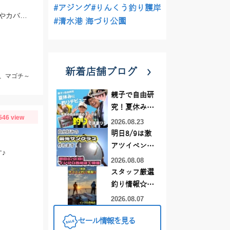
#アジング
#りんくう釣り護岸
アオリイカはデュエルEZ－Qキャストプラス3号、マゴチはスタッガー3.5インチやカバークローグランデにヒット！
#清水港 海づり公園
新着店舗ブログ
r、マゴチ～
親子で自由研
究！夏休みに
546 view
釣りデビュー
2026.08.23
明日8/9は激
アツイベント
♪
日！！！～オ
2026.08.08
ーダー偏光グ
スタッフ厳選
ラス受注会～
釣り情報☆彡
連休は何釣り
2026.08.07
に行こう
セール情報を見る
♪【イシグロ