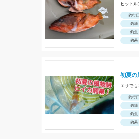
釣行
釣場
釣魚
釣果
初夏の
エサでも
釣行
釣場
釣魚
釣果