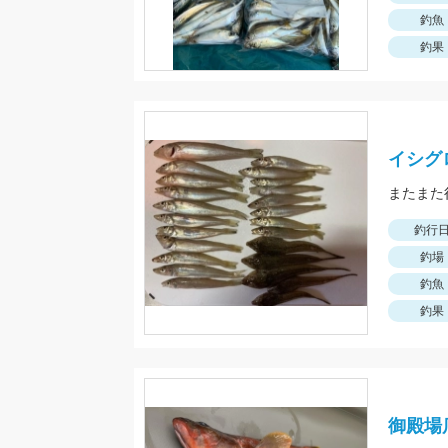
釣魚
釣果
イシグ
釣行
釣場
釣魚
釣果
御殿場