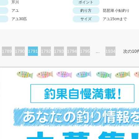
芹川
ポイント
アユ
釣り方
琵琶湖 小鮎釣り
アユ30匹
サイズ
アユ15cmまで
ペ
1789
ペ
1790
カ
1791
ペ
1792
ペ
1793
ペ
1794
ペ
1795
…
1934
次の10
ー
ー
レ
ー
ー
ー
ー
ジ
ジ
ン
ジ
ジ
ジ
ジ
ト
ペ
ー
ジ