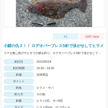
K1
1207 view
小鯖の仇２！！ ロデオバーブレスS針で泳がせしてヒラメ
コマセ無し投げサビキで小鯖を釣り、ロデオバーブレスS針で泳がせしてヒラメゲット。
釣行日
2022/05/18
釣行時間
16:30～18:30
釣場
沼津周辺
ポイント
釣魚
ヒラメ・サバ
釣り方
その他
釣果
ヒラメ1匹、サバ6匹
サイズ
ヒラメ50cm、サバ15ｃｍ