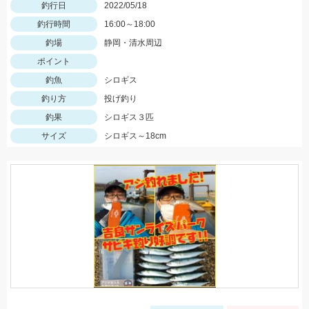
釣行日
2022/05/18
釣行時間
16:00～18:00
釣場
静岡・清水周辺
ポイント
釣魚
シロギス
釣り方
投げ釣り
釣果
シロギス３匹
サイズ
シロギス～18cm