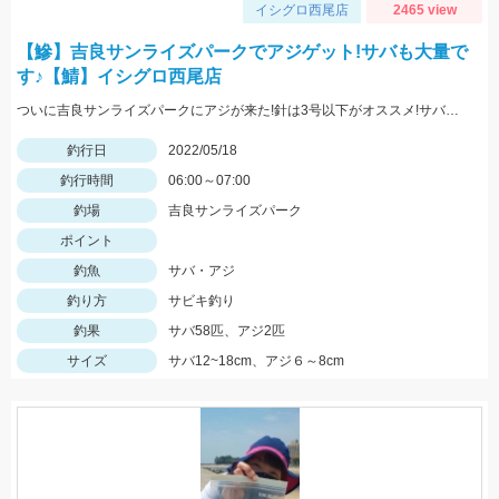
イシグロ西尾店
2465 view
【鰺】吉良サンライズパークでアジゲット!サバも大量で
す♪【鯖】イシグロ西尾店
ついに吉良サンライズパークにアジが来た!針は3号以下がオススメ!サバは大漁!小型のメタルジグでも楽しめます♪
釣行日
2022/05/18
釣行時間
06:00～07:00
釣場
吉良サンライズパーク
ポイント
釣魚
サバ・アジ
釣り方
サビキ釣り
釣果
サバ58匹、アジ2匹
サイズ
サバ12~18cm、アジ６～8cm