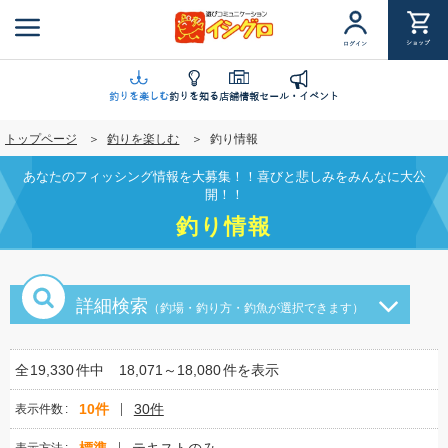
メ
イ
ショップ
ログイン
ン
コ
ン
釣りを楽しむ
釣りを知る
店舗情報
セール・イベント
テ
トップページ
釣りを楽しむ
釣り情報
ン
ツ
あなたのフィッシング情報を大募集！！喜びと悲しみをみんなに大公
に
開！！
移
釣り情報
動
詳細検索
（釣場・釣り方・釣魚が選択できます）
全
19,330
件中
18,071～18,080
件を表示
10件
30件
表示件数