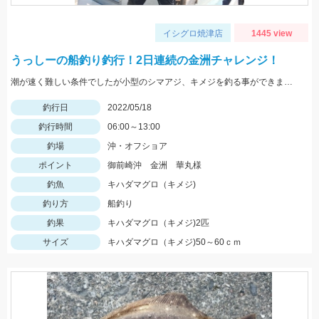
イシグロ焼津店
1445 view
うっしーの船釣り釣行！2日連続の金洲チャレンジ！
潮が速く難しい条件でしたが小型のシマアジ、キメジを釣る事ができました。
釣行日
2022/05/18
釣行時間
06:00～13:00
釣場
沖・オフショア
ポイント
御前崎沖 金洲 華丸様
釣魚
キハダマグロ（キメジ)
釣り方
船釣り
釣果
キハダマグロ（キメジ)2匹
サイズ
キハダマグロ（キメジ)50～60ｃｍ