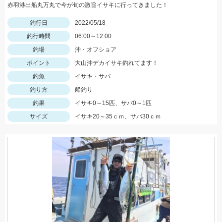
赤羽港出船丸万丸で今が旬の激旨イサキに行ってきました！
釣行日
2022/05/18
釣行時間
06:00～12:00
釣場
沖・オフショア
ポイント
大山沖デカイサキ釣れてます！
釣魚
イサキ・サバ
釣り方
船釣り
釣果
イサキ0～15匹、サバ0～1匹
サイズ
イサキ20～35ｃｍ、サバ30ｃｍ