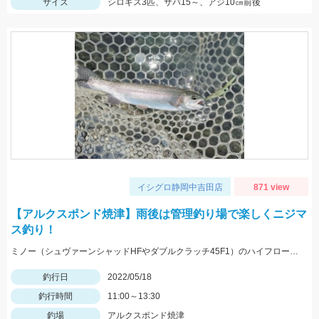
サイズ
シロギス3匹、サバ15～、アジ10㎝前後
イシグロ静岡中吉田店
871 view
【アルクスポンド焼津】雨後は管理釣り場で楽しくニジマ
ス釣り！
ミノー（シュヴァーンシャッドHFやダブルクラッチ45F1）のハイフロート釣法に好反応でした！
釣行日
2022/05/18
釣行時間
11:00～13:30
釣場
アルクスポンド焼津