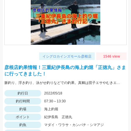
イシグロカインズモール彦根店
1546 view
彦根店釣果情報！三重紀伊長島の海上釣堀「正徳丸」さま
に行ってきました！
脈釣り、浮き釣り、泳がせ釣りなどでの釣果。真鯛は団子エサやむきエビ、冷凍ボケなどに好反応。青物はキビナゴや鰹のハラモなどでヒット。
釣行日
2022/05/18
釣行時間
07:30～13:30
釣場
海上釣堀
ポイント
紀伊長島 正徳丸
釣魚
マダイ・ワラサ・カンパチ・シマアジ