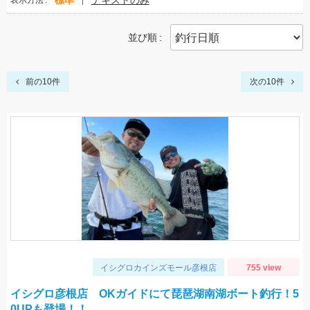
標準
テキストのみ
表示方法
並び順
前の10件
次の10件
イシグロカインズモール彦根店
755 view
イシグロ彦根店 OKガイドにて琵琶湖南湖ボート釣行！5
0UPも登場！！