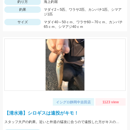
釣り方
海上釣堀
釣果
マダイ2～5匹、ワラサ2匹、カンパチ1匹、シマア
ジ1匹
サイズ
マダイ40～50ｃｍ、ワラサ60～70ｃｍ、カンパチ
65ｃｍ、シマアジ40ｃｍ
イシグロ静岡中吉田店
1123 view
【清水港】シロギスは遠投がキモ！
スタッフ大戸の釣果。近いと外道の猛攻に合うので遠投した方がキスのアタリが出る。イシグロの赤イソメ使用。