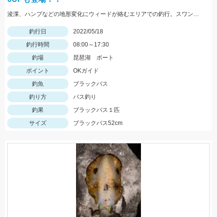
浚渫、ハンプなどの地形変化にウィードが絡むエリアでの釣行。スワンプクローラーでの釣果でした。
釣行日
2022/05/18
釣行時間
08:00～17:30
釣場
琵琶湖 ボート
ポイント
OKガイド
釣魚
ブラックバス
釣り方
バス釣り
釣果
ブラックバス１匹
サイズ
ブラックバス52cm