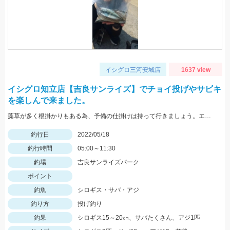
イシグロ三河安城店
1637 view
イシグロ知立店【吉良サンライズ】でチョイ投げやサビキ
を楽しんで来ました。
藻草が多く根掛かりもある為、予備の仕掛けは持って行きましょう。エサは石ゴカイを使用しました。
釣行日
2022/05/18
釣行時間
05:00～11:30
釣場
吉良サンライズパーク
ポイント
釣魚
シロギス・サバ・アジ
釣り方
投げ釣り
釣果
シロギス15～20㎝、サバたくさん、アジ1匹