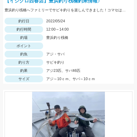
【イシグロ西春店】豊浜釣り桟橋釣果情報♪
豊浜釣り桟橋へファミリーでサビキ釣りを楽しんできました！コマセはサビキ三昧、イワシ三昧がオススメです！
釣行日
2022/05/24
釣行時間
12:00～14:00
釣場
豊浜釣り桟橋
ポイント
釣魚
アジ・サバ
釣り方
サビキ釣り
釣果
アジ23匹、サバ46匹
サイズ
アジ～10ｃｍ、サバ～10ｃｍ