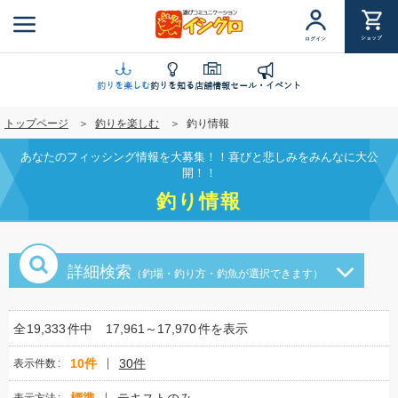
メ
イ
ショップ
ログイン
ン
コ
ン
釣りを楽しむ
釣りを知る
店舗情報
セール・イベント
テ
トップページ
釣りを楽しむ
釣り情報
ン
ツ
あなたのフィッシング情報を大募集！！喜びと悲しみをみんなに大公
に
開！！
移
釣り情報
動
詳細検索
（釣場・釣り方・釣魚が選択できます）
全
19,333
件中
17,961～17,970
件を表示
10件
30件
表示件数