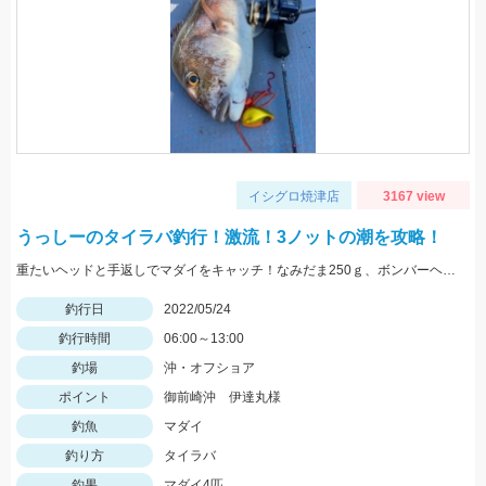
イシグロ焼津店
3167 view
うっしーのタイラバ釣行！激流！3ノットの潮を攻略！
重たいヘッドと手返しでマダイをキャッチ！なみだま250ｇ、ボンバーヘッドＴＧ250ｇ使用。
釣行日
2022/05/24
釣行時間
06:00～13:00
釣場
沖・オフショア
ポイント
御前崎沖 伊達丸様
釣魚
マダイ
釣り方
タイラバ
釣果
マダイ4匹