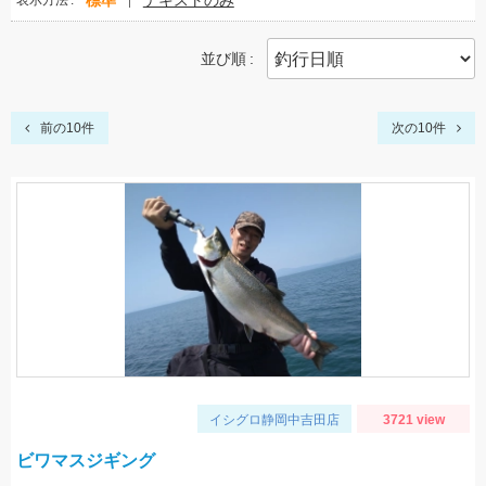
標準
テキストのみ
表示方法
並び順
前の10件
次の10件
イシグロ静岡中吉田店
3721 view
ビワマスジギング