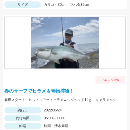
サイズ
カサゴ～30cm、マハタ35cm
3482 view
春のサーフでヒラメ＆青物捕獲！
春爆スタート！ヒットルアー：ヒラメ→ジグヘッド14ｇ キャラメルシャッド3.5インチ。青物→Ｒサーディン40ｇ
釣行日
2022/05/24
釣行時間
05:00～11:00
釣場
静岡・清水周辺