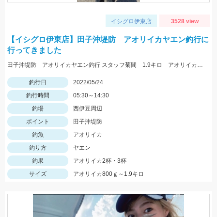
イシグロ伊東店
3528 view
【イシグロ伊東店】田子沖堤防 アオリイカヤエン釣行に
行ってきました
田子沖堤防 アオリイカヤエン釣行 スタッフ菊間 1.9キロ アオリイカ釣れました！ 渡船は万集丸さんにお願いしました。
釣行日
2022/05/24
釣行時間
05:30～14:30
釣場
西伊豆周辺
ポイント
田子沖堤防
釣魚
アオリイカ
釣り方
ヤエン
釣果
アオリイカ2杯・3杯
サイズ
アオリイカ800ｇ～1.9キロ