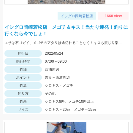
イシグロ岡崎若松店
1660 view
イシグロ岡崎若松店 メゴチ＆キス！当たり連発！釣りに
行くなら今でしょ！
エサは石ゴガイ、メゴチのアタリは途切れることなく！キスも混じり楽しめました♪
釣行日
2022/05/24
釣行時間
07:00～09:00
釣場
西浦周辺
ポイント
吉良～西浦周辺
釣魚
シロギス・メゴチ
釣り方
その他
釣果
シロギス8匹、メゴチ10匹以上
サイズ
シロギス～20㎝、メゴチ～15㎝