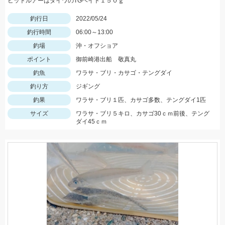
ヒットルアーはダイワのTGベイト１５０ｇ
釣行日
2022/05/24
釣行時間
06:00～13:00
釣場
沖・オフショア
ポイント
御前崎港出船 敬真丸
釣魚
ワラサ・ブリ・カサゴ・テングダイ
釣り方
ジギング
釣果
ワラサ・ブリ１匹、カサゴ多数、テングダイ1匹
サイズ
ワラサ・ブリ５キロ、カサゴ30ｃｍ前後、テング
ダイ45ｃｍ