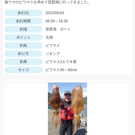
激ウマのビワマスを求めて琵琶湖に行ってきました。
釣行日
2022/05/24
釣行時間
06:30～16:30
釣場
琵琶湖 ボート
ポイント
北湖
釣魚
ビワマス
釣り方
ジギング
釣果
ビワマス2人で８尾
サイズ
ビワマス30～60cm