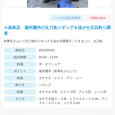
イシグロ浜松高林店
1908 view
☆高林店 遠州灘沖の太刀魚ジギング＆泳がせ五目釣り調
査
釣華丸さんにて太刀魚のジギング＆泳がせ調査行ってきました。太刀魚はまだ少し早かった感じですが良型も出ました！
釣行日
2022/05/24
釣行時間
05:30～12:00
釣場
沖・オフショア
ポイント
遠州灘沖（釣華丸さんにて）
釣魚
タチウオ・ヒラメ・アジ・ニベ
釣り方
ジギング
釣果
タチウオ４匹、ヒラメ３匹、アジ５匹、ニベ１匹
サイズ
タチウオ指３～５本、ヒラメ４５～５５cm、アジ
３５～４０ｃｍ、ニベ５０cm