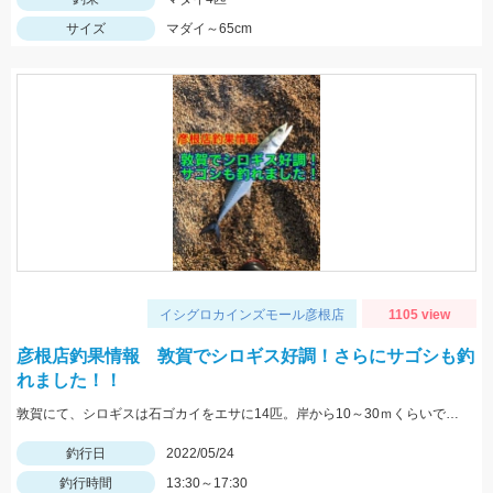
サイズ
マダイ～65cm
イシグロカインズモール彦根店
1105 view
彦根店釣果情報 敦賀でシロギス好調！さらにサゴシも釣
れました！！
敦賀にて、シロギスは石ゴカイをエサに14匹。岸から10～30ｍくらいでもよく当たる。夕方にサゴシがヒット、ルアーはレンジバイブ55。
釣行日
2022/05/24
釣行時間
13:30～17:30