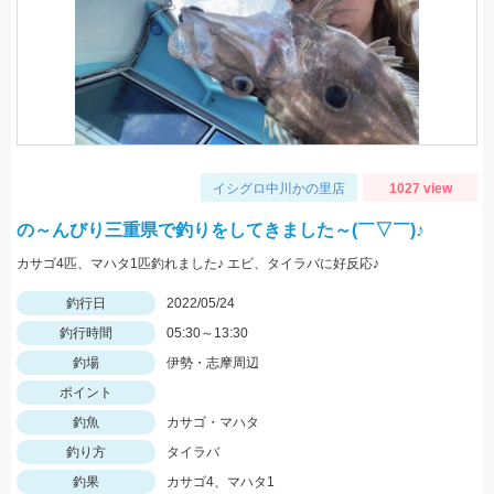
イシグロ中川かの里店
1027 view
の～んびり三重県で釣りをしてきました～(￣▽￣)♪
カサゴ4匹、マハタ1匹釣れました♪ エビ、タイラバに好反応♪
釣行日
2022/05/24
釣行時間
05:30～13:30
釣場
伊勢・志摩周辺
ポイント
釣魚
カサゴ・マハタ
釣り方
タイラバ
釣果
カサゴ4、マハタ1