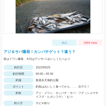
水口
1969 view
アジ＆サバ爆発！カンパチゲット？違う？
前はイワシ爆発、今日はアジサバ♪おいしくたべよ☆
釣行日
2022/05/25
釣行時間
00:00～05:30
釣場
新居弁天海釣公園
ポイント
釣魚はおいしく食べてから、、、次デス！
釣魚
アジ・イワシ・カンパチ・サバ・フグ（ショウサ
イフグ・ヒガンフグ）・むつ
釣り方
サビキ釣り