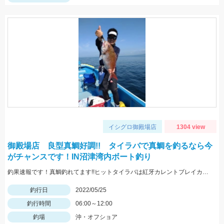
イシグロ御殿場店
1304 view
御殿場店 良型真鯛好調!! タイラバで真鯛を釣るなら今
がチャンスです！IN沼津湾内ボート釣り
釣果速報です！真鯛釣れてます!!ヒットタイラバは紅牙カレントブレイカー「ギャルピンク」
釣行日
2022/05/25
釣行時間
06:00～12:00
釣場
沖・オフショア