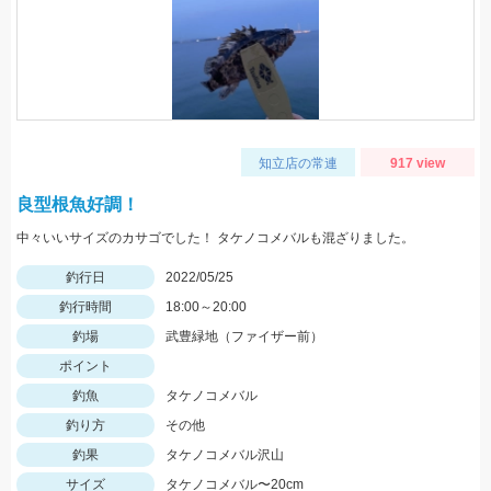
知立店の常連
917 view
良型根魚好調！
中々いいサイズのカサゴでした！ タケノコメバルも混ざりました。
釣行日
2022/05/25
釣行時間
18:00～20:00
釣場
武豊緑地（ファイザー前）
ポイント
釣魚
タケノコメバル
釣り方
その他
釣果
タケノコメバル沢山
サイズ
タケノコメバル〜20cm