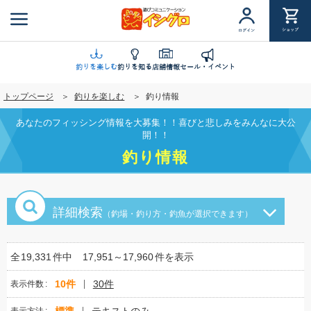
メ
イ
ショップ
ログイン
ン
コ
ン
釣りを楽しむ
釣りを知る
店舗情報
セール・イベント
テ
トップページ
釣りを楽しむ
釣り情報
ン
ツ
あなたのフィッシング情報を大募集！！喜びと悲しみをみんなに大公
に
開！！
移
釣り情報
動
詳細検索
（釣場・釣り方・釣魚が選択できます）
全
19,331
件中
17,951～17,960
件を表示
10件
30件
表示件数