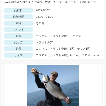
GWで相当叩かれたようで非常に渋かったです。ルアーをこまめにローテーションして何とかニジマスに出会えました。
釣行日
2022/05/24
釣行時間
08:00～11:00
釣場
その他
ポイント
釣魚
ニジマス（トラウト全般）・ヤマメ
釣り方
トラウトルアー
釣果
ニジマス（トラウト全般）1匹、ヤマメ1匹
サイズ
ニジマス（トラウト全般）45ｃｍ、ヤマメ15ｃｍ