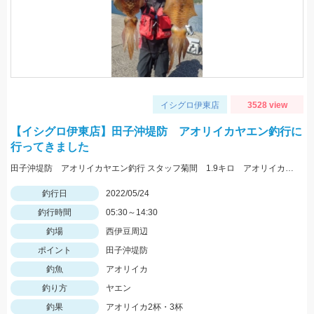
イシグロ伊東店
3528 view
【イシグロ伊東店】田子沖堤防 アオリイカヤエン釣行に
行ってきました
田子沖堤防 アオリイカヤエン釣行 スタッフ菊間 1.9キロ アオリイカ釣れました！ 渡船は万集丸さんにお願いしました。
釣行日
2022/05/24
釣行時間
05:30～14:30
釣場
西伊豆周辺
ポイント
田子沖堤防
釣魚
アオリイカ
釣り方
ヤエン
釣果
アオリイカ2杯・3杯