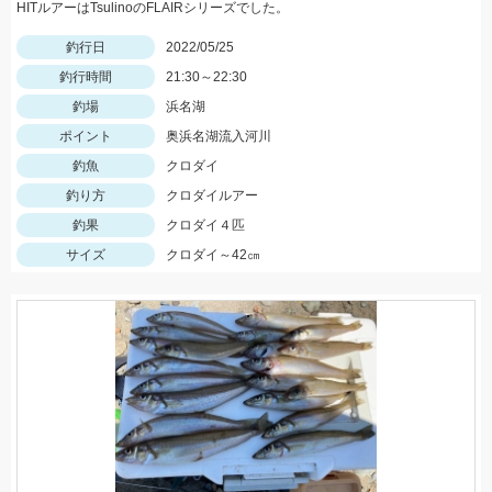
HITルアーはTsulinoのFLAIRシリーズでした。
釣行日
2022/05/25
釣行時間
21:30～22:30
釣場
浜名湖
ポイント
奥浜名湖流入河川
釣魚
クロダイ
釣り方
クロダイルアー
釣果
クロダイ４匹
サイズ
クロダイ～42㎝