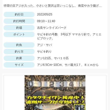
待望の豆アジが入った。小さいと贅沢は言いっこなし。 南蛮やカラ揚げに最適。今だけの特典。
釣行日
2022/05/25
釣行時間
09:10～11:40
釣場
吉良サンライズパーク
ポイント
サビキ針の号数 3号以下 ママカリ針で。アミエ
ビブロック。
釣魚
アジ・サバ
釣り方
サビキ釣り
釣果
アジ121匹、サバ１０匹
サイズ
アジ6.5Cm~10Cm、サバ最大1７、８ｃｍから