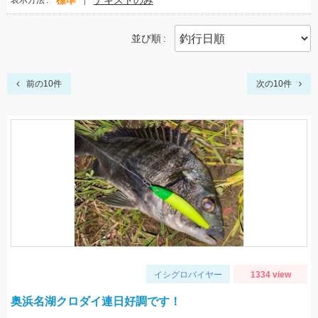
標準
テキストのみ
表示方法
並び順
前の10件
次の10件
イシグロバイヤー
1334 view
奥浜名湖クロダイ連日好調です！