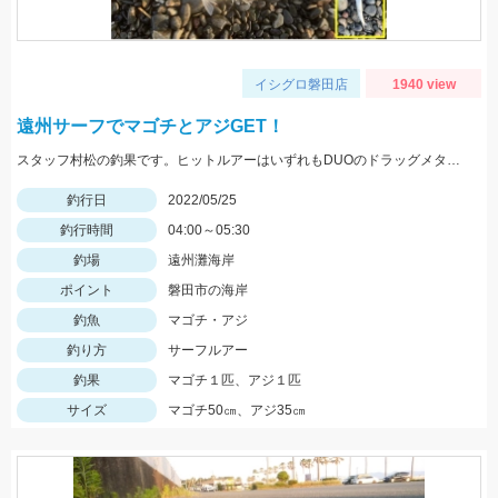
イシグロ磐田店
1940 view
遠州サーフでマゴチとアジGET！
スタッフ村松の釣果です。ヒットルアーはいずれもDUOのドラッグメタルキャストショット30gのイワシカラー！
釣行日
2022/05/25
釣行時間
04:00～05:30
釣場
遠州灘海岸
ポイント
磐田市の海岸
釣魚
マゴチ・アジ
釣り方
サーフルアー
釣果
マゴチ１匹、アジ１匹
サイズ
マゴチ50㎝、アジ35㎝