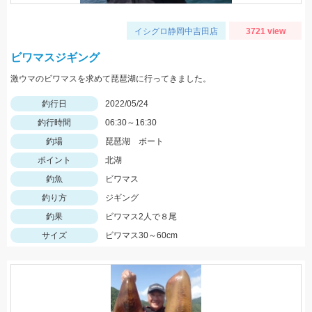
イシグロ静岡中吉田店
3721 view
ビワマスジギング
激ウマのビワマスを求めて琵琶湖に行ってきました。
釣行日
2022/05/24
釣行時間
06:30～16:30
釣場
琵琶湖 ボート
ポイント
北湖
釣魚
ビワマス
釣り方
ジギング
釣果
ビワマス2人で８尾
サイズ
ビワマス30～60cm