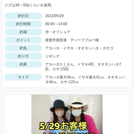
ジグは30～50gくらいを使用。
釣行日
2022/05/29
釣行時間
06:00～14:00
釣場
沖・オフショア
ポイント
尾鷲市賀田港 ディープブルー様
釣魚
アカハタ・イサキ・オオモンハタ・カサゴ
釣り方
ジギング
釣果
アカハタたくさん、イサキ4匹、オオモンハタ7
匹、カサゴ5匹
サイズ
アカハタ最大30㎝、イサキ最大41㎝、オオモンハ
タ46㎝、カサゴ25㎝