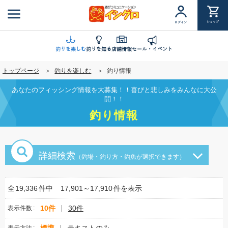
メ
イ
ショップ
ログイン
ン
コ
ン
釣りを楽しむ
釣りを知る
店舗情報
セール・イベント
テ
トップページ
釣りを楽しむ
釣り情報
ン
ツ
あなたのフィッシング情報を大募集！！喜びと悲しみをみんなに大公
に
開！！
移
釣り情報
動
詳細検索
（釣場・釣り方・釣魚が選択できます）
全
19,336
件中
17,901～17,910
件を表示
10件
30件
表示件数