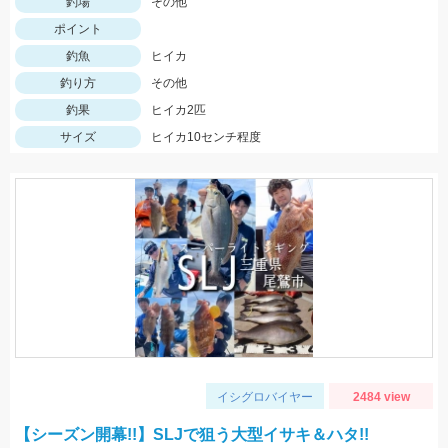
釣場
その他
ポイント
釣魚
ヒイカ
釣り方
その他
釣果
ヒイカ2匹
サイズ
ヒイカ10センチ程度
イシグロバイヤー
2484 view
【シーズン開幕!!】SLJで狙う大型イサキ＆ハタ!!