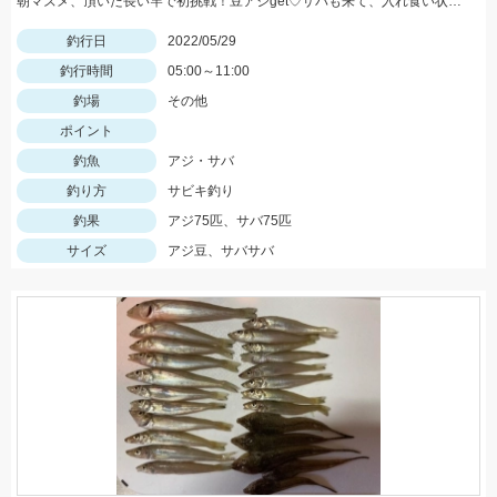
朝マズメ、頂いた長い竿で初挑戦！豆アジget♡サバも来て、入れ食い状態最高～！(笑) サイズ小さいから調理大変ですｗｗｗ
釣行日
2022/05/29
釣行時間
05:00～11:00
釣場
その他
ポイント
釣魚
アジ・サバ
釣り方
サビキ釣り
釣果
アジ75匹、サバ75匹
サイズ
アジ豆、サバサバ