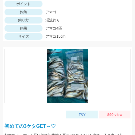
ポイント
釣魚
アマゴ
釣り方
渓流釣り
釣果
アマゴ4匹
サイズ
アマゴ15cm
T&Y
890 view
初めての3ケタGET～♡