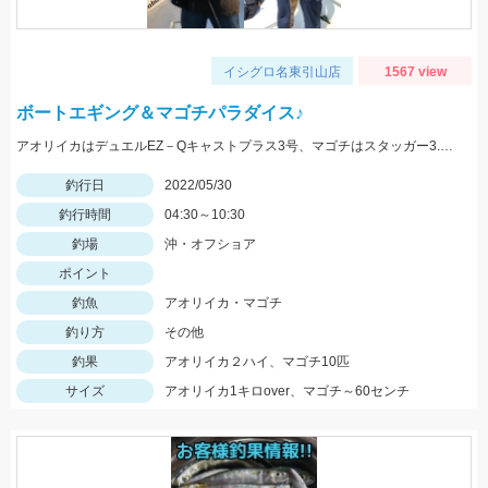
イシグロ名東引山店
1567 view
ボートエギング＆マゴチパラダイス♪
アオリイカはデュエルEZ－Qキャストプラス3号、マゴチはスタッガー3.5インチやカバークローグランデにヒット！
釣行日
2022/05/30
釣行時間
04:30～10:30
釣場
沖・オフショア
ポイント
釣魚
アオリイカ・マゴチ
釣り方
その他
釣果
アオリイカ２ハイ、マゴチ10匹
サイズ
アオリイカ1キロover、マゴチ～60センチ