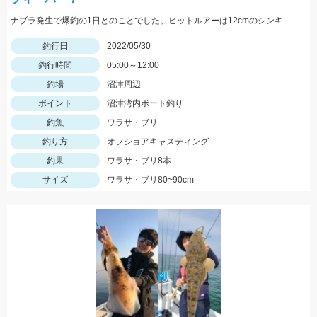
ナブラ発生で爆釣の1日とのことでした。ヒットルアーは12cmのシンキングペンシル。 90㎝クラスの大型ブリ。おめでとうございます！
釣行日
2022/05/30
釣行時間
05:00～12:00
釣場
沼津周辺
ポイント
沼津湾内ボート釣り
釣魚
ワラサ・ブリ
釣り方
オフショアキャスティング
釣果
ワラサ・ブリ8本
サイズ
ワラサ・ブリ80~90cm