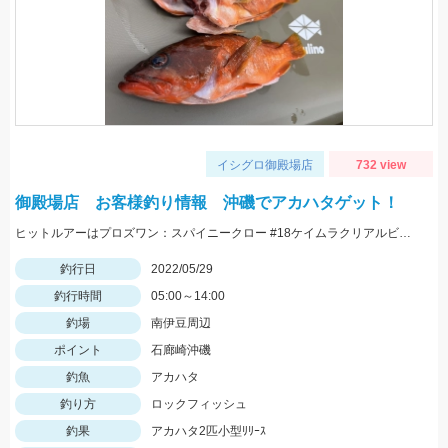
イシグロ御殿場店
732 view
御殿場店 お客様釣り情報 沖磯でアカハタゲット！
ヒットルアーはプロズワン：スパイニークロー #18ケイムラクリアルビー 良型アカハタ おめでとうございます！
釣行日
2022/05/29
釣行時間
05:00～14:00
釣場
南伊豆周辺
ポイント
石廊崎沖磯
釣魚
アカハタ
釣り方
ロックフィッシュ
釣果
アカハタ2匹小型ﾘﾘｰｽ