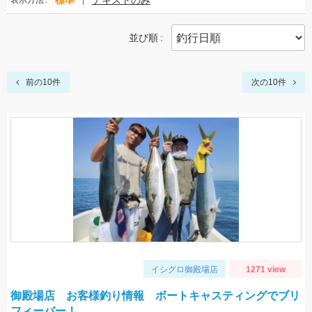
標準
テキストのみ
表示方法
並び順
前の10件
次の10件
イシグロ御殿場店
1271 view
御殿場店 お客様釣り情報 ボートキャスティングでブリ
フィーバー！