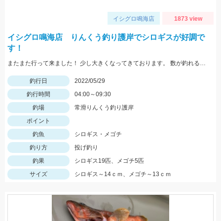
イシグロ鳴海店
1873 view
イシグロ鳴海店 りんくう釣り護岸でシロギスが好調で
す！
またまた行って来ました！ 少し大きくなってきております。 数が釣れるので楽しいですよ！
釣行日
2022/05/29
釣行時間
04:00～09:30
釣場
常滑りんくう釣り護岸
ポイント
釣魚
シロギス・メゴチ
釣り方
投げ釣り
釣果
シロギス19匹、メゴチ5匹
サイズ
シロギス～14ｃｍ、メゴチ～13ｃｍ