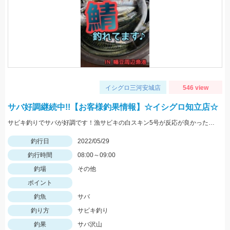
イシグロ三河安城店
546 view
サバ好調継続中!!【お客様釣果情報】☆イシグロ知立店☆
サビキ釣りでサバが好調です！漁サビキの白スキン5号が反応が良かったそうです♪
釣行日
2022/05/29
釣行時間
08:00～09:00
釣場
その他
ポイント
釣魚
サバ
釣り方
サビキ釣り
釣果
サバ沢山