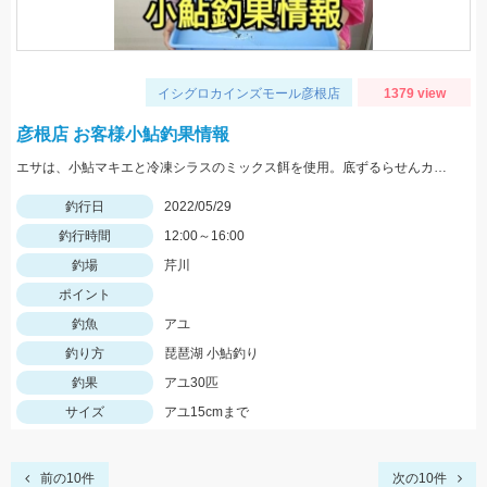
イシグロカインズモール彦根店
1379 view
彦根店 お客様小鮎釣果情報
エサは、小鮎マキエと冷凍シラスのミックス餌を使用。底ずるらせんカゴの流し釣りでの釣果です。
釣行日
2022/05/29
釣行時間
12:00～16:00
釣場
芹川
ポイント
釣魚
アユ
釣り方
琵琶湖 小鮎釣り
釣果
アユ30匹
サイズ
アユ15cmまで
前の10件
次の10件