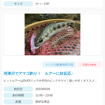
サイズ
サバ～15㌢
イシグロ駿東柿田川店
1181 view
河津川でアマゴ釣り！ ルアーに好反応♪
ヒットルアーはDUO/リュウキ45Sのピンクヤマメ！扱いやすくオススメです。
釣行日
2022/05/29
釣行時間
11:00～13:00
釣場
西伊豆周辺