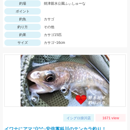
釣場
焼津親水公園ふぃしゅーな
ポイント
釣魚
カサゴ
釣り方
その他
釣果
カサゴ15匹
サイズ
カサゴ~16cm
イシグロ掛川店
1671 view
イワナにアマゴ(^^♪安倍藁科川のテンカラ釣り！