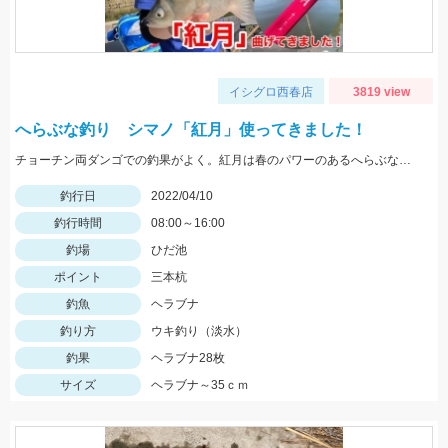
イシグロ西春店
3819 view
へらぶな釣り シマノ「紅月」使ってきました！
チョーチン両ダンゴでの釣果がよく。紅月は春のパワーのあるへらぶなでも簡単に寄ってきます！
釣行日
2022/04/10
釣行時間
08:00～16:00
釣場
ひだ池
ポイント
三本杭
釣魚
ヘラブナ
釣り方
ウキ釣り（淡水）
釣果
ヘラブナ28枚
サイズ
ヘラブナ～35ｃｍ