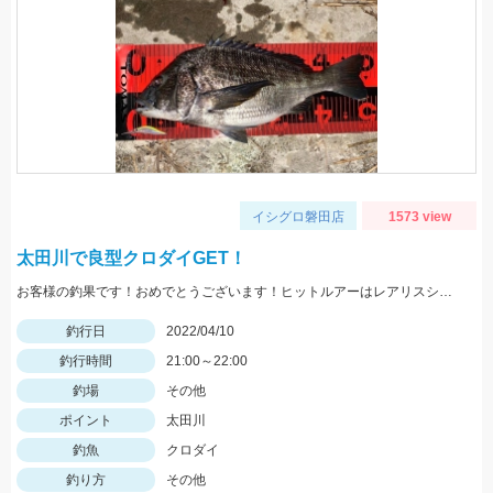
イシグロ磐田店
1573 view
太田川で良型クロダイGET！
お客様の釣果です！おめでとうございます！ヒットルアーはレアリスシャッド63MRのマットレモン！
釣行日
2022/04/10
釣行時間
21:00～22:00
釣場
その他
ポイント
太田川
釣魚
クロダイ
釣り方
その他