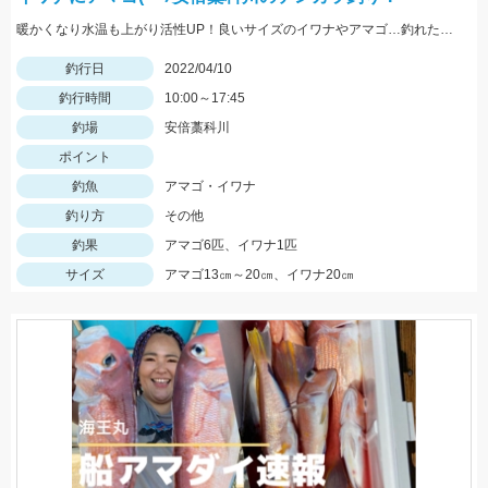
暖かくなり水温も上がり活性UP！良いサイズのイワナやアマゴ…釣れた時の嬉しさはひとしおです。イワナは太字の針使用。
釣行日
2022/04/10
釣行時間
10:00～17:45
釣場
安倍藁科川
ポイント
釣魚
アマゴ・イワナ
釣り方
その他
釣果
アマゴ6匹、イワナ1匹
サイズ
アマゴ13㎝～20㎝、イワナ20㎝