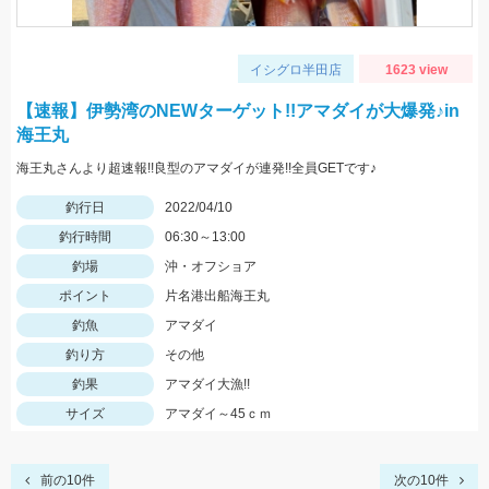
イシグロ半田店
1623 view
【速報】伊勢湾のNEWターゲット!!アマダイが大爆発♪in
海王丸
海王丸さんより超速報!!良型のアマダイが連発!!全員GETです♪
釣行日
2022/04/10
釣行時間
06:30～13:00
釣場
沖・オフショア
ポイント
片名港出船海王丸
釣魚
アマダイ
釣り方
その他
釣果
アマダイ大漁!!
サイズ
アマダイ～45ｃｍ
前の10件
次の10件