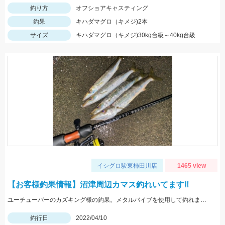
釣り方
オフショアキャスティング
釣果
キハダマグロ（キメジ)2本
サイズ
キハダマグロ（キメジ)30kg台級～40kg台級
イシグロ駿東柿田川店
1465 view
【お客様釣果情報】沼津周辺カマス釣れいてます‼
ユーチューバーのカズキング様の釣果。メタルバイブを使用して釣れました‼
釣行日
2022/04/10