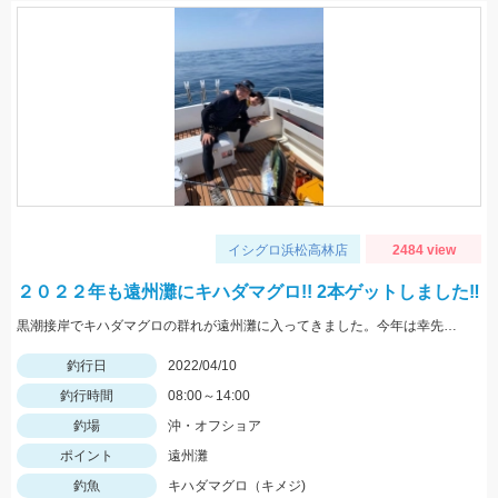
イシグロ浜松高林店
2484 view
２０２２年も遠州灘にキハダマグロ!! 2本ゲットしました‼
黒潮接岸でキハダマグロの群れが遠州灘に入ってきました。今年は幸先よく2本ゲットしました。
釣行日
2022/04/10
釣行時間
08:00～14:00
釣場
沖・オフショア
ポイント
遠州灘
釣魚
キハダマグロ（キメジ)