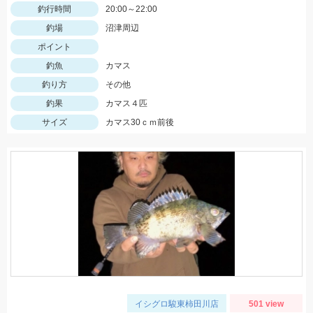
釣行時間
20:00～22:00
釣場
沼津周辺
ポイント
釣魚
カマス
釣り方
その他
釣果
カマス４匹
サイズ
カマス30ｃｍ前後
イシグロ駿東柿田川店
501 view