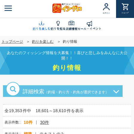
メ
イ
ショップ
ログイン
ン
コ
ン
釣りを楽しむ
釣りを知る
店舗情報
セール・イベント
テ
トップページ
釣りを楽しむ
釣り情報
ン
ツ
あなたのフィッシング情報を大募集！！喜びと悲しみをみんなに大公
に
開！！
移
釣り情報
動
詳細検索
（釣場・釣り方・釣魚が選択できます）
全
19,353
件中
18,601～18,610
件を表示
10件
30件
表示件数