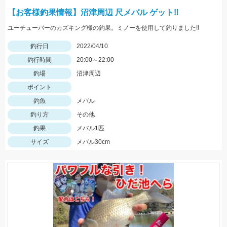
【お客様釣果情報】沼津周辺 尺メバル ゲット‼
ユーチューバーのカズキング様の釣果。ミノーを使用して釣りました‼
釣行日
2022/04/10
釣行時間
20:00～22:00
釣場
沼津周辺
ポイント
釣魚
メバル
釣り方
その他
釣果
メバル1匹
サイズ
メバル30cm