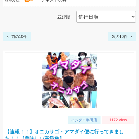
標準
テキストのみ
表示方法
並び順
前の10件
次の10件
イシグロ半田店
1172 view
【速報！！】オニカサゴ・アマダイ便に行ってきまし
た！！【美味しい高級魚】