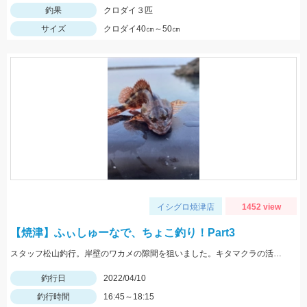
釣果
クロダイ３匹
サイズ
クロダイ40㎝～50㎝
イシグロ焼津店
1452 view
【焼津】ふぃしゅーなで、ちょこ釣り！Part3
スタッフ松山釣行。岸壁のワカメの隙間を狙いました。キタマクラの活性が高いです。エサはオキアミL。
釣行日
2022/04/10
釣行時間
16:45～18:15