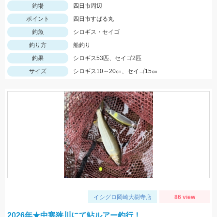
釣場
四日市周辺
ポイント
四日市すばる丸
釣魚
シロギス・セイゴ
釣り方
船釣り
釣果
シロギス53匹、セイゴ2匹
サイズ
シロギス10～20㎝、セイゴ15㎝
イシグロ岡崎大樹寺店
86 view
2026年★中寒狭川にて鮎ルアー釣行！