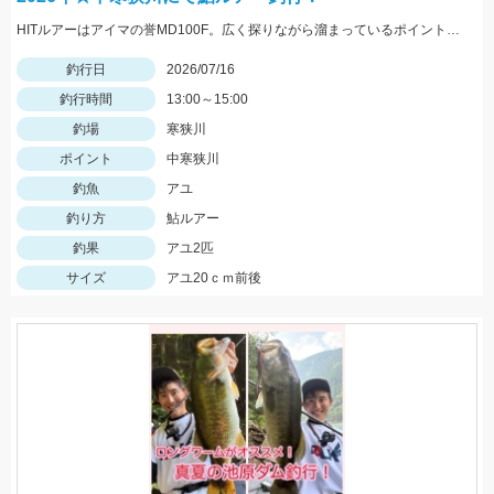
HITルアーはアイマの誉MD100F。広く探りながら溜まっているポイントを見つけましょう。
釣行日
2026/07/16
釣行時間
13:00～15:00
釣場
寒狭川
ポイント
中寒狭川
釣魚
アユ
釣り方
鮎ルアー
釣果
アユ2匹
サイズ
アユ20ｃｍ前後