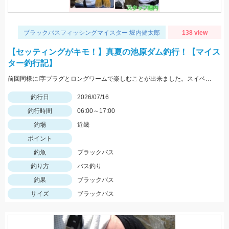
ブラックバスフィッシングマイスター 堀内健太郎
138 view
【セッティングがキモ！】真夏の池原ダム釣行！【マイス
ター釣行記】
前回同様にI字プラグとロングワームで楽しむことが出来ました。スイベル付きフックで糸撚れ対策をするのがキモです！
釣行日
2026/07/16
釣行時間
06:00～17:00
釣場
近畿
ポイント
釣魚
ブラックバス
釣り方
バス釣り
釣果
ブラックバス
サイズ
ブラックバス