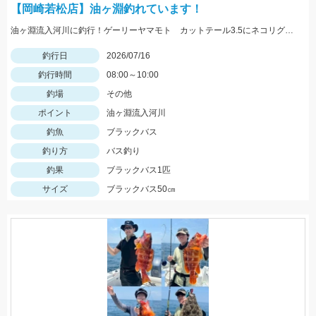
【岡崎若松店】油ヶ淵釣れています！
油ヶ淵流入河川に釣行！ゲーリーヤマモト カットテール3.5にネコリグ0.3ｇでヒット！カットテールは初心者オススメですよ！！
釣行日
2026/07/16
釣行時間
08:00～10:00
釣場
その他
ポイント
油ヶ淵流入河川
釣魚
ブラックバス
釣り方
バス釣り
釣果
ブラックバス1匹
サイズ
ブラックバス50㎝