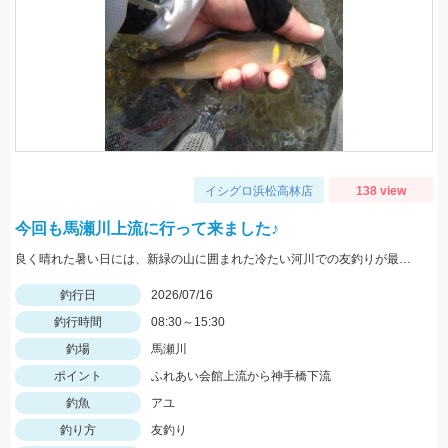
イシグロ浜松高林店
138 view
今回も馬瀬川上流に行って来ました♪
良く晴れた暑い日には、新緑の山に囲まれた冷たい河川での友釣りが最高です♪
釣行日
2026/07/16
釣行時間
08:30～15:30
釣場
馬瀬川
ポイント
ふれあい会館上流から神手橋下流
釣魚
アユ
釣り方
友釣り