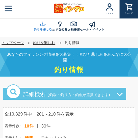
メ
イ
ショップ
ログイン
ン
コ
ン
釣りを楽しむ
釣りを知る
店舗情報
セール・イベント
テ
トップページ
釣りを楽しむ
釣り情報
ン
ツ
あなたのフィッシング情報を大募集！！喜びと悲しみをみんなに大公
に
開！！
移
釣り情報
動
詳細検索
（釣場・釣り方・釣魚が選択できます）
全
19,329
件中
201～210
件を表示
10件
30件
表示件数