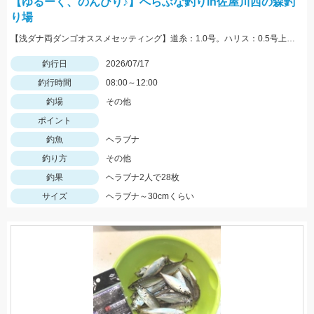
【ゆるーく、のんびり♪】へらぶな釣りin佐屋川西の森釣
り場
【浅ダナ両ダンゴオススメセッティング】道糸：1.0号。ハリス：0.5号上20cm、下30cm。針：上下バラサ6号(オーナー)
釣行日
2026/07/17
釣行時間
08:00～12:00
釣場
その他
ポイント
釣魚
ヘラブナ
釣り方
その他
釣果
ヘラブナ2人で28枚
サイズ
ヘラブナ～30cmくらい