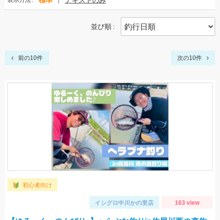
標準
テキストのみ
表示方法
並び順
前の10件
次の10件
初心者向け
イシグロ中川かの里店
163 view