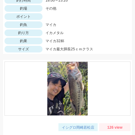
釣行時間
18:00～23:20
釣場
その他
ポイント
釣魚
マイカ
釣り方
イカメタル
釣果
マイカ32杯
サイズ
マイカ最大胴長25ｃｍクラス
イシグロ岡崎若松店
126 view