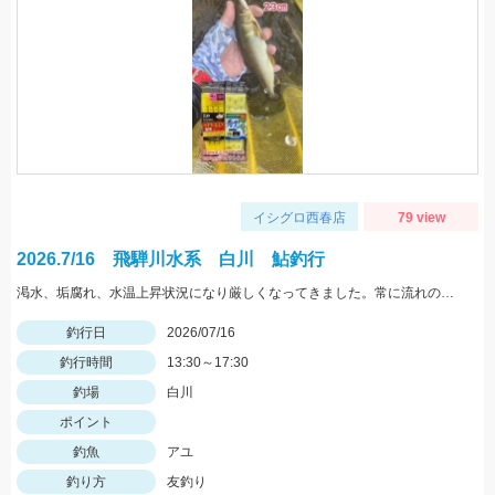
イシグロ西春店
79 view
2026.7/16 飛騨川水系 白川 鮎釣行
渇水、垢腐れ、水温上昇状況になり厳しくなってきました。常に流れの当たる場所、白っぽいエリアなどを狙ってみてください
釣行日
2026/07/16
釣行時間
13:30～17:30
釣場
白川
ポイント
釣魚
アユ
釣り方
友釣り