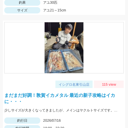
釣果
アユ30匹
サイズ
アユ21～15cm
イシグロ名東引山店
115 view
まだまだ好調！敦賀イカメタル 最近の新子攻略はイカ
に・・・
少しサイズが大きくなってきましたが、メインはヤクルトサイズです。アタリの小ささがネックとなりますので、高感度系ロッドや手数を増やしてより強いアタリがでるようにカラーローテーションは必須ですよ♪
釣行日
2026/07/16