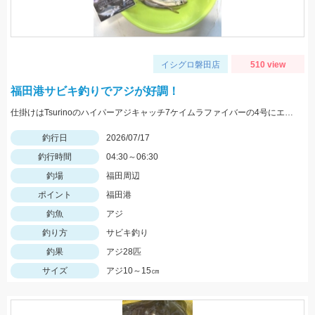
イシグロ磐田店
510 view
福田港サビキ釣りでアジが好調！
仕掛けはTsurinoのハイパーアジキャッチ7ケイムラファイバーの4号にエサはアミエビを針に付けて釣りました。アジ狙いなら早朝がおススメです。
釣行日
2026/07/17
釣行時間
04:30～06:30
釣場
福田周辺
ポイント
福田港
釣魚
アジ
釣り方
サビキ釣り
釣果
アジ28匹
サイズ
アジ10～15㎝