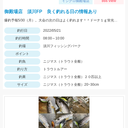
イシグロ御殿場店
866 view
御殿場店 須川FP 良く釣れる日の情報あり
爆釣予報5/30（月）。大会の次の日はよく釣れます＾＾ドーナ１ｇ蛍光ザキヤマメやミノーなどがオススメ。
釣行日
2022/05/21
釣行時間
08:00～10:00
釣場
須川フィッシングパーク
ポイント
釣魚
ニジマス（トラウト全般）
釣り方
トラウトルアー
釣果
ニジマス（トラウト全般）２０匹以上
サイズ
ニジマス（トラウト全般）20~30cm