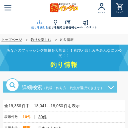
メ
イ
ショップ
ログイン
ン
コ
ン
釣りを楽しむ
釣りを知る
店舗情報
セール・イベント
テ
トップページ
釣りを楽しむ
釣り情報
ン
ツ
あなたのフィッシング情報を大募集！！喜びと悲しみをみんなに大公
に
開！！
移
釣り情報
動
詳細検索
（釣場・釣り方・釣魚が選択できます）
全
19,356
件中
18,041～18,050
件を表示
10件
30件
表示件数