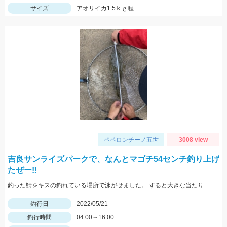
サイズ
アオリイカ1.5ｋｇ程
ペペロンチーノ五世
3008 view
吉良サンライズパークで、なんとマゴチ54センチ釣り上げ
たぜー‼️
釣った鯖をキスの釣れている場所で泳がせました。 すると大きな当たりがーそれから頑張って釣り上げました。
釣行日
2022/05/21
釣行時間
04:00～16:00