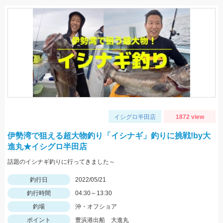
イシグロ半田店
1872 view
伊勢湾で狙える超大物釣り「イシナギ」釣りに挑戦!by大
進丸★イシグロ半田店
話題のイシナギ釣りに行ってきました～
釣行日
2022/05/21
釣行時間
04:30～13:30
釣場
沖・オフショア
ポイント
豊浜港出船 大進丸