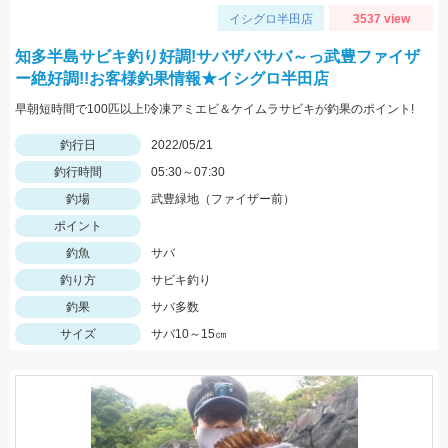
イシグロ半田店
3537 view
知多半島サビキ釣り好調!サバザバサバ～っ武豊ファイザ
ー絶好調!!お客様釣果情報★イシグロ半田店
早朝短時間で100匹以上!冷凍アミエビ＆ケイムラサビキが釣果のポイント!
釣行日
2022/05/21
釣行時間
05:30～07:30
釣場
武豊緑地（ファイザー前）
ポイント
釣魚
サバ
釣り方
サビキ釣り
釣果
サバ多数
サイズ
サバ10～15㎝