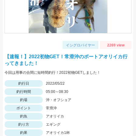
イシグロバイヤー
2269 view
【速報！】2022初物GET！常滑沖のボートアオリイカ行
ってきました！
今回は用事の合間に短時間釣行！2022初物GETしました！
釣行日
2022/05/22
釣行時間
05:00～08:30
釣場
沖・オフショア
ポイント
常滑沖
釣魚
アオリイカ
釣り方
エギング
釣果
アオリイカ1杯