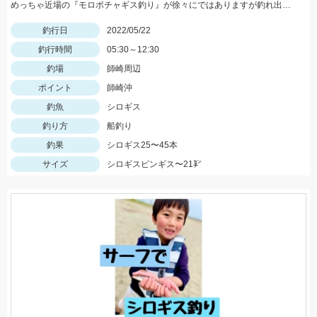
めっちゃ近場の『モロポチャギス釣り』が徐々にではありますが釣れ出して来てますよッ(*⁰▿⁰*)
釣行日
2022/05/22
釣行時間
05:30～12:30
釣場
師崎周辺
ポイント
師崎沖
釣魚
シロギス
釣り方
船釣り
釣果
シロギス25〜45本
サイズ
シロギスピンギス〜21㌢