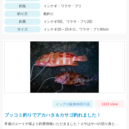
釣魚
イシナギ・ワラサ・ブリ
釣り方
船釣り
釣果
イシナギ5匹、ワラサ・ブリ2匹
サイズ
イシナギ20～25キロ、ワラサ・ブリ90cm
イシグロ駿東柿田川店
1103 view
ブッコミ釣りでアカハタ＆カサゴ釣れました！
常連のユーイチ様より釣果情報いただきました！エサはサバの切り身とイカタンを使用。