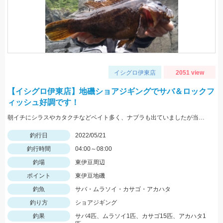
イシグロ伊東店
2051 view
【イシグロ伊東店】地磯ショアジギングでサバ＆ロックフ
ィッシュ好調です！
朝イチにシラスやカタクチなどベイト多く、ナブラも出ていましたが当たってきたのはサバでした。
釣行日
2022/05/21
釣行時間
04:00～08:00
釣場
東伊豆周辺
ポイント
東伊豆地磯
釣魚
サバ・ムラソイ・カサゴ・アカハタ
釣り方
ショアジギング
釣果
サバ4匹、ムラソイ1匹、カサゴ15匹、アカハタ1