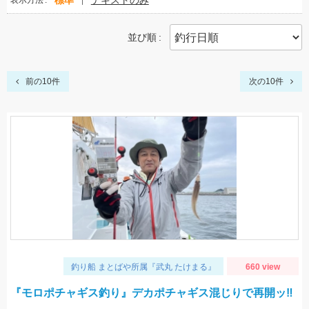
標準
テキストのみ
表示方法
並び順
前の10件
次の10件
釣り船 まとばや所属『武丸 たけまる』
660 view
『モロポチャギス釣り』デカポチャギス混じりで再開ッ‼︎