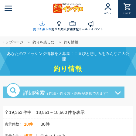
メ
イ
ショップ
ログイン
ン
コ
ン
釣りを楽しむ
釣りを知る
店舗情報
セール・イベント
テ
トップページ
釣りを楽しむ
釣り情報
ン
ツ
あなたのフィッシング情報を大募集！！喜びと悲しみをみんなに大公
に
開！！
移
釣り情報
動
詳細検索
（釣場・釣り方・釣魚が選択できます）
全
19,353
件中
18,551～18,560
件を表示
10件
30件
表示件数