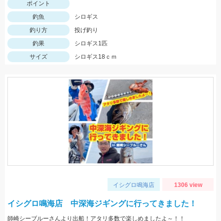
ポイント
釣魚
シロギス
釣り方
投げ釣り
釣果
シロギス1匹
サイズ
シロギス18ｃｍ
イシグロ鳴海店
1306 view
イシグロ鳴海店 中深海ジギングに行ってきました！
師崎シーブルーさんより出船！アタリ多数で楽しめましたよ～！！