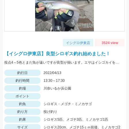
イシグロ伊東店
3524 view
【イシグロ伊東店】良型シロギス釣れ始めました！
投点4～5色とまだ魚が遠いですが良型が揃います。エサはイシゴカイを使用。
釣行日
2022/04/13
釣行時間
13:30～17:30
釣場
川奈いるか浜公園
ポイント
釣魚
シロギス・メゴチ・ミノカサゴ
釣り方
投げ釣り
釣果
シロギス5匹、メゴチ3匹、ミノカサゴ1匹
サイズ
シロギス20cm、メゴチ15ｃｍ前後、ミノカサゴ2