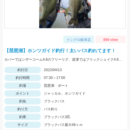
イシグロ岐阜店
890 view
【琵琶湖】ホンツガイド釣行！太いバス釣れてます！
カバーではシザーコーム4.8のフリーリグ、浚渫ではフリックシェイク4.8のネコリグで釣れました！
釣行日
2022/04/13
釣行時間
07:30～17:00
釣場
琵琶湖 ボート
ポイント
ジャッカル、ホンツガイド
釣魚
ブラックバス
釣り方
バス釣り
釣果
ブラックバス3匹
サイズ
ブラックバス最大48ｃｍ