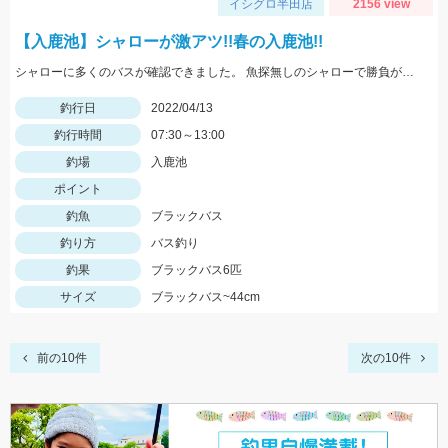
イシグロ半田店
2156 view
【入鹿池】シャローが激アツ!!春の入鹿池!!
シャローに多くのバスが確認できました。 魚探無しのシャローで勝負が出来る時期ですので是非一度入鹿池にチャレンジしてみて下さい!!
釣行日
2022/04/13
釣行時間
07:30～13:00
釣場
入鹿池
ポイント
釣魚
ブラックバス
釣り方
バス釣り
釣果
ブラックバス6匹
サイズ
ブラックバス~44cm
前の10件
次の10件