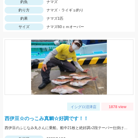
釣魚
ナマズ
釣り方
ナマズ・ライギョ釣り
釣果
ナマズ1匹
サイズ
ナマズ60ｃｍオーバー
イシグロ沼津店
1878 view
西伊豆☆のっこみ真鯛☆好調です！！
西伊豆のふじなみ丸さんに乗船。船中21枚と絶好調♪2段テーパー仕掛けが絡みにくくておすすめです！