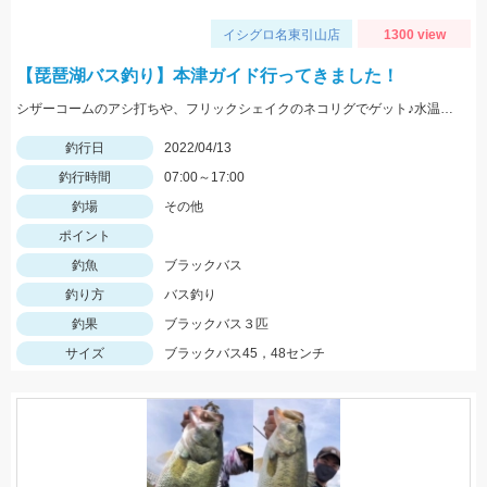
イシグロ名東引山店
1300 view
【琵琶湖バス釣り】本津ガイド行ってきました！
シザーコームのアシ打ちや、フリックシェイクのネコリグでゲット♪水温20度を超えて、かなり暑くなってきたので水分補給は忘れずに！
釣行日
2022/04/13
釣行時間
07:00～17:00
釣場
その他
ポイント
釣魚
ブラックバス
釣り方
バス釣り
釣果
ブラックバス３匹
サイズ
ブラックバス45，48センチ