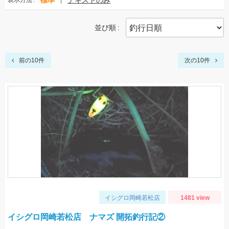
標準
テキストのみ
表示方法
並び順
前の10件
次の10件
イシグロ岡崎若松店
1481 view
イシグロ岡崎若松店 ナマズ 開拓釣行記②