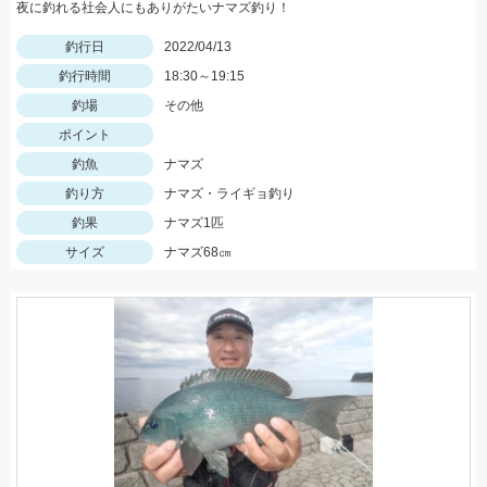
夜に釣れる社会人にもありがたいナマズ釣り！
釣行日
2022/04/13
釣行時間
18:30～19:15
釣場
その他
ポイント
釣魚
ナマズ
釣り方
ナマズ・ライギョ釣り
釣果
ナマズ1匹
サイズ
ナマズ68㎝