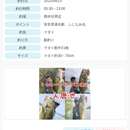
釣行日
2022/04/13
釣行時間
05:30～13:00
釣場
西伊豆周辺
ポイント
安良里港出船 ふじなみ丸
釣魚
マダイ
釣り方
船釣り
釣果
マダイ船中21枚
サイズ
マダイ約30～70cm