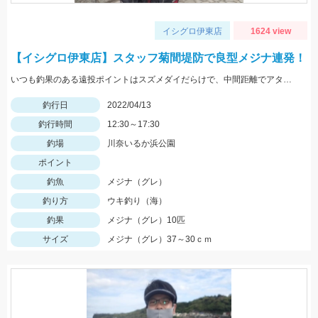
イシグロ伊東店
1624 view
【イシグロ伊東店】スタッフ菊間堤防で良型メジナ連発！
いつも釣果のある遠投ポイントはスズメダイだらけで、中間距離でアタリが出ました。
釣行日
2022/04/13
釣行時間
12:30～17:30
釣場
川奈いるか浜公園
ポイント
釣魚
メジナ（グレ）
釣り方
ウキ釣り（海）
釣果
メジナ（グレ）10匹
サイズ
メジナ（グレ）37～30ｃｍ