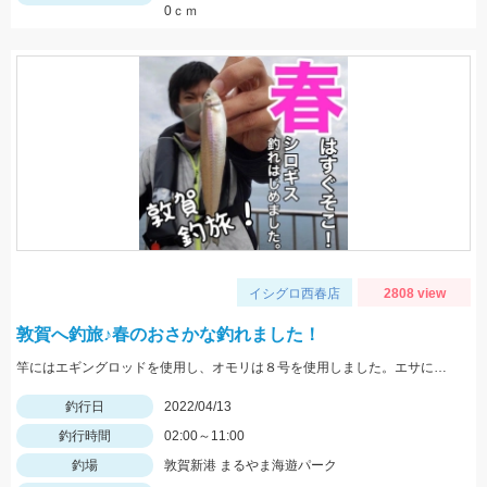
0ｃｍ
イシグロ西春店
2808 view
敦賀へ釣旅♪春のおさかな釣れました！
竿にはエギングロッドを使用し、オモリは８号を使用しました。エサには石ゴカイを使用。
釣行日
2022/04/13
釣行時間
02:00～11:00
釣場
敦賀新港 まるやま海遊パーク