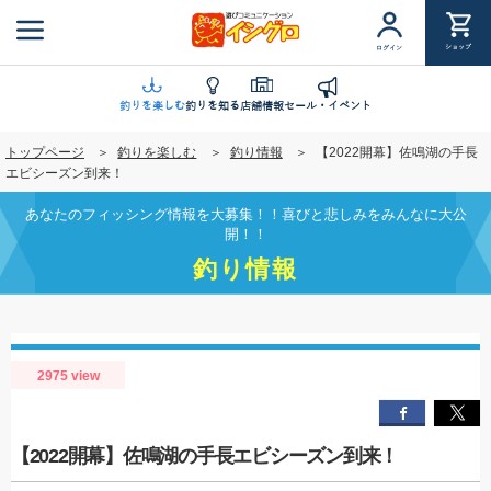
メ
イ
ショップ
ログイン
ン
コ
ン
釣りを楽しむ
釣りを知る
店舗情報
セール・イベント
テ
トップページ
釣りを楽しむ
釣り情報
【2022開幕】佐鳴湖の手長
ン
エビシーズン到来！
ツ
に
あなたのフィッシング情報を大募集！！喜びと悲しみをみんなに大公
移
開！！
動
釣り情報
2975 view
【2022開幕】佐鳴湖の手長エビシーズン到来！