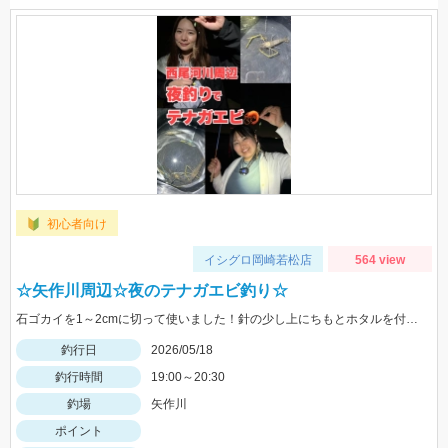
初心者向け
イシグロ岡崎若松店
564 view
☆矢作川周辺☆夜のテナガエビ釣り☆
石ゴカイを1～2cmに切って使いました！針の少し上にちもとホタルを付けるとアタリがわかりやすかったです♪
釣行日
2026/05/18
釣行時間
19:00～20:30
釣場
矢作川
ポイント