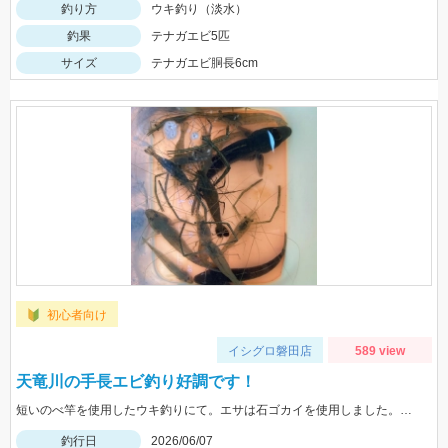
釣り方
ウキ釣り（淡水）
釣果
テナガエビ5匹
サイズ
テナガエビ胴長6cm
初心者向け
イシグロ磐田店
589 view
天竜川の手長エビ釣り好調です！
短いのべ竿を使用したウキ釣りにて。エサは石ゴカイを使用しました。手軽に楽しめる手長エビ釣りは釣り初心者の方にもおススメです！
釣行日
2026/06/07