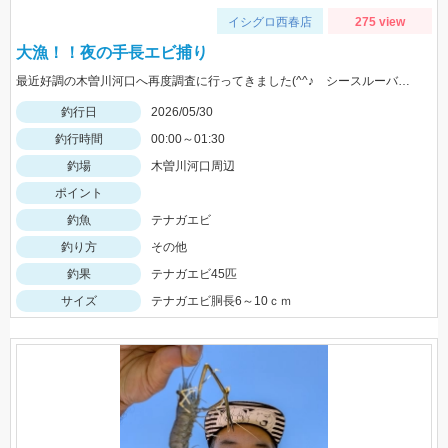
イシグロ西春店
275 view
大漁！！夜の手長エビ捕り
最近好調の木曽川河口へ再度調査に行ってきました(^^♪ シースルーバケツとエビ捕り網を持って１時間ほどで なんと45匹捕れました！
釣行日
2026/05/30
釣行時間
00:00～01:30
釣場
木曽川河口周辺
ポイント
釣魚
テナガエビ
釣り方
その他
釣果
テナガエビ45匹
サイズ
テナガエビ胴長6～10ｃｍ