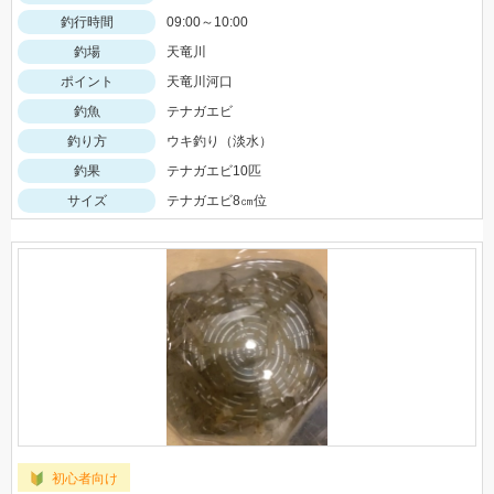
釣行時間
09:00～10:00
釣場
天竜川
ポイント
天竜川河口
釣魚
テナガエビ
釣り方
ウキ釣り（淡水）
釣果
テナガエビ10匹
サイズ
テナガエビ8㎝位
初心者向け