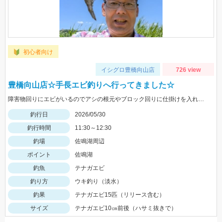
初心者向け
イシグロ豊橋向山店
726 view
豊橋向山店☆手長エビ釣りへ行ってきました☆
障害物回りにエビがいるのでアシの根元やブロック回りに仕掛けを入れよう。またエビは底を這っているのでエサは必ず底に付くようにウキ下の調整をして下さいね。
釣行日
2026/05/30
釣行時間
11:30～12:30
釣場
佐鳴湖周辺
ポイント
佐鳴湖
釣魚
テナガエビ
釣り方
ウキ釣り（淡水）
釣果
テナガエビ15匹（リリース含む）
サイズ
テナガエビ10㎝前後（ハサミ抜きで）