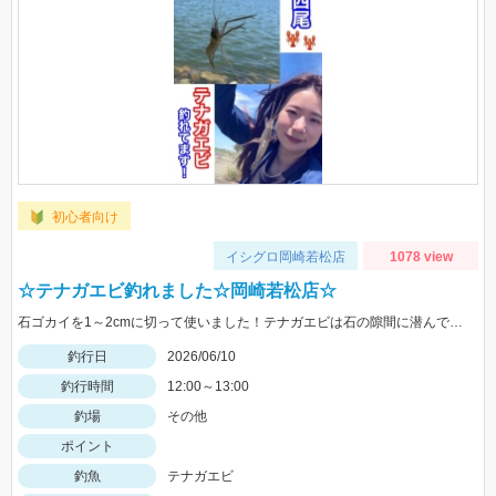
初心者向け
イシグロ岡崎若松店
1078 view
☆テナガエビ釣れました☆岡崎若松店☆
石ゴカイを1～2cmに切って使いました！テナガエビは石の隙間に潜んでいます！いろんな隙間を狙ってみてください♪
釣行日
2026/06/10
釣行時間
12:00～13:00
釣場
その他
ポイント
釣魚
テナガエビ