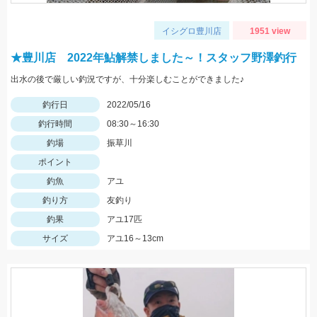
イシグロ豊川店
1951 view
★豊川店 2022年鮎解禁しました～！スタッフ野澤釣行
出水の後で厳しい釣況ですが、十分楽しむことができました♪
釣行日
2022/05/16
釣行時間
08:30～16:30
釣場
振草川
ポイント
釣魚
アユ
釣り方
友釣り
釣果
アユ17匹
サイズ
アユ16～13cm