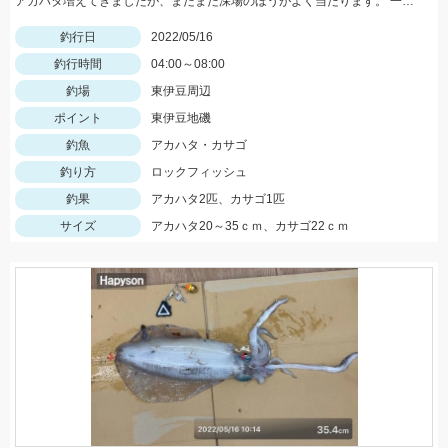
アカハタ増えてきましたが、まだまだ深場のほうがよく当たります。 一誠ジャコバグ3.2インチのテキサスリグでヒット。
釣行日
2022/05/16
釣行時間
04:00～08:00
釣場
東伊豆周辺
ポイント
東伊豆地磯
釣魚
アカハタ・カサゴ
釣り方
ロックフィッシュ
釣果
アカハタ2匹、カサゴ1匹
サイズ
アカハタ20～35ｃｍ、カサゴ22ｃｍ