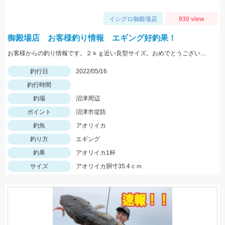
イシグロ御殿場店
930 view
御殿場店 お客様釣り情報 エギング好釣果！
お客様からの釣り情報です。２ｋｇ近い良型サイズ。おめでとうございます。
釣行日
2022/05/16
釣行時間
釣場
沼津周辺
ポイント
沼津市堤防
釣魚
アオリイカ
釣り方
エギング
釣果
アオリイカ1杯
サイズ
アオリイカ胴寸35.4ｃｍ