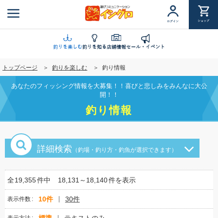
メ
イ
ショップ
ログイン
ン
コ
ン
釣りを楽しむ
釣りを知る
店舗情報
セール・イベント
テ
トップページ
釣りを楽しむ
釣り情報
ン
ツ
あなたのフィッシング情報を大募集！！喜びと悲しみをみんなに大公
に
開！！
移
釣り情報
動
詳細検索
（釣場・釣り方・釣魚が選択できます）
全
19,355
件中
18,131～18,140
件を表示
10件
30件
表示件数