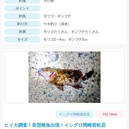
釣場
その他
ポイント
釣魚
モツゴ・ギンブナ
釣り方
ウキ釣り（淡水）
釣果
モツゴたくさん、ギンブナたくさん
サイズ
モツゴ2～4㎝、ギンブナ5㎝
イシグロ岡崎若松店
741 view
ヒイカ調査！良型根魚出現！イシグロ岡崎若松店