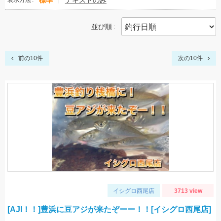
標準
テキストのみ
表示方法
並び順
前の10件
次の10件
イシグロ西尾店
3713 view
[AJI！！]豊浜に豆アジが来たぞーー！！[イシグロ西尾店]