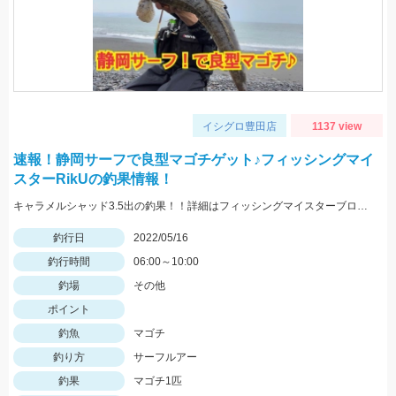
イシグロ豊田店
1137 view
速報！静岡サーフで良型マゴチゲット♪フィッシングマイ
スターRikUの釣果情報！
キャラメルシャッド3.5出の釣果！！詳細はフィッシングマイスターブログにて近日中公開です。
釣行日
2022/05/16
釣行時間
06:00～10:00
釣場
その他
ポイント
釣魚
マゴチ
釣り方
サーフルアー
釣果
マゴチ1匹