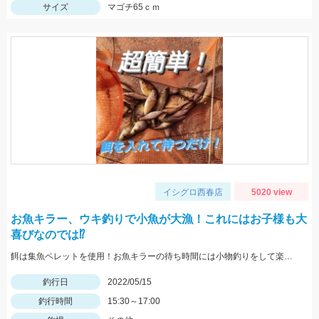
サイズ
マゴチ65ｃｍ
イシグロ西春店
5020 view
お魚キラー、ウキ釣りで小魚が大漁！これにはお子様も大
喜びなのでは⁉
餌は集魚ペレットを使用！お魚キラーの待ち時間には小物釣りをして楽しみましょう！
釣行日
2022/05/15
釣行時間
15:30～17:00