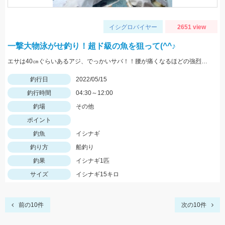
イシグロバイヤー
2651 view
一撃大物泳がせ釣り！超ド級の魚を狙って(^^♪
エサは40㎝ぐらいあるアジ、でっかいサバ！！腰が痛くなるほどの強烈な引き、ロマンです。
釣行日
2022/05/15
釣行時間
04:30～12:00
釣場
その他
ポイント
釣魚
イシナギ
釣り方
船釣り
釣果
イシナギ1匹
サイズ
イシナギ15キロ
前の10件
次の10件