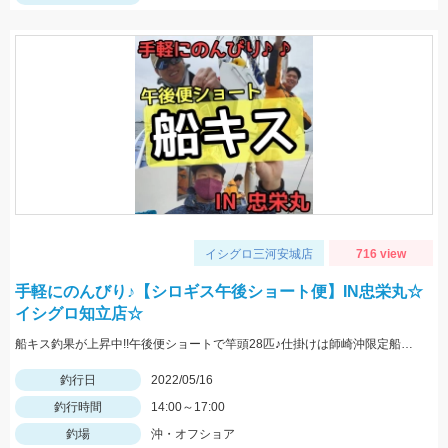
イシグロ三河安城店
716 view
手軽にのんびり♪【シロギス午後ショート便】IN忠栄丸☆
イシグロ知立店☆
船キス釣果が上昇中!!午後便ショートで竿頭28匹♪仕掛けは師崎沖限定船キス仕掛け7号です♪
釣行日
2022/05/16
釣行時間
14:00～17:00
釣場
沖・オフショア