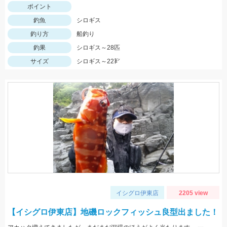
ポイント
釣魚
シロギス
釣り方
船釣り
釣果
シロギス～28匹
サイズ
シロギス～22㌢
イシグロ伊東店
2205 view
【イシグロ伊東店】地磯ロックフィッシュ良型出ました！