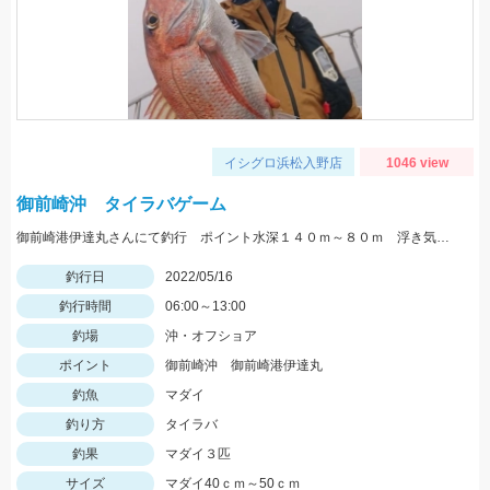
イシグロ浜松入野店
1046 view
御前崎沖 タイラバゲーム
御前崎港伊達丸さんにて釣行 ポイント水深１４０ｍ～８０ｍ 浮き気味のやる気のある真鯛を探す釣り方でした。
釣行日
2022/05/16
釣行時間
06:00～13:00
釣場
沖・オフショア
ポイント
御前崎沖 御前崎港伊達丸
釣魚
マダイ
釣り方
タイラバ
釣果
マダイ３匹
サイズ
マダイ40ｃｍ～50ｃｍ