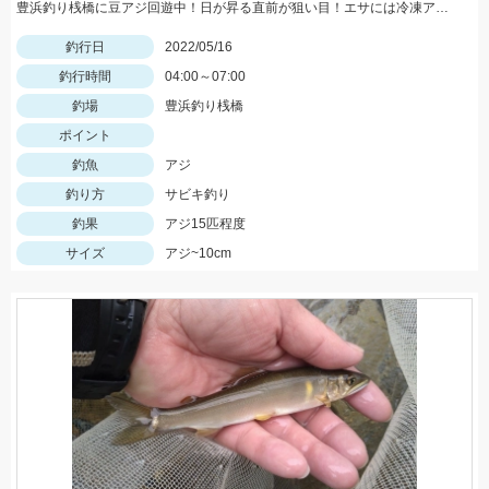
豊浜釣り桟橋に豆アジ回遊中！日が昇る直前が狙い目！エサには冷凍アミエビ＆王道アジを使用しました！
釣行日
2022/05/16
釣行時間
04:00～07:00
釣場
豊浜釣り桟橋
ポイント
釣魚
アジ
釣り方
サビキ釣り
釣果
アジ15匹程度
サイズ
アジ~10cm