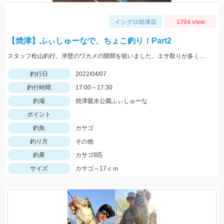
イシグロ焼津店
1704 view
【焼津】ふぃしゅーなで、ちょこ釣り！Part2
スタッフ松山釣行。岸壁のワカメの隙間を狙いました。エサ取りが多く苦戦しました。エサはオキアミL。
釣行日
2022/04/07
釣行時間
17:00～17:30
釣場
焼津親水公園ふぃしゅーな
ポイント
釣魚
カサゴ
釣り方
その他
釣果
カサゴ8匹
サイズ
カサゴ～17ｃｍ