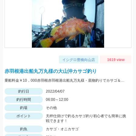
イシグロ豊橋向山店
1619 view
赤羽根港出船丸万丸様の大山沖カサゴ釣り
乗船料金￥10，000赤羽根赤羽根港出船丸万丸様・底物釣りでカサゴ＆鬼カサゴ釣れてます！！その他ハチカサゴやアマダイ等！
釣行日
2022/04/07
釣行時間
06:00～12:00
釣場
その他
ポイント
天秤仕掛けで釣るカサゴ釣り初心者でも簡単に挑
戦できます！
釣魚
カサゴ・オニカサゴ