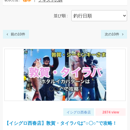
標準
テキストのみ
表示方法
並び順
前の10件
次の10件
イシグロ西春店
2874 view
【イシグロ西春店】敦賀・タイラバは”○〇○”で攻略！