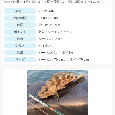
ヘッドの重さは風や潮によって様々必要なので80～250ｇまでまんべんなく持って行きましょう！タコベイトチューンもぜひお試しあれ！
釣行日
2022/04/07
釣行時間
05:00～13:00
釣場
沖・オフショア
ポイント
敦賀・シーモンキーさま
釣魚
シーバス・マダイ
釣り方
タイラバ
釣果
シーバス4本、マダイ3枚
サイズ
シーバス～70ｃｍ、マダイ～70ｃｍ