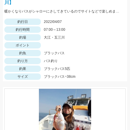
川】
暖かくなりバスがシャローにさしてきているのでサイトなどで楽しめますよ!!
釣行日
2022/04/07
釣行時間
07:00～13:00
釣場
大江・五三川
ポイント
釣魚
ブラックバス
釣り方
バス釣り
釣果
ブラックバス5匹
サイズ
ブラックバス~38cm