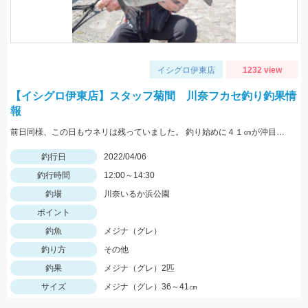
イシグロ伊東店
1232 view
【イシグロ伊東店】スタッフ菊間 川奈フカセ釣り釣果情
報
前日同様、この日もウネリは残っていました。 釣り始めに４１㎝が沖目で釣れましたが 手前はリリースサイズが多かったです。
釣行日
2022/04/06
釣行時間
12:00～14:30
釣場
川奈いるか浜公園
ポイント
釣魚
メジナ（グレ）
釣り方
その他
釣果
メジナ（グレ）2匹
サイズ
メジナ（グレ）36～41㎝