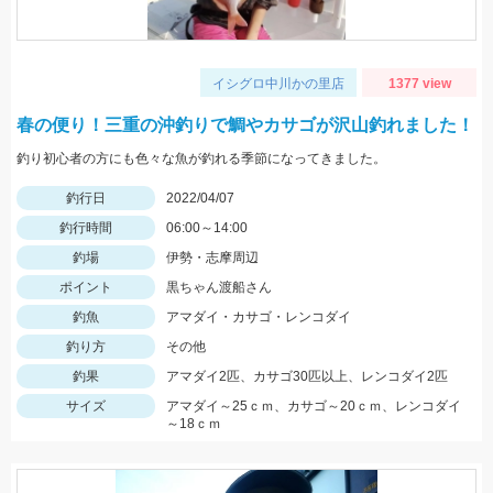
イシグロ中川かの里店
1377 view
春の便り！三重の沖釣りで鯛やカサゴが沢山釣れました！
釣り初心者の方にも色々な魚が釣れる季節になってきました。
釣行日
2022/04/07
釣行時間
06:00～14:00
釣場
伊勢・志摩周辺
ポイント
黒ちゃん渡船さん
釣魚
アマダイ・カサゴ・レンコダイ
釣り方
その他
釣果
アマダイ2匹、カサゴ30匹以上、レンコダイ2匹
サイズ
アマダイ～25ｃｍ、カサゴ～20ｃｍ、レンコダイ
～18ｃｍ