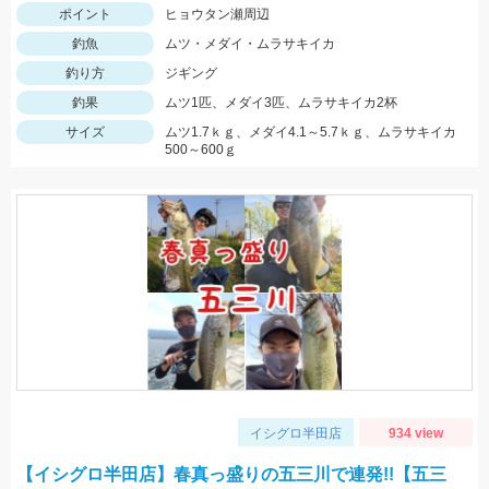
ポイント
ヒョウタン瀬周辺
釣魚
ムツ・メダイ・ムラサキイカ
釣り方
ジギング
釣果
ムツ1匹、メダイ3匹、ムラサキイカ2杯
サイズ
ムツ1.7ｋｇ、メダイ4.1～5.7ｋｇ、ムラサキイカ
500～600ｇ
イシグロ半田店
934 view
【イシグロ半田店】春真っ盛りの五三川で連発!!【五三