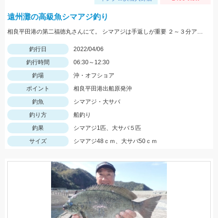
遠州灘の高級魚シマアジ釣り
相良平田港の第二福徳丸さんにて。 シマアジは手返しが重要 ２～３分アタリがなかったら上げる。
釣行日
2022/04/06
釣行時間
06:30～12:30
釣場
沖・オフショア
ポイント
相良平田港出船原発沖
釣魚
シマアジ・大サバ
釣り方
船釣り
釣果
シマアジ1匹、大サバ５匹
サイズ
シマアジ48ｃｍ、大サバ50ｃｍ