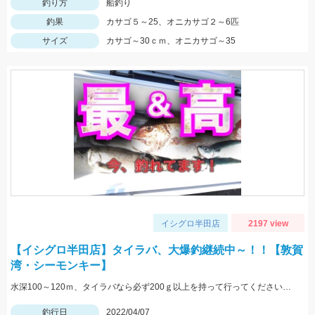
釣り方
船釣り
釣果
カサゴ５～25、オニカサゴ２～6匹
サイズ
カサゴ～30ｃｍ、オニカサゴ～35
イシグロ半田店
2197 view
【イシグロ半田店】タイラバ、大爆釣継続中～！！【敦賀
湾・シーモンキー】
水深100～120ｍ、タイラバなら必ず200ｇ以上を持って行ってください！！
釣行日
2022/04/07