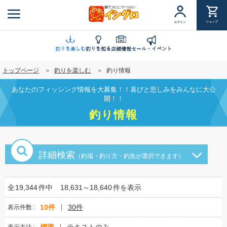
メ
イ
ショップ
ログイン
ン
コ
ン
釣りを楽しむ
釣りを知る
店舗情報
セール・イベント
テ
トップページ
釣りを楽しむ
釣り情報
ン
ツ
あなたのフィッシング情報を大募集！！喜びと悲しみをみんなに大公
に
開！！
移
釣り情報
動
詳細検索
（釣場・釣り方・釣魚が選択できます）
全
19,344
件中
18,631～18,640
件を表示
10件
30件
表示件数