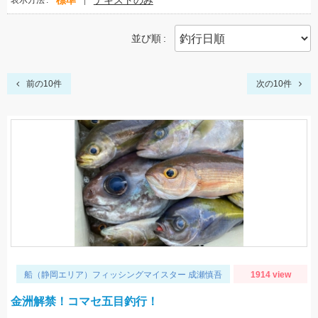
標準
テキストのみ
表示方法
並び順
前の10件
次の10件
船（静岡エリア）フィッシングマイスター 成瀬慎吾
1914 view
金洲解禁！コマセ五目釣行！