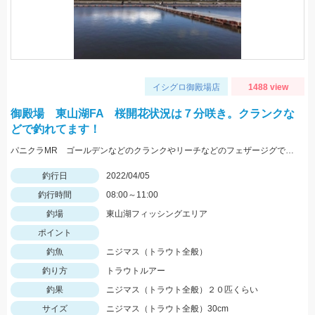
イシグロ御殿場店
1488 view
御殿場 東山湖FA 桜開花状況は７分咲き。クランクな
どで釣れてます！
パニクラMR ゴールデンなどのクランクやリーチなどのフェザージグで良く釣れますよ～
釣行日
2022/04/05
釣行時間
08:00～11:00
釣場
東山湖フィッシングエリア
ポイント
釣魚
ニジマス（トラウト全般）
釣り方
トラウトルアー
釣果
ニジマス（トラウト全般）２０匹くらい
サイズ
ニジマス（トラウト全般）30cm