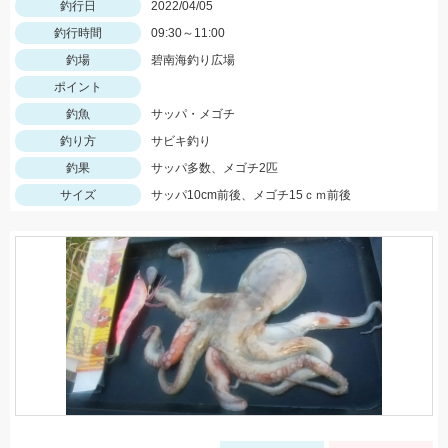
釣行日
2022/04/05
釣行時間
09:30～11:00
釣場
碧南海釣り広場
ポイント
釣魚
サッパ・メゴチ
釣り方
サビキ釣り
釣果
サッパ多数、メゴチ2匹
サイズ
サッパ10cm前後、メゴチ15ｃｍ前後