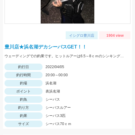
イシグロ豊川店
1904 view
豊川店★浜名湖デカシーバスGET！！
ウェーディングでの釣果です。ヒットルアーは6.5～8ｃｍのシンキングペンシルやミノー！
釣行日
2022/04/05
釣行時間
20:00～00:00
釣場
浜名湖
ポイント
表浜名湖
釣魚
シーバス
釣り方
シーバスルアー
釣果
シーバス3匹
サイズ
シーバス70ｃｍ