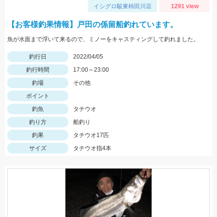
イシグロ駿東柿田川店
1291 view
【お客様釣果情報】戸田の係留船釣れています。
魚が水面まで浮いて来るので、ミノーをキャスティングして釣れました。
釣行日
2022/04/05
釣行時間
17:00～23:00
釣場
その他
ポイント
釣魚
タチウオ
釣り方
船釣り
釣果
タチウオ17匹
サイズ
タチウオ指4本