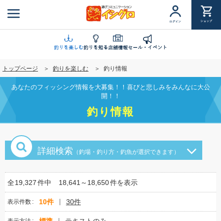
メ
イ
ショップ
ログイン
ン
コ
ン
釣りを楽しむ
釣りを知る
店舗情報
セール・イベント
テ
トップページ
釣りを楽しむ
釣り情報
ン
ツ
あなたのフィッシング情報を大募集！！喜びと悲しみをみんなに大公
に
開！！
移
釣り情報
動
詳細検索
（釣場・釣り方・釣魚が選択できます）
全
19,327
件中
18,641～18,650
件を表示
10件
30件
表示件数