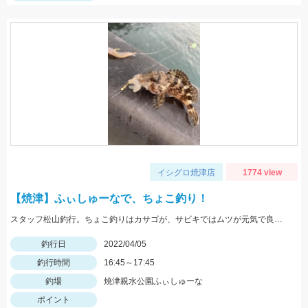
イシグロ焼津店
1774 view
【焼津】ふぃしゅーなで、ちょこ釣り！
スタッフ松山釣行。ちょこ釣りはカサゴが、サビキではムツが元気で良く釣れました。全てリリースしました。
釣行日
2022/04/05
釣行時間
16:45～17:45
釣場
焼津親水公園ふぃしゅーな
ポイント