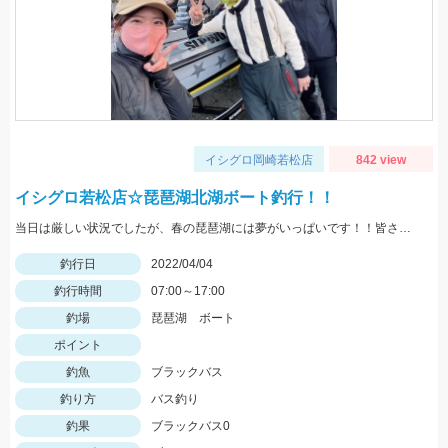
イシグロ岡崎若松店
842 view
イシグロ若松店☆琵琶湖北湖ボート釣行！！
当日は厳しい状況でしたが、春の琵琶湖には夢がいっぱいです！！皆さんもぜひ行ってみてはいかがですか♪
釣行日
2022/04/04
釣行時間
07:00～17:00
釣場
琵琶湖 ボート
ポイント
釣魚
ブラックバス
釣り方
バス釣り
釣果
ブラックバス0