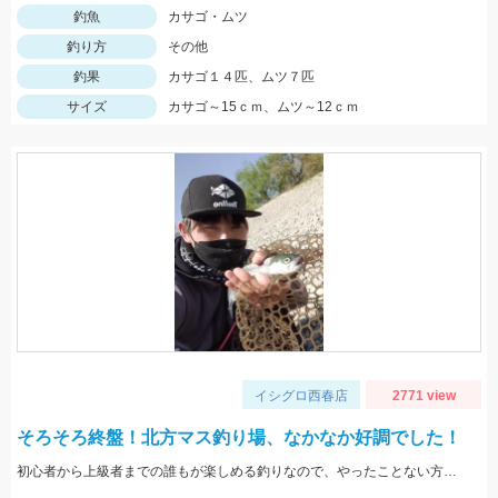
釣魚
カサゴ・ムツ
釣り方
その他
釣果
カサゴ１４匹、ムツ７匹
サイズ
カサゴ～15ｃｍ、ムツ～12ｃｍ
イシグロ西春店
2771 view
そろそろ終盤！北方マス釣り場、なかなか好調でした！
初心者から上級者までの誰もが楽しめる釣りなので、やったことない方は是非とも体験してみてください！