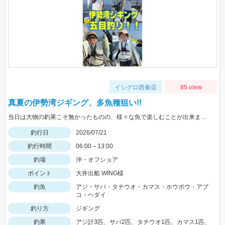
イシグロ西春店
85 view
真夏の伊勢湾ジギング、多魚種狙い!!
当日は大物の釣果こそ無かったものの、様々な魚で楽しむことが出来ました!!
釣行日
2026/07/21
釣行時間
06:00～13:00
釣場
沖・オフショア
ポイント
大井出船 WING様
釣魚
アジ・サバ・タチウオ・カマス・ホウボウ・アブ
コ・ヘダイ
釣り方
ジギング
釣果
アジ計3匹、サバ2匹、タチウオ1匹、カマス1匹、