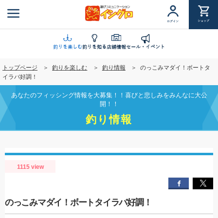
メ
イ
ショップ
ログイン
ン
コ
ン
釣りを楽しむ
釣りを知る
店舗情報
セール・イベント
テ
トップページ
釣りを楽しむ
釣り情報
のっこみマダイ！ボートタ
ン
イラバ好調！
ツ
に
あなたのフィッシング情報を大募集！！喜びと悲しみをみんなに大公
移
開！！
動
釣り情報
1115 view
のっこみマダイ！ボートタイラバ好調！