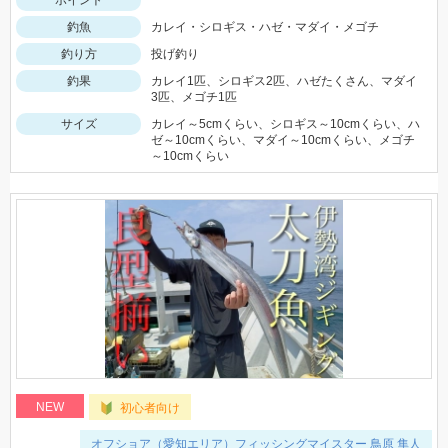
ポイント
釣魚
カレイ・シロギス・ハゼ・マダイ・メゴチ
釣り方
投げ釣り
釣果
カレイ1匹、シロギス2匹、ハゼたくさん、マダイ
3匹、メゴチ1匹
サイズ
カレイ～5cmくらい、シロギス～10cmくらい、ハ
ゼ～10cmくらい、マダイ～10cmくらい、メゴチ
～10cmくらい
NEW
初心者向け
オフショア（愛知エリア）フィッシングマイスター 鳥原 隼人