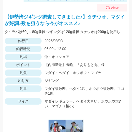
73 view
【伊勢湾ジギング調査してきました♪】タチウオ、マダイ
が好調♪数を狙うなら今がオススメ♪
タイラバは60g～80g前後 ジギングは120g前後 タチウオは200gを使用しました
釣行日
2026/08/03
釣行時間
05:00～12:00
釣場
沖・オフショア
ポイント
【内海新港】出船、「ありもと丸」様
釣魚
マダイ・ヘダイ・ホウボウ・マゴチ
釣り方
ジギング
釣果
マダイ複数匹、ヘダイ1匹、ホウボウ複数匹、マゴ
チ1匹
サイズ
マダイレギュラー、ヘダイ大きい、ホウボウ大き
い、マゴチ（極小）