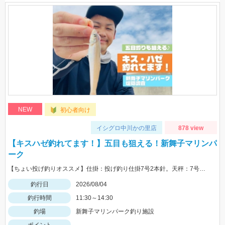
NEW
初心者向け
イシグロ中川かの里店
878 view
【キスハゼ釣れてます！】五目も狙える！新舞子マリンパ
ーク
【ちょい投げ釣りオススメ】仕掛：投げ釣り仕掛7号2本針。天秤：7号。エサ：石ゴカイorゴールドイソメ。誘い方：サビいて止めての繰り返し。
釣行日
2026/08/04
釣行時間
11:30～14:30
釣場
新舞子マリンパーク釣り施設