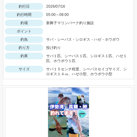
釣行日
2026/07/16
釣行時間
05:00～08:00
釣場
新舞子マリンパーク釣り施設
ポイント
釣魚
サバ・シーバス・シロギス・ハゼ・ホウボウ
釣り方
投げ釣り
釣果
サバ１匹、シーバス１匹、シロギス１匹、ハゼ１
匹、ホウボウ１匹
サイズ
サバ１５センチ程度、シーバスセイゴサイズ、シ
ロギス１４㎝、ハゼ小型、ホウボウ小型