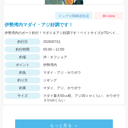
イシグロ岡崎若松店
86 view
伊勢湾内マダイ・アジ好調です！
伊勢湾内のボート釣行！マダイ＆アジ好調です！ベイトサイズがTGベイト100ｇにぴったり！タイラバは60ｇ使用 鯵が回遊しているからジギングサビキいりますよ
釣行日
2026/07/11
釣行時間
05:00～12:00
釣場
沖・オフショア
ポイント
伊勢湾内
釣魚
マダイ・アジ・ホウボウ
釣り方
ジギング
釣果
マダイ、アジ、ホウボウ
サイズ
マダイ最大50㎝程、アジ30ｃｍくらい、ホウボウ
３０cmくらい
もっと見る