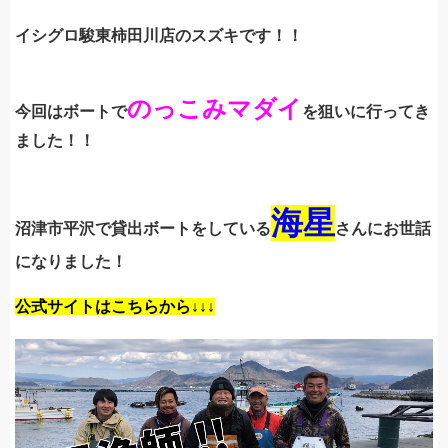
イシグロ駿東柿田川店のスズキです！！
のっこみマダイ
今回はボートで
を狙いに行ってき
ました！！
海星
沼津市平沢で貸出ボートをしている
さんにお世話
になりました！
公式サイトはこちらから↓↓↓