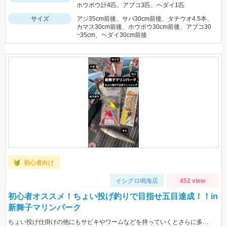
ホウボウ計4匹、アブコ3匹、ヘダイ1匹
サイズ
アジ35cm前後、サバ30cm前後、タチウオ4.5本、
カマス30cm前後、ホウボウ30cm前後、アブコ30
~35cm、ヘダイ30cm前後
初心者向け
イシグロ鳴海店
452 view
初心者オススメ！ちょい投げ釣りで目指せ五目達成！！in
新舞子マリンパーク
ちょい投げ仕掛けの他にもサビキやワームなどを持っていくとさらに多くの魚が釣れるかも！？