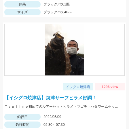
釣果
ブラックバス1匹
サイズ
ブラックバス40㎝
イシグロ焼津店
1296 view
【イシグロ焼津店】焼津サーフヒラメ好調！
Ｔｓｕｌｉｎｏ初めてのルアーセットヒラメ・マゴチ・ハタワームセットにヒット！連休前からヒラメが上がってます！
釣行日
2022/05/09
釣行時間
05:30～07:30