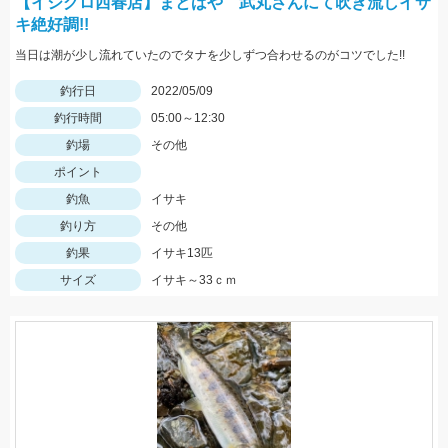
【イシグロ西春店】まとばや 武丸さんにて吹き流しイサ
キ絶好調!!
当日は潮が少し流れていたのでタナを少しずつ合わせるのがコツでした!!
釣行日
2022/05/09
釣行時間
05:00～12:30
釣場
その他
ポイント
釣魚
イサキ
釣り方
その他
釣果
イサキ13匹
サイズ
イサキ～33ｃｍ