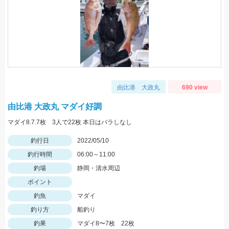
由比港 大政丸
690 view
由比港 大政丸 マダイ好調
マダイ8.7.7枚 3人で22枚 本日はバラしなし
釣行日
2022/05/10
釣行時間
06:00～11:00
釣場
静岡・清水周辺
ポイント
釣魚
マダイ
釣り方
船釣り
釣果
マダイ8〜7枚 22枚