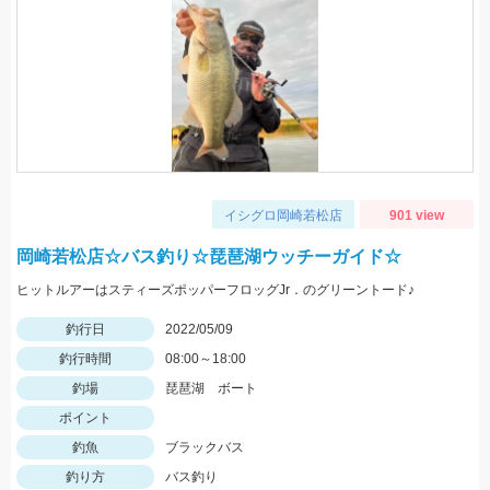
イシグロ岡崎若松店
901 view
岡崎若松店☆バス釣り☆琵琶湖ウッチーガイド☆
ヒットルアーはスティーズポッパーフロッグJr．のグリーントード♪
釣行日
2022/05/09
釣行時間
08:00～18:00
釣場
琵琶湖 ボート
ポイント
釣魚
ブラックバス
釣り方
バス釣り