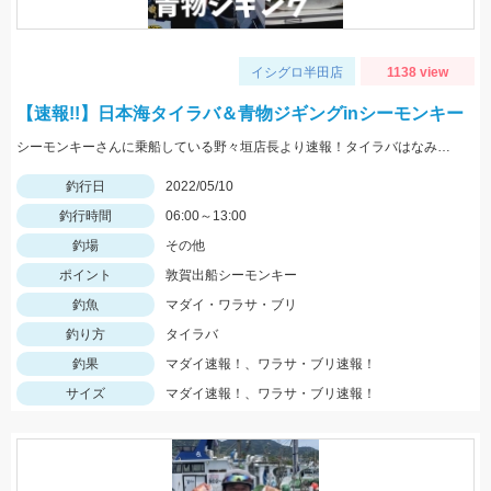
イシグロ半田店
1138 view
【速報!!】日本海タイラバ＆青物ジギングinシーモンキー
シーモンキーさんに乗船している野々垣店長より速報！タイラバはなみだま！ジグはブリードジグが絶好調！
釣行日
2022/05/10
釣行時間
06:00～13:00
釣場
その他
ポイント
敦賀出船シーモンキー
釣魚
マダイ・ワラサ・ブリ
釣り方
タイラバ
釣果
マダイ速報！、ワラサ・ブリ速報！
サイズ
マダイ速報！、ワラサ・ブリ速報！