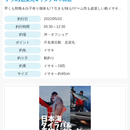
早くも卵胞＆白子有り個体も!？引きも!味も!ゲーム性も超楽しい船イサキ釣りみなさんもぜひ!!
釣行日
2022/05/10
釣行時間
05:30～12:30
釣場
沖・オフショア
ポイント
片名港出船 忠栄丸
釣魚
イサキ
釣り方
船釣り
釣果
イサキ～16匹
サイズ
イサキ～約40cm