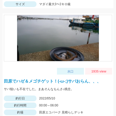
サイズ
マダイ最大3〜2キロ級
水口
1935 view
田原でハゼ＆メゴチゲット！(-ω-;)サバおらん、、、
サバ狙いも不在でした。まあそんなもんさ♪残念。
釣行日
2022/05/10
釣行時間
00:00～06:00
釣場
田原エコパーク 見晴らしデッキ