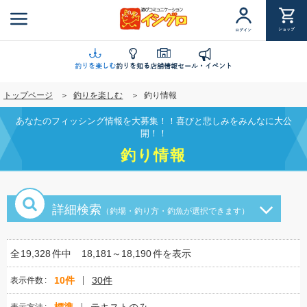
メ
イ
ショップ
ログイン
ン
コ
ン
釣りを楽しむ
釣りを知る
店舗情報
セール・イベント
テ
トップページ
釣りを楽しむ
釣り情報
ン
ツ
あなたのフィッシング情報を大募集！！喜びと悲しみをみんなに大公
に
開！！
移
釣り情報
動
詳細検索
（釣場・釣り方・釣魚が選択できます）
全
19,328
件中
18,181～18,190
件を表示
10件
30件
表示件数