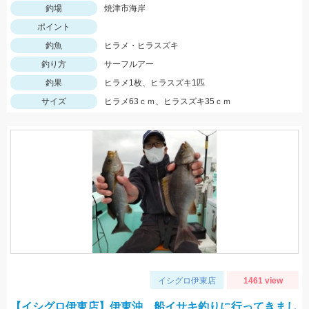
釣場
焼津市海岸
ポイント
釣魚
ヒラメ・ヒラスズキ
釣り方
サーフルアー
釣果
ヒラメ1枚、ヒラスズキ1匹
サイズ
ヒラメ63ｃｍ、ヒラスズキ35ｃｍ
イシグロ伊東店
1461 view
【イシグロ伊東店】伊東沖 船イサキ釣りに行ってきまし