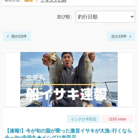
標準
テキストのみ
表示方法
並び順
前の10件
次の10件
イシグロ半田店
1153 view
【速報!】今が旬の脂が乗った激旨イサキが大漁♪行くなら
今っ!by忠栄丸★イシグロ半田店