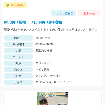
初心者向け
イシグロ西春店
227 view
豊浜釣り桟橋！サビキ釣り絶好調!!
薄暗い朝方がチャンスタイム！ おすすめの仕掛けとエサはツリノ 豆アジマッチ1号と厳選素材の生アミエビです!!
釣行日
2026/07/22
釣行時間
03:30～06:00
釣場
豊浜釣り桟橋
ポイント
釣魚
アジ・サバ
釣り方
サビキ釣り
釣果
アジ29匹、サバ8匹
サイズ
アジ5～7cm、サバ10~15cm