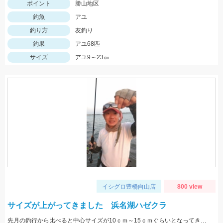
ポイント
勝山地区
釣魚
アユ
釣り方
友釣り
釣果
アユ68匹
サイズ
アユ9～23㎝
イシグロ豊橋向山店
800 view
サイズが上がってきました 浜名湖ハゼクラ
先月の釣行から比べると中心サイズが10ｃｍ～15ｃｍぐらいとなってきています カラーローテーションが釣果を伸ばすコツです