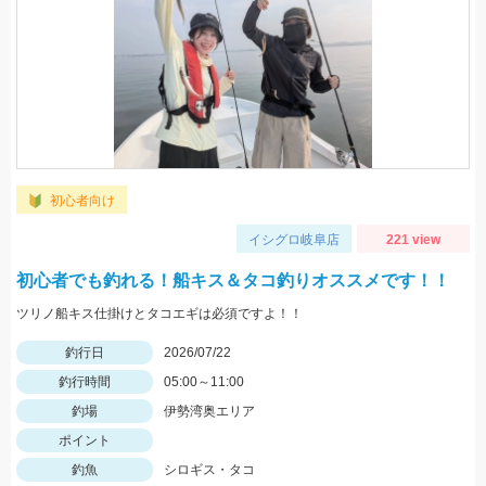
初心者向け
イシグロ岐阜店
221 view
初心者でも釣れる！船キス＆タコ釣りオススメです！！
ツリノ船キス仕掛けとタコエギは必須ですよ！！
釣行日
2026/07/22
釣行時間
05:00～11:00
釣場
伊勢湾奥エリア
ポイント
釣魚
シロギス・タコ