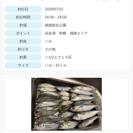
釣行日
2026/07/22
釣行時間
16:00～18:00
釣場
雄踏総合公園
ポイント
浜名湖 村櫛 雄踏エリア
釣魚
ハゼ
釣り方
その他
釣果
ハゼ2人で１５匹
サイズ
ハゼ～15ｃｍ