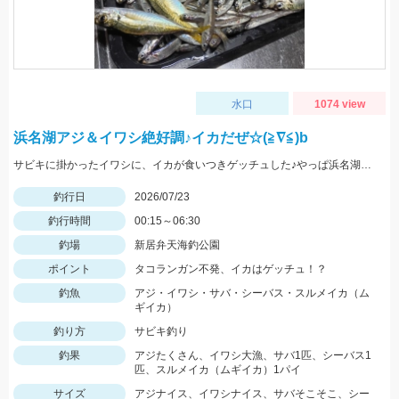
水口
1074 view
浜名湖アジ＆イワシ絶好調♪イカだぜ☆(≧∇≦)b
サビキに掛かったイワシに、イカが食いつきゲッチュした♪やっぱ浜名湖ドリーム♡
釣行日
2026/07/23
釣行時間
00:15～06:30
釣場
新居弁天海釣公園
ポイント
タコランガン不発、イカはゲッチュ！？
釣魚
アジ・イワシ・サバ・シーバス・スルメイカ（ム
ギイカ）
釣り方
サビキ釣り
釣果
アジたくさん、イワシ大漁、サバ1匹、シーバス1
匹、スルメイカ（ムギイカ）1パイ
サイズ
アジナイス、イワシナイス、サバそこそこ、シー