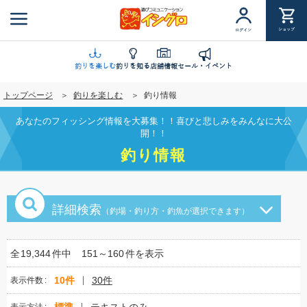
メ
イ
ショップ
ログイン
ン
コ
ン
釣りを楽しむ
釣りを知る
店舗情報
セール・イベント
テ
トップページ
釣りを楽しむ
釣り情報
ン
ツ
あなたのフィッシング情報を大募集！！喜びと悲しみをみんなに大公
に
開！！
移
釣り情報
動
詳細検索
（釣場・釣り方・釣魚が選択できます）
全
19,344
件中
151～160
件を表示
10件
30件
表示件数