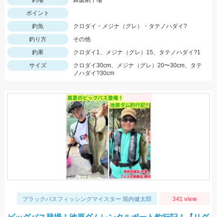
釣場
舞阪網干場
ポイント
釣魚
クロダイ・メジナ（グレ）・タテノハダイ?
釣り方
その他
釣果
クロダイ1、メジナ（グレ）15、タテノハダイ?1
サイズ
クロダイ30cm、メジナ（グレ）20〜30cm、タテ
ノハダイ?30cm
ブラックバスフィッシングマイスター 堀内健太郎
341 view