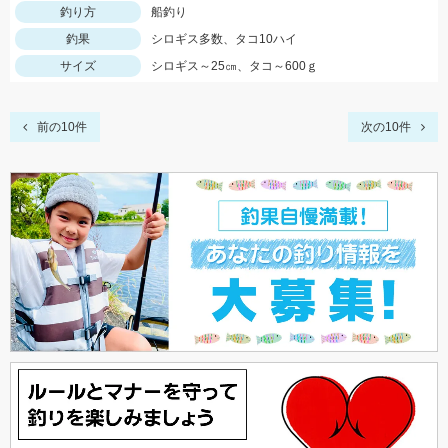
釣り方
船釣り
釣果
シロギス多数、タコ10ハイ
サイズ
シロギス～25㎝、タコ～600ｇ
前の10件
次の10件