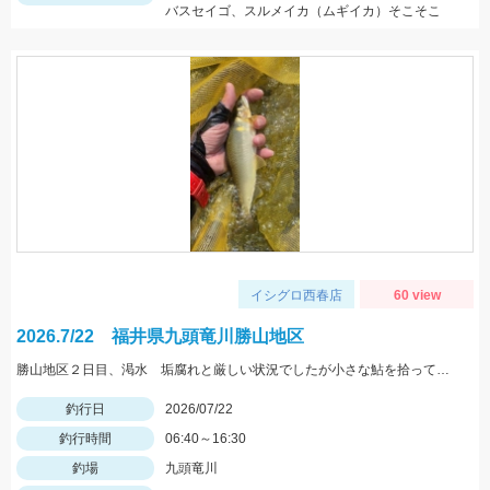
バスセイゴ、スルメイカ（ムギイカ）そこそこ
イシグロ西春店
60 view
2026.7/22 福井県九頭竜川勝山地区
勝山地区２日目、渇水 垢腐れと厳しい状況でしたが小さな鮎を拾って行ったら良型が混じりました♪
釣行日
2026/07/22
釣行時間
06:40～16:30
釣場
九頭竜川