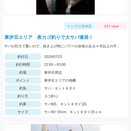
イシグロ沼津店
437 view
東伊豆エリア 夜カゴ釣りで大サバ連発！
サバが巨大で重いので、抜き上げ時にパワーの余裕がある４号以上の竿がおすすめです。遠投有利なので飛距離の出るタックルで。
釣行日
2026/07/22
釣行時間
22:00～03:00
釣場
東伊豆周辺
ポイント
東伊豆エリアの地磯
釣魚
サバ・キントキダイ
釣り方
カゴ釣り
釣果
サバ6匹、キントキダイ1匹
サイズ
サバ40~35cm、キントキダイ35ｃｍ