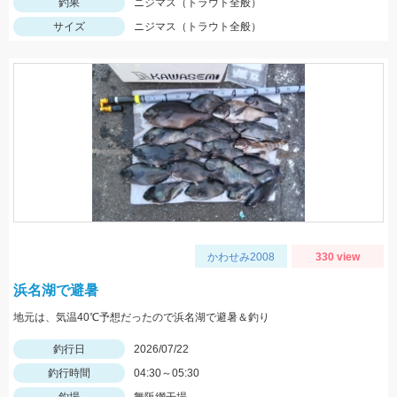
釣果
ニジマス（トラウト全般）
サイズ
ニジマス（トラウト全般）
かわせみ2008
330 view
浜名湖で避暑
地元は、気温40℃予想だったので浜名湖で避暑＆釣り
釣行日
2026/07/22
釣行時間
04:30～05:30