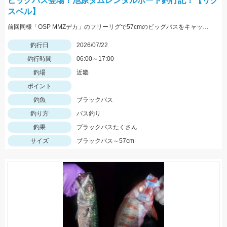
ビッグバス登場！池原ダムレンタルボート釣行記！【リグ
スベル】
前回同様「OSP MMZデカ」のフリーリグで57cmのビッグバスをキャッチ！熱射病に注意して楽しみましょう！
釣行日
2026/07/22
釣行時間
06:00～17:00
釣場
近畿
ポイント
釣魚
ブラックバス
釣り方
バス釣り
釣果
ブラックバスたくさん
サイズ
ブラックバス～57cm