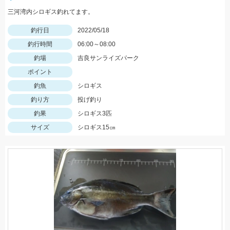
三河湾内シロギス釣れてます。
釣行日
2022/05/18
釣行時間
06:00～08:00
釣場
吉良サンライズパーク
ポイント
釣魚
シロギス
釣り方
投げ釣り
釣果
シロギス3匹
サイズ
シロギス15㎝