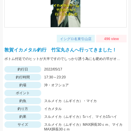
イシグロ名東引山店
496 view
敦賀イカメタル釣行 竹宝丸さんへ行ってきました！
ボトム付近でのヒットが大半ですのでしっかり誘う為にも硬めの竿がオススメ！スッテは基本色の赤緑・赤黄などの20号がメインです。
釣行日
2022/05/17
釣行時間
17:30～23:20
釣場
沖・オフショア
ポイント
釣魚
スルメイカ（ムギイカ）・マイカ
釣り方
イカメタル
釣果
スルメイカ（ムギイカ）5ハイ、マイカ15ハイ
サイズ
スルメイカ（ムギイカ）MAX胴長30ｃｍ、マイカ
MAX胴長30ｃｍ