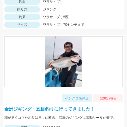
釣魚
ワラサ・ブリ
釣り方
ジギング
釣果
ワラサ・ブリ5匹
サイズ
ワラサ・ブリ70センチまで
イシグロ焼津店
1201 view
金洲ジギング・五目釣りに行ってきました！
潮が早くコマセ釣りは早々に断念。深場のジギングは電動リールが楽でした。