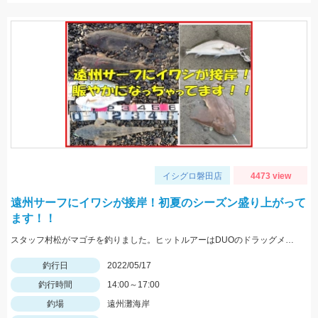
イシグロ磐田店
4473 view
遠州サーフにイワシが接岸！初夏のシーズン盛り上がって
ます！！
スタッフ村松がマゴチを釣りました。ヒットルアーはDUOのドラッグメタルキャストショット30gのイワシカラー。
釣行日
2022/05/17
釣行時間
14:00～17:00
釣場
遠州灘海岸