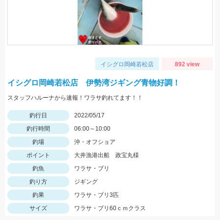
イシグロ岡崎若松店
892 view
イシグロ岡崎若松店 伊勢湾ジギング青物好調！
スタッフハルーナから速報！ワラサ釣れてます！！
釣行日
2022/05/17
釣行時間
06:00～10:00
釣場
沖・オフショア
ポイント
大井漁港出船 政宝丸様
釣魚
ワラサ・ブリ
釣り方
ジギング
釣果
ワラサ・ブリ3匹
サイズ
ワラサ・ブリ60ｃｍクラス