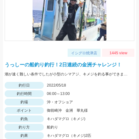
イシグロ焼津店
1445 view
うっしーの船釣り釣行！2日連続の金洲チャレンジ！
潮が速く難しい条件でしたが小型のシマアジ、キメジを釣る事ができました。
釣行日
2022/05/18
釣行時間
06:00～13:00
釣場
沖・オフショア
ポイント
御前崎沖 金洲 華丸様
釣魚
キハダマグロ（キメジ)
釣り方
船釣り
釣果
キハダマグロ（キメジ)2匹