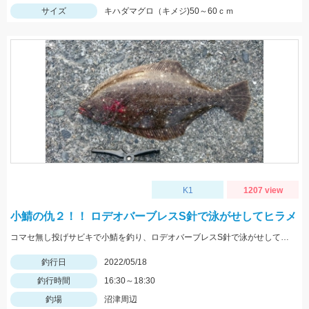
サイズ
キハダマグロ（キメジ)50～60ｃｍ
K1
1207 view
小鯖の仇２！！ ロデオバーブレスS針で泳がせしてヒラメ
コマセ無し投げサビキで小鯖を釣り、ロデオバーブレスS針で泳がせしてヒラメゲット。
釣行日
2022/05/18
釣行時間
16:30～18:30
釣場
沼津周辺