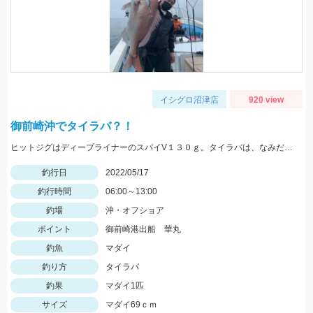
イシグロ沼津店
920 view
御前崎沖でタイラバ？！
ヒットジグはディープライナーのスパイV１３０ｇ。タイラバは、なみだまＴＧ８０ｇやビンビン玉１００ｇ等を使用
釣行日
2022/05/17
釣行時間
06:00～13:00
釣場
沖・オフショア
ポイント
御前崎港出船 華丸
釣魚
マダイ
釣り方
タイラバ
釣果
マダイ1匹
サイズ
マダイ69ｃｍ