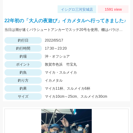
イシグロ三河安城店
1591 view
22年初の「大人の夜遊び」イカメタルへ行ってきました♪
当日は潮が速くパラシュートアンカーでスッテ20号を使用。棚はバラけていますがボトムが一番反応が良かったです。
釣行日
2022/05/17
釣行時間
17:30～23:20
釣場
沖・オフショア
ポイント
敦賀市色浜 竹宝丸
釣魚
マイカ・スルメイカ
釣り方
イカメタル
釣果
マイカ11杯、スルメイカ6杯
サイズ
マイカ10cm～25cm、スルメイカ30cm