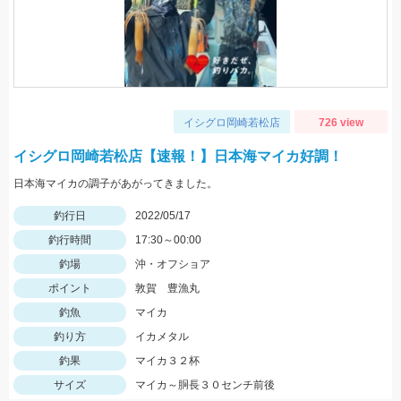
イシグロ岡崎若松店
726 view
イシグロ岡崎若松店【速報！】日本海マイカ好調！
日本海マイカの調子があがってきました。
釣行日
2022/05/17
釣行時間
17:30～00:00
釣場
沖・オフショア
ポイント
敦賀 豊漁丸
釣魚
マイカ
釣り方
イカメタル
釣果
マイカ３２杯
サイズ
マイカ～胴長３０センチ前後