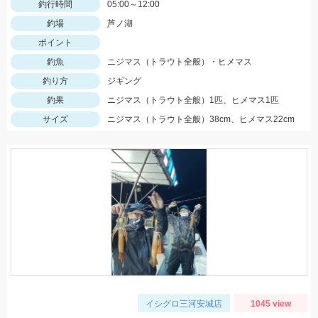
釣行時間
05:00～12:00
釣場
芦ノ湖
ポイント
釣魚
ニジマス（トラウト全般）・ヒメマス
釣り方
ジギング
釣果
ニジマス（トラウト全般）1匹、ヒメマス1匹
サイズ
ニジマス（トラウト全般）38cm、ヒメマス22cm
イシグロ三河安城店
1045 view