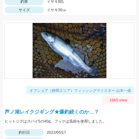
釣果
イサキ8匹
サイズ
イサキ30㎝
オフショア（静岡エリア）フィッシングマイスター 山本一成
1065 view
芦ノ湖レイクジギング★爆釣続くのか…？
ヒットジグはスパイ5の40g、フックは迅掛を使用しました。
釣行日
2022/05/17