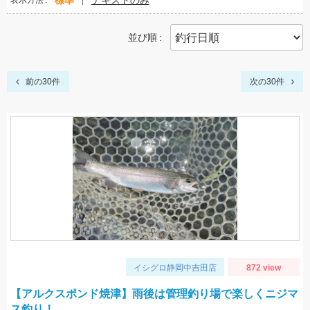
標準
テキストのみ
表示方法
並び順
前の30件
次の30件
イシグロ静岡中吉田店
872 view
【アルクスポンド焼津】雨後は管理釣り場で楽しくニジマ
ス釣り！