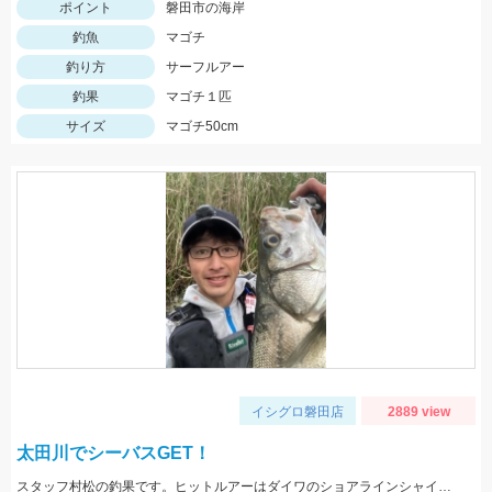
ポイント
磐田市の海岸
釣魚
マゴチ
釣り方
サーフルアー
釣果
マゴチ１匹
サイズ
マゴチ50cm
イシグロ磐田店
2889 view
太田川でシーバスGET！
スタッフ村松の釣果です。ヒットルアーはダイワのショアラインシャイナーZバーティス80Sのゴールドカラー。