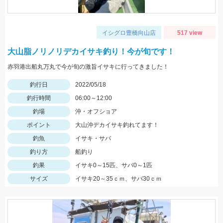
イシグロ豊橋向山店
517 view
大山脂ノリノリデカイサキ釣り！今が旬です！
赤羽港出船丸万丸で今が旬の激旨イサキに行ってきました！
釣行日
2022/05/18
釣行時間
06:00～12:00
釣場
沖・オフショア
ポイント
大山沖デカイサキ釣れてます！
釣魚
イサキ・サバ
釣り方
船釣り
釣果
イサキ0～15匹、サバ0～1匹
サイズ
イサキ20～35ｃｍ、サバ30ｃｍ