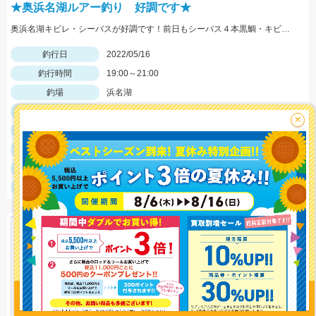
★奥浜名湖ルアー釣り 好調です★
奥浜名湖キビレ・シーバスが好調です！前日もシーバス４本黒鯛・キビレ２本と釣果がありました！
釣行日
2022/05/16
釣行時間
19:00～21:00
釣場
浜名湖
ポイント
×
釣魚
キビレ
釣り方
クロダイルアー
釣果
キビレ１匹
サイズ
キビレ35cm
釣り情報を
投稿する