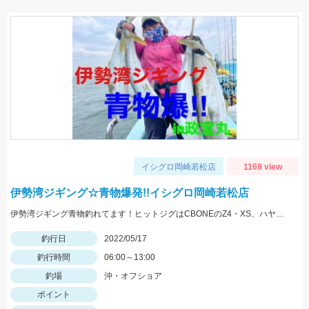
イシグロ岡崎若松店
1169 view
伊勢湾ジギング☆青物爆発!!イシグロ岡崎若松店
伊勢湾ジギング青物釣れてます！ヒットジグはCBONEのZ4・XS、ハヤブサのスイッチなどなど！
釣行日
2022/05/17
釣行時間
06:00～13:00
釣場
沖・オフショア
ポイント