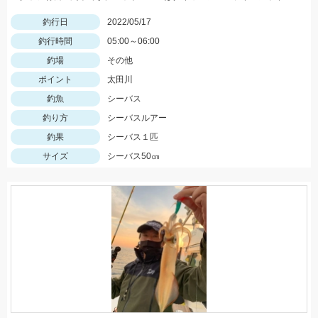
釣行日
2022/05/17
釣行時間
05:00～06:00
釣場
その他
ポイント
太田川
釣魚
シーバス
釣り方
シーバスルアー
釣果
シーバス１匹
サイズ
シーバス50㎝