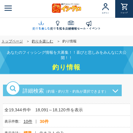
メ
イ
ショップ
ログイン
ン
コ
ン
釣りを楽しむ
釣りを知る
店舗情報
セール・イベント
テ
トップページ
釣りを楽しむ
釣り情報
ン
ツ
あなたのフィッシング情報を大募集！！喜びと悲しみをみんなに大公
に
開！！
移
釣り情報
動
詳細検索
（釣場・釣り方・釣魚が選択できます）
全
19,344
件中
18,091～18,120
件を表示
10件
30件
表示件数