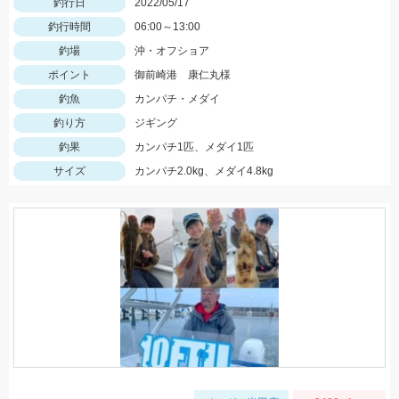
釣行日
2022/05/17
釣行時間
06:00～13:00
釣場
沖・オフショア
ポイント
御前崎港 康仁丸様
釣魚
カンパチ・メダイ
釣り方
ジギング
釣果
カンパチ1匹、メダイ1匹
サイズ
カンパチ2.0kg、メダイ4.8kg