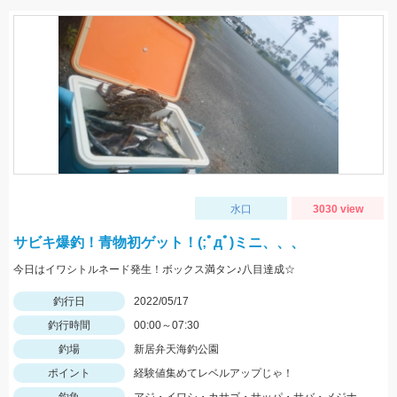
水口
3030 view
サビキ爆釣！青物初ゲット！(;ﾟдﾟ)ミニ、、、
今日はイワシトルネード発生！ボックス満タン♪八目達成☆
釣行日
2022/05/17
釣行時間
00:00～07:30
釣場
新居弁天海釣公園
ポイント
経験値集めてレベルアップじゃ！