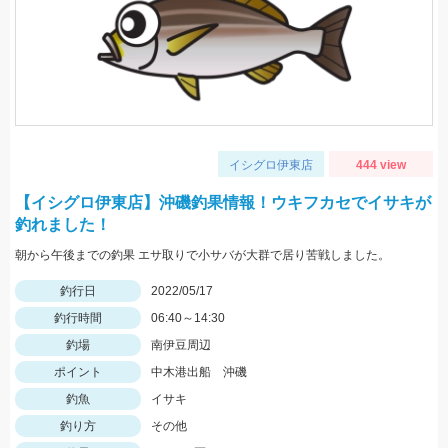
イシグロ伊東店
444 view
【イシグロ伊東店】沖磯釣果情報！ウキフカセでイサキが
釣れました！
朝から午後までの釣果 エサ取りで小サバが大群で居り苦戦しました。
釣行日
2022/05/17
釣行時間
06:40～14:30
釣場
南伊豆周辺
ポイント
中木港出船 沖磯
釣魚
イサキ
釣り方
その他