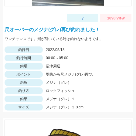
y
1090 view
尺オーバーのメジナ(グレ)再び釣れました！
ワンチャンスです。潮が引いている時は釣れないようです。
釣行日
2022/05/18
釣行時間
00:00～05:00
釣場
沼津周辺
ポイント
堤防から尺メジナ(グレ)再び。
釣魚
メジナ（グレ）
釣り方
ロックフィッシュ
釣果
メジナ（グレ）１
サイズ
メジナ（グレ）３０cm