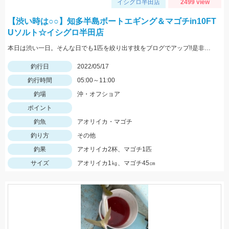
イシグロ半田店
2499 view
【渋い時は○○】知多半島ボートエギング＆マゴチin10FT
Uソルト☆イシグロ半田店
本日は渋い一日。そんな日でも1匹を絞り出す技をブログでアップ!!是非ご覧ください。
釣行日
2022/05/17
釣行時間
05:00～11:00
釣場
沖・オフショア
ポイント
釣魚
アオリイカ・マゴチ
釣り方
その他
釣果
アオリイカ2杯、マゴチ1匹
サイズ
アオリイカ1㎏、マゴチ45㎝