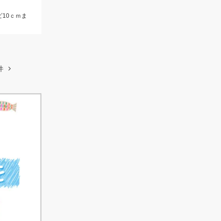
ビ10ｃｍま
件