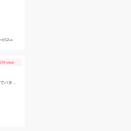
ゼ12㎝
579 view
今日はとんでもなくバラしが多い！ 船長としてはヤキモキw いっ時ハマった流しでバタバタタイム バラし20回以上！