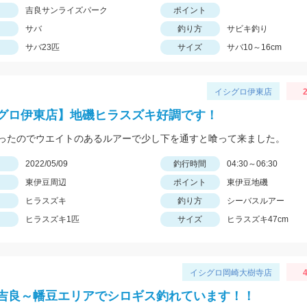
吉良サンライズパーク
ポイント
サバ
釣り方
サビキ釣り
サバ23匹
サイズ
サバ10～16cm
イシグロ伊東店
2
グロ伊東店】地磯ヒラスズキ好調です！
ったのでウエイトのあるルアーで少し下を通すと喰って来ました。
日
2022/05/09
釣行時間
04:30～06:30
東伊豆周辺
ポイント
東伊豆地磯
ヒラスズキ
釣り方
シーバスルアー
ヒラスズキ1匹
サイズ
ヒラスズキ47cm
イシグロ岡崎大樹寺店
4
吉良～幡豆エリアでシロギス釣れています！！