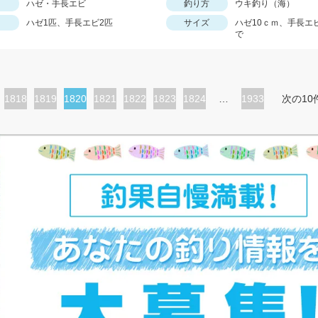
ハゼ・手長エビ
釣り方
ウキ釣り（海）
ハゼ1匹、手長エビ2匹
サイズ
ハゼ10ｃｍ、手長エ
で
ペ
1818
ペ
1819
カ
1820
ペ
1821
ペ
1822
ペ
1823
ペ
1824
…
1933
次の10
ー
ー
レ
ー
ー
ー
ー
ジ
ジ
ン
ジ
ジ
ジ
ジ
ト
ペ
ー
ジ