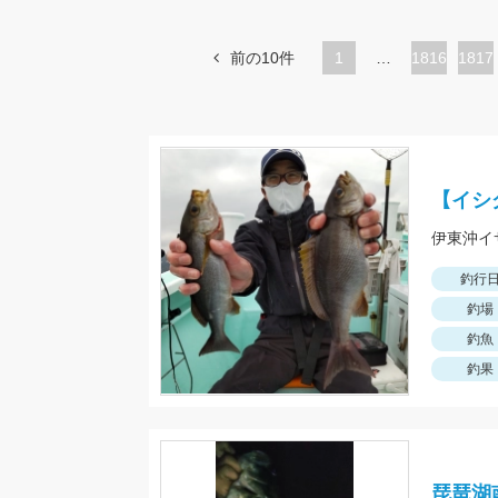
前の10件
1
…
ペ
1816
ペ
1817
ー
ー
ジ
ジ
【イシ
釣行
釣場
釣魚
釣果
琵琶湖