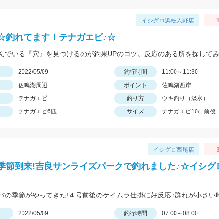
イシグロ浜松入野店
1
☆釣れてます！テナガエビ♪☆
んでいる『穴』を見つけるのが釣果UPのコツ。反応のある所を探して
日
2022/05/09
釣行時間
11:00～11:30
佐鳴湖周辺
ポイント
佐鳴湖西岸
テナガエビ
釣り方
ウキ釣り（淡水）
テナガエビ6匹
サイズ
テナガエビ10㎝前後
イシグロ西尾店
3
季節到来!吉良サンライズパークで釣れました♪☆イシグ
日
2022/05/09
釣行時間
07:00～08:00