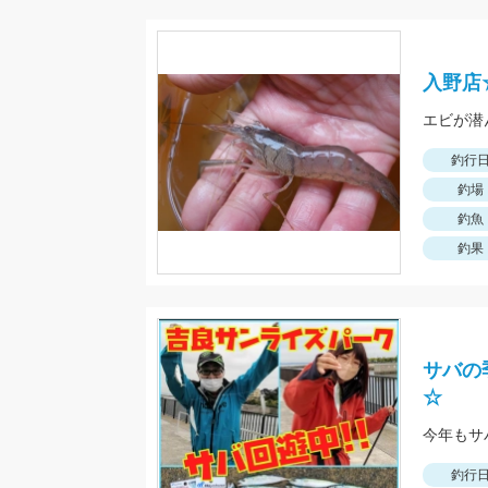
入野店
エビが潜
釣行
釣場
釣魚
釣果
サバの
☆
釣行