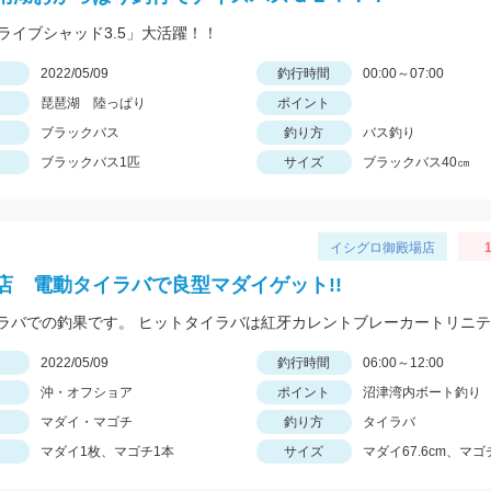
ドライブシャッド3.5」大活躍！！
日
2022/05/09
釣行時間
00:00～07:00
琵琶湖 陸っぱり
ポイント
ブラックバス
釣り方
バス釣り
ブラックバス1匹
サイズ
ブラックバス40㎝
イシグロ御殿場店
1
店 電動タイラバで良型マダイゲット!!
日
2022/05/09
釣行時間
06:00～12:00
沖・オフショア
ポイント
沼津湾内ボート釣り
マダイ・マゴチ
釣り方
タイラバ
マダイ1枚、マゴチ1本
サイズ
マダイ67.6cm、マゴ