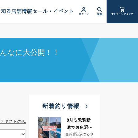
を知る
店舗情報
セール・イベント
ログイン
検索
オンラインショップ
んなに大公開！！
新着釣り情報
8月も敦賀新
テキストのみ
港でお魚沢山
敦賀新港 まるや
♪ イシグロ彦