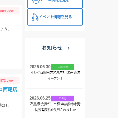
セール情報を見る
809 view
イベント情報を見る
みよう。
お知らせ
2026.06.30
店舗情報
イシグロ磐田店 2026年6月30日改装
オープン！
872 view
ロ西尾店
2026.06.25
その他
石黒 衆 会長が、令和8年浜松市市勢
今年もサバの季節がやってきた!４号前後のケイムラ仕掛に好反応♪群れが小さい時はしっかりエサを撒こう!
功労者表彰を受彰されました