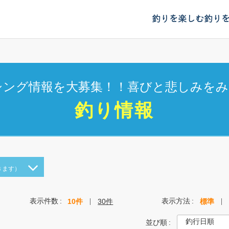
釣りを楽しむ
釣り
シング情報を大募集！！喜びと悲しみをみ
釣り情報
きます）
表示件数
表示方法
10件
30件
標準
並び順