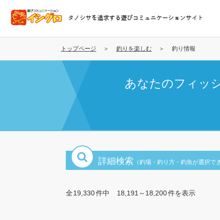
メ
イ
タノシサを追求する遊びコミュニケーションサイト
ン
コ
ン
トップページ
釣りを楽しむ
釣り情報
テ
ン
あなたのフィッ
ツ
に
移
動
詳細検索
（釣場・釣り方・釣魚が選択で
全
19,330
件中
18,191～18,200
件を表示