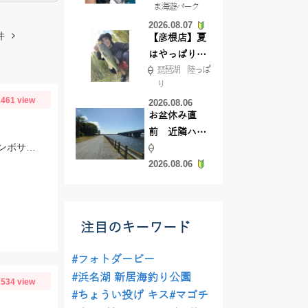
ま海遊パーク
根店
2026.08.07
件
【彦根店】夏
はやっぱりカ
琵琶湖 陸っぱ
バー撃ち
り
【45cmキャ
461 view
2026.08.06
ッチ】
お盆休み直
前 近隣ハゼ
伊東沖イサキ釣りに行ってきました！今が脂ノリノリで絶品です。これからジャンボサイズイサキが多くなりますのでおすすめです！
釣り場調査し
2026.08.06
てきました
注目のキーワード
#フォトダービー
#浜名湖 新居海釣り公園
534 view
#ちょうい投げ キス
#マゴチ