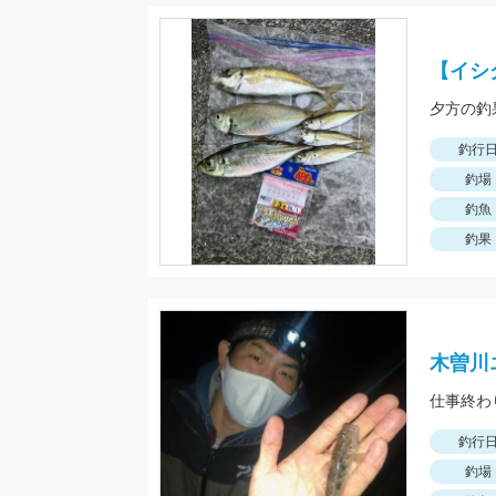
【イシ
夕方の釣
釣行
釣場
釣魚
釣果
木曽川
仕事終わ
釣行
釣場