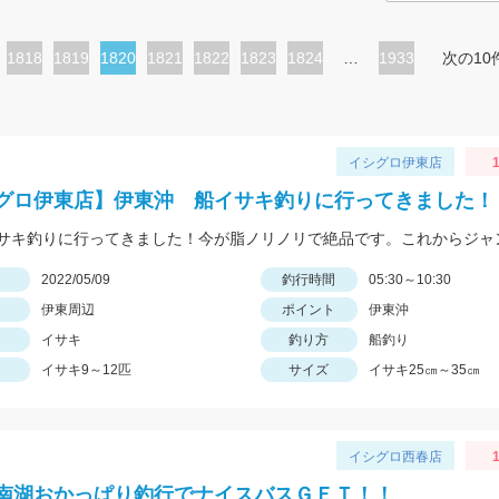
ペ
1818
ペ
1819
カ
1820
ペ
1821
ペ
1822
ペ
1823
ペ
1824
…
1933
次の10
ー
ー
レ
ー
ー
ー
ー
ジ
ジ
ン
ジ
ジ
ジ
ジ
ト
イシグロ伊東店
1
ペ
グロ伊東店】伊東沖 船イサキ釣りに行ってきました！
ー
ジ
日
2022/05/09
釣行時間
05:30～10:30
伊東周辺
ポイント
伊東沖
イサキ
釣り方
船釣り
イサキ9～12匹
サイズ
イサキ25㎝～35㎝
イシグロ西春店
1
南湖おかっぱり釣行でナイスバスＧＥＴ！！