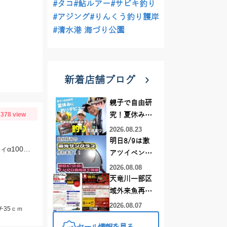
#タコ
#鮎ルアー
#サビキ釣り
#アジング
#りんくう釣り護岸
#清水港 海づり公園
新着店舗ブログ
親子で自由研
378 view
究！夏休みに
釣りデビュー
2026.08.23
明日8/9は激
電動タイラバでの釣果です。 ヒットタイラバは紅牙カレントブレーカートリニティα100ｇギャルピンク＋フィッシュアローリングフラッシャー２’ピンクブルーラメ。
アツイベント
日！！！～オ
2026.08.08
ーダー偏光グ
天竜川一部区
ラス受注会～
域外来魚再放
流禁止となり
2026.08.07
チ35ｃｍ
ました