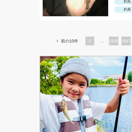
釣魚
釣果
前の10件
1
…
ペ
1816
ペ
1817
ー
ー
ジ
ジ