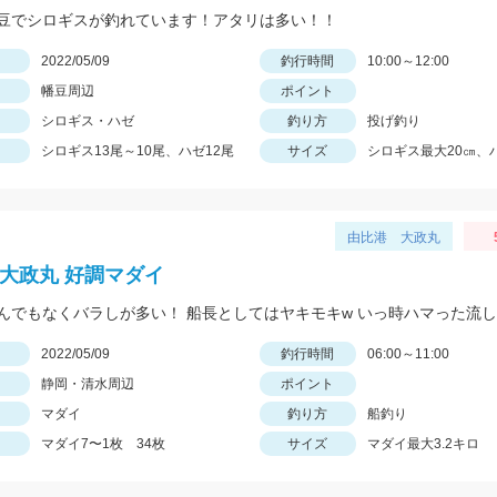
豆でシロギスが釣れています！アタリは多い！！
日
2022/05/09
釣行時間
10:00～12:00
幡豆周辺
ポイント
シロギス・ハゼ
釣り方
投げ釣り
シロギス13尾～10尾、ハゼ12尾
サイズ
シロギス最大20㎝、ハ
由比港 大政丸
 大政丸 好調マダイ
日
2022/05/09
釣行時間
06:00～11:00
静岡・清水周辺
ポイント
マダイ
釣り方
船釣り
マダイ7〜1枚 34枚
サイズ
マダイ最大3.2キロ