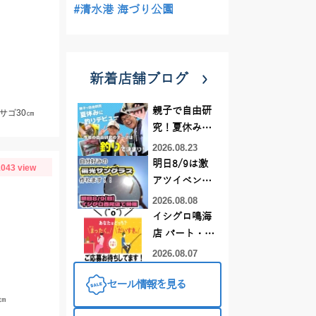
#清水港 海づり公園
新着店舗ブログ
親子で自由研
サゴ30㎝
究！夏休みに
釣りデビュー
2026.08.23
明日8/9は激
043 view
アツイベント
日！！！～オ
2026.08.08
ーダー偏光グ
イシグロ鳴海
ラス受注会～
店 パート・ア
ルバイトスタ
2026.08.07
ッフまだまだ
セール情報を見る
募集中！
㎝