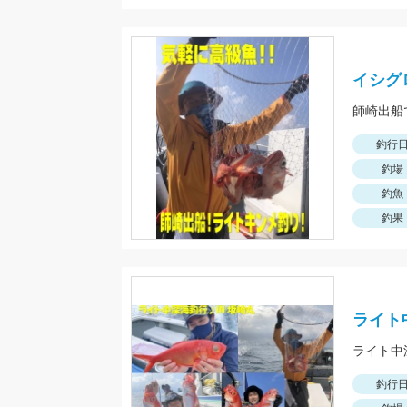
イシグ
師崎出船
釣行
釣場
釣魚
釣果
ライト
釣行