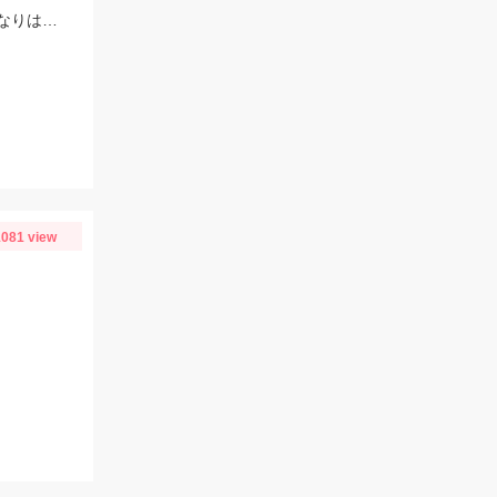
朝は田瀬でポツポツ移動し下流に吉村おとり店さん前の瀬でポツリ移動し上流いなりはし下流の瀬の中でポツポツσ(^_^;)
081 view