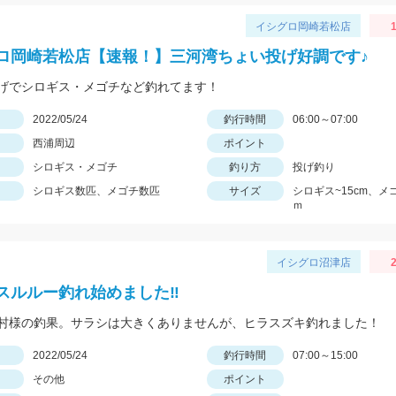
イシグロ岡崎若松店
1
ロ岡崎若松店【速報！】三河湾ちょい投げ好調です♪
げでシロギス・メゴチなど釣れてます！
日
2022/05/24
釣行時間
06:00～07:00
西浦周辺
ポイント
シロギス・メゴチ
釣り方
投げ釣り
シロギス数匹、メゴチ数匹
サイズ
シロギス~15cm、メ
ｍ
イシグロ沼津店
2
スルルー釣れ始めました‼
村様の釣果。サラシは大きくありませんが、ヒラスズキ釣れました！
日
2022/05/24
釣行時間
07:00～15:00
その他
ポイント