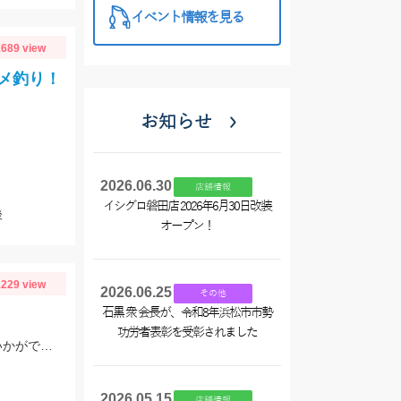
イベント情報を見る
689 view
メ釣り！
お知らせ
2026.06.30
店舗情報
イシグロ磐田店 2026年6月30日改装
後
オープン！
229 view
2026.06.25
その他
石黒 衆 会長が、令和8年浜松市市勢
功労者表彰を受彰されました
ライト中深海に初めて挑戦してきました♪食べておいしいキンメを釣ってみてはいかがでしょうか？ 水深300～400ｍで仕掛けは5～8本針のライト中深海用胴突き仕掛けに250号のオモリを使用しました
2026.05.15
店舗情報