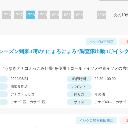
ペ
1796
ペ
1797
カ
1798
ペ
1799
ペ
1800
ペ
1801
ペ
1802
…
1933
次の10
ー
ー
レ
ー
ー
ー
ー
ジ
ジ
ン
ジ
ジ
ジ
ジ
ト
イシグロ半田店
1
ペ
シーズン到来!!噂の‘‘にょろにょろ‘‘調査隊出動!!〇イシ
ー
ジ
日
2022/05/24
釣行時間
22:30～00:00
南知多周辺
ポイント
アナゴ・カサゴ
釣り方
その他
アナゴ1匹、カサゴ1匹
サイズ
アナゴ40㎝、カサゴ1
イシグロ駿東柿田川店
1