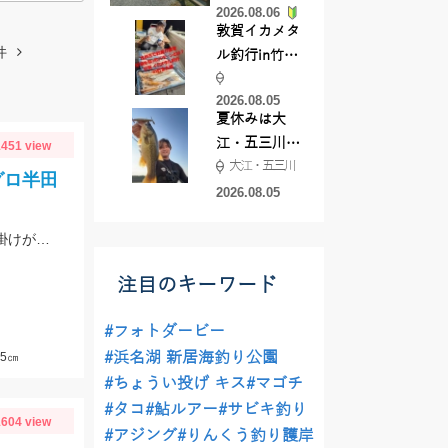
2026.08.06
てきました
敦賀イカメタ
件
ル釣行in竹宝
丸様 釣り方で
2026.08.05
釣果が激変！
夏休みは大
竿頭を取った
江・五三川で
451 view
パターンと
大江・五三川
バスフィッシ
は？
グロ半田
ング♪
2026.08.05
仕掛けは、‘‘うなぎアナゴぶっこみ仕掛‘‘を使用！ゴールドイソメや青イソメの房掛けがオススメ‼
注目のキーワード
#フォトダービー
#浜名湖 新居海釣り公園
5㎝
#ちょうい投げ キス
#マゴチ
#タコ
#鮎ルアー
#サビキ釣り
604 view
#アジング
#りんくう釣り護岸