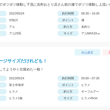
日
2022/05/24
釣行時間
06:30～16:30
付知川
ポイント
瀬
アユ
釣り方
友釣り
アユ25匹
サイズ
アユMAX16㎝
松山基宏
1
ージサイズだけれども！
してようやく仕留めた一枚！
日
2022/05/24
釣行時間
05:00～07:30
富士市海岸
ポイント
ヒラメ
ヒラメ
釣り方
サーフルアー
ヒラメ1枚
サイズ
ヒラメ45cm