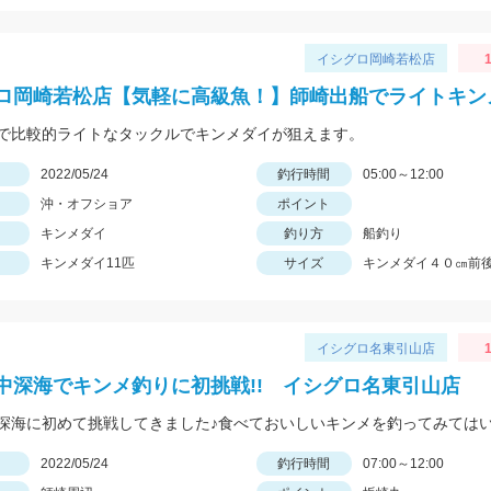
イシグロ岡崎若松店
1
ロ岡崎若松店【気軽に高級魚！】師崎出船でライトキン
で比較的ライトなタックルでキンメダイが狙えます。
日
2022/05/24
釣行時間
05:00～12:00
沖・オフショア
ポイント
キンメダイ
釣り方
船釣り
キンメダイ11匹
サイズ
キンメダイ４０㎝前
イシグロ名東引山店
1
中深海でキンメ釣りに初挑戦!! イシグロ名東引山店
日
2022/05/24
釣行時間
07:00～12:00