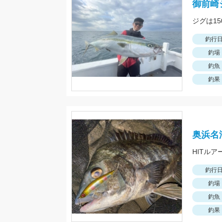
御前崎
ジグは1
釣行
釣場
釣魚
釣果
奥浜名
HITルア
釣行
釣場
釣魚
釣果