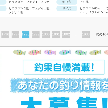
ヒラスズキ・フエダイ・メジナ
釣り方
その他
ヒラスズキ２匹、フエダイ１匹、
サイズ
ヒラスズキ65ｃｍ、
メジナ１匹
ｃｍ、メジナ40.5ｃ
ペ
1796
ペ
1797
カ
1798
ペ
1799
ペ
1800
ペ
1801
ペ
1802
…
1933
次の10
ー
ー
レ
ー
ー
ー
ー
ジ
ジ
ン
ジ
ジ
ジ
ジ
ト
ペ
ー
ジ