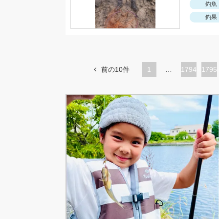
釣魚
釣果
前の10件
1
…
ペ
1794
ペ
1795
ー
ー
ジ
ジ