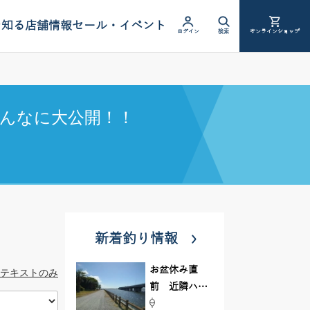
を知る
店舗情報
セール・イベント
ログイン
検索
オンラインショップ
んなに大公開！！
新着釣り情報
お盆休み直
テキストのみ
前 近隣ハゼ
釣り場調査し