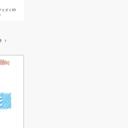
フエダイ49
ｍ
件