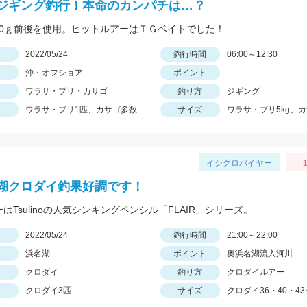
ジギング釣行！本命のカンパチは…？
50ｇ前後を使用。ヒットルアーはＴＧベイトでした！
日
2022/05/24
釣行時間
06:00～12:30
沖・オフショア
ポイント
ワラサ・ブリ・カサゴ
釣り方
ジギング
ワラサ・ブリ1匹、カサゴ多数
サイズ
ワラサ・ブリ5kg、カ
イシグロバイヤー
1
湖クロダイ釣果好調です！
ーはTsulinoの人気シンキングペンシル「FLAIR」シリーズ。
日
2022/05/24
釣行時間
21:00～22:00
浜名湖
ポイント
奥浜名湖流入河川
クロダイ
釣り方
クロダイルアー
クロダイ3匹
サイズ
クロダイ36・40・43