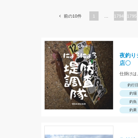
前の10件
1
…
ペ
1794
ペ
1795
ー
ー
ジ
ジ
夜釣り
店〇
釣行
釣場
釣魚
釣果