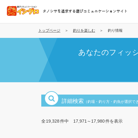
メ
イ
タノシサを追求する遊びコミュニケーションサイト
ン
コ
ン
トップページ
釣りを楽しむ
釣り情報
テ
ン
あなたのフィッ
ツ
に
移
動
詳細検索
（釣場・釣り方・釣魚が選択で
全
19,328
件中
17,971～17,980
件を表示