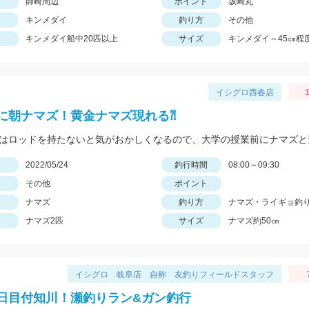
師崎周辺
ポイント
坂崎丸
キンメダイ
釣り方
その他
キンメダイ船中20匹以上
サイズ
キンメダイ～45㎝程
イシグロ西春店
1
に朝ナマズ！黄金ナマズ現れる⁈
日
2022/05/24
釣行時間
08:00～09:30
その他
ポイント
ナマズ
釣り方
ナマズ・ライギョ釣
ナマズ2匹
サイズ
ナマズ約50㎝
イシグロ 岐阜店 自称 友釣りフィールドスタッフ
日目付知川！瀬釣りラン&ガン釣行