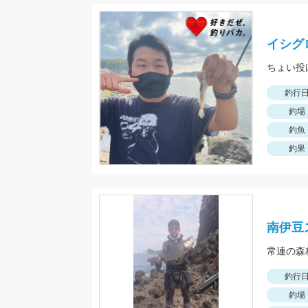
イシグ
ちょい投
釣行
釣場
釣魚
釣果
南伊豆
常連の森
釣行
釣場