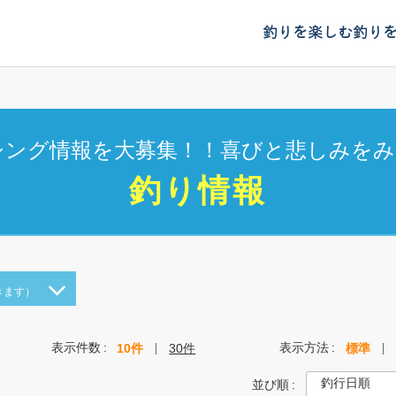
釣りを楽しむ
釣り
シング情報を大募集！！喜びと悲しみをみ
釣り情報
きます）
表示件数
表示方法
10件
30件
標準
並び順