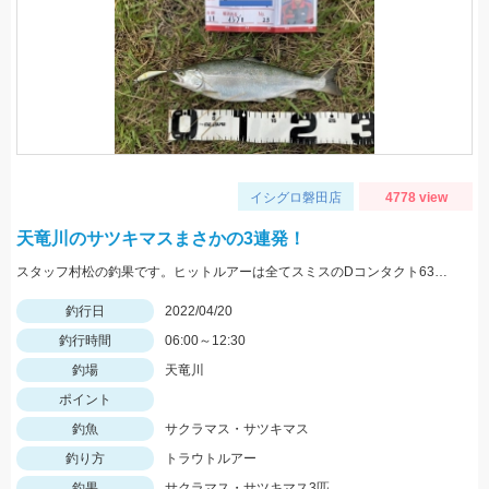
イシグロ磐田店
4778 view
天竜川のサツキマスまさかの3連発！
スタッフ村松の釣果です。ヒットルアーは全てスミスのDコンタクト63の鮎カラーです。今年はサツキマスが多そうです。
釣行日
2022/04/20
釣行時間
06:00～12:30
釣場
天竜川
ポイント
釣魚
サクラマス・サツキマス
釣り方
トラウトルアー
釣果
サクラマス・サツキマス3匹