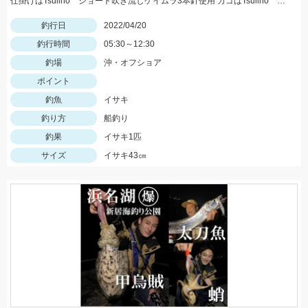
仕掛けはTsulino ショート吹き流しケイムラ3本針使用 カゴはTsulino ケイムラサビキロケット 棒付き使用 ケイムラの組み合わせで集魚力抜群！
釣行日
2022/04/20
釣行時間
05:30～12:30
釣場
沖・オフショア
ポイント
釣魚
イサキ
釣り方
船釣り
釣果
イサキ1匹
サイズ
イサキ43㎝