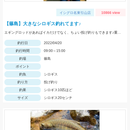
イシグロ名東引山店
10866 view
【篠島】大きなシロギス釣れてます♪
エギングロッドがあればイカだけでなく、ちょい投げ釣りもできます♪重りは7号前後がオススメです！
釣行日
2022/04/20
釣行時間
09:00～15:00
釣場
篠島
ポイント
釣魚
シロギス
釣り方
投げ釣り
釣果
シロギス10匹ほど
サイズ
シロギス20センチ