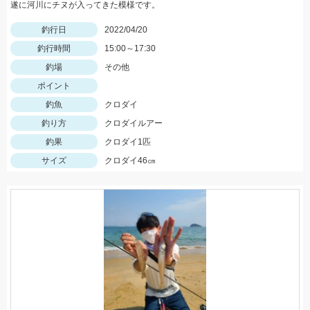
遂に河川にチヌが入ってきた模様です。
釣行日
2022/04/20
釣行時間
15:00～17:30
釣場
その他
ポイント
釣魚
クロダイ
釣り方
クロダイルアー
釣果
クロダイ1匹
サイズ
クロダイ46㎝