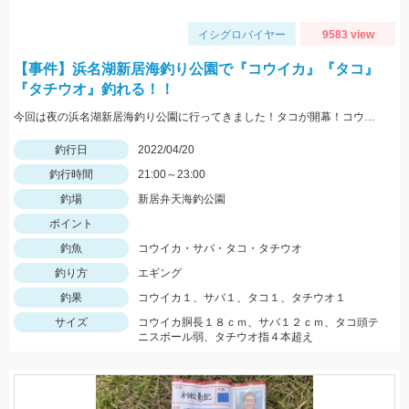
イシグロバイヤー
9583 view
【事件】浜名湖新居海釣り公園で『コウイカ』『タコ』
『タチウオ』釣れる！！
今回は夜の浜名湖新居海釣り公園に行ってきました！タコが開幕！コウイカも釣れて、さらにデカタチウオまで！！今の浜名湖はかなり活性高いです！
釣行日
2022/04/20
釣行時間
21:00～23:00
釣場
新居弁天海釣公園
ポイント
釣魚
コウイカ・サバ・タコ・タチウオ
釣り方
エギング
釣果
コウイカ１、サバ１、タコ１、タチウオ１
サイズ
コウイカ胴長１８ｃｍ、サバ１２ｃｍ、タコ頭テ
ニスボール弱、タチウオ指４本超え