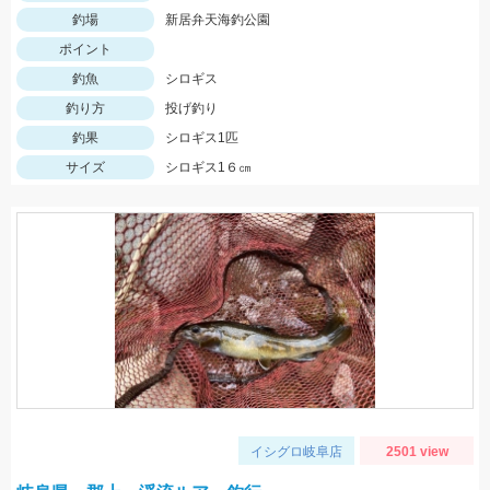
釣場
新居弁天海釣公園
ポイント
釣魚
シロギス
釣り方
投げ釣り
釣果
シロギス1匹
サイズ
シロギス1６㎝
イシグロ岐阜店
2501 view