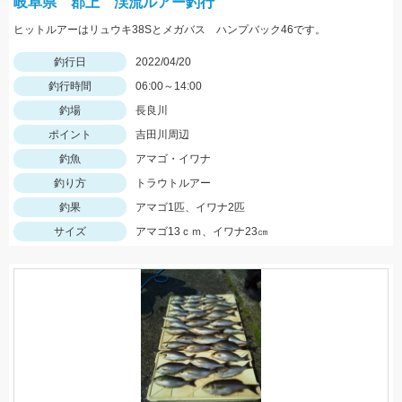
岐阜県 郡上 渓流ルアー釣行
ヒットルアーはリュウキ38Sとメガバス ハンプバック46です。
釣行日
2022/04/20
釣行時間
06:00～14:00
釣場
長良川
ポイント
吉田川周辺
釣魚
アマゴ・イワナ
釣り方
トラウトルアー
釣果
アマゴ1匹、イワナ2匹
サイズ
アマゴ13ｃｍ、イワナ23㎝