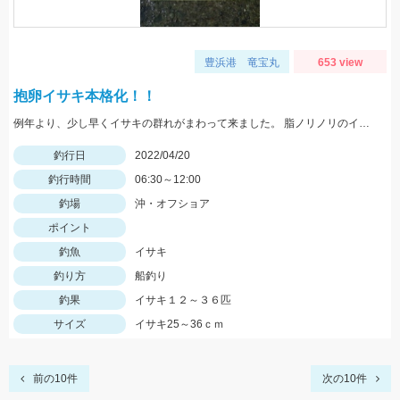
豊浜港 竜宝丸
653 view
抱卵イサキ本格化！！
例年より、少し早くイサキの群れがまわって来ました。 脂ノリノリのイサキばかりですよ。
釣行日
2022/04/20
釣行時間
06:30～12:00
釣場
沖・オフショア
ポイント
釣魚
イサキ
釣り方
船釣り
釣果
イサキ１２～３６匹
サイズ
イサキ25～36ｃｍ
前の10件
次の10件