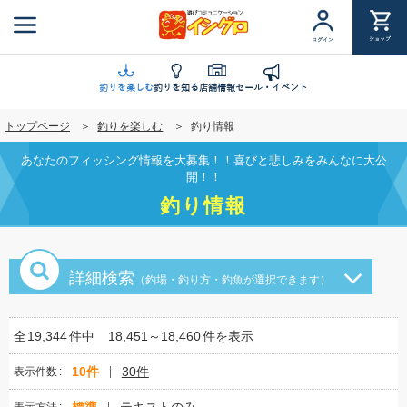
メ
イ
ショップ
ログイン
ン
コ
ン
釣りを楽しむ
釣りを知る
店舗情報
セール・イベント
テ
トップページ
釣りを楽しむ
釣り情報
ン
ツ
あなたのフィッシング情報を大募集！！喜びと悲しみをみんなに大公
に
開！！
移
釣り情報
動
詳細検索
（釣場・釣り方・釣魚が選択できます）
全
19,344
件中
18,451～18,460
件を表示
10件
30件
表示件数