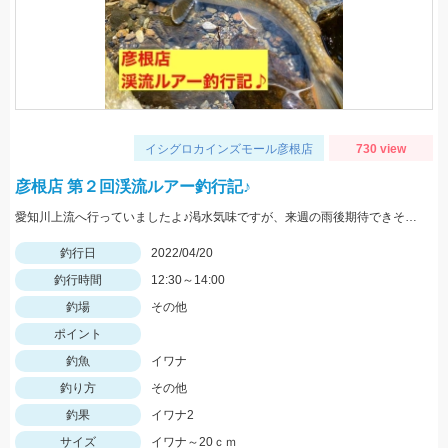
イシグロカインズモール彦根店
730 view
彦根店 第２回渓流ルアー釣行記♪
愛知川上流へ行っていましたよ♪渇水気味ですが、来週の雨後期待できそうです！
釣行日
2022/04/20
釣行時間
12:30～14:00
釣場
その他
ポイント
釣魚
イワナ
釣り方
その他
釣果
イワナ2
サイズ
イワナ～20ｃｍ