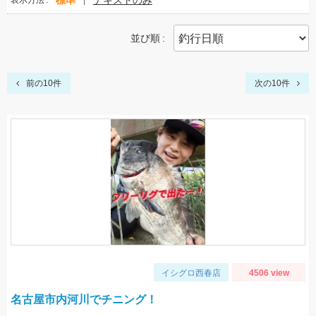
標準
テキストのみ
表示方法
並び順
前の10件
次の10件
イシグロ西春店
4506 view
名古屋市内河川でチニング！