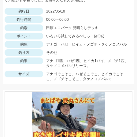
サバ狙いも不在でした。まあそんなもんさ♪残念。
釣行日
2022/05/10
釣行時間
00:00～06:00
釣場
田原エコパーク 見晴らしデッキ
ポイント
いろいろ試してみるべしっ！(≧◇≦)
釣魚
アナゴ・ハゼ・ヒイカ・メゴチ・タケノコメバル
釣り方
その他
釣果
アナゴ1匹、ハゼ1匹、ヒイカ1パイ、メゴチ1匹、
タケノコメバルリリース。
サイズ
アナゴそこそこ、ハゼそこそこ、ヒイカそこそ
こ、メゴチそこそこ、タケノコメバルミニ