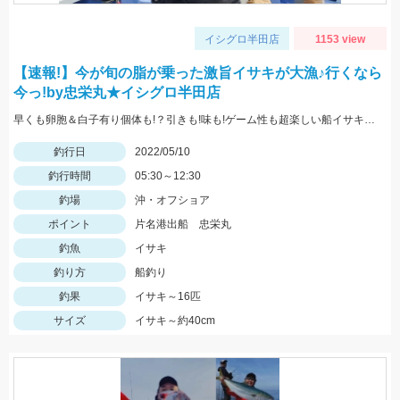
イシグロ半田店
1153 view
【速報!】今が旬の脂が乗った激旨イサキが大漁♪行くなら
今っ!by忠栄丸★イシグロ半田店
早くも卵胞＆白子有り個体も!？引きも!味も!ゲーム性も超楽しい船イサキ釣りみなさんもぜひ!!
釣行日
2022/05/10
釣行時間
05:30～12:30
釣場
沖・オフショア
ポイント
片名港出船 忠栄丸
釣魚
イサキ
釣り方
船釣り
釣果
イサキ～16匹
サイズ
イサキ～約40cm