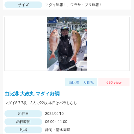
サイズ
マダイ速報！、ワラサ・ブリ速報！
由比港 大政丸
690 view
由比港 大政丸 マダイ好調
マダイ8.7.7枚 3人で22枚 本日はバラしなし
釣行日
2022/05/10
釣行時間
06:00～11:00
釣場
静岡・清水周辺