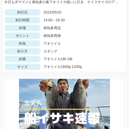
今日も夕マズメと南知多の春アオリイカ狙いに行き、ナイスサイズのアオリイカに出会えました‼️
釣行日
2022/05/10
釣行時間
14:00～16:30
釣場
南知多周辺
ポイント
南知多西側
釣魚
アオリイカ
釣り方
エギング
釣果
アオリイカ1杯 1杯
サイズ
アオリイカ1600g 1200g