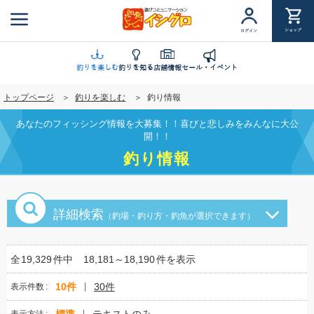
メ
イ
ショップ
ログイン
ン
コ
ン
釣りを楽しむ
釣りを知る
店舗情報
セール・イベント
テ
トップページ
釣りを楽しむ
釣り情報
ン
ツ
あなたのフィッシング情報を大募集！！喜びと悲しみをみんなに大公
に
開！！
移
釣り情報
動
詳細検索
（釣場・釣り方・釣魚が選択できます）
全
19,329
件中
18,181～18,190
件を表示
10件
30件
表示件数