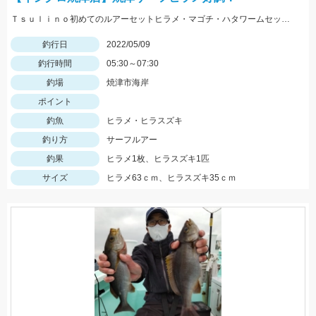
Ｔｓｕｌｉｎｏ初めてのルアーセットヒラメ・マゴチ・ハタワームセットにヒット！連休前からヒラメが上がってます！
釣行日
2022/05/09
釣行時間
05:30～07:30
釣場
焼津市海岸
ポイント
釣魚
ヒラメ・ヒラスズキ
釣り方
サーフルアー
釣果
ヒラメ1枚、ヒラスズキ1匹
サイズ
ヒラメ63ｃｍ、ヒラスズキ35ｃｍ