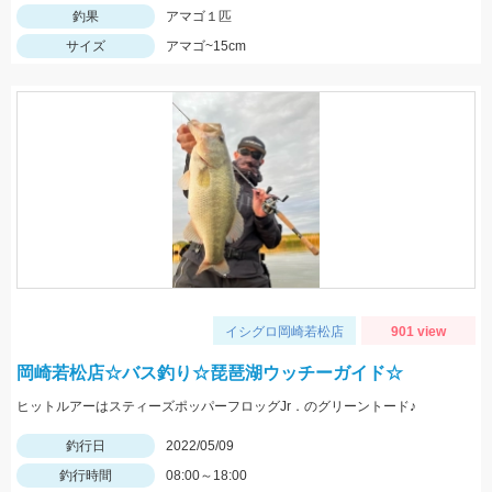
釣果
アマゴ１匹
サイズ
アマゴ~15cm
イシグロ岡崎若松店
901 view
岡崎若松店☆バス釣り☆琵琶湖ウッチーガイド☆
ヒットルアーはスティーズポッパーフロッグJr．のグリーントード♪
釣行日
2022/05/09
釣行時間
08:00～18:00