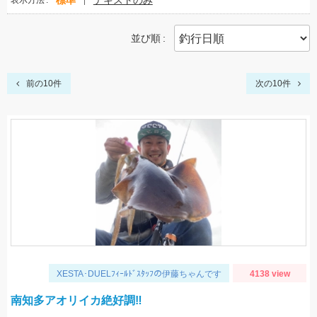
標準
テキストのみ
表示方法
並び順
前の10件
次の10件
XESTA･DUELﾌｨｰﾙﾄﾞｽﾀｯﾌの伊藤ちゃんです
4138 view
南知多アオリイカ絶好調‼️