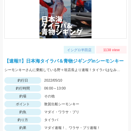
イシグロ半田店
1138 view
【速報!!】日本海タイラバ＆青物ジギングinシーモンキー
シーモンキーさんに乗船している野々垣店長より速報！タイラバはなみだま！ジグはブリードジグが絶好調！
釣行日
2022/05/10
釣行時間
06:00～13:00
釣場
その他
ポイント
敦賀出船シーモンキー
釣魚
マダイ・ワラサ・ブリ
釣り方
タイラバ
釣果
マダイ速報！、ワラサ・ブリ速報！