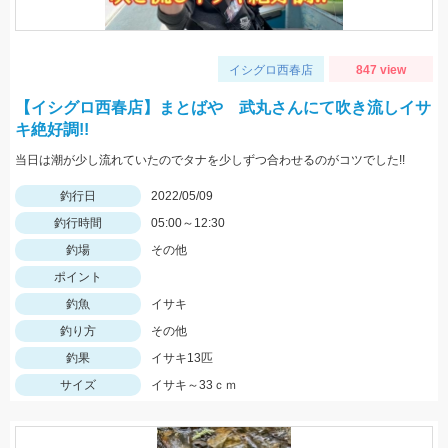
イシグロ西春店
847 view
【イシグロ西春店】まとばや 武丸さんにて吹き流しイサ
キ絶好調!!
当日は潮が少し流れていたのでタナを少しずつ合わせるのがコツでした!!
釣行日
2022/05/09
釣行時間
05:00～12:30
釣場
その他
ポイント
釣魚
イサキ
釣り方
その他
釣果
イサキ13匹
サイズ
イサキ～33ｃｍ