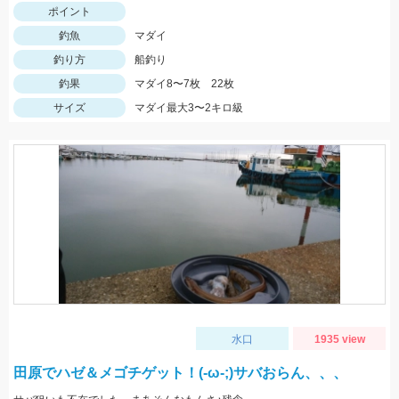
ポイント
釣魚
マダイ
釣り方
船釣り
釣果
マダイ8〜7枚 22枚
サイズ
マダイ最大3〜2キロ級
水口
1935 view
田原でハゼ＆メゴチゲット！(-ω-;)サバおらん、、、