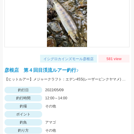
イシグロカインズモール彦根店
581 view
彦根店 第４回目渓流ルアー釣行♪
【ヒットルアー】メジャークラフト：エデン45S(レーザーピンクヤマメ) まだまだ楽しめそうですよ♪
釣行日
2022/05/09
釣行時間
12:00～14:00
釣場
その他
ポイント
釣魚
アマゴ
釣り方
その他