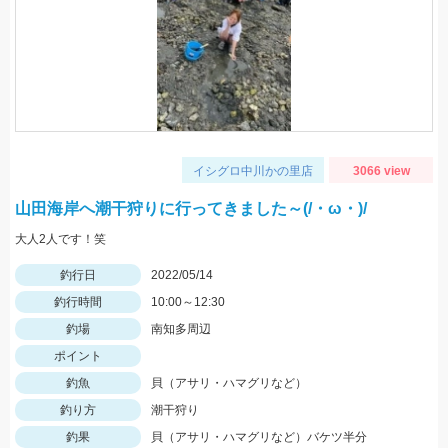
イシグロ中川かの里店
3066 view
山田海岸へ潮干狩りに行ってきました～(/・ω・)/
大人2人です！笑
釣行日
2022/05/14
釣行時間
10:00～12:30
釣場
南知多周辺
ポイント
釣魚
貝（アサリ・ハマグリなど）
釣り方
潮干狩り
釣果
貝（アサリ・ハマグリなど）バケツ半分