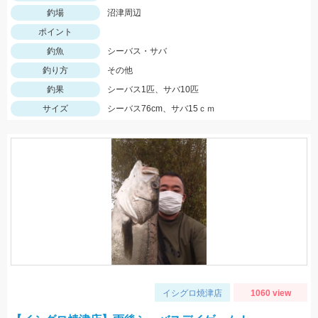
釣場
沼津周辺
ポイント
釣魚
シーバス・サバ
釣り方
その他
釣果
シーバス1匹、サバ10匹
サイズ
シーバス76cm、サバ15ｃｍ
イシグロ焼津店
1060 view