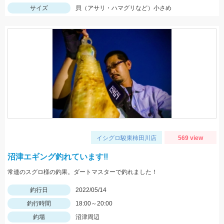
サイズ
貝（アサリ・ハマグリなど）小さめ
イシグロ駿東柿田川店
569 view
沼津エギング釣れています‼
常連のスグロ様の釣果。ダートマスターで釣れました！
釣行日
2022/05/14
釣行時間
18:00～20:00
釣場
沼津周辺