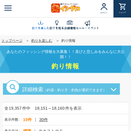
メ
イ
ショップ
ログイン
ン
コ
ン
釣りを楽しむ
釣りを知る
店舗情報
セール・イベント
テ
トップページ
釣りを楽しむ
釣り情報
ン
ツ
あなたのフィッシング情報を大募集！！喜びと悲しみをみんなに大公
に
開！！
移
釣り情報
動
詳細検索
（釣場・釣り方・釣魚が選択できます）
全
19,357
件中
18,151～18,160
件を表示
10件
30件
表示件数