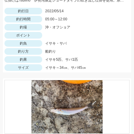
仕掛けはTsulino 伊勢湾限定ショートタイプの吹き流し仕掛を使用。糸絡みも少なくオススメです！
釣行日
2022/05/14
釣行時間
05:00～12:00
釣場
沖・オフショア
ポイント
釣魚
イサキ・サバ
釣り方
船釣り
釣果
イサキ5匹、サバ1匹
サイズ
イサキ～34㎝、サバ45㎝