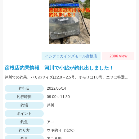
イシグロカインズモール彦根店
2306 view
彦根店釣果情報 河川で小鮎が釣れ出しました！
芹川での釣果、ハリのサイズは2.0～2.5号、オモリは1.0号、エサは特選小鮎まきえと鮎乱舞を混ぜて使用。
釣行日
2022/05/14
釣行時間
09:00～11:30
釣場
芹川
ポイント
釣魚
アユ
釣り方
ウキ釣り（淡水）
釣果
アユ５匹