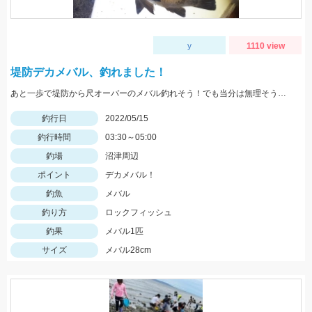
y
1110 view
堤防デカメバル、釣れました！
あと一歩で堤防から尺オーバーのメバル釣れそう！でも当分は無理そうです。
釣行日
2022/05/15
釣行時間
03:30～05:00
釣場
沼津周辺
ポイント
デカメバル！
釣魚
メバル
釣り方
ロックフィッシュ
釣果
メバル1匹
サイズ
メバル28cm