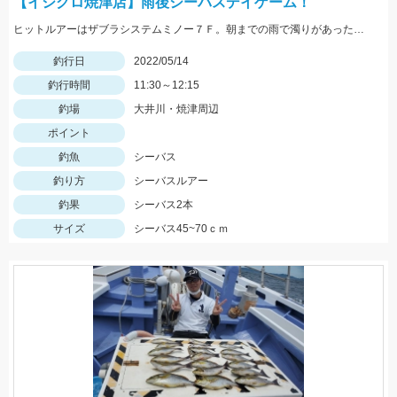
【イシグロ焼津店】雨後シーバスデイゲーム！
ヒットルアーはザブラシステムミノー７Ｆ。朝までの雨で濁りがあったので高活性でした！
釣行日
2022/05/14
釣行時間
11:30～12:15
釣場
大井川・焼津周辺
ポイント
釣魚
シーバス
釣り方
シーバスルアー
釣果
シーバス2本
サイズ
シーバス45~70ｃｍ