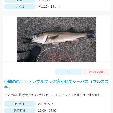
サイズ
アユ10～13ｃｍ
K1
2323 view
小鯖の仇！！トレブルフック泳がせでシーバス（マルスズ
キ）
コマセ無し投げサビキで小鯖を釣り、トレブルフック首掛けで泳がせして10分でシーバスヒット。
釣行日
2022/05/14
釣行時間
16:00～17:00