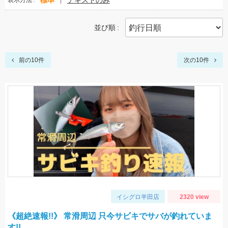
標準
テキストのみ
表示方法
並び順
前の10件
次の10件
イシグロ半田店
2320 view
《超絶速報!!》 常滑周辺 只今サビキでサバが釣れていま
す!!