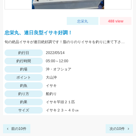
忠栄丸
488 view
忠栄丸、連日良型イサキ好調！
旬の絶品イサキが連日絶好調です！脂のりのりイサキを釣りに来て下さいね。チャンスですよ
釣行日
2022/05/14
釣行時間
05:00～12:00
釣場
沖・オフショア
ポイント
大山沖
釣魚
イサキ
釣り方
船釣り
釣果
イサキ竿頭２１匹
サイズ
イサキ２３～４０㎝
前の10件
次の10件