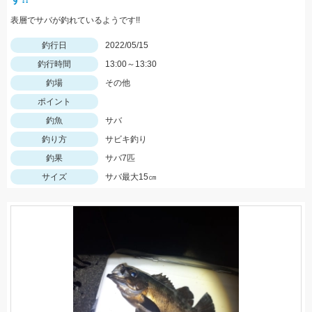
表層でサバが釣れているようです!!
釣行日
2022/05/15
釣行時間
13:00～13:30
釣場
その他
ポイント
釣魚
サバ
釣り方
サビキ釣り
釣果
サバ7匹
サイズ
サバ最大15㎝