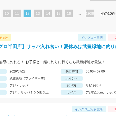
ペ
10
ペ
11
カ
12
ペ
13
ペ
14
ペ
15
ペ
16
…
1936
次の10件
ー
ー
レ
ー
ー
ー
ー
ジ
ジ
ン
ジ
ジ
ジ
ジ
ト
者向け
イシグロ半田店
ペ
グロ半田店】サッパ入れ食い！夏休みは武豊緑地に釣り
ー
ジ
無限に釣れる！ お子様と一緒に釣りに行くなら武豊緑地が最強！
日
2026/07/28
釣行時間
05:00～07:00
武豊緑地（ファイザー前）
ポイント
アジ・サッパ
釣り方
サビキ釣り
アジ4、サッパ１００匹以上
サイズ
アジ約15cm、サッパ1
イシグロ三河安城店