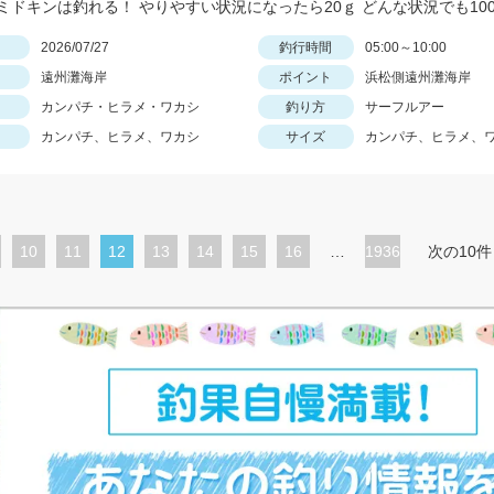
日
2026/07/27
釣行時間
05:00～10:00
遠州灘海岸
ポイント
浜松側遠州灘海岸
カンパチ・ヒラメ・ワカシ
釣り方
サーフルアー
カンパチ、ヒラメ、ワカシ
サイズ
カンパチ、ヒラメ、
ペ
10
ペ
11
カ
12
ペ
13
ペ
14
ペ
15
ペ
16
…
1936
次の10件
ー
ー
レ
ー
ー
ー
ー
ジ
ジ
ン
ジ
ジ
ジ
ジ
ト
ペ
ー
ジ