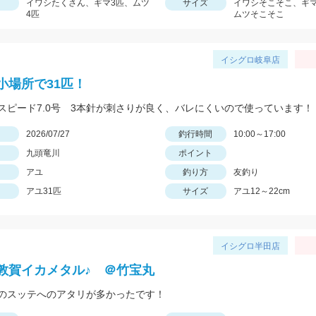
イワシたくさん、ギマ3匹、ムツ
サイズ
イワシそこそこ、ギ
4匹
ムツそこそこ
イシグロ岐阜店
小場所で31匹！
スピード7.0号 3本針が刺さりが良く、バレにくいので使っています！
日
2026/07/27
釣行時間
10:00～17:00
九頭竜川
ポイント
アユ
釣り方
友釣り
アユ31匹
サイズ
アユ12～22cm
イシグロ半田店
敦賀イカメタル♪ ＠竹宝丸
のスッテへのアタリが多かったです！