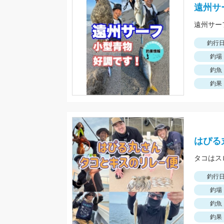
遠州サ
釣行
釣場
釣魚
釣果
はぴる
タコはス
釣行
釣場
釣魚
釣果