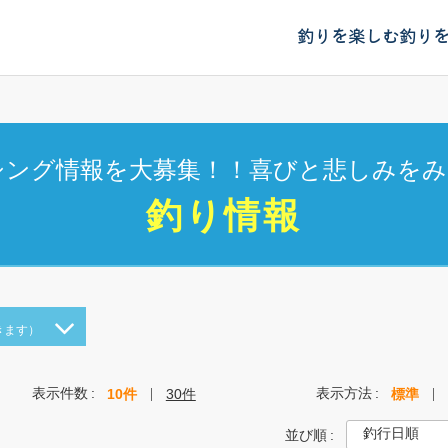
釣りを楽しむ
釣り
シング情報を大募集！！喜びと悲しみをみ
釣り情報
きます）
表示件数
表示方法
10件
30件
標準
並び順