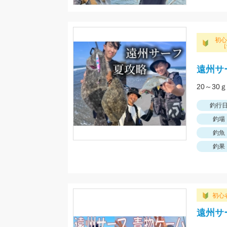
初
遠州サ
20～3
釣行
釣場
釣魚
釣果
初心
遠州サ