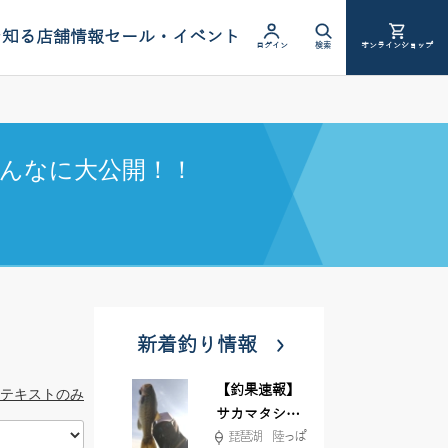
を知る
店舗情報
セール・イベント
ログイン
検索
オンラインショップ
んなに大公開！！
新着釣り情報
【釣果速報】
テキストのみ
サカマタシャ
琵琶湖 陸っぱ
ッド6インチ