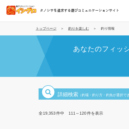
メ
イ
タノシサを追求する遊びコミュニケーションサイト
ン
コ
ン
トップページ
釣りを楽しむ
釣り情報
テ
ン
あなたのフィッ
ツ
に
移
動
詳細検索
（釣場・釣り方・釣魚が選択で
全
19,353
件中
111～120
件を表示