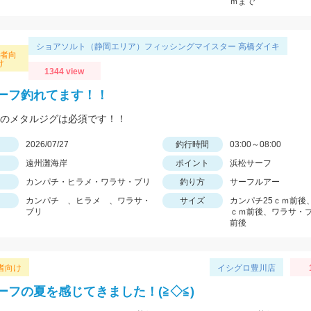
ｍまで
ショアソルト（静岡エリア）フィッシングマイスター 高橋ダイキ
心者向
け
1344 view
ーフ釣れてます！！
0ｇのメタルジグは必須です！！
日
2026/07/27
釣行時間
03:00～08:00
遠州灘海岸
ポイント
浜松サーフ
カンパチ・ヒラメ・ワラサ・ブリ
釣り方
サーフルアー
カンパチ 、ヒラメ 、ワラサ・
サイズ
カンパチ25ｃｍ前後
ブリ
ｃｍ前後、ワラサ・ブ
前後
者向け
イシグロ豊川店
ーフの夏を感じてきました！(≧◇≦)