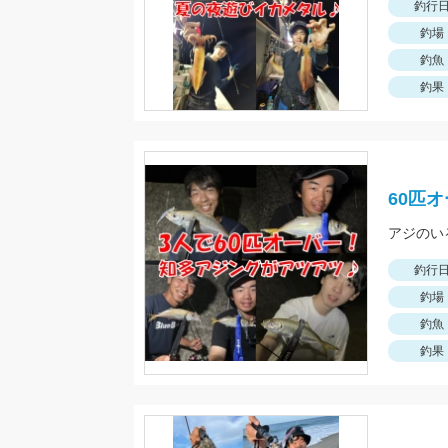
釣行
釣場
釣魚
釣果
60匹
アジのい
釣行
釣場
釣魚
釣果