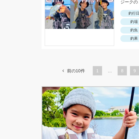
釣行
釣場
釣魚
釣果
前の10件
1
…
ペ
8
ペ
9
ー
ー
ジ
ジ