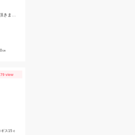
遠州サーフで、アブコ・ショゴが高活性！ソゲもGET！（オールリリースさせて頂きました）ヒットルアーは、ジーク Ｆサーディン20ｇ 20ｇのサイズ感が良かったです！
0㎝
79 view
ギス15ｃ