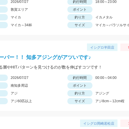
日
2026/07/27
釣行時間
18:00～23:00
敦賀エリア
ポイント
マイカ
釣り方
イカメタル
マイカ～34杯
サイズ
マイカ～パラソルサ
イシグロ半田店
オーバー！！ 知多アジングがアツいです♪
る層やHITパターンを見つけるのが数を伸ばすコツです！
日
2026/07/27
釣行時間
00:00～04:00
南知多周辺
ポイント
アジ
釣り方
アジング
アジ60匹以上
サイズ
アジ8cm～12cm程
イシグロ岡崎若松店