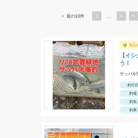
前の10件
1
…
ペ
8
ペ
9
ー
ー
ジ
ジ
初心
【イシ
う！
サッパが
釣行
釣場
釣魚
釣果