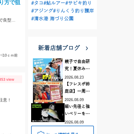
り方で狙
#タコ
#鮎ルアー
#サビキ釣り
#アジング
#りんくう釣り護岸
#清水港 海づり公園
アジ・良型のサッパは底、サッパの数釣りは表層で釣れました！ハゼは蛎殻周辺で良型が良く上がりました。
新着店舗ブログ
パ10ｃｍ前
親子で自由研
究！夏休みに
釣りデビュー
2026.08.23
353 view
【フレスポ鈴
鹿店】一周年
記念セール開
注意！
2026.08.09
催中！新製品
細い先径と強
ルアーロッド
いベリーをど
もお買い
う活かすか |
2026.08.09
得！！！
LOGIGEAR AJ