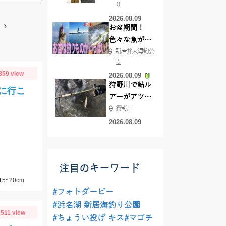
り
で50ジャスト
2026.08.09
ゲット!!
お盆期間！
色々な魚が沢
新居弁天海釣公
山釣れてます
園
よ！
359 view
2026.08.09
狩野川で鮎ル
に行こ
アーがアツ
狩野川
い！！
2026.08.09
注目のキーワード
5~20cm
#フォトダービー
#浜名湖 新居海釣り公園
1511 view
#ちょうい投げ キス
#マゴチ