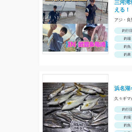
三河湾
える！
釣行
釣場
釣魚
釣果
浜名湖
久々ギマ
釣行
釣場
釣魚