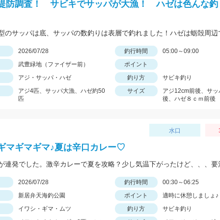
堤防調査！ サビキでサッパが大漁！ ハゼは色んな釣
日
2026/07/28
釣行時間
05:00～09:00
武豊緑地（ファイザー前）
ポイント
アジ・サッパ・ハゼ
釣り方
サビキ釣り
アジ4匹、サッパ大漁、ハゼ約50
サイズ
アジ12cm前後、サッ
匹
後、ハゼ８ｃｍ前後
水口
ギマギマギマ♪夏は辛口カレー♡
が連発でした。激辛カレーで夏を攻略？少し気温下がったけど、、、要
日
2026/07/28
釣行時間
00:30～06:25
新居弁天海釣公園
ポイント
適時に休憩しましょ♪
イワシ・ギマ・ムツ
釣り方
サビキ釣り