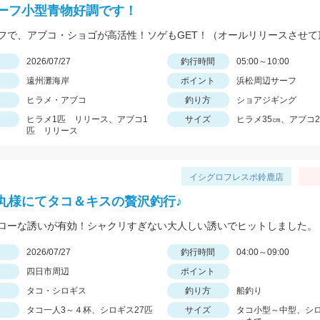
ーフ小型青物好調です！
日
2026/07/27
釣行時間
05:00～10:00
遠州灘海岸
ポイント
浜松周辺サーフ
ヒラメ・アブコ
釣り方
ショアジギング
ヒラメ1匹 リリース、アブコ1
サイズ
ヒラメ35㎝、アブコ2
匹 リリース
イシグロフレスポ鈴鹿店
丸様にてタコ＆キスの贅沢釣行♪
ローな誘いが有効！シャクリすぎない大人しい誘いでヒットしました。
日
2026/07/27
釣行時間
04:00～09:00
四日市周辺
ポイント
タコ・シロギス
釣り方
船釣り
タコ一人3～４杯、シロギス27匹
サイズ
タコ小型～中型、シロ