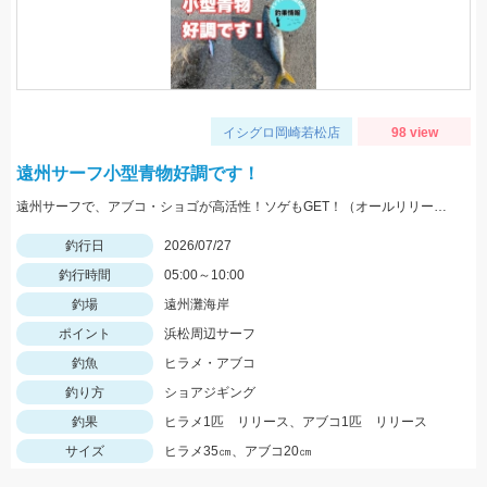
イシグロ岡崎若松店
98 view
遠州サーフ小型青物好調です！
遠州サーフで、アブコ・ショゴが高活性！ソゲもGET！（オールリリースさせて頂きました）ヒットルアーは、ジーク Ｆサーディン20ｇ 20ｇのサイズ感が良かったです！
釣行日
2026/07/27
釣行時間
05:00～10:00
釣場
遠州灘海岸
ポイント
浜松周辺サーフ
釣魚
ヒラメ・アブコ
釣り方
ショアジギング
釣果
ヒラメ1匹 リリース、アブコ1匹 リリース
サイズ
ヒラメ35㎝、アブコ20㎝