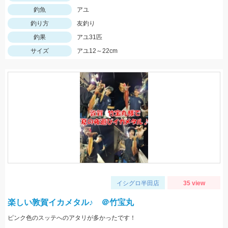
釣魚
アユ
釣り方
友釣り
釣果
アユ31匹
サイズ
アユ12～22cm
イシグロ半田店
35 view
楽しい敦賀イカメタル♪ ＠竹宝丸
ピンク色のスッテへのアタリが多かったです！