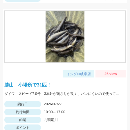
イシグロ岐阜店
25 view
勝山 小場所で31匹！
ダイワ スピード7.0号 3本針が刺さりが良く、バレにくいので使っています！
釣行日
2026/07/27
釣行時間
10:00～17:00
釣場
九頭竜川
ポイント