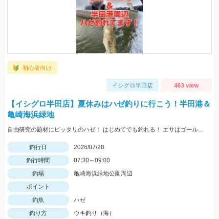
初心者向け
イシグロ半田店
463 view
【イシグロ半田店】夏休みはハゼ釣りに行こう！半田港＆
亀崎海浜緑地
自由研究の題材にピッタリのハゼ！ はじめてでも釣れる！ エサはゴールドイソメが最強！
釣行日
2026/07/28
釣行時間
07:30～09:00
釣場
亀崎海浜緑地公園周辺
ポイント
釣魚
ハゼ
釣り方
ウキ釣り（海）