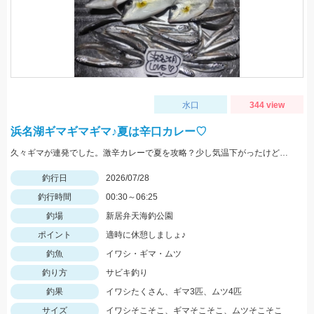
水口
344 view
浜名湖ギマギマギマ♪夏は辛口カレー♡
久々ギマが連発でした。激辛カレーで夏を攻略？少し気温下がったけど、、、要注意！
釣行日
2026/07/28
釣行時間
00:30～06:25
釣場
新居弁天海釣公園
ポイント
適時に休憩しましょ♪
釣魚
イワシ・ギマ・ムツ
釣り方
サビキ釣り
釣果
イワシたくさん、ギマ3匹、ムツ4匹
サイズ
イワシそこそこ、ギマそこそこ、ムツそこそこ