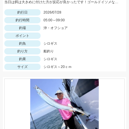
当日は餌は大きめに付けた方が反応が良かったです！ゴールドイソメなら半分にカットした物、石ゴカイなら２～３匹房掛けが好反応！
釣行日
2026/07/28
釣行時間
05:00～09:00
釣場
沖・オフショア
ポイント
釣魚
シロギス
釣り方
船釣り
釣果
シロギス
サイズ
シロギス～20ｃｍ