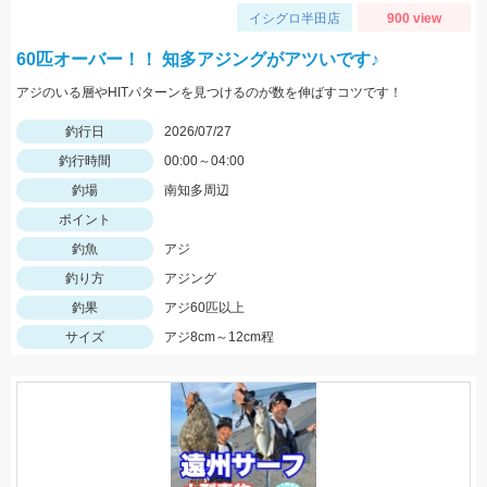
イシグロ半田店
900 view
60匹オーバー！！ 知多アジングがアツいです♪
アジのいる層やHITパターンを見つけるのが数を伸ばすコツです！
釣行日
2026/07/27
釣行時間
00:00～04:00
釣場
南知多周辺
ポイント
釣魚
アジ
釣り方
アジング
釣果
アジ60匹以上
サイズ
アジ8cm～12cm程