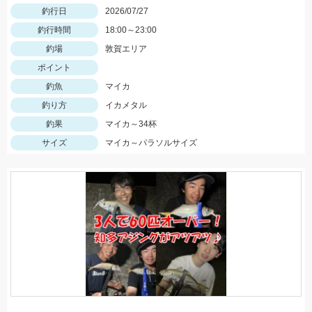
釣行日
2026/07/27
釣行時間
18:00～23:00
釣場
敦賀エリア
ポイント
釣魚
マイカ
釣り方
イカメタル
釣果
マイカ～34杯
サイズ
マイカ～パラソルサイズ