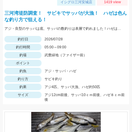
イシグロ三河安城店
1419 view
三河湾堤防調査！ サビキでサッパが大漁！ ハゼは色ん
な釣り方で狙える！
アジ・良型のサッパは底、サッパの数釣りは表層で釣れました！ハゼは蛎殻周辺で良型が良く上がりました。
釣行日
2026/07/28
釣行時間
05:00～09:00
釣場
武豊緑地（ファイザー前）
ポイント
釣魚
アジ・サッパ・ハゼ
釣り方
サビキ釣り
釣果
アジ4匹、サッパ大漁、ハゼ約50匹
サイズ
アジ12cm前後、サッパ10ｃｍ前後、ハゼ８ｃｍ前
後