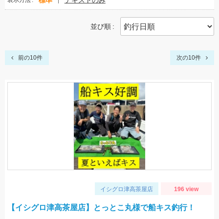
標準
テキストのみ
表示方法
並び順
前の10件
次の10件
イシグロ津高茶屋店
196 view
【イシグロ津高茶屋店】とっとこ丸様で船キス釣行！