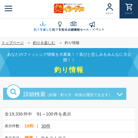
メ
イ
ショップ
ログイン
ン
コ
ン
釣りを楽しむ
釣りを知る
店舗情報
セール・イベント
テ
トップページ
釣りを楽しむ
釣り情報
ン
ツ
あなたのフィッシング情報を大募集！！喜びと悲しみをみんなに大公
に
開！！
移
釣り情報
動
詳細検索
（釣場・釣り方・釣魚が選択できます）
全
19,336
件中
91～100
件を表示
10件
30件
表示件数