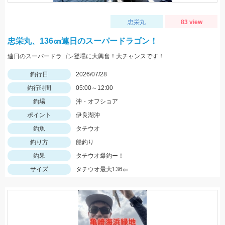
忠栄丸
83 view
忠栄丸、136㎝連日のスーパードラゴン！
連日のスーパードラゴン登場に大興奮！大チャンスです！
釣行日
2026/07/28
釣行時間
05:00～12:00
釣場
沖・オフショア
ポイント
伊良湖沖
釣魚
タチウオ
釣り方
船釣り
釣果
タチウオ爆釣ー！
サイズ
タチウオ最大136㎝