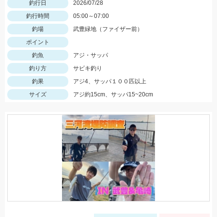
釣行日
2026/07/28
釣行時間
05:00～07:00
釣場
武豊緑地（ファイザー前）
ポイント
釣魚
アジ・サッパ
釣り方
サビキ釣り
釣果
アジ4、サッパ１００匹以上
サイズ
アジ約15cm、サッパ15~20cm