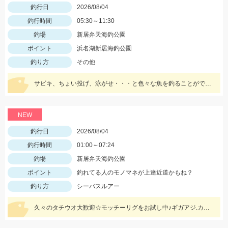
釣行日
2026/08/04
釣行時間
05:30～11:30
釣場
新居弁天海釣公園
ポイント
浜名湖新居海釣公園
釣り方
その他
サビキ、ちょい投げ、泳がせ・・・と色々な魚を釣ることができるので仕掛けも何種類か用意していけば楽しむことができますよ！
NEW
釣行日
2026/08/04
釣行時間
01:00～07:24
釣場
新居弁天海釣公園
ポイント
釣れてる人のモノマネが上達近道かもね？
釣り方
シーバスルアー
久々のタチウオ大歓迎☆モッチーリグをお試し中♪ギガアジ.カマスどこじゃ？