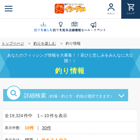
メ
イ
ショップ
ログイン
ン
コ
ン
釣りを楽しむ
釣りを知る
店舗情報
セール・イベント
テ
トップページ
釣りを楽しむ
釣り情報
ン
ツ
あなたのフィッシング情報を大募集！！喜びと悲しみをみんなに大公
に
開！！
移
釣り情報
動
詳細検索
（釣場・釣り方・釣魚が選択できます）
全
19,324
件中
1～10
件を表示
10件
30件
表示件数