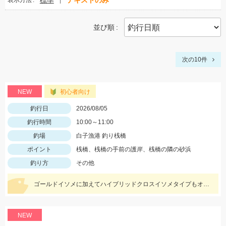
標準
テキストのみ
表示方法
並び順
次の10件
NEW
初心者向け
釣行日
2026/08/05
釣行時間
10:00～11:00
釣場
白子漁港 釣り桟橋
ポイント
桟橋、桟橋の手前の護岸、桟橋の隣の砂浜
釣り方
その他
ゴールドイソメに加えてハイブリッドクロスイソメタイプもオススメです!
NEW