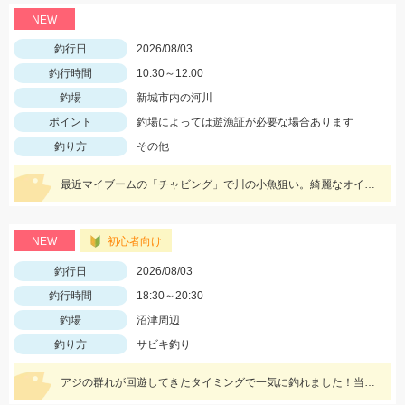
NEW
釣行日
2026/08/03
釣行時間
10:30～12:00
釣場
新城市内の河川
ポイント
釣場によっては遊漁証が必要な場合あります
釣り方
その他
最近マイブームの「チャビング」で川の小魚狙い。綺麗なオイカワが飛び出しました♪途中からはブラックバスの子供がスプーンやスピナーに連続ヒットしてきました。
NEW
初心者向け
釣行日
2026/08/03
釣行時間
18:30～20:30
釣場
沼津周辺
釣り方
サビキ釣り
アジの群れが回遊してきたタイミングで一気に釣れました！当日は、のべ竿と豆アジマッチ・スピード餌つけ器仕掛・生アミエビなどを使用しました。