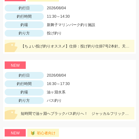
釣行日
2026/08/04
釣行時間
11:30～14:30
釣場
新舞子マリンパーク釣り施設
釣り方
投げ釣り
【ちょい投げ釣りオススメ】仕掛：投げ釣り仕掛7号2本針。天秤：7号。エサ：石ゴカイorゴールドイソメ。誘い方：サビいて止めての繰り返し。
NEW
釣行日
2026/08/04
釣行時間
16:30～17:30
釣場
油ヶ淵水系
釣り方
バス釣り
短時間で油ヶ淵へブラックバス釣りへ！ ジャッカルフリックシェイク3.8のノーシンカーワッキーでGET!
NEW
初心者向け