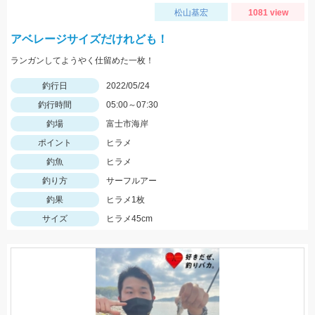
松山基宏
1081 view
アベレージサイズだけれども！
ランガンしてようやく仕留めた一枚！
釣行日
2022/05/24
釣行時間
05:00～07:30
釣場
富士市海岸
ポイント
ヒラメ
釣魚
ヒラメ
釣り方
サーフルアー
釣果
ヒラメ1枚
サイズ
ヒラメ45cm