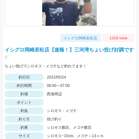
イシグロ岡崎若松店
1316 view
イシグロ岡崎若松店【速報！】三河湾ちょい投げ好調です
♪
ちょい投げでシロギス・メゴチなど釣れてます！
釣行日
2022/05/24
釣行時間
06:00～07:00
釣場
西浦周辺
ポイント
釣魚
シロギス・メゴチ
釣り方
投げ釣り
釣果
シロギス数匹、メゴチ数匹
サイズ
シロギス~15cm、メゴチ～13ｃｍ