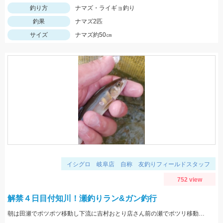
釣り方
ナマズ・ライギョ釣り
釣果
ナマズ2匹
サイズ
ナマズ約50㎝
イシグロ 岐阜店 自称 友釣りフィールドスタッフ
752 view
解禁４日目付知川！瀬釣りラン&ガン釣行
朝は田瀬でポツポツ移動し下流に吉村おとり店さん前の瀬でポツリ移動し上流いなりはし下流の瀬の中でポツポツσ(^_^;)