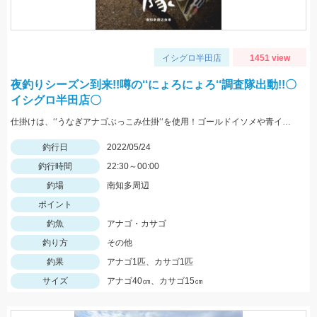
イシグロ半田店
1451 view
夜釣りシーズン到来!!噂の‘‘にょろにょろ‘‘調査隊出動!!〇
イシグロ半田店〇
仕掛けは、‘‘うなぎアナゴぶっこみ仕掛‘‘を使用！ゴールドイソメや青イソメの房掛けがオススメ‼
釣行日
2022/05/24
釣行時間
22:30～00:00
釣場
南知多周辺
ポイント
釣魚
アナゴ・カサゴ
釣り方
その他
釣果
アナゴ1匹、カサゴ1匹
サイズ
アナゴ40㎝、カサゴ15㎝