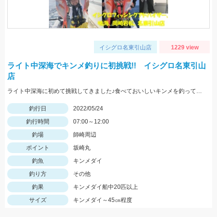
イシグロ名東引山店
1229 view
ライト中深海でキンメ釣りに初挑戦!! イシグロ名東引山
店
ライト中深海に初めて挑戦してきました♪食べておいしいキンメを釣ってみてはいかがでしょうか？ 水深300～400ｍで仕掛けは5～8本針のライト中深海用胴突き仕掛けに250号のオモリを使用しました
釣行日
2022/05/24
釣行時間
07:00～12:00
釣場
師崎周辺
ポイント
坂崎丸
釣魚
キンメダイ
釣り方
その他
釣果
キンメダイ船中20匹以上
サイズ
キンメダイ～45㎝程度