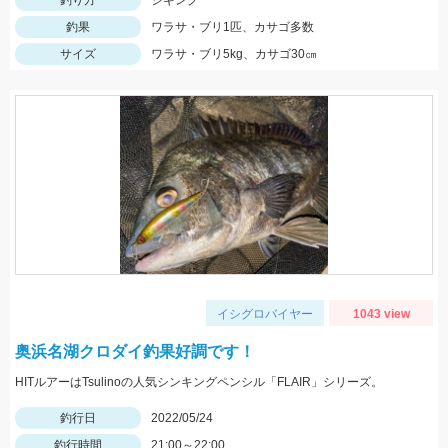
釣り方
ジギング
釣果
ワラサ・ブリ1匹、カサゴ多数
サイズ
ワラサ・ブリ5kg、カサゴ30㎝
イシグロバイヤー
1043 view
奥浜名湖クロダイ釣果好調です！
HITルアーはTsulinoの人気シンキングペンシル「FLAIR」シリーズ。
釣行日
2022/05/24
釣行時間
21:00～22:00