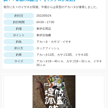
朝方に久々のイサキが回遊。午後からは良型のアカハタが連発しました。
釣行日
2022/05/24
釣行時間
04:00～17:00
釣場
東伊豆周辺
ポイント
東伊豆地磯
釣魚
アカハタ・カサゴ・イサキ
釣り方
ロックフィッシュ
釣果
アカハタ11匹、カサゴ13匹、イサキ1匹
サイズ
アカハタ18～40ｃｍ、カサゴ18～32ｃｍ、イサキ
35ｃｍ