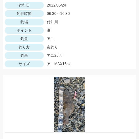
釣行日
2022/05/24
釣行時間
06:30～16:30
釣場
付知川
ポイント
瀬
釣魚
アユ
釣り方
友釣り
釣果
アユ25匹
サイズ
アユMAX16㎝