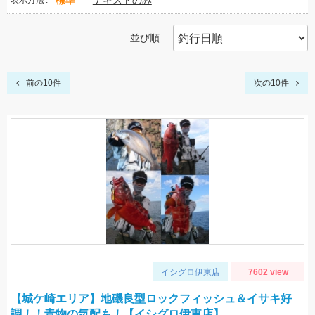
標準
テキストのみ
表示方法
並び順
前の10件
次の10件
イシグロ伊東店
7602 view
【城ケ崎エリア】地磯良型ロックフィッシュ＆イサキ好
調！！青物の気配も！【イシグロ伊東店】