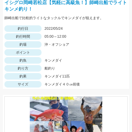
イシグロ岡崎若松店【気軽に高級魚！】師崎出船でライト
キンメ釣り！
師崎出船で比較的ライトなタックルでキンメダイが狙えます。
釣行日
2022/05/24
釣行時間
05:00～12:00
釣場
沖・オフショア
ポイント
釣魚
キンメダイ
釣り方
船釣り
釣果
キンメダイ11匹
サイズ
キンメダイ４０㎝前後