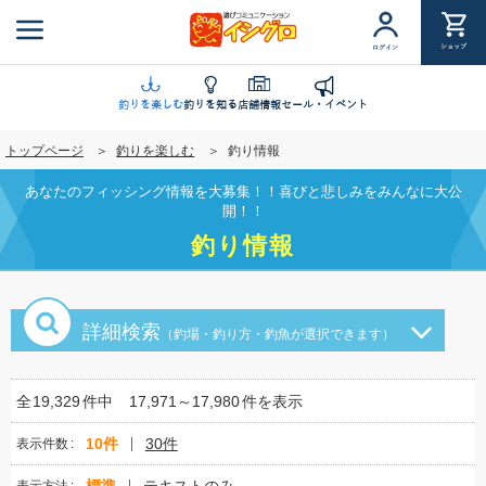
メ
イ
ショップ
ログイン
ン
コ
ン
釣りを楽しむ
釣りを知る
店舗情報
セール・イベント
テ
トップページ
釣りを楽しむ
釣り情報
ン
ツ
あなたのフィッシング情報を大募集！！喜びと悲しみをみんなに大公
に
開！！
移
釣り情報
動
詳細検索
（釣場・釣り方・釣魚が選択できます）
全
19,329
件中
17,971～17,980
件を表示
10件
30件
表示件数