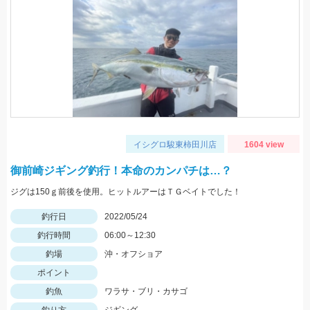
イシグロ駿東柿田川店
1604 view
御前崎ジギング釣行！本命のカンパチは…？
ジグは150ｇ前後を使用。ヒットルアーはＴＧベイトでした！
釣行日
2022/05/24
釣行時間
06:00～12:30
釣場
沖・オフショア
ポイント
釣魚
ワラサ・ブリ・カサゴ