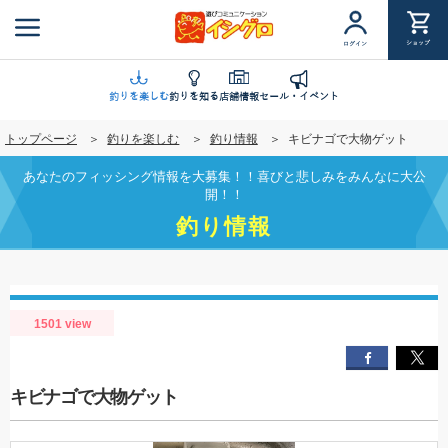
メ
イ
ショップ
ログイン
ン
コ
ン
釣りを楽しむ
釣りを知る
店舗情報
セール・イベント
テ
トップページ
釣りを楽しむ
釣り情報
キビナゴで大物ゲット
ン
ツ
あなたのフィッシング情報を大募集！！喜びと悲しみをみんなに大公
に
開！！
移
釣り情報
動
1501 view
キビナゴで大物ゲット