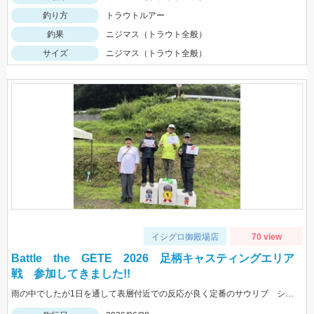
釣り方
トラウトルアー
釣果
ニジマス（トラウト全般）
サイズ
ニジマス（トラウト全般）
イシグロ御殿場店
70 view
Battle the GETE 2026 足柄キャスティングエリア
戦 参加してきました!!
雨の中でしたが1日を通して表層付近での反応が良く定番のサウリブ シャースFe0.4ｇ、0.6ｇ ロデオクラフト ファットモカＪｒＳＲＨＦに反応が良かったです。