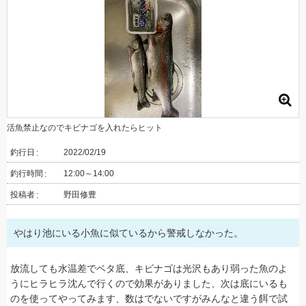
活魚禁止なのでキビナゴを入れたらヒット
釣行日
2022/02/19
釣行時間
12:00～14:00
投稿者
野田修豊
やはり池にいる小魚に似ているから警戒しなかった。
放流しても水温差でベタ底、キビナゴは光沢もあり弱った魚のよ
うにヒラヒラ沈んで行くので効果がありました、次は底にいるも
のを使ってやってみます、数はでないですがみんなと違う餌で試