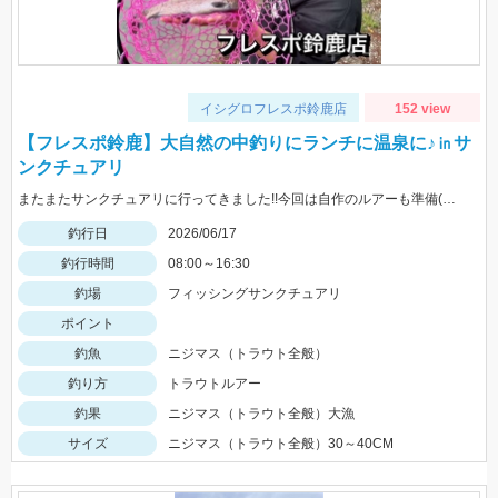
イシグロフレスポ鈴鹿店
152 view
【フレスポ鈴鹿】大自然の中釣りにランチに温泉に♪㏌サ
ンクチュアリ
またまたサンクチュアリに行ってきました!!今回は自作のルアーも準備(笑)またまた大爆釣で一日楽しめました!!HITルアーはなんでも!!
釣行日
2026/06/17
釣行時間
08:00～16:30
釣場
フィッシングサンクチュアリ
ポイント
釣魚
ニジマス（トラウト全般）
釣り方
トラウトルアー
釣果
ニジマス（トラウト全般）大漁
サイズ
ニジマス（トラウト全般）30～40CM