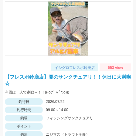
イシグロフレスポ鈴鹿店
653 view
【フレスポ鈴鹿店】夏のサンクチュアリ！！休日に大満喫
☆
今回は一人で参戦～！！(((o(*ﾟ▽ﾟ*)o)))
釣行日
2026/07/22
釣行時間
09:00～14:00
釣場
フィッシングサンクチュアリ
ポイント
釣魚
ニジマス（トラウト全般）