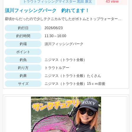
トラウトフィッシングマイスター 黒田 康太
43 view
須川フィッシングパーク 釣れてます！
昼頃からだったので少しテクニカルでしたがボトムとトップウォータールアーがよく釣れました！
釣行日
2026/06/23
釣行時間
11:30～16:00
釣場
須川フィッシングパーク
ポイント
釣魚
ニジマス（トラウト全般）
釣り方
トラウトルアー
釣果
ニジマス（トラウト全般）たくさん
サイズ
ニジマス（トラウト全般）15ｃｍ前後