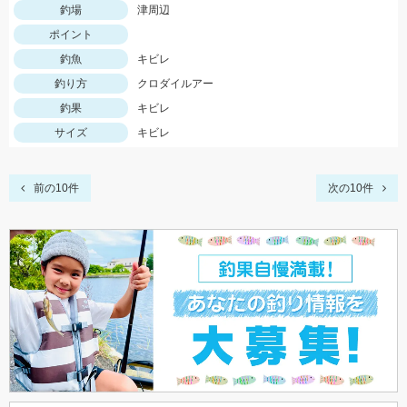
釣場
津周辺
ポイント
釣魚
キビレ
釣り方
クロダイルアー
釣果
キビレ
サイズ
キビレ
前の10件
次の10件