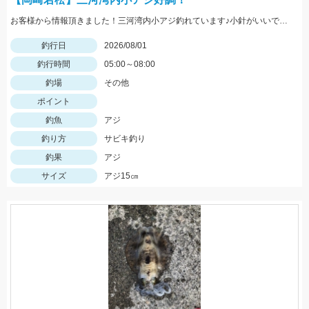
お客様から情報頂きました！三河湾内小アジ釣れています♪小針がいいですよ！針のサイズは3～4号がいいです！
釣行日
2026/08/01
釣行時間
05:00～08:00
釣場
その他
ポイント
釣魚
アジ
釣り方
サビキ釣り
釣果
アジ
サイズ
アジ15㎝