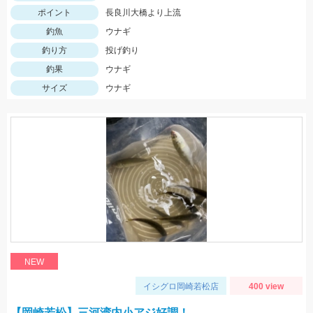
ポイント
長良川大橋より上流
釣魚
ウナギ
釣り方
投げ釣り
釣果
ウナギ
サイズ
ウナギ
NEW
イシグロ岡崎若松店
400 view
【岡崎若松】三河湾内小アジ好調！