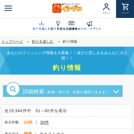
メ
イ
ショップ
ログイン
ン
コ
ン
釣りを楽しむ
釣りを知る
店舗情報
セール・イベント
テ
トップページ
釣りを楽しむ
釣り情報
ン
ツ
あなたのフィッシング情報を大募集！！喜びと悲しみをみんなに大公
に
開！！
移
釣り情報
動
詳細検索
（釣場・釣り方・釣魚が選択できます）
全
19,344
件中
51～60
件を表示
10件
30件
表示件数