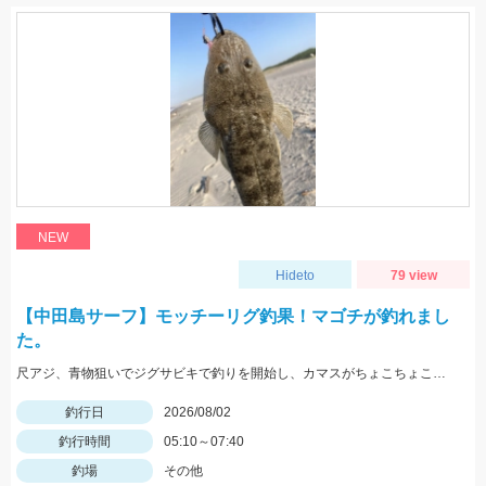
NEW
Hideto
79 view
【中田島サーフ】モッチーリグ釣果！マゴチが釣れまし
た。
尺アジ、青物狙いでジグサビキで釣りを開始し、カマスがちょこちょこ釣れるものの、狙いの魚は釣れず…。そこで先週、スズキ、イシモチを釣ることができたモッチーリグをセット！スパテラを使ってシャクりながら誘っていると、ゴンっと強い当たりがあり、なかなか歯ごたえのある引きを楽しみながら慎重に引き上げると、正体はマゴチでした。人生初マゴチの喜びと、モッチーリグで釣れたことの驚きでとても充実した釣行でした。絡まないし、ちゃんと釣れるし、モッチーリグに心から感謝しています( ´ ▽ ` )ﾉ
釣行日
2026/08/02
釣行時間
05:10～07:40
釣場
その他