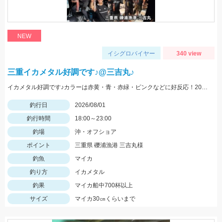
NEW
イシグロバイヤー
340 view
三重イカメタル好調です♪@三吉丸♪
イカメタル好調です♪カラーは赤黄・青・赤緑・ピンクなどに好反応！20～10ｍでもよく釣れるので、15号以下の軽いメタルもあるといいです‼
釣行日
2026/08/01
釣行時間
18:00～23:00
釣場
沖・オフショア
ポイント
三重県 礫浦漁港 三吉丸様
釣魚
マイカ
釣り方
イカメタル
釣果
マイカ船中700杯以上
サイズ
マイカ30㎝くらいまで