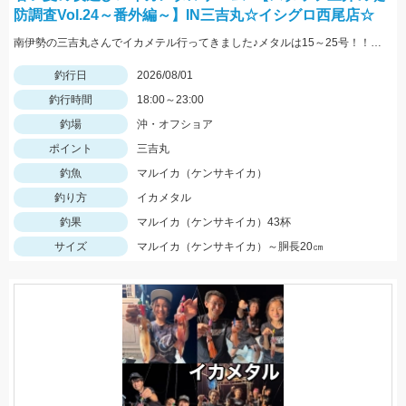
防調査Vol.24～番外編～】IN三吉丸☆イシグロ西尾店☆
南伊勢の三吉丸さんでイカメテル行ってきました♪メタルは15～25号！！ヒットカラーは定番の赤緑、オレンジブラックゼブラ、ケイムラブルーなどに好反応♬マイカのサイズも大きくなってきており数、型ともに狙える今がベストタイミングです!(^^)!
釣行日
2026/08/01
釣行時間
18:00～23:00
釣場
沖・オフショア
ポイント
三吉丸
釣魚
マルイカ（ケンサキイカ）
釣り方
イカメタル
釣果
マルイカ（ケンサキイカ）43杯
サイズ
マルイカ（ケンサキイカ）～胴長20㎝