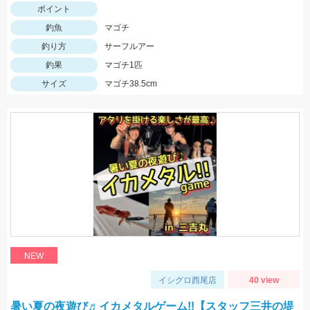
ポイント
釣魚
マゴチ
釣り方
サーフルアー
釣果
マゴチ1匹
サイズ
マゴチ38.5cm
NEW
イシグロ西尾店
40 view
暑い夏の夜遊び♬イカメタルゲーム!!【スタッフ三井の堤