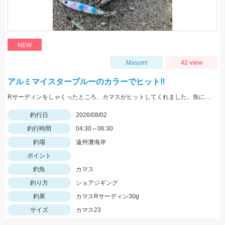
NEW
Masumi
42 view
アルミマイスターブルーのカラーでヒット‼️
Rサーディンをしゃくったところ、カマスがヒットしてくれました。魚に感謝です。 新色のマイスターブルーカラーで釣れ嬉しい1匹です。
釣行日
2026/08/02
釣行時間
04:30～06:30
釣場
遠州灘海岸
ポイント
釣魚
カマス
釣り方
ショアジギング
釣果
カマスRサーディン30g
サイズ
カマス23