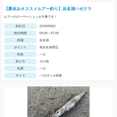
【夏休みオススメルアー釣り】浜名湖ハゼクラ
ルアーのローテーションが大事です！
釣行日
2026/08/02
釣行時間
05:00～07:00
釣場
浜名湖
ポイント
表浜名湖周辺
釣魚
ハゼ
釣り方
その他
釣果
ハゼ
サイズ
ハゼ12ｃｍ前後