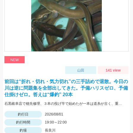
NEW
山田
141 view
前回は“折れ・切れ・気力切れ”の三手詰めで退散。今日の
川は逆に問題集を全部出してきた。予備ハリスゼロ、予備
仕掛けゼロ。答えは“爆釣” 20本
石黒岐阜店で穂先修理、３本の投げ竿で始めたが一本は道糸が古く、重りを付けて投げると切れてしまい使用できず、２本でやったが仕掛けを投げると同じ調子で鈴がなり中〜良型が釣れる休むこともできず終了後に数えたら答えは20本
釣行日
2026/08/01
釣行時間
19:00～22:00
釣場
長良川