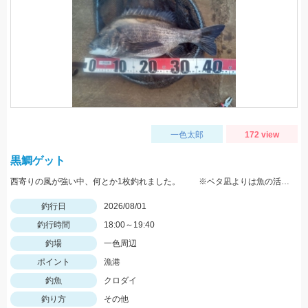
一色太郎
172 view
黒鯛ゲット
西寄りの風が強い中、何とか1枚釣れました。 ※ベタ凪よりは魚の活性が高い気がします。
釣行日
2026/08/01
釣行時間
18:00～19:40
釣場
一色周辺
ポイント
漁港
釣魚
クロダイ
釣り方
その他