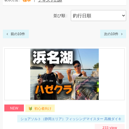
標準
テキストのみ
表示方法
並び順
前の10件
次の10件
NEW
初心者向け
ショアソルト（静岡エリア）フィッシングマイスター 高橋ダイキ
233 view