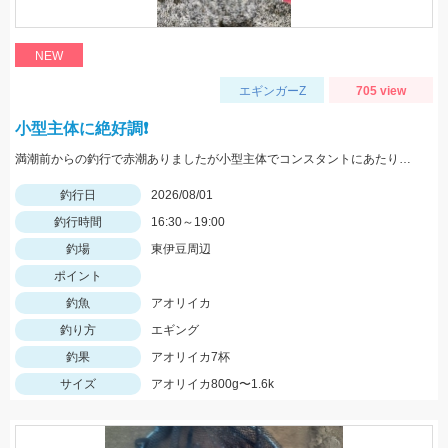
NEW
エギンガーZ
705 view
小型主体に絶好調❗️
満潮前からの釣行で赤潮ありましたが小型主体でコンスタントにあたりがありました
釣行日
2026/08/01
釣行時間
16:30～19:00
釣場
東伊豆周辺
ポイント
釣魚
アオリイカ
釣り方
エギング
釣果
アオリイカ7杯
サイズ
アオリイカ800g〜1.6k