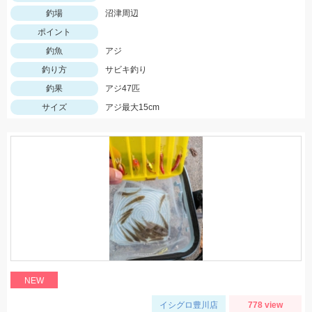
釣場
沼津周辺
ポイント
釣魚
アジ
釣り方
サビキ釣り
釣果
アジ47匹
サイズ
アジ最大15cm
NEW
イシグロ豊川店
778 view