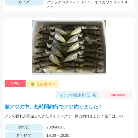
サイズ
ブラックバス８～１８ｃｍ、オイカワ１０～１４
ｃｍ
NEW
初心者向け
イシグロ駿東柿田川店
548 view
激アツの中、短時間釣行でアジ釣りました！
アジの群れが回遊してきたタイミングで一気に釣れました！当日は、のべ竿と豆アジマッチ・スピード餌つけ器仕掛・生アミエビなどを使用しました。
釣行日
2026/08/03
釣行時間
18:30～20:30