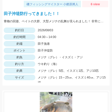
磯フィッシングマイスター 小郷原將人
6 view
田子沖堤防行ってきました！！
青物の回遊、ベイトの大群、大型メジナの乱舞が見られました！ 非常に魚影が濃くいろいろな種類の魚を狙えるので面白いです！！
釣行日
2026/08/03
釣行時間
04:30～14:00
釣場
田子漁港
ポイント
田子沖堤防
釣魚
メジナ（グレ）・イスズミ・アジ
釣り方
ウキ釣り（海）
釣果
メジナ（グレ）5匹、イスズミ1匹、アジ10匹
サイズ
メジナ（グレ）15～25㎝、イスズミ40㎝、アジ15
㎝