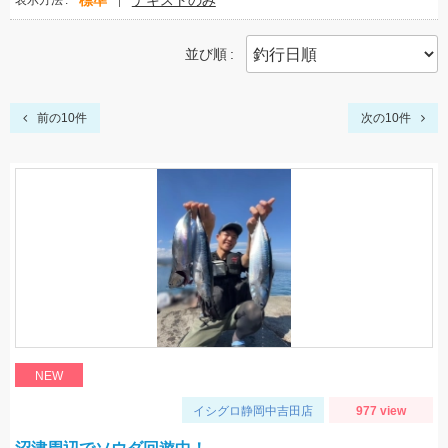
標準
テキストのみ
表示方法
並び順
前の10件
次の10件
NEW
イシグロ静岡中吉田店
977 view