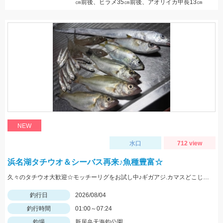
㎝前後、ヒラメ35㎝前後、アオリイカ甲長13㎝
NEW
水口
712 view
浜名湖タチウオ＆シーバス再来♪魚種豊富☆
久々のタチウオ大歓迎☆モッチーリグをお試し中♪ギガアジ.カマスどこじゃ？
釣行日
2026/08/04
釣行時間
01:00～07:24
釣場
新居弁天海釣公園