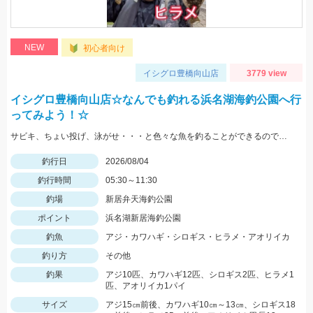
NEW
初心者向け
イシグロ豊橋向山店
3779 view
イシグロ豊橋向山店☆なんでも釣れる浜名湖海釣公園へ行
ってみよう！☆
サビキ、ちょい投げ、泳がせ・・・と色々な魚を釣ることができるので仕掛けも何種類か用意していけば楽しむことができますよ！
釣行日
2026/08/04
釣行時間
05:30～11:30
釣場
新居弁天海釣公園
ポイント
浜名湖新居海釣公園
釣魚
アジ・カワハギ・シロギス・ヒラメ・アオリイカ
釣り方
その他
釣果
アジ10匹、カワハギ12匹、シロギス2匹、ヒラメ1
匹、アオリイカ1パイ
サイズ
アジ15㎝前後、カワハギ10㎝～13㎝、シロギス18