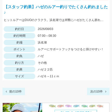
【スタッフ釣果】ハゼのルアー釣りでたくさん釣れました
♪
ヒットルアーはDUOのクラクラ。浜名湖では岸際にハゼがたくさん群れているのが見えます。ハゼ用のルアーを底に当てながらゆっくり巻くだけ！ハゼがたくさんアタックしてきて面白いです。
釣行日
2026/08/03
釣行時間
07:00～08:30
釣場
浜名湖
ポイント
ルアーにサポートフックをつけると掛けやすい！
釣魚
ハゼ
釣り方
その他
釣果
ハゼ２２匹
サイズ
ハゼ６～11ｃｍ
前の10件
次の10件