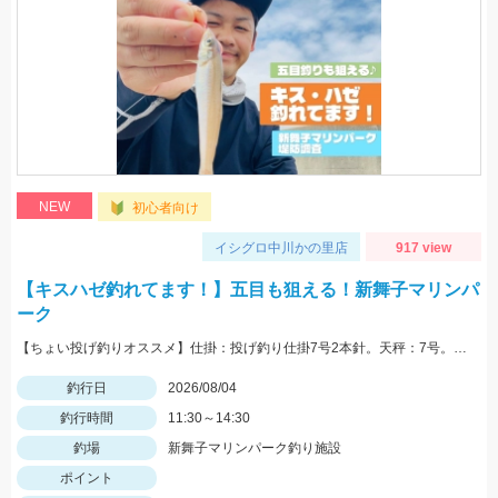
NEW
初心者向け
イシグロ中川かの里店
917 view
【キスハゼ釣れてます！】五目も狙える！新舞子マリンパ
ーク
【ちょい投げ釣りオススメ】仕掛：投げ釣り仕掛7号2本針。天秤：7号。エサ：石ゴカイorゴールドイソメ。誘い方：サビいて止めての繰り返し。
釣行日
2026/08/04
釣行時間
11:30～14:30
釣場
新舞子マリンパーク釣り施設
ポイント