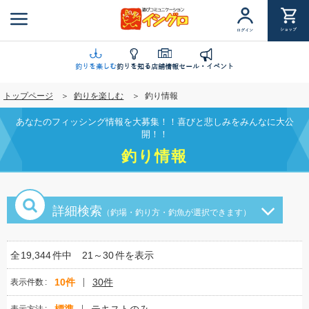
メ
イ
ショップ
ログイン
ン
コ
ン
釣りを楽しむ
釣りを知る
店舗情報
セール・イベント
テ
トップページ
釣りを楽しむ
釣り情報
ン
ツ
あなたのフィッシング情報を大募集！！喜びと悲しみをみんなに大公
に
開！！
移
釣り情報
動
詳細検索
（釣場・釣り方・釣魚が選択できます）
全
19,344
件中
21～30
件を表示
10件
30件
表示件数