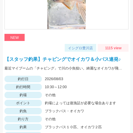
NEW
イシグロ豊川店
1115 view
【スタッフ釣果】チャビングでオイカワ＆小バス連発♪
最近マイブームの「チャビング」で川の小魚狙い。綺麗なオイカワが飛び出しました♪途中からはブラックバスの子供がスプーンやスピナーに連続ヒットしてきました。
釣行日
2026/08/03
釣行時間
10:30～12:00
釣場
その他
ポイント
釣場によっては遊漁証が必要な場合あります
釣魚
ブラックバス・オイカワ
釣り方
その他
釣果
ブラックバス１０匹、オイカワ２匹