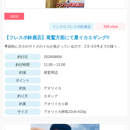
NEW
イシグロフレスポ鈴鹿店
399 view
【フレスポ鈴鹿店】尾鷲方面にて夏イカエギング!!
季節的に大小のサイズのイカが混ざっているので、2.5~3.5号までの様々なサイズを持っていきましょう!!
釣行日
2026/08/04
釣行時間
11:00～12:00
釣場
尾鷲周辺
ポイント
釣魚
アオリイカ
釣り方
エギング
釣果
アオリイカ１杯
サイズ
アオリイカ胴長22cm 410g