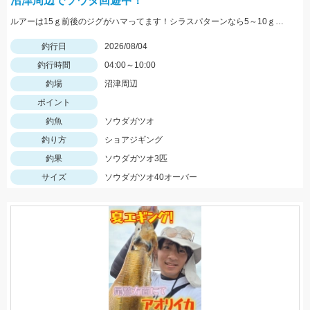
沼津周辺でソウダ回遊中！
ルアーは15ｇ前後のジグがハマってます！シラスパターンなら5～10ｇのジグが強いです！ＳＬＳで狙うのがおすすめ！
釣行日
2026/08/04
釣行時間
04:00～10:00
釣場
沼津周辺
ポイント
釣魚
ソウダガツオ
釣り方
ショアジギング
釣果
ソウダガツオ3匹
サイズ
ソウダガツオ40オーバー