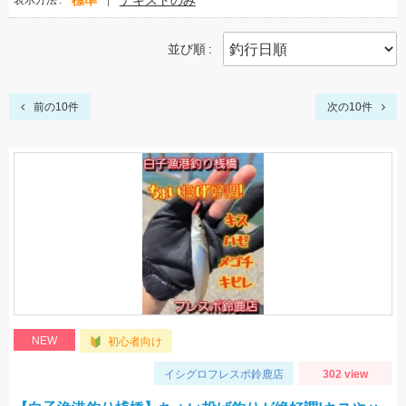
標準
テキストのみ
表示方法
並び順
前の10件
次の10件
NEW
初心者向け
イシグロフレスポ鈴鹿店
302 view