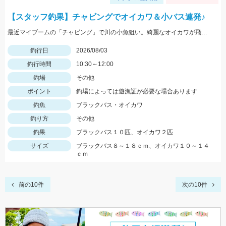
【スタッフ釣果】チャビングでオイカワ＆小バス連発♪
最近マイブームの「チャビング」で川の小魚狙い。綺麗なオイカワが飛び出しました♪途中からはブラックバスの子供がスプーンやスピナーに連続ヒットしてきました。
釣行日
2026/08/03
釣行時間
10:30～12:00
釣場
その他
ポイント
釣場によっては遊漁証が必要な場合あります
釣魚
ブラックバス・オイカワ
釣り方
その他
釣果
ブラックバス１０匹、オイカワ２匹
サイズ
ブラックバス８～１８ｃｍ、オイカワ１０～１４
ｃｍ
前の10件
次の10件