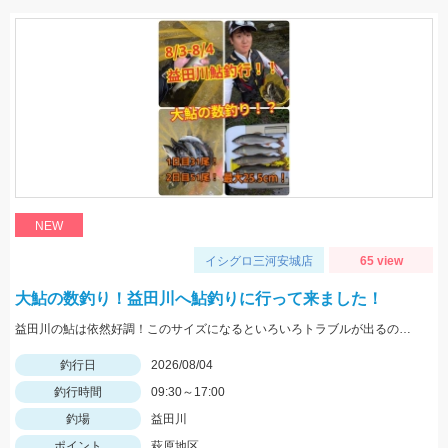
NEW
イシグロ三河安城店
65 view
大鮎の数釣り！益田川へ鮎釣りに行って来ました！
益田川の鮎は依然好調！このサイズになるといろいろトラブルが出るので仕掛けは太めがおすすめです！針は7.5号～８号！三河安城店岩崎釣行
釣行日
2026/08/04
釣行時間
09:30～17:00
釣場
益田川
ポイント
萩原地区