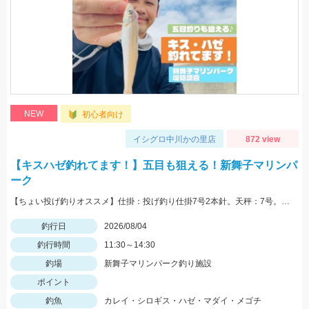
NEW
初心者向け
イシグロ中川かの里店
872 view
【キスハゼ釣れてます！】五目も狙える！新舞子マリンパ
ーク
【ちょい投げ釣りオススメ】仕掛：投げ釣り仕掛7号2本針。天秤：7号。エサ：石ゴカイorゴールドイソメ。誘い方：サビいて止めての繰り返し。
釣行日
2026/08/04
釣行時間
11:30～14:30
釣場
新舞子マリンパーク釣り施設
ポイント
釣魚
カレイ・シロギス・ハゼ・マダイ・メゴチ