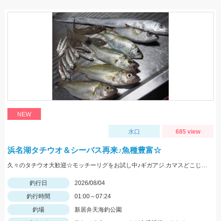
NEW
水口
685 view
浜名湖タチウオ＆シーバス再来♪魚種豊富☆
久々のタチウオ大歓迎☆モッチーリグをお試し中♪ギガアジ.カマスどこじゃ？
釣行日
2026/08/04
釣行時間
01:00～07:24
釣場
新居弁天海釣公園