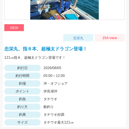
NEW
忠栄丸
254 view
忠栄丸、指８本、超極太ドラゴン登場！
121㎝指８、超極太ドラゴン登場です！
釣行日
2026/08/05
釣行時間
05:00～12:00
釣場
沖・オフショア
ポイント
伊良湖沖
釣魚
タチウオ
釣り方
船釣り
釣果
タチウオ好調
サイズ
タチウオ最大121㎝