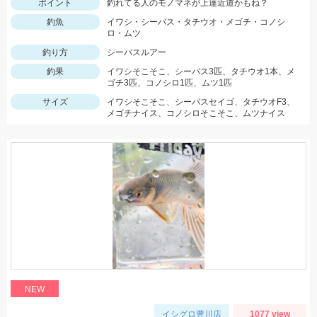
ポイント
釣れてる人のモノマネが上達近道かもね？
釣魚
イワシ・シーバス・タチウオ・メゴチ・コノシ
ロ・ムツ
釣り方
シーバスルアー
釣果
イワシそこそこ、シーバス3匹、タチウオ1本、メ
ゴチ3匹、コノシロ1匹、ムツ1匹
サイズ
イワシそこそこ、シーバスセイゴ、タチウオF3、
メゴチナイス、コノシロそこそこ、ムツナイス
NEW
イシグロ豊川店
1077 view