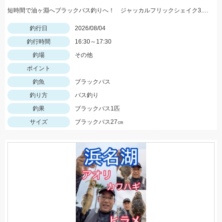
短時間で油ヶ淵へブラックバス釣りへ！ ジャッカルフリックシェイク3.8のノーシンカーワッキーでGET!
釣行日
2026/08/04
釣行時間
16:30～17:30
釣場
その他
ポイント
釣魚
ブラックバス
釣り方
バス釣り
釣果
ブラックバス1匹
サイズ
ブラックバス27㎝