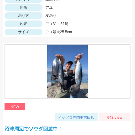
釣魚
アユ
釣り方
友釣り
釣果
アユ31～51尾
サイズ
アユ最大25.5cm
NEW
イシグロ静岡中吉田店
642 view
沼津周辺でソウダ回遊中！