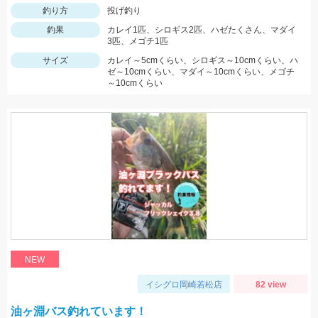
釣り方
投げ釣り
釣果
カレイ1匹、シロギス2匹、ハゼたくさん、マダイ
3匹、メゴチ1匹
サイズ
カレイ～5cmくらい、シロギス～10cmくらい、ハ
ゼ～10cmくらい、マダイ～10cmくらい、メゴチ
～10cmくらい
NEW
イシグロ岡崎若松店
82 view
油ヶ淵バス釣れています！