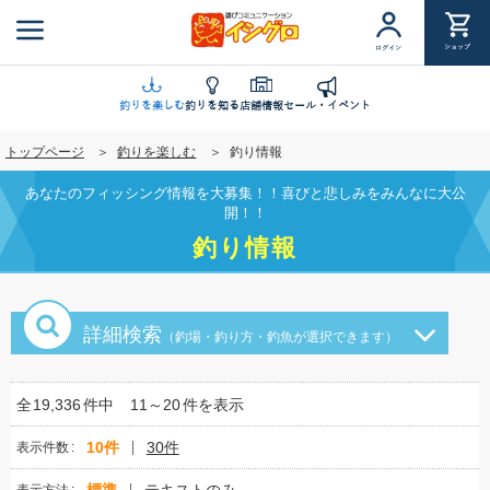
メ
イ
ショップ
ログイン
ン
コ
ン
釣りを楽しむ
釣りを知る
店舗情報
セール・イベント
テ
トップページ
釣りを楽しむ
釣り情報
ン
ツ
あなたのフィッシング情報を大募集！！喜びと悲しみをみんなに大公
に
開！！
移
釣り情報
動
詳細検索
（釣場・釣り方・釣魚が選択できます）
全
19,336
件中
11～20
件を表示
10件
30件
表示件数