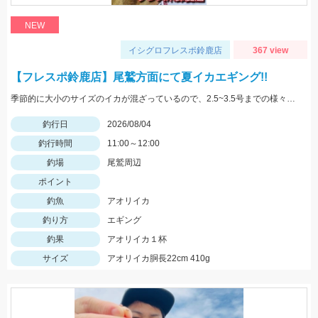
NEW
イシグロフレスポ鈴鹿店
367 view
【フレスポ鈴鹿店】尾鷲方面にて夏イカエギング!!
季節的に大小のサイズのイカが混ざっているので、2.5~3.5号までの様々なサイズを持っていきましょう!!
釣行日
2026/08/04
釣行時間
11:00～12:00
釣場
尾鷲周辺
ポイント
釣魚
アオリイカ
釣り方
エギング
釣果
アオリイカ１杯
サイズ
アオリイカ胴長22cm 410g