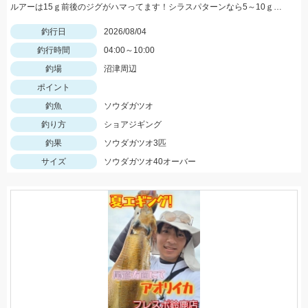
ルアーは15ｇ前後のジグがハマってます！シラスパターンなら5～10ｇのジグが強いです！ＳＬＳで狙うのがおすすめ！
釣行日
2026/08/04
釣行時間
04:00～10:00
釣場
沼津周辺
ポイント
釣魚
ソウダガツオ
釣り方
ショアジギング
釣果
ソウダガツオ3匹
サイズ
ソウダガツオ40オーバー