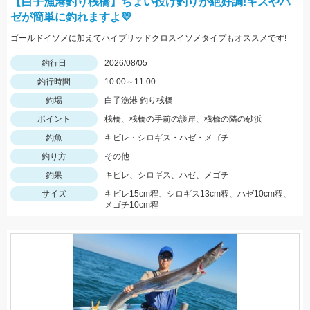
【白子漁港釣り桟橋】ちょい投げ釣りが絶好調!キスやハ
ゼが簡単に釣れますよ💛
ゴールドイソメに加えてハイブリッドクロスイソメタイプもオススメです!
釣行日
2026/08/05
釣行時間
10:00～11:00
釣場
白子漁港 釣り桟橋
ポイント
桟橋、桟橋の手前の護岸、桟橋の隣の砂浜
釣魚
キビレ・シロギス・ハゼ・メゴチ
釣り方
その他
釣果
キビレ、シロギス、ハゼ、メゴチ
サイズ
キビレ15cm程、シロギス13cm程、ハゼ10cm程、
メゴチ10cm程