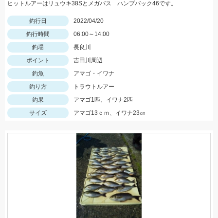
ヒットルアーはリュウキ38Sとメガバス ハンプバック46です。
釣行日
2022/04/20
釣行時間
06:00～14:00
釣場
長良川
ポイント
吉田川周辺
釣魚
アマゴ・イワナ
釣り方
トラウトルアー
釣果
アマゴ1匹、イワナ2匹
サイズ
アマゴ13ｃｍ、イワナ23㎝