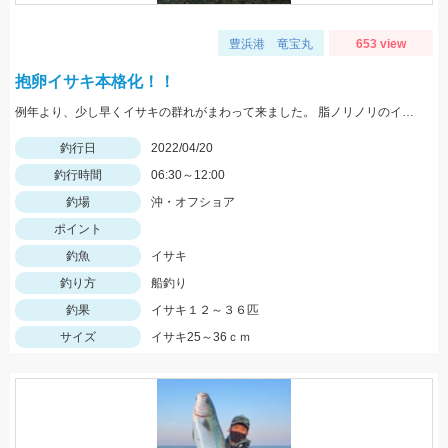
豊浜港 竜宝丸
653 view
抱卵イサキ本格化！！
例年より、少し早くイサキの群れがまわって来ました。 脂ノリノリのイサキばかりですよ。
釣行日
2022/04/20
釣行時間
06:30～12:00
釣場
沖・オフショア
ポイント
釣魚
イサキ
釣り方
船釣り
釣果
イサキ１２～３６匹
サイズ
イサキ25～36ｃｍ