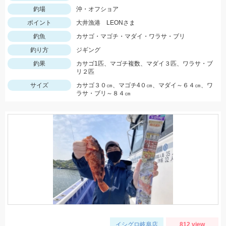
釣場
沖・オフショア
ポイント
大井漁港 LEONさま
釣魚
カサゴ・マゴチ・マダイ・ワラサ・ブリ
釣り方
ジギング
釣果
カサゴ1匹、マゴチ複数、マダイ３匹、ワラサ・ブ
リ２匹
サイズ
カサゴ３０㎝、マゴチ4０㎝、マダイ～６４㎝、ワ
ラサ・ブリ～８４㎝
イシグロ岐阜店
812 view