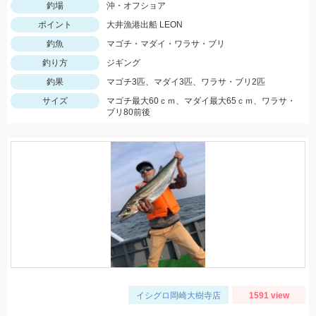
釣場
沖・オフショア
ポイント
大井漁港出船 LEON
釣魚
マゴチ・マダイ・ワラサ・ブリ
釣り方
ジギング
釣果
マゴチ3匹、マダイ3匹、ワラサ・ブリ2匹
サイズ
マゴチ最大60ｃｍ、マダイ最大65ｃｍ、ワラサ・
ブリ80前後
イシグロ岡崎大樹寺店
1591 view