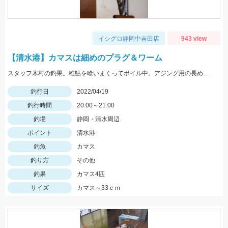
イシグロ静岡中吉田店
943 view
【清水港】カマスは細めのプラグ＆ワーム
スタッフ木村の釣果。稚鮎を喰いまくってボイル中。アジング用の長めのワームによるデットスローリトリーブが◎
釣行日
2022/04/19
釣行時間
20:00～21:00
釣場
静岡・清水周辺
ポイント
清水港
釣魚
カマス
釣り方
その他
釣果
カマス4匹
サイズ
カマス～33ｃｍ