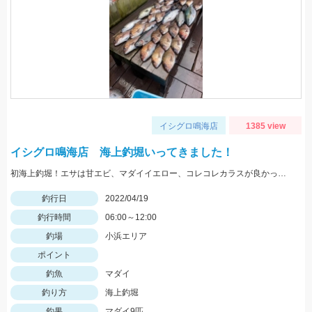
イシグロ鳴海店
1385 view
イシグロ鳴海店 海上釣堀いってきました！
初海上釣堀！エサは甘エビ、マダイイエロー、コレコレカラスが良かったです！ マダイの他にはサクラマスも！
釣行日
2022/04/19
釣行時間
06:00～12:00
釣場
小浜エリア
ポイント
釣魚
マダイ
釣り方
海上釣堀
釣果
マダイ9匹