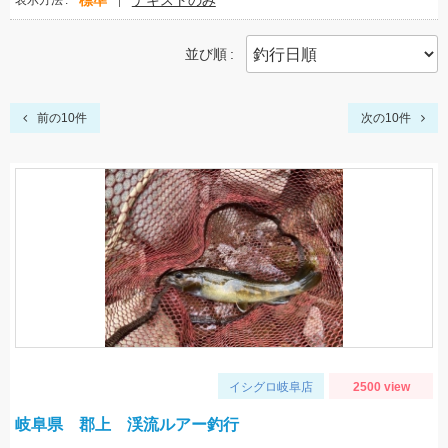
標準
テキストのみ
表示方法
並び順
前の10件
次の10件
イシグロ岐阜店
2500 view
岐阜県 郡上 渓流ルアー釣行