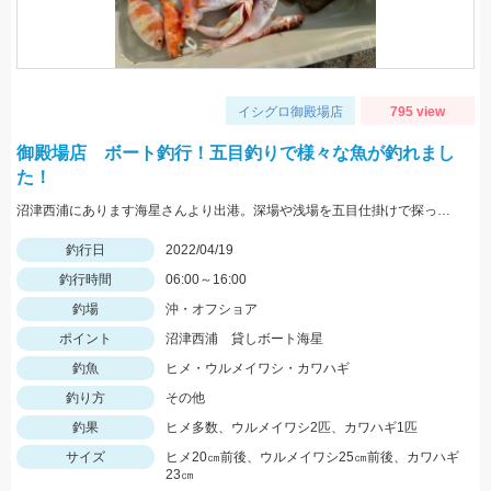
イシグロ御殿場店
795 view
御殿場店 ボート釣行！五目釣りで様々な魚が釣れまし
た！
沼津西浦にあります海星さんより出港。深場や浅場を五目仕掛けで探ってみました！ウルメイワシの回遊もありました！
釣行日
2022/04/19
釣行時間
06:00～16:00
釣場
沖・オフショア
ポイント
沼津西浦 貸しボート海星
釣魚
ヒメ・ウルメイワシ・カワハギ
釣り方
その他
釣果
ヒメ多数、ウルメイワシ2匹、カワハギ1匹
サイズ
ヒメ20㎝前後、ウルメイワシ25㎝前後、カワハギ
23㎝