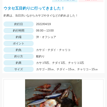
ウタセ五目釣りに行ってきました！
釣果は、当日渋いながらカサゴやタイなどの釣れました！
釣行日
2022/04/19
釣行時間
06:00～13:00
釣場
沖・オフショア
ポイント
釣魚
カサゴ・チダイ・チャリコ
釣り方
船釣り
釣果
カサゴ5匹、チダイ1匹、チャリコ1匹
サイズ
カサゴ～20㎝、チダイ～15㎝、チャリコ～15㎝