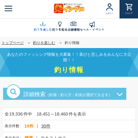
メ
イ
ショップ
ログイン
ン
コ
ン
釣りを楽しむ
釣りを知る
店舗情報
セール・イベント
テ
トップページ
釣りを楽しむ
釣り情報
ン
ツ
あなたのフィッシング情報を大募集！！喜びと悲しみをみんなに大公
に
開！！
移
釣り情報
動
詳細検索
（釣場・釣り方・釣魚が選択できます）
全
19,336
件中
18,451～18,460
件を表示
10件
30件
表示件数