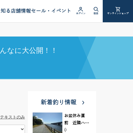
を知る
店舗情報
セール・イベント
ログイン
検索
オンラインショップ
んなに大公開！！
新着釣り情報
お盆休み直
テキストのみ
前 近隣ハゼ
釣り場調査し