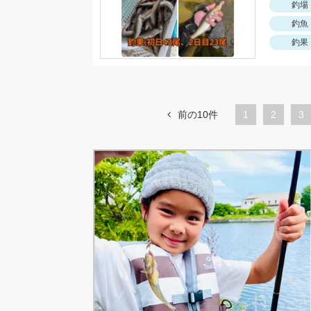
釣場
釣魚
釣果
前の10件
1
ペ
2
ペ
3
ー
ー
ジ
ジ