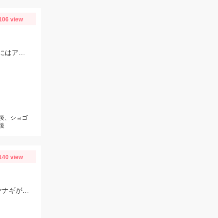
106 view
Rーサーディン30ｇTsulinoカスタム アルミマイスターブルーにヒット！マズメにはアカキンカラーも有効です！
前後、ショゴ
後
140 view
渇水傾向は続いていますがでっかいのが掛かります！瀬をやるなら8号イカリかヤナギがあった方が良いかもしれません！三河安城店岩﨑釣行