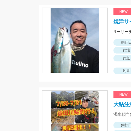
NEW
焼津サ
釣行
釣場
釣魚
釣果
NEW
大鮎注
釣行