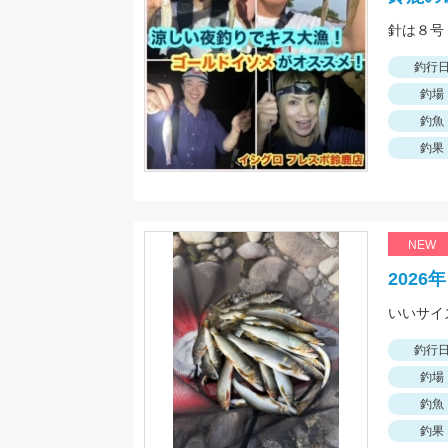
針は８号
釣行
釣場
釣魚
釣果
NEW
202
釣行
釣場
釣魚
釣果