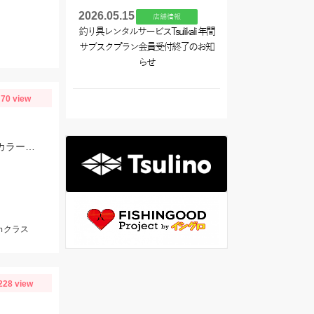
2026.05.15
店舗情報
釣り具レンタルサービスTsulikali 年間
サブスクプラン会員受付終了のお知
らせ
70 view
メインの棚は15～20ｍぐらい。一番浅いと7ｍでのヒットもありました。色々なカラーで釣れましたが、ケイムラ系が強かったです。サイズは小型中心の為、アタリが小さいので違和感→即フッキングですよ♪
ｍクラス
228 view