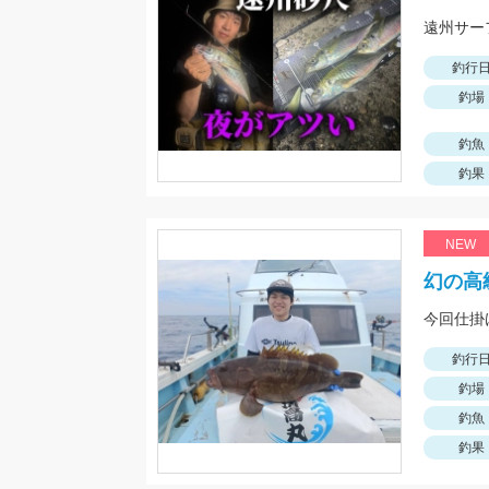
遠州サー
釣行
釣場
釣魚
釣果
NEW
幻の高
今回仕掛
釣行
釣場
釣魚
釣果