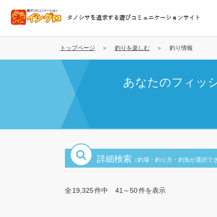
メ
イ
タノシサを追求する遊びコミュニケーションサイト
ン
コ
ン
トップページ
釣りを楽しむ
釣り情報
テ
ン
あなたのフィッ
ツ
に
移
動
詳細検索
（釣場・釣り方・釣魚が選択で
全
19,325
件中
41～50
件を表示