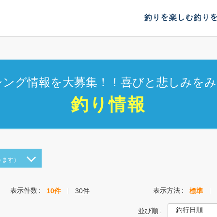
釣りを楽しむ
釣り
シング情報を大募集！！喜びと悲しみをみ
釣り情報
きます）
表示件数
表示方法
10件
30件
標準
並び順