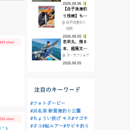
2026.08.06
てきました
【白子漁港釣
り桟橋】ちょ
白子漁港 釣り
い投げ釣りが
桟橋
絶好調!キスや
2026.08.05
ハゼが簡単に
忠栄丸、指８
493 view
釣れますよ💛
本、超極太ド
沖・オフショア
ラゴン登場！
2026.08.05
注目のキーワード
#フォトダービー
#浜名湖 新居海釣り公園
#ちょうい投げ キス
#マゴチ
650 view
#タコ
#鮎ルアー
#サビキ釣り
｀)