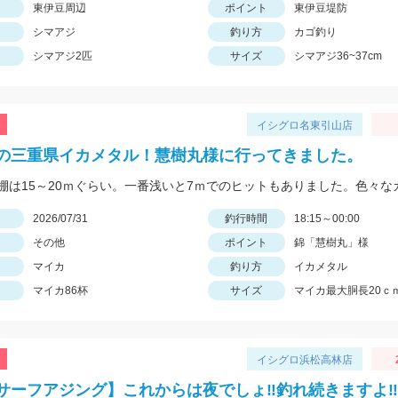
東伊豆周辺
ポイント
東伊豆堤防
シマアジ
釣り方
カゴ釣り
シマアジ2匹
サイズ
シマアジ36~37cm
イシグロ名東引山店
の三重県イカメタル！慧樹丸様に行ってきました。
日
2026/07/31
釣行時間
18:15～00:00
その他
ポイント
錦「慧樹丸」様
マイカ
釣り方
イカメタル
マイカ86杯
サイズ
マイカ最大胴長20ｃ
イシグロ浜松高林店
サーフアジング】これからは夜でしょ‼釣れ続きますよ‼