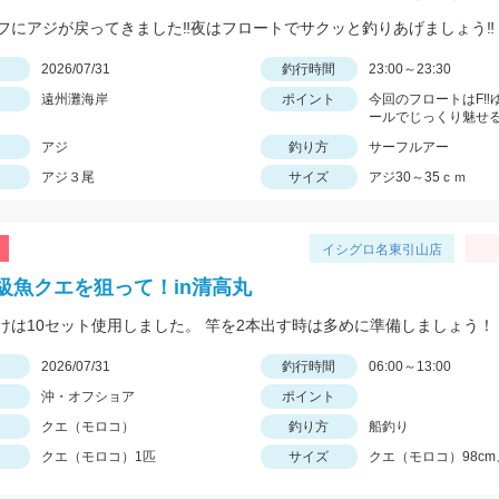
フにアジが戻ってきました‼夜はフロートでサクッと釣りあげましょう‼
日
2026/07/31
釣行時間
23:00～23:30
遠州灘海岸
ポイント
今回のフロートはF‼
ールでじっくり魅せる
アジ
釣り方
サーフルアー
アジ３尾
サイズ
アジ30～35ｃｍ
イシグロ名東引山店
級魚クエを狙って！in清高丸
けは10セット使用しました。 竿を2本出す時は多めに準備しましょう！
日
2026/07/31
釣行時間
06:00～13:00
沖・オフショア
ポイント
クエ（モロコ）
釣り方
船釣り
クエ（モロコ）1匹
サイズ
クエ（モロコ）98cm、1