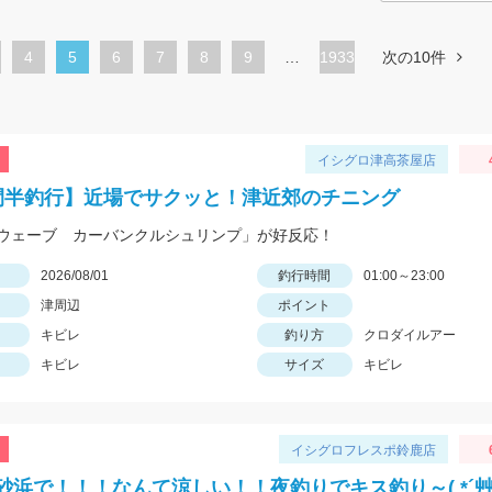
ペ
4
カ
5
ペ
6
ペ
7
ペ
8
ペ
9
…
1933
次の10件
ー
レ
ー
ー
ー
ー
ジ
ン
ジ
ジ
ジ
ジ
ト
イシグロ津高茶屋店
ペ
間半釣行】近場でサクッと！津近郊のチニング
ー
ウェーブ カーバンクルシュリンプ」が好反応！
ジ
日
2026/08/01
釣行時間
01:00～23:00
津周辺
ポイント
キビレ
釣り方
クロダイルアー
キビレ
サイズ
キビレ
イシグロフレスポ鈴鹿店
砂浜で！！！なんて涼しい！！夜釣りでキス釣り～( *´艸