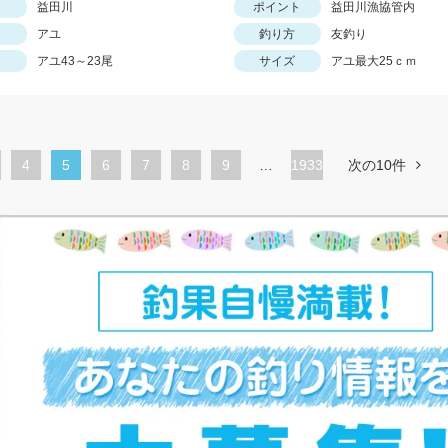
益田川
ポイント
益田川漁協管内
アユ
釣り方
友釣り
アユ43～23尾
サイズ
アユ最大25ｃｍ
ペ
4
カ
5
ペ
6
ペ
7
ペ
8
ペ
9
…
1933
次の10件
ー
レ
ー
ー
ー
ー
ジ
ン
ジ
ジ
ジ
ジ
ト
ペ
ー
ジ