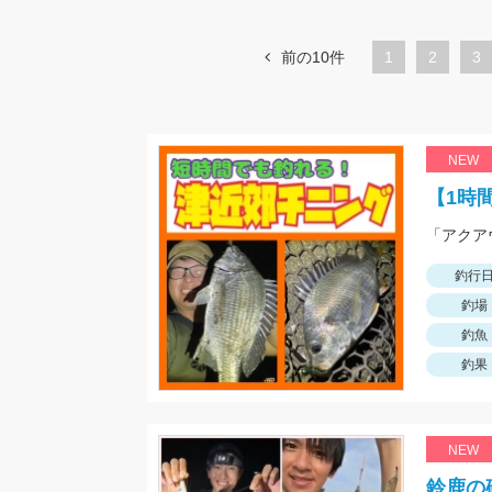
前の10件
1
ペ
2
ペ
3
ー
ー
ジ
ジ
NEW
【1時
「アクア
釣行
釣場
釣魚
釣果
NEW
鈴鹿の