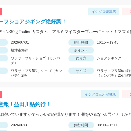
イシグロ焼津店
ーフショアジギング絶好調！
日
2026/07/31
釣行時間
16:15～19:45
焼津市海岸
ポイント
ワラサ・ブリ・ショゴ（カンパ
釣り方
ショアジギング
チ）
ワラサ・ブリ5匹、ショゴ（カン
サイズ
ワラサ・ブリ30cm
パチ）2匹
（カンパチ）25cm前
イシグロ三河安城店
意報！益田川鮎釣行！
日
2026/07/31
釣行時間
08:00～15:00