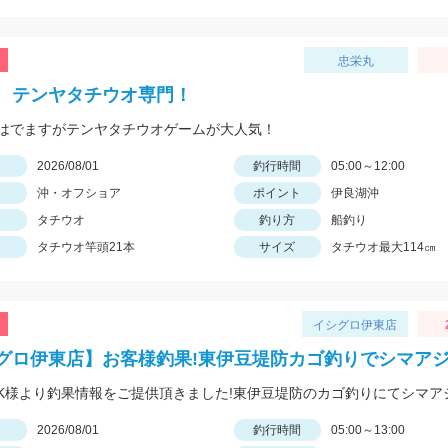
忠栄丸
、テンヤタチウオ専門！
はでますがテンヤタチウオゲームが大人気！
日
2026/08/01
釣行時間
05:00～12:00
沖・オフショア
ポイント
伊良湖沖
タチウオ
釣り方
船釣り
タチウオ竿頭21本
サイズ
タチウオ最大114㎝
イシグロ伊東店
グロ伊東店】お客様釣果!東伊豆堤防カゴ釣りでシマアジ!
日
2026/08/01
釣行時間
05:00～13:00