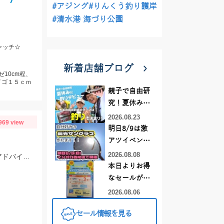
#アジング
#りんくう釣り護岸
#清水港 海づり公園
ャッチ☆
新着店舗ブログ
ゼ10cm程、
イゴ１５ｃｍ
親子で自由研
究！夏休みに
釣りデビュー
2026.08.23
969 view
明日8/9は激
アツイベント
日！！！～オ
2026.08.08
いいサイズになって来ました。 靴裏フェルト貼り付けての釣行。 安心！店長〜アドバイスありがとうございました！
ーダー偏光グ
本日よりお得
ラス受注会～
なセールがス
タート!!
2026.08.06
セール情報を見る