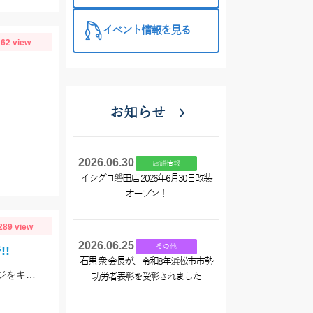
イベント情報を見る
62 view
お知らせ
2026.06.30
店舗情報
イシグロ磐田店 2026年6月30日改装
オープン！
289 view
2026.06.25
その他
!
石黒 衆 会長が、令和8年浜松市市勢
当店常連K様より釣果情報をご提供頂きました!東伊豆堤防のカゴ釣りにてシマアジをキャッチ!!おめでとうございます^^
功労者表彰を受彰されました