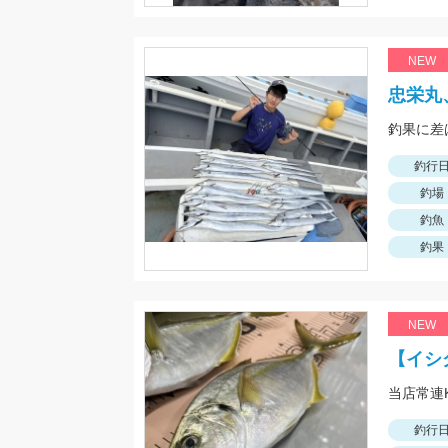
NEW
忠栄丸
釣果に差
釣行
釣場
釣魚
釣果
NEW
【イシ
釣行