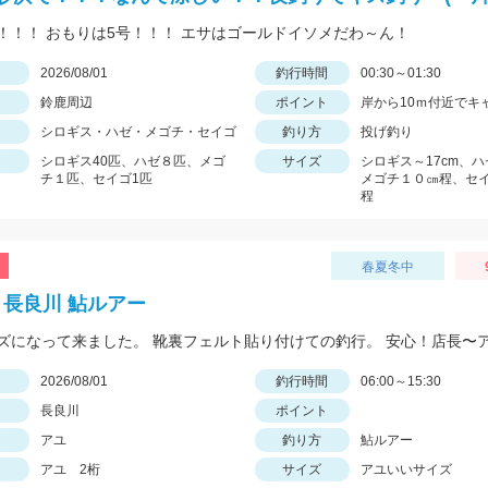
！！！ おもりは5号！！！ エサはゴールドイソメだわ～ん！
日
2026/08/01
釣行時間
00:30～01:30
鈴鹿周辺
ポイント
岸から10ｍ付近でキ
シロギス・ハゼ・メゴチ・セイゴ
釣り方
投げ釣り
シロギス40匹、ハゼ８匹、メゴ
サイズ
シロギス～17cm、ハ
チ１匹、セイゴ1匹
メゴチ１０㎝程、セ
程
春夏冬中
6年 長良川 鮎ルアー
日
2026/08/01
釣行時間
06:00～15:30
長良川
ポイント
アユ
釣り方
鮎ルアー
アユ 2桁
サイズ
アユいいサイズ