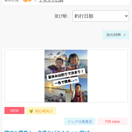
標準
テキストのみ
表示方法
並び順
次の10件
NEW
初心者向け
イシグロ西尾店
735 view