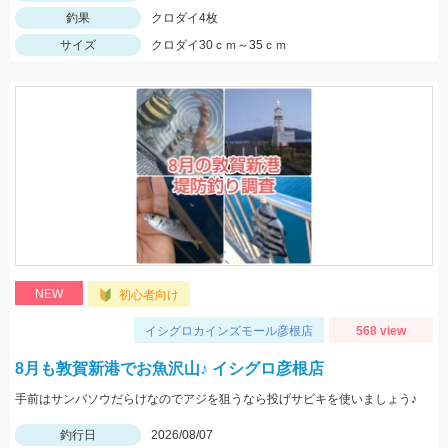
釣果
クロダイ4枚
サイズ
クロダイ30ｃｍ～35ｃｍ
NEW
初心者向け
イシグロカインズモール彦根店
568 view
8月も敦賀新港でお魚沢山♪ イシグロ彦根店
手前はサンバソウだらけなのでアジを狙うなら投げサビキを使いましょう♪
釣行日
2026/08/07