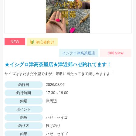
NEW
初心者向け
イシグロ津高茶屋店
100 view
★イシグロ津高茶屋店★津近郊ハゼ釣れてます！
サイズはまだまだ小型ですが、果敢に当たってきて楽しめますよ！
釣行日
2026/08/06
釣行時間
17:30～19:00
釣場
津周辺
ポイント
釣魚
ハゼ・セイゴ
釣り方
投げ釣り
釣果
ハゼ、セイゴ