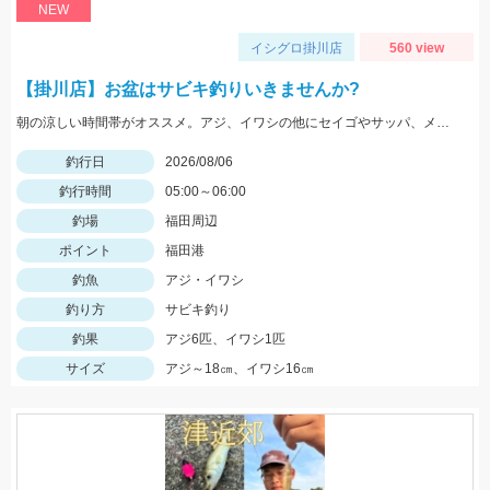
NEW
イシグロ掛川店
560 view
【掛川店】お盆はサビキ釣りいきませんか?
朝の涼しい時間帯がオススメ。アジ、イワシの他にセイゴやサッパ、メッキなども。仕掛けは『Tsulinoママカリ4号、ケイムラスキン4号』でOK。餌付け器で針にエサを付ければアタリはかなり増えますよ♪
釣行日
2026/08/06
釣行時間
05:00～06:00
釣場
福田周辺
ポイント
福田港
釣魚
アジ・イワシ
釣り方
サビキ釣り
釣果
アジ6匹、イワシ1匹
サイズ
アジ～18㎝、イワシ16㎝