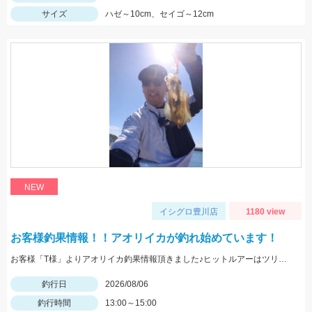
サイズ
ハゼ～10cm、セイゴ～12cm
NEW
イシグロ豊川店
1180 view
お客様釣果情報！！アオリイカが釣れ始めています！
お客様「T様」よりアオリイカ釣果情報頂きました♪ヒットルアーはツリノTHEエギの２．５サイズ。5杯ほど泳いでいるイカも目撃、バラシもあったそうです。今後は三河湾内にもどんどん入ってきそうですね！
釣行日
2026/08/06
釣行時間
13:00～15:00