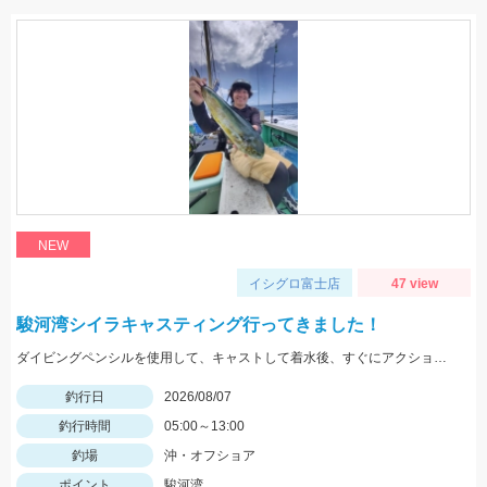
NEW
イシグロ富士店
47 view
駿河湾シイラキャスティング行ってきました！
ダイビングペンシルを使用して、キャストして着水後、すぐにアクションを始めると見切られ難く、ヒット率が上がります。
釣行日
2026/08/07
釣行時間
05:00～13:00
釣場
沖・オフショア
ポイント
駿河湾