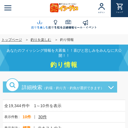
メ
イ
ショップ
ログイン
ン
コ
ン
釣りを楽しむ
釣りを知る
店舗情報
セール・イベント
テ
トップページ
釣りを楽しむ
釣り情報
ン
ツ
あなたのフィッシング情報を大募集！！喜びと悲しみをみんなに大公
に
開！！
移
釣り情報
動
詳細検索
（釣場・釣り方・釣魚が選択できます）
全
19,344
件中
1～10
件を表示
10件
30件
表示件数