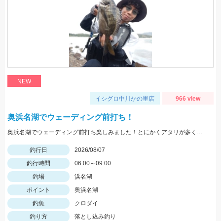
NEW
イシグロ中川かの里店
966 view
奥浜名湖でウェーディング前打ち！
奥浜名湖でウェーディング前打ち楽しみました！とにかくアタリが多くて面白い！クロダイの力強い引きを楽しめます！
釣行日
2026/08/07
釣行時間
06:00～09:00
釣場
浜名湖
ポイント
奥浜名湖
釣魚
クロダイ
釣り方
落とし込み釣り