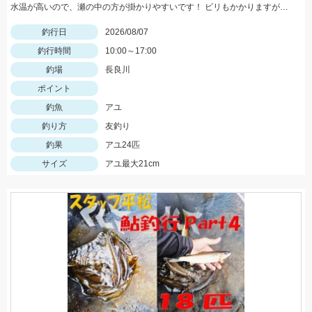
水温が高いので、瀬の中の方が掛かりやすいです！ ビリもかかりますが、オトリになるサイズが大半なので、オトリを循環して数を伸ばしましょう！
釣行日
2026/08/07
釣行時間
10:00～17:00
釣場
長良川
ポイント
釣魚
アユ
釣り方
友釣り
釣果
アユ24匹
サイズ
アユ最大21cm