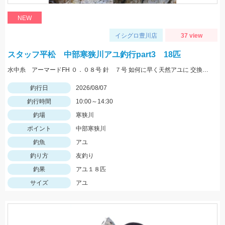
NEW
イシグロ豊川店
37 view
スタッフ平松 中部寒狭川アユ釣行part3 18匹
水中糸 アーマードFH ０．０８号 針 ７号 如何に早く天然アユに 交換できるかが大事！
釣行日
2026/08/07
釣行時間
10:00～14:30
釣場
寒狭川
ポイント
中部寒狭川
釣魚
アユ
釣り方
友釣り
釣果
アユ１８匹
サイズ
アユ