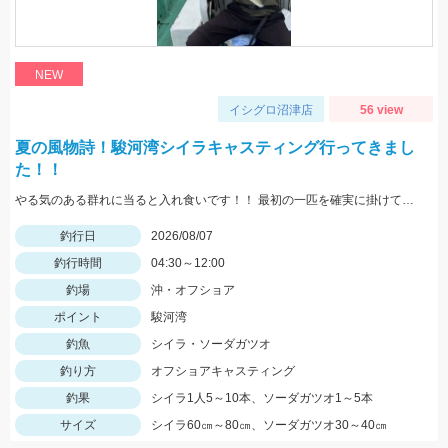
NEW
イシグロ沼津店
56 view
夏の風物詩！駿河湾シイラキャスティング行ってきまし
た！！
やる気のある群れに当ると入れ食いです！！ 最初の一匹を確実に掛けて船べりに寄せてくることで船の周りがシイラだらけになり船中お祭り騒ぎになります！！
釣行日
2026/08/07
釣行時間
04:30～12:00
釣場
沖・オフショア
ポイント
駿河湾
釣魚
シイラ・ソーダガツオ
釣り方
オフショアキャスティング
釣果
シイラ1人5～10本、ソーダガツオ1～5本
サイズ
シイラ60㎝～80㎝、ソーダガツオ30～40㎝