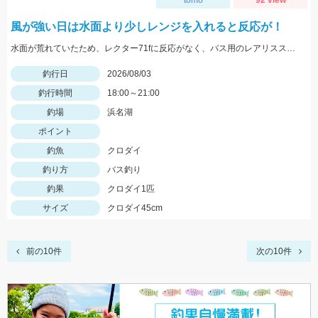
tomo
92 view
風が強い日は水面より少しレンジを入れると反応が！
水面が荒れていたため、レクター71fに反応がなく、バス用のレアリススピンベイでレンジを少し入れてスローに巻いてくると当たり多数。サイズは選べないですが今回の様なサイズも釣れます。
釣行日
2026/08/03
釣行時間
18:00～21:00
釣場
浜名湖
ポイント
釣魚
クロダイ
釣り方
バス釣り
釣果
クロダイ1匹
サイズ
クロダイ45cm
前の10件
次の10件