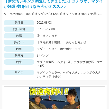
【伊勢湾ジギング調査してきました♪】タチウオ、マダイ
が好調♪数を狙うなら今がオススメ♪
タイラバは60g～80g前後 ジギングは120g前後 タチウオは200gを使用しました
釣行日
2026/08/03
釣行時間
05:00～12:00
釣場
沖・オフショア
ポイント
【内海新港】出船、「ありもと丸」様
釣魚
マダイ・ヘダイ・ホウボウ・マゴチ
釣り方
ジギング
釣果
マダイ複数匹、ヘダイ1匹、ホウボウ複数匹、マゴ
チ1匹
サイズ
マダイレギュラー、ヘダイ大きい、ホウボウ大き
い、マゴチ（極小）