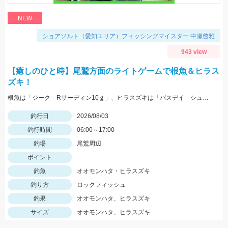
NEW
ショアソルト（愛知エリア）フィッシングマイスター 中瀬啓雅
943 view
【癒しのひと時】尾鷲方面のライトゲームで根魚＆ヒラス
ズキ！
根魚は「ジーク Rサーディン10ｇ」、ヒラスズキは「バスデイ シュガペン70Ｆ」が好調！
釣行日
2026/08/03
釣行時間
06:00～17:00
釣場
尾鷲周辺
ポイント
釣魚
オオモンハタ・ヒラスズキ
釣り方
ロックフィッシュ
釣果
オオモンハタ、ヒラスズキ
サイズ
オオモンハタ、ヒラスズキ