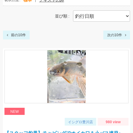
標準
テキストのみ
表示方法
並び順
前の10件
次の10件
NEW
イシグロ豊川店
980 view