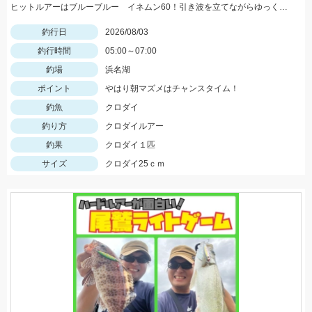
ヒットルアーはブルーブルー イネムン60！引き波を立てながらゆっくり水面をタダ巻き。単発でしたがバシュッと気持ちよくバイトが出ました☆
釣行日
2026/08/03
釣行時間
05:00～07:00
釣場
浜名湖
ポイント
やはり朝マズメはチャンスタイム！
釣魚
クロダイ
釣り方
クロダイルアー
釣果
クロダイ１匹
サイズ
クロダイ25ｃｍ