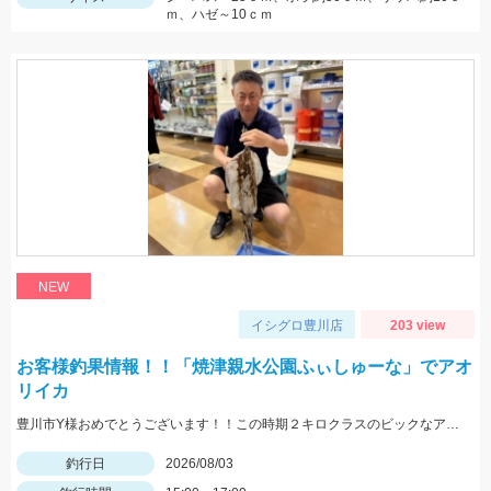
ｍ、ハゼ～10ｃｍ
NEW
イシグロ豊川店
203 view
お客様釣果情報！！「焼津親水公園ふぃしゅーな」でアオ
リイカ
豊川市Y様おめでとうございます！！この時期２キロクラスのビックなアオリイカを見事に仕留められました！！ 釣れているのが500ｇクラスの情報だったので、ヒットした瞬間はエイかと思ったそうです。
釣行日
2026/08/03