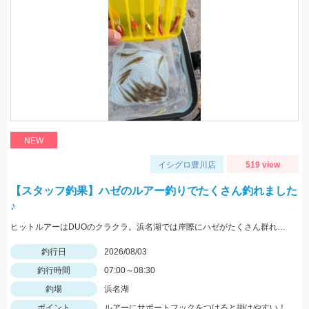
NEW
イシグロ豊川店
519 view
【スタッフ釣果】ハゼのルアー釣りでたくさん釣れました
♪
ヒットルアーはDUOのクラクラ。浜名湖では岸際にハゼがたくさん群れているのが見えます。ハゼ用のルアーを底に当てながらゆっくり巻くだけ！ハゼがたくさんアタックしてきて面白いです。
釣行日
2026/08/03
釣行時間
07:00～08:30
釣場
浜名湖
ポイント
ルアーにサポートフックをつけると掛けやすい！