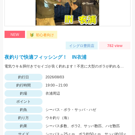
NEW
初心者向け
イシグロ豊田店
782 view
夜釣りで快適フィッシング！ IN衣浦
電気ウキ＆胴付きでセイゴが良く釣れます！不意に大型のボラが釣れることもあるので、ネットがあると安心です。
釣行日
2026/08/03
釣行時間
19:00～21:00
釣場
衣浦周辺
ポイント
釣魚
シーバス・ボラ・サッパ・ハゼ
釣り方
ウキ釣り（海）
釣果
シーバス多数、ボラ2、サッパ数匹、ハゼ数匹
サイズ
シーバス～25ｃｍ、ボラ約50ｃｍ、サッパ約10ｃ