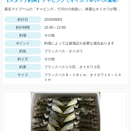
【スタッフ釣果】チャビングでオイカワ＆小バス連発♪
最近マイブームの「チャビング」で川の小魚狙い。綺麗なオイカワが飛び出しました♪途中からはブラックバスの子供がスプーンやスピナーに連続ヒットしてきました。
釣行日
2026/08/03
釣行時間
10:30～12:00
釣場
その他
ポイント
釣場によっては遊漁証が必要な場合あります
釣魚
ブラックバス・オイカワ
釣り方
その他
釣果
ブラックバス１０匹、オイカワ２匹
サイズ
ブラックバス８～１８ｃｍ、オイカワ１０～１４
ｃｍ