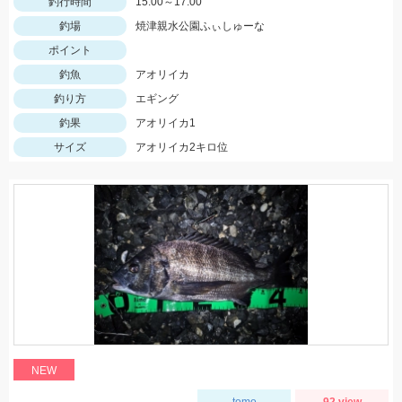
釣行時間
15:00～17:00
釣場
焼津親水公園ふぃしゅーな
ポイント
釣魚
アオリイカ
釣り方
エギング
釣果
アオリイカ1
サイズ
アオリイカ2キロ位
NEW