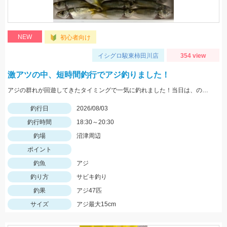
NEW
初心者向け
イシグロ駿東柿田川店
354 view
激アツの中、短時間釣行でアジ釣りました！
アジの群れが回遊してきたタイミングで一気に釣れました！当日は、のべ竿と豆アジマッチ・スピード餌つけ器仕掛・生アミエビなどを使用しました。
釣行日
2026/08/03
釣行時間
18:30～20:30
釣場
沼津周辺
ポイント
釣魚
アジ
釣り方
サビキ釣り
釣果
アジ47匹
サイズ
アジ最大15cm