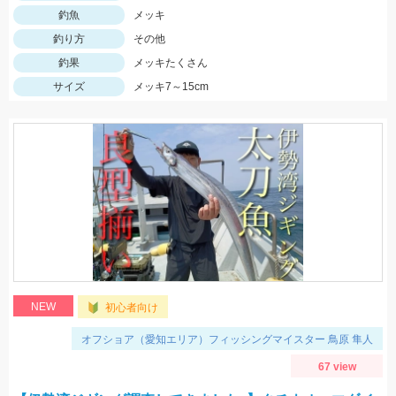
釣魚
メッキ
釣り方
その他
釣果
メッキたくさん
サイズ
メッキ7～15cm
NEW
初心者向け
オフショア（愛知エリア）フィッシングマイスター 鳥原 隼人
67 view