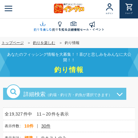
メ
イ
ショップ
ログイン
ン
コ
ン
釣りを楽しむ
釣りを知る
店舗情報
セール・イベント
テ
トップページ
釣りを楽しむ
釣り情報
ン
ツ
あなたのフィッシング情報を大募集！！喜びと悲しみをみんなに大公
に
開！！
移
釣り情報
動
詳細検索
（釣場・釣り方・釣魚が選択できます）
全
19,327
件中
11～20
件を表示
10件
30件
表示件数