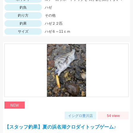
釣魚
ハゼ
釣り方
その他
釣果
ハゼ２２匹
サイズ
ハゼ６～11ｃｍ
NEW
イシグロ豊川店
54 view
【スタッフ釣果】夏の浜名湖クロダイトップゲーム♪